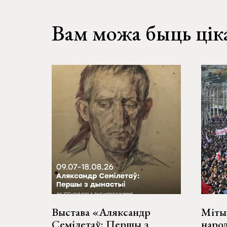
Вам можа быць цік
Выстава «Аляксандр
Мітын
Семілетаў: Першы з
наро