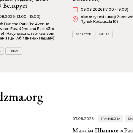
ў Беларусі
09.08.2026 (17:00 - 19:00)
08.2026 (13:00 - 15:00)
plac przy restauracji Żubrowis
Rynek Kościuszki 10)
ph Bunche Park (1st Avenue
ween East 42nd and East 43rd
eet (Насупраць штаб-кватэры
БЕЛАСТОК
ІНШАЕ
анізацыі Аб’яднаных Нацыяў))
К
ІНШАЕ
dzma.org
07.08.2026
ГРАМАДСТВА
ТЭА
Максім Шышко: «Разм