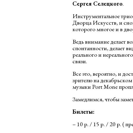
Сергея Селецкого
.
Инструментальное три
Дворца Искусств, и снов
которого многое и в дво
Ведь внимание делает в
спонтанности, делает в
реального и нереального
связи.
Все это, вероятно, и до
зрителю на декабрьском 
музыки Port Mone пропл
Замедлимся, чтобы замет
Билеты:
– 10 р. / 15 р. / 20 р. ( 