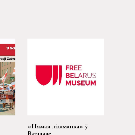
«Нямая ліхаманка» ў
Варшаве