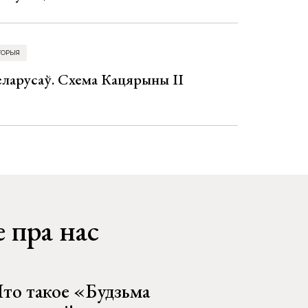
ТОРЫЯ
еларусаў. Схема Кацярыны ІІ
 пра нас
то такое «Будзьма