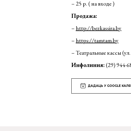
– 25 р. ( на входе )
Продажа:
–
http://bezkassira.by
–
https://tamtam.by
– Театральные кассы (ул.
Инфолиния:
(29) 944-6
ДАДАЦЬ У GOOGLE КАЛ