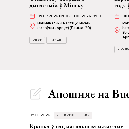
дынастыі» ў Мінску
году 
09.07.2026 18:00 - 18.08.2026 19:00
08.
Нацыянальны мастацкі музей
Ral
(галоўны корпус) (Леніна, 20)
bet
Str
Арг
МІНСК
ВЫСТАВЫ
Н'Ю-ЁР
Апошняе
на Bu
07.08.2026
«ПРЫДАРОЖНЫ ПЫЛ»
Кропка ў нацыянальным мазахізме