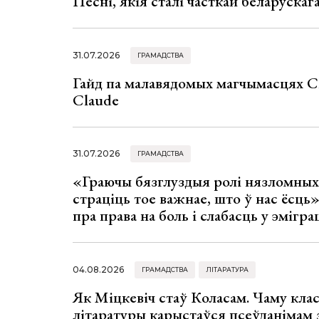
Песні, якія сталі часткай беларуска
31.07.2026
ГРАМАДСТВА
Гайд па малавядомых магчымасцях C
Claude
31.07.2026
ГРАМАДСТВА
«Граючы бязглуздыя ролі нязломны
страціць тое важнае, што ў нас ёсць
пра права на боль і слабасць у эмігра
04.08.2026
ГРАМАДСТВА
ЛІТАРАТУРА
Як Міцкевіч стаў Коласам. Чаму клас
літаратуры карыстаўся псеўданімам 