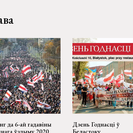
ава
г да 6-ай гадавіны
Дзень Годнасці ў
днага ўздыму 2020
Беластоку