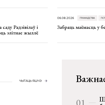
06.08.2026
ГРАМАДСТВА
ГІС
 саду Радзівілаў і
Забраць маёмасць у б
юць элітнае жыллё
Важнае
ЧЫТАЦЬ ЯШЧЭ
Ш
01