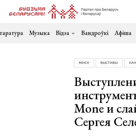
таратура
Музыка
Відэа
Вандроўкі
Афіша
МІНСК
ВЫСТАВЫ
КА
Выступлен
инструмент
Mone и сла
Сергея Сел