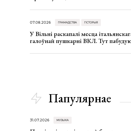
07.08.2026
ГРАМАДСТВА
ГІСТОРЫЯ
У Вільні раскапалі месца італьянскага
галоўнай пушкарні ВКЛ. Тут пабуду
Папулярнае
31.07.2026
МУЗЫКА