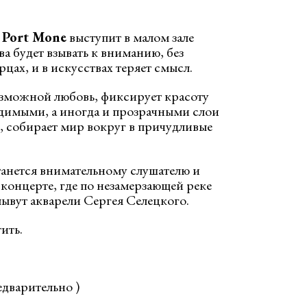
о
Port Mone
выступит в малом зале
а будет взывать к вниманию, без
рцах, и в искусствах теряет смысл.
озможной любовь, фиксирует красоту
идимыми, а иногда и прозрачными слои
, собирает мир вокруг в причудливые
станется внимательному слушателю и
концерте, где по незамерзающей реке
ывут акварели Сергея Селецкого.
ить.
предварительно )