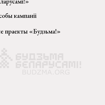
еларусамі!»
собы кампаніі
се праекты «Будзьма!»