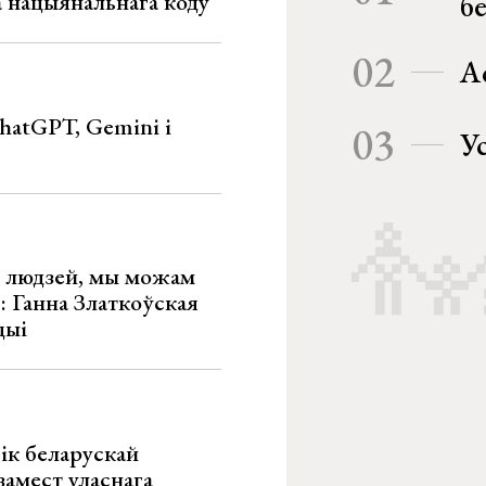
га нацыянальнага коду
б
02
А
hatGPT, Gemini і
03
У
х людзей, мы можам
»: Ганна Златкоўская
цыі
ік беларускай
замест уласнага