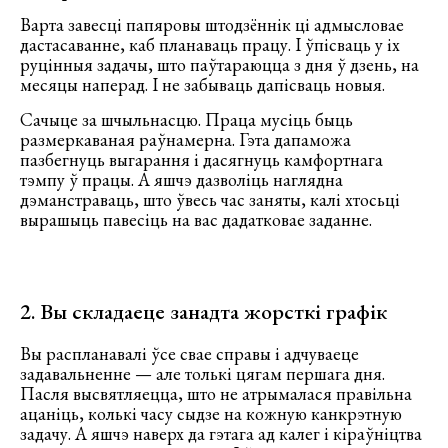
Варта завесці папяровы штодзённік ці адмысловае
дастасаванне, каб планаваць працу. І ўпісваць у іх
руцінныя задачы, што паўтараюцца з дня ў дзень, на ​​
месяцы наперад. І не забываць дапісваць новыя.
Сачыце за шчыльнасцю. Праца мусіць быць
размеркаваная раўнамерна. Гэта дапаможа
пазбегнуць выгарання і дасягнуць камфортнага
тэмпу ў працы. А яшчэ дазволіць наглядна
дэманстраваць, што ўвесь час заняты, калі хтосьці
вырашыць павесіць на вас дадатковае заданне.
2. Вы складаеце занадта жорсткі графік
Вы распланавалі ўсе свае справы і адчуваеце
задавальненне — але толькі цягам першага дня.
Пасля высвятляецца, што не атрымалася правільна
ацаніць, колькі часу сыдзе на кожную канкрэтную
задачу. А яшчэ наверх да гэтага ад калег і кіраўніцтва