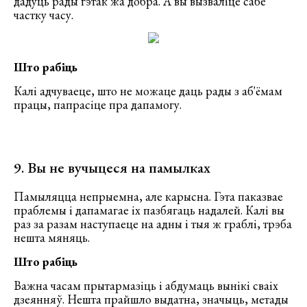
дадуць рады гэтак жа добра. А вы вызваліце ​​сабе
частку часу.
Што рабіць
Калі адчуваеце, што не можаце даць рады з аб'ёмам
працы, папрасіце пра дапамогу.
9. Вы не вучыцеся на памылках
Памыляцца непрыемна, але карысна. Гэта паказвае
праблемы і дапамагае іх пазбягаць надалей. Калі вы
раз за разам наступаеце на адны і тыя ж граблі, трэба
нешта мяняць.
Што рабіць
Важна часам прытармазіць і абдумаць вынікі сваіх
дзеянняў. Нешта прайшло выдатна, значыць, метады