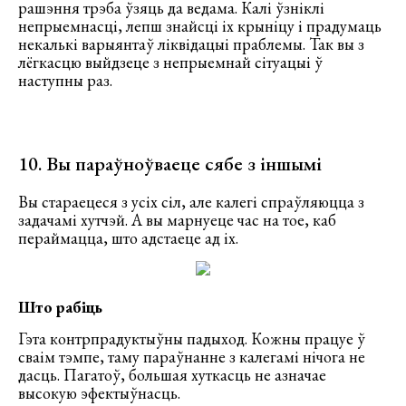
рашэння трэба ўзяць да ведама. Калі ўзніклі
непрыемнасці, лепш знайсці іх крыніцу і прадумаць
некалькі варыянтаў ліквідацыі праблемы. Так вы з
лёгкасцю выйдзеце з непрыемнай сітуацыі ў
наступны раз.
10. Вы параўноўваеце сябе з іншымі
Вы стараецеся з усіх сіл, але калегі спраўляюцца з
задачамі хутчэй. А вы марнуеце час на тое, каб
пераймацца, што адстаеце ад іх.
Што рабіць
Гэта контрпрадуктыўны падыход. Кожны працуе ў
сваім тэмпе, таму параўнанне з калегамі нічога не
дасць. Пагатоў, большая хуткасць не азначае
высокую эфектыўнасць.