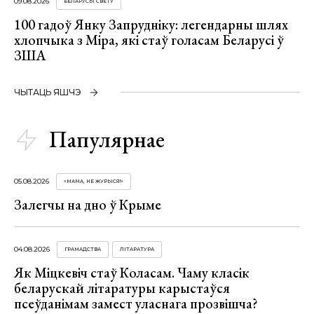
09.08.2026
БЕЛАРУСЫ СВЕТУ
100 гадоў Янку Запрудніку: легендарны шлях
хлопчыка з Міра, які стаў голасам Беларусі ў
ЗША
ЧЫТАЦЬ ЯШЧЭ
Папулярнае
05.08.2026
«МАМА, НЕ ЖУРЫСЯ!»
Залегчы на дно ў Крыме
04.08.2026
ГРАМАДСТВА
ЛІТАРАТУРА
Як Міцкевіч стаў Коласам. Чаму класік
беларускай літаратуры карыстаўся
псеўданімам замест уласнага прозвішча?