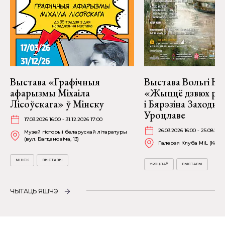
Выстава «Графічныя
Выстава Вольгі На
афарызмы Міхаіла
«Жыццё дзвюх рэк
Лісоўскага» ў Мінску
і Бярэзіна Заходня
Уроцлаве
17.03.2026 16:00 - 31.12.2026 17:00
26.03.2026 16:00 - 25.08.202
Музей гісторыі беларускай літаратуры
(вул. Багдановіча, 13)
Галерэя Клуба MiL (Kościu
МІНСК
ВЫСТАВЫ
УРОЦЛАЎ
ВЫСТАВЫ
ЧЫТАЦЬ ЯШЧЭ