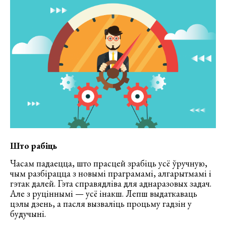
Што рабіць
Часам падаецца, што прасцей зрабіць усё ўручную,
чым разбірацца з новымі праграмамі, алгарытмамі і
гэтак далей. Гэта справядліва для аднаразовых задач.
Але з руціннымі — усё інакш. Лепш выдаткаваць
цэлы дзень, а пасля вызваліць процьму гадзін у
будучыні.