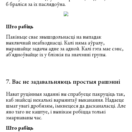
б браліся за іх паслядоўна.
Што рабіць
Пакіньце свае звышздольнасці на выпадак
выключнай неабходнасці. Калі няма аўралу,
вырашайце задачы адне за адной. Калі гэта мае сэнс,
аб'ядноўвайце іх у блізкія па значэнні групы.
7. Вас не задавальняюць простыя рашэнні
Нават руцінныя заданні вы спрабуеце пакруціць так,
каб знайсці некалькі варыянтаў выканання. Надаеце
шмат увагі дробязям, імкнецеся да дасканаласці. Але
яно таго не каштуе, і вынікам робіцца толькі
змарнаваны час.
Што рабіць