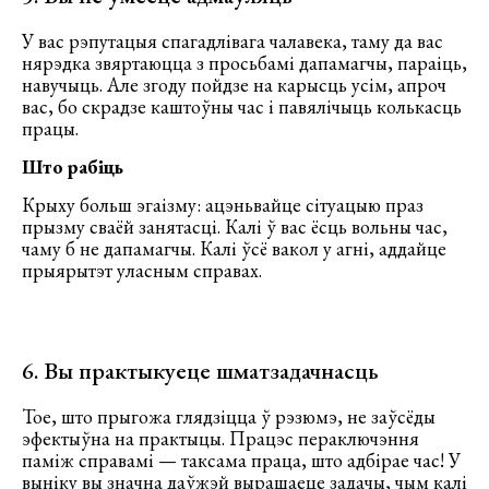
У вас рэпутацыя спагадлівага чалавека, таму да вас
нярэдка звяртаюцца з просьбамі дапамагчы, параіць,
навучыць. Але згоду пойдзе на карысць усім, апроч
вас, бо скрадзе каштоўны час і павялічыць колькасць
працы.
Што рабіць
Крыху больш эгаізму: ацэньвайце сітуацыю праз
прызму сваёй занятасці. Калі ў вас ёсць вольны час,
чаму б не дапамагчы. Калі ўсё вакол у агні, аддайце
прыярытэт уласным справах.
6. Вы практыкуеце шматзадачнасць
Тое, што прыгожа глядзіцца ў рэзюмэ, не заўсёды
эфектыўна на практыцы. Працэс пераключэння
паміж справамі — таксама праца, што адбірае час! У
выніку вы значна даўжэй вырашаеце задачы, чым калі