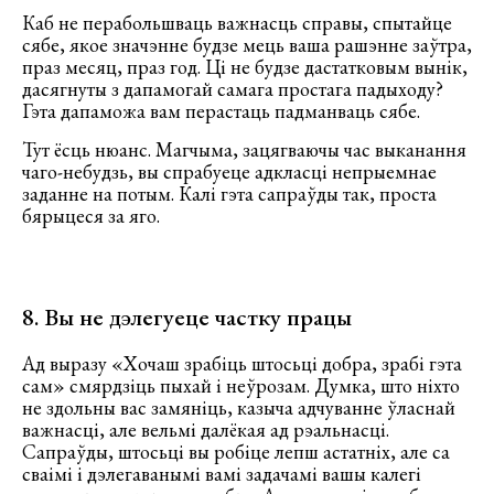
Каб не перабольшваць важнасць справы, спытайце
сябе, якое значэнне будзе мець ваша рашэнне заўтра,
праз месяц, праз год. Ці не будзе дастатковым вынік,
дасягнуты з дапамогай самага простага падыходу?
Гэта дапаможа вам перастаць падманваць сябе.
Тут ёсць нюанс. Магчыма, зацягваючы час выканання
чаго-небудзь, вы спрабуеце адкласці непрыемнае
заданне на потым. Калі гэта сапраўды так, проста
бярыцеся за яго.
8. Вы не дэлегуеце частку працы
Ад выразу «Хочаш зрабіць штосьці добра, зрабі гэта
сам» смярдзіць пыхай і неўрозам. Думка, што ніхто
не здольны вас замяніць, казыча адчуванне ўласнай
важнасці, але вельмі далёкая ад рэальнасці.
Сапраўды, штосьці вы робіце лепш астатніх, але са
сваімі і дэлегаванымі вамі задачамі вашы калегі