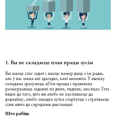
1. Вы не складаеце план працы зусім
Вы маеце спіс задач і маеце намер даць з ім рады,
але ў вас няма ані здагадкі, калі менавіта. У выніку
складана зразумець аб'ём працы і правільна
размеркаваць заданні па днях, тыднях, месяцах. Гэта
вядзе да таго, што вы альбо не паспяваеце да
дэдлайну, альбо занадта хутка стартуеце і страчваеце
сілы яшчэ да сярэдзіны дыстанцыі.
Што рабіць