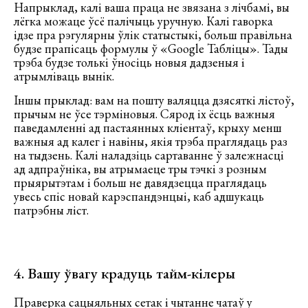
Напрыклад, калі ваша праца не звязана з лічбамі, вы
лёгка можаце ўсё палічыць уручную. Калі гаворка
ідзе пра рэгулярны ўлік статыстыкі, больш правільна
будзе прапісаць формулы ў «Google Табліцы». Тады
трэба будзе толькі ўносіць новыя дадзеныя і
атрымліваць вынік.
Іншы прыклад: вам на пошту валяцца дзясяткі лістоў,
прычым не ўсе тэрміновыя. Сярод іх ёсць важныя
паведамленні ад пастаянных кліентаў, крыху менш
важныя ад калег і навіны, якія трэба праглядаць раз
на тыдзень. Калі наладзіць сартаванне ў залежнасці
ад адпраўніка, вы атрымаеце тры тэчкі з розным
прыярытэтам і больш не давядзецца праглядаць
увесь спіс новай карэспандэнцыі, каб адшукаць
патрэбны ліст.
4. Вашу ўвагу крадуць тайм-кілеры
Праверка сацыяльных сетак і чытанне чатаў у