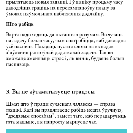
прылятаюць новыя заданні. І ў выніку процьму часу
даводзіцца траціць на перекампаноўку плану ва
ўмовах няўмольнага набліжэння дэдлайну.
Што рабіць
Варта падыходзіць да пытання з розумам. Вылучаць
на задачу больш часу, чым спатрэбіцца, каб дакладна
ўсё паспець. Пакідаць пустыя слоты на выпадак
з’яўлення раптоўнай дадатковай задачы. Так вы
зможаце зменшыць стрэс і, як вынік, будзеце больш
паспяваць.
3. Вы не аўтаматызуеце працэсы
Шмат што ў працы сучаснага чалавека — справа
тэхнікі. Калі вы працягваеце рабіць нешта ўручную,
“дзедавым спосабам”, замест таго, каб перадаручыць
гэта машыне, вы папросту марнуеце час.