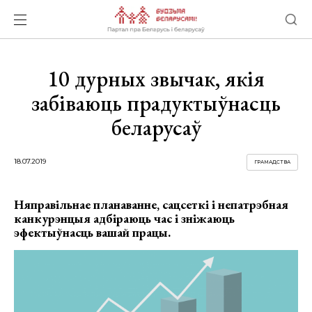
10 дурных звычак, якія
забіваюць прадуктыўнасць
беларусаў
18.07.2019
ГРАМАДСТВА
Няправільнае планаванне, сацсеткі і непатрэбная
канкурэнцыя адбіраюць час і зніжаюць
эфектыўнасць вашай працы.