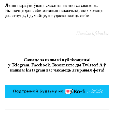
Лепш параўноўваць уласныя вынікі са сваімі ж.
Вызначце для сябе мэтавыя паказчыкі, якіх хочаце
дасягнуць, і думайце, як удасканаліць сябе.
Паводле lifehacker
Сачыце за нашымі публікацыямі
ў
Telegram
,
Facebook
,
Вконтакте
ды
Twitter
! А ў
нашым
Instagram
вас чакаюць яскравыя фота!