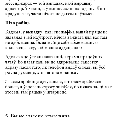
месенджарах — той выпадак, калі вырашыў
адпачыць 5 хвілін, а ў выніку заліп на гадзіну. Яны
крадуць час, часта нічога не даючы наўзамен.
Што рабіць
Вядома, у выпадку, калі спецыфіка вашай працы не
звязаная з імі наўпрост, нічога важнага для вас там
не адбываецца. Выдаткуйце сабе абмежаваную
колькасць часу, які можна аддаць на іх.
Адключыце ўсе апавяшчэнні, акрамя працоўных
чатаў. Бо нават калі вы не адкрываеце сацсетку
адразу пасля таго, як тэлефон выдаў сігнал, вы ўсё
роўна думаеце, хто і што там напісаў.
З часам зробіцца адчувальна, што часу зрабілася
больш, а ўзровень стрэсу знізіўся, бо няважна, ці мае
хтосьці там рацыю ў інтэрнеце.
5. Вы не ўмееце адмаўляць