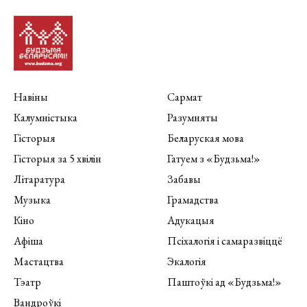
Навіны
Сармат
Калумністыка
Разумняты
Гісторыя
Беларуская мова
Гісторыя за 5 хвілін
Гатуем з «Будзьма!»
Літаратура
Забавы
Музыка
Грамадства
Кіно
Адукацыя
Афіша
Псіхалогія і самаразвіццё
Мастацтва
Экалогія
Тэатр
Паштоўкі ад «Будзьма!»
Вандроўкі