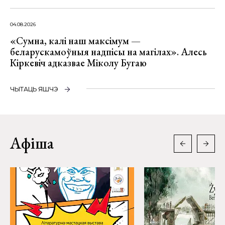
04.08.2026
«Сумна, калі наш максімум —
беларускамоўныя надпісы на магілах». Алесь
Кіркевіч адказвае Міколу Бугаю
ЧЫТАЦЬ ЯШЧЭ
Афіша