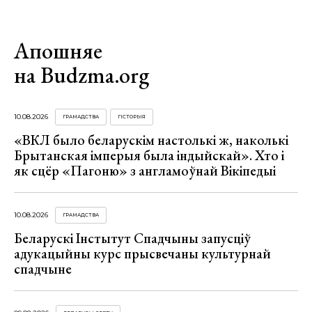
Апошняе
на Budzma.org
10.08.2026
ГРАМАДСТВА
ГІСТОРЫЯ
«ВКЛ было беларускім настолькі ж, наколькі
Брытанская імперыя была індыйскай». Хто і
як сцёр «Пагоню» з англамоўнай Вікіпедыі
10.08.2026
ГРАМАДСТВА
Беларускі Інстытут Спадчыны запусціў
адукацыйны курс прысвечаны культурнай
спадчыне