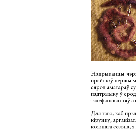
Напрыканцы чэрве
прайшоў першы му
сярод аматараў с
падтрымку ў сродк
тэлефанаванняў з 
Для таго, каб пры
кірунку, арганіза
кожнага сезона, з