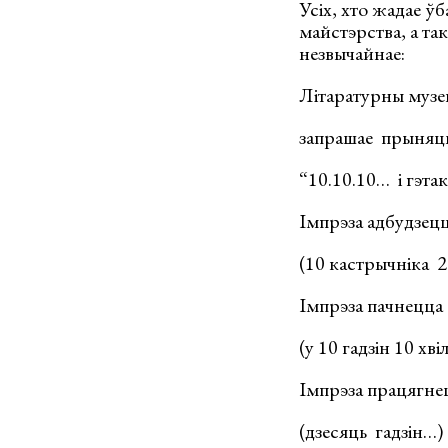
Усіх, хто жадае ў
майстэрства, а та
незвычайнае:
Літаратурны музе
запрашае прыняць
“10.10.10… і гэта
Імпрэза адбудзецц
(10 кастрычніка 2
Імпрэза пачнецца 
(у 10 гадзін 10 хві
Імпрэза працягнецц
(дзесяць гадзін…)