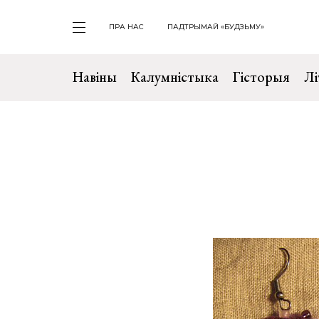
ПРА НАС
ПАДТРЫМАЙ «БУДЗЬМУ»
Навіны
Калумністыка
Гісторыя
Лі