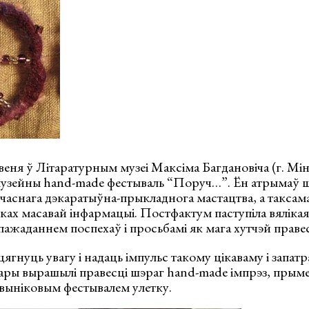
ня ў Літаратурным музеі Максіма Багдановіча (г. Мін
зейны hand-made фестываль “Поруч…”. Ён атрымаў ш
учаснага дэкаратыўна-прыкладнога мастацтва, а такса
ах масавай інфармацыі. Постфактум паступіла вялікая
пажаданнем поспехаў і просьбамі як мага хутчэй праве
цягнуць увагу і надаць імпульс такому цікаваму і запат
тары вырашылі правесці шэраг hand-made імпрэз, прым
 выніковым фестывалем улетку.