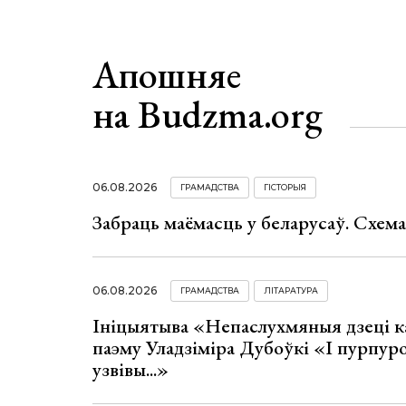
Апошняе
на Budzma.org
06.08.2026
ГРАМАДСТВА
ГІСТОРЫЯ
Забраць маёмасць у беларусаў. Схем
06.08.2026
ГРАМАДСТВА
ЛІТАРАТУРА
Ініцыятыва «Непаслухмяныя дзеці к
паэму Уладзіміра Дубоўкі «І пурпур
узвівы...»