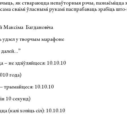
бачыць, як ствараюцца непаўторныя рэчы, пазнаёміцца з
ксама сваімі ўласнымі рукамі паспрабаваць зрабіць што
й Максіма Багдановіча
 удзел у творчым марафоне
к далей…”
а – не здзіўляйцеся: 10.10.10
010 года)
– трымайцеся: 10.10.10
лін 10 секунд)
а (калі хопіць сіл): 10.10.10