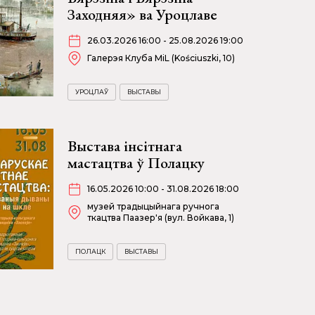
Заходняя» ва Уроцлаве
26.03.2026 16:00 - 25.08.2026 19:00
Галерэя Клуба MiL (Kościuszki, 10)
УРОЦЛАЎ
ВЫСТАВЫ
Выстава інсітнага
мастацтва ў Полацку
16.05.2026 10:00 - 31.08.2026 18:00
музей традыцыйнага ручнога
ткацтва Паазер'я (вул. Войкава, 1)
ПОЛАЦК
ВЫСТАВЫ