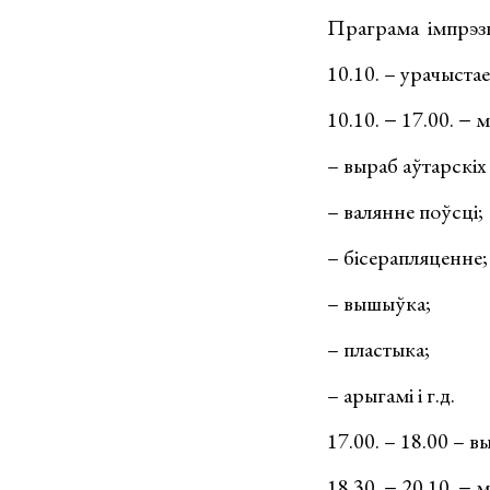
Праграма імпрэз
10.10. – урачыста
10.10. − 17.00. −
– выраб аўтарскіх
– валянне поўсці;
– бісерапляценне;
– вышыўка;
– пластыка;
– арыгамі і г.д.
17.00. – 18.00 – 
18.30. − 20.10. − 