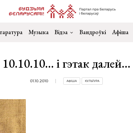
таратура
Музыка
Відэа
Вандроўкі
Афіша
10.10.10… і гэтак далей…
01.10.2010
АФІША
КУЛЬТУРА