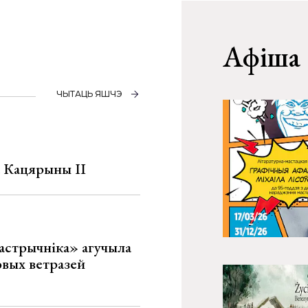
Афіша
ЧЫТАЦЬ ЯШЧЭ
а Кацярыны ІІ
астрычніка» агучыла
овых ветразей