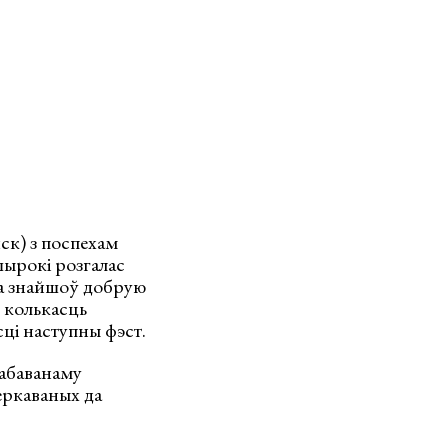
ск) з поспехам
ырокі розгалас
ма знайшоў добрую
 колькасць
сці наступны фэст.
рабаванаму
еркаваных да