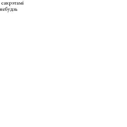
 сакрэтамі
-небудзь