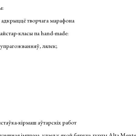
ы:
е адкрыццё творчага марафона
 майстар-класы па hand-made:
 упрагожванняў, лялек;
выстаўка-кірмаш аўтарскіх работ
музычная імпрэза, удзел у якой бяруць гурты Alta Mente