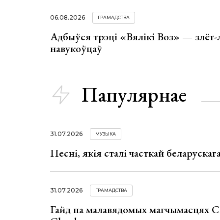
06.08.2026
ГРАМАДСТВА
Адбыўся трэці «Вялікі Воз» — злёт-
навукоўцаў
Папулярнае
31.07.2026
МУЗЫКА
Песні, якія сталі часткай беларуска
31.07.2026
ГРАМАДСТВА
Гайд па малавядомых магчымасцях C