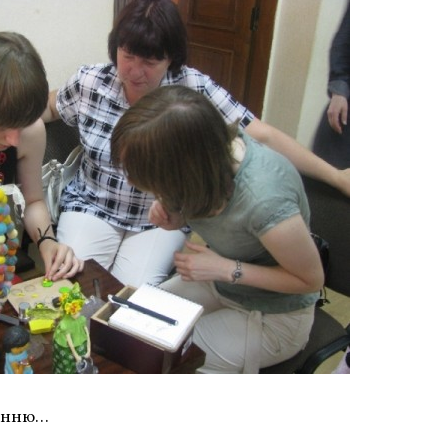
сенню…