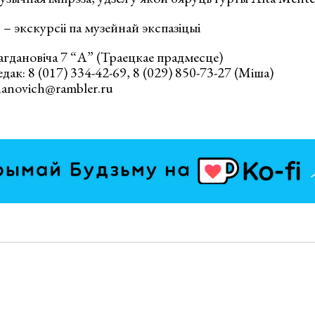
0 – экскурсіі па музейнай экспазіцыі
Багдановіча 7 “А” (Траецкае прадмесце)
ак: 8 (017) 334-42-69, 8 (029) 850-73-27 (Міша)
danovich@rambler.ru