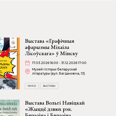
Выстава «Графічныя
афарызмы Міхаіла
Лісоўскага» ў Мінску
17.03.2026 16:00 - 31.12.2026 17:00
Музей гісторыі беларускай
літаратуры (вул. Багдановіча, 13)
МІНСК
ВЫСТАВЫ
Выстава Вольгі Навіцкай
«Жыццё дзвюх рэк.
Бярэзіна і Бярэзіна