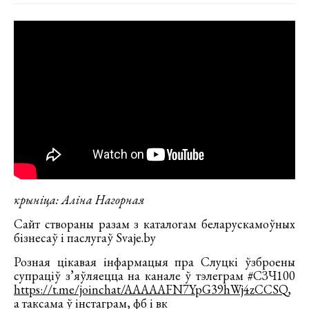
крыніца: Аліна Нагорная
Сайт створаны разам з каталогам беларускамоўных
бізнесаў і паслугаў Svaje.by
Розная цікавая інфармацыя пра Слуцкі ўзброены
супраціў з’яўляецца на канале ў тэлеграм #СЗЧ100
https://t.me/joinchat/AAAAAFN7YpG39hWj4zCCSQ
,
а таксама ў інстаграм, фб і вк