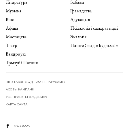
Літаратура
Забавы
Музыка
Грамадства
Кіно
Адукацыя
Афіша
Псіхалогія і самаразвіццё
Мастацтва
Экалогія
Тэатр
Паштоўкі ад «Будзьма!»
Вандроўкі
Трызуб і Пагоня
ШТО ТАКОЕ «БУДЗЬМА БЕЛАРУСАМІ!»
АСОБЫ КАМПАНІІ
УСЕ ПРАЕКТЫ «БУДЗЬМА!»
КАРТА САЙТА
FACEBOOK