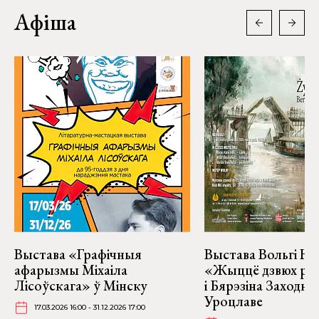
Афіша
Выстава «Графічныя
Выстава Вольгі На
афарызмы Міхаіла
«Жыццё дзвюх рэк
Лісоўскага» ў Мінску
і Бярэзіна Заходня
Уроцлаве
17.03.2026 16:00 - 31.12.2026 17:00