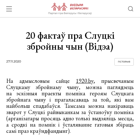
20 фактаў пра Слуцкі
збройны чын (Відэа)
27.11.2020
ГІСТОРЫЯ
На адмысловым сайце
1920.by
, прысвечаным
Слуцкаму збройнаму чыну, можна паглядзець
на эскізныя праекты помніка героям Слуцкага
збройнага чыну і прагаласаваць за той, які вам
найбольш спадабаўся. Тамсама можна накіраваць
зварот у Слуцкі райвыканкам за ўстаноўку помніка
(арганізатары просяць адно толькі выдзяліць месца,
а сродкі на помнік і ўсталяванне гатовыя збіраць
самі праз краўндфандынг).