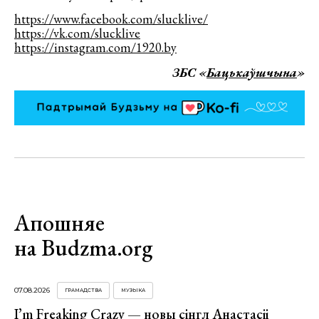
https://www.facebook.com/slucklive/
https://vk.com/slucklive
https://instagram.com/1920.by
ЗБС «
Бацькаўшчына
»
Апошняе
на Budzma.org
07.08.2026
ГРАМАДСТВА
МУЗЫКА
I’m Freaking Crazy — новы сінгл Анастасіі