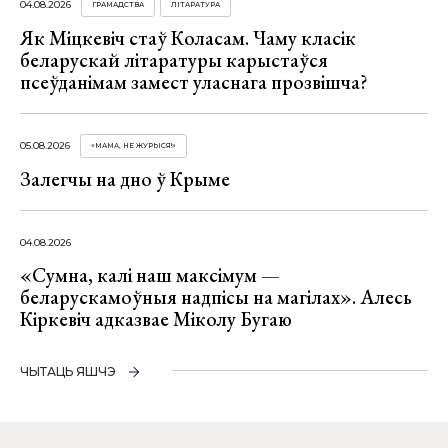
04.08.2026
ГРАМАДСТВА
ЛІТАРАТУРА
Як Міцкевіч стаў Коласам. Чаму класік
беларускай літаратуры карыстаўся
псеўданімам замест уласнага прозвішча?
05.08.2026
«МАМА, НЕ ЖУРЫСЯ!»
Залегчы на дно ў Крыме
04.08.2026
«Сумна, калі наш максімум —
беларускамоўныя надпісы на магілах». Алесь
Кіркевіч адказвае Міколу Бугаю
ЧЫТАЦЬ ЯШЧЭ