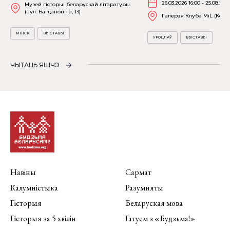
26.03.2026 16:00 - 25.08.202
Музей гісторыі беларускай літаратуры
(вул. Багдановіча, 13)
Галерэя Клуба MiL (Kościu
МІНСК
ВЫСТАВЫ
УРОЦЛАЎ
ВЫСТАВЫ
ЧЫТАЦЬ ЯШЧЭ
Навіны
Сармат
Калумністыка
Разумняты
Гісторыя
Беларуская мова
Гісторыя за 5 хвілін
Гатуем з «Будзьма!»