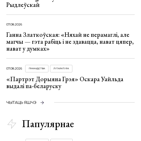
Рыдлеўскай
07.08.2026
Ганна Златкоўская: «Няхай не перамаглі, але
магчы — гэта рабіць і не здавацца, нават цяпер,
нават у думках»
07.08.2026
ГРАМАДСТВА
ЛІТАРАТУРА
«Партрэт Дорыяна Грэя» Оскара Уайльда
выдалі па-беларуску
ЧЫТАЦЬ ЯШЧЭ
Папулярнае