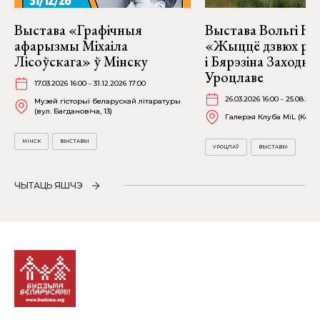
Выстава «Графічныя
Выстава Вольгі На
афарызмы Міхаіла
«Жыццё дзвюх рэк
Лісоўскага» ў Мінску
і Бярэзіна Заходня
Уроцлаве
17.03.2026 16:00 - 31.12.2026 17:00
26.03.2026 16:00 - 25.08.202
Музей гісторыі беларускай літаратуры
(вул. Багдановіча, 13)
Галерэя Клуба MiL (Kościu
МІНСК
ВЫСТАВЫ
УРОЦЛАЎ
ВЫСТАВЫ
ЧЫТАЦЬ ЯШЧЭ