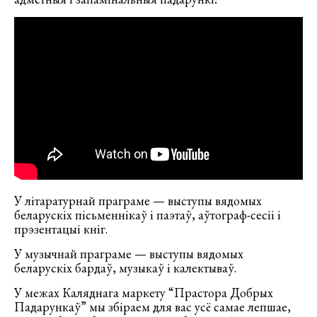
У літаратурнай праграме — выступы вядомых
беларускіх пісьменнікаў і паэтаў, аўтограф-сесіі і
прэзентацыі кніг.
У музычнай праграме — выступы вядомых
беларускіх бардаў, музыкаў і калектываў.
У межах Каляднага маркету “Прастора Добрых
Падарункаў” мы збіраем для вас усё самае лепшае,