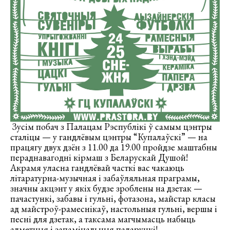
Зусім побач з Палацам Рэспублікі ў самым цэнтры
сталіцы — у гандлёвым цэнтры “Купалаўскі” — на
працягу двух дзён з 11.00 да 19.00 пройдзе маштабны
пераднавагодні кірмаш з Беларускай Душой!
Акрамя уласна гандлёвай часткі вас чакаюць
літаратурна-музычная і забаўляльная праграмы,
значны акцэнт у якіх будзе зроблены на дзетак —
пачастункі, забавы і гульні, фотазона, майстар класы
ад майстроў-рамеснікаў, настольныя гульні, вершы і
песні для дзетак, а таксама магчымасць набыць
адметныя і запамінальныя падарункі!