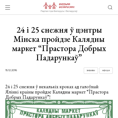
24 і 25 снежня ў цэнтры
Мінска пройдзе Калядны
маркет “Прастора Добрых
Падарункаў”
15.12.2016
ЗАБАВЫ
АФІША
24 і 25 снежня ў некалькіх кроках ад галоўнай
Ялінкі краіны пройдзе Калядны маркет “Прастора
Добрых Падарункаў”!