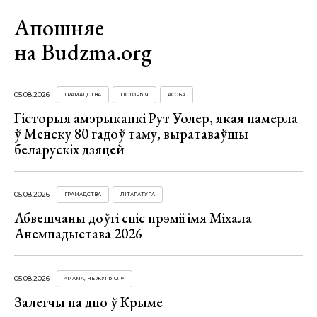
Апошняе
на Budzma.org
05.08.2026
ГРАМАДСТВА
ГІСТОРЫЯ
АСОБА
Гісторыя амэрыканкі Рут Уолер, якая памерла
ў Менску 80 гадоў таму, выратаваўшы
беларускіх дзяцей
05.08.2026
ГРАМАДСТВА
ЛІТАРАТУРА
Абвешчаны доўгі спіс прэміі імя Міхала
Анемпадыстава 2026
05.08.2026
«МАМА, НЕ ЖУРЫСЯ!»
Залегчы на дно ў Крыме