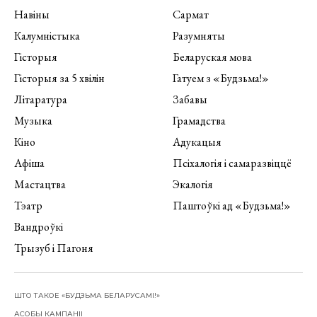
Навіны
Сармат
Калумністыка
Разумняты
Гісторыя
Беларуская мова
Гісторыя за 5 хвілін
Гатуем з «Будзьма!»
Літаратура
Забавы
Музыка
Грамадства
Кіно
Адукацыя
Афіша
Псіхалогія і самаразвіццё
Мастацтва
Экалогія
Тэатр
Паштоўкі ад «Будзьма!»
Вандроўкі
Трызуб і Пагоня
ШТО ТАКОЕ «БУДЗЬМА БЕЛАРУСАМІ!»
АСОБЫ КАМПАНІІ