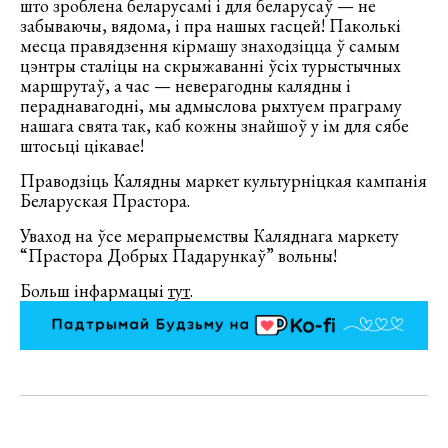
што зроблена беларусамі і для беларусаў — не
забываючы, вядома, і пра нашых гасцей! Паколькі
месца правядзення кірмашу знаходзіцца ў самым
цэнтры сталіцы на скрыжаванні ўсіх турыстычных
маршрутаў, а час — неверагодны калядны і
пераднавагодні, мы адмыслова рыхтуем праграму
нашага свята так, каб кожны знайшоў у ім для сябе
штосьці цікавае!
Праводзіць Калядны маркет культурніцкая кампанія
Беларуская Прастора.
Уваход на ўсе мерапрыемствы Каляднага маркету
“Прастора Добрых Падарункаў” вольны!
Больш інфармацыі
тут
.