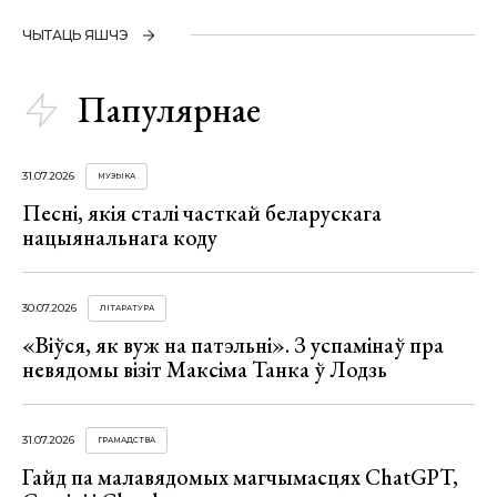
ЧЫТАЦЬ ЯШЧЭ
Папулярнае
31.07.2026
МУЗЫКА
Песні, якія сталі часткай беларускага
нацыянальнага коду
30.07.2026
ЛІТАРАТУРА
«Віўся, як вуж на патэльні». З успамінаў пра
невядомы візіт Максіма Танка ў Лодзь
31.07.2026
ГРАМАДСТВА
Гайд па малавядомых магчымасцях ChatGPT,