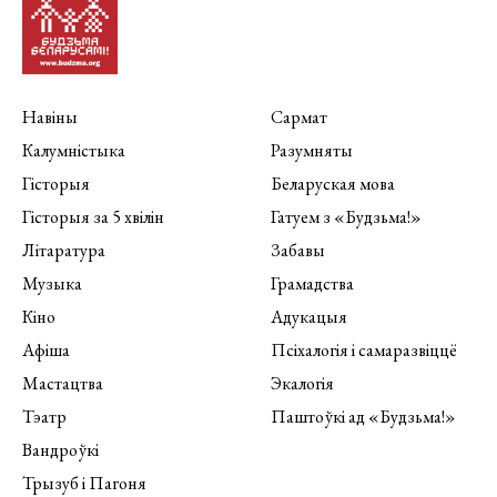
Навіны
Сармат
Калумністыка
Разумняты
Гісторыя
Беларуская мова
Гісторыя за 5 хвілін
Гатуем з «Будзьма!»
Літаратура
Забавы
Музыка
Грамадства
Кіно
Адукацыя
Афіша
Псіхалогія і самаразвіццё
Мастацтва
Экалогія
Тэатр
Паштоўкі ад «Будзьма!»
Вандроўкі
Трызуб і Пагоня