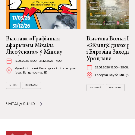
Выстава «Графічныя
Выстава Вольгі На
афарызмы Міхаіла
«Жыццё дзвюх рэк
Лісоўскага» ў Мінску
і Бярэзіна Заходня
Уроцлаве
17.03.2026 16:00 - 31.12.2026 17:00
26.03.2026 16:00 - 25.08.202
Музей гісторыі беларускай літаратуры
(вул. Багдановіча, 13)
Галерэя Клуба MiL (Kościu
МІНСК
ВЫСТАВЫ
УРОЦЛАЎ
ВЫСТАВЫ
ЧЫТАЦЬ ЯШЧЭ