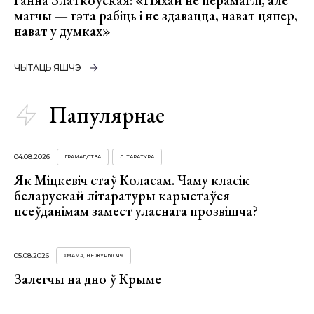
магчы — гэта рабіць і не здавацца, нават цяпер,
нават у думках»
ЧЫТАЦЬ ЯШЧЭ
Папулярнае
04.08.2026
ГРАМАДСТВА
ЛІТАРАТУРА
Як Міцкевіч стаў Коласам. Чаму класік
беларускай літаратуры карыстаўся
псеўданімам замест уласнага прозвішча?
05.08.2026
«МАМА, НЕ ЖУРЫСЯ!»
Залегчы на дно ў Крыме