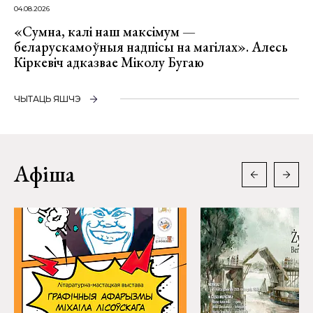
04.08.2026
«Сумна, калі наш максімум —
беларускамоўныя надпісы на магілах». Алесь
Кіркевіч адказвае Міколу Бугаю
ЧЫТАЦЬ ЯШЧЭ
Афіша