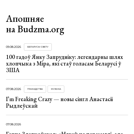
Апошняе
на Budzma.org
09.08.2026
БЕЛАРУСЫ СВЕТУ
100 гадоў Янку Запрудніку: легендарны шлях
хлопчыка з Міра, які стаў голасам Беларусі ў
ЗША
07.08.2026
ГРАМАДСТВА
МУЗЫКА
I’m Freaking Crazy — новы сінгл Анастасіі
Рыдлеўскай
07.08.2026
Ганна Златкоўская: «Няхай не перамаглі, але