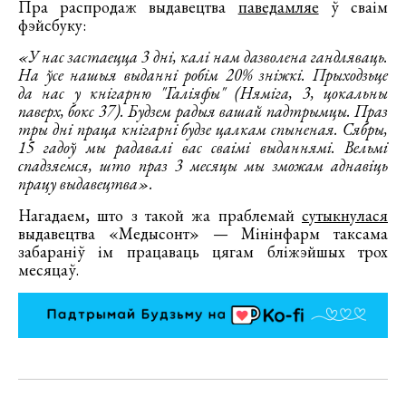
Пра распродаж выдавецтва
паведамляе
ў сваім
фэйсбуку:
«У нас застаецца 3 дні, калі нам дазволена гандляваць.
На ўсе нашыя выданні робім 20% зніжкі. Прыходзьце
да нас у кнігарню "Галіяфы" (Няміга, 3, цокальны
паверх, бокс 37). Будзем радыя вашай падтрымцы. Праз
тры дні праца кнігарні будзе цалкам спыненая. Сябры,
15 гадоў мы радавалі вас сваімі выданнямі. Вельмі
спадзяемся, што праз 3 месяцы мы зможам аднавіць
працу выдавецтва».
Нагадаем, што з такой жа праблемай
сутыкнулася
выдавецтва «Медысонт» — Мінінфарм таксама
забараніў ім працаваць цягам бліжэйшых трох
месяцаў.