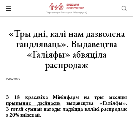
«Тры дні, калі нам дазволена
гандляваць». Выдавецтва
«Галіяфы» абвяціла
распродаж
15.04.2022
З 18 красавіка Мінінфарм на тры месяцы
прыпыняе дзейнасць
выдавецтва «Галіяфы».
З гэтай сумнай нагоды ладзіцца вялікі распродаж
з 20% зніжкай.