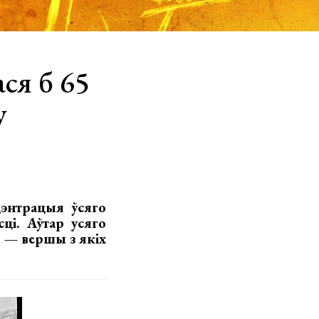
ся б 65
у
энтрацыя ўсяго
сці. Аўтар усяго
 — вершы з якіх