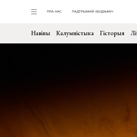
ПРА НАС
ПАДТРЫМАЙ «БУДЗЬМУ»
Навіны
Калумністыка
Гісторыя
Лі