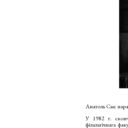
Анатоль Сыс нара
У 1982 г. сконч
філалагічнага фа