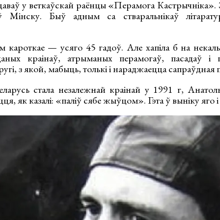
цаваў у веткаўскай раёнцы «Перамога Кастрычніка». З
ў Мінску. Быў адным са стваральнікаў літарату
 кароткае — усяго 45 гадоў. Але хапіла б на некал
аных краінаў, атрыманых перамогаў, пасадаў і 
угі, з якой, мабыць, толькі і нараджаецца сапраўдная п
еларусь стала незалежнай краінай у 1991 г, Анатол
я, як казалі: «паліў сябе жыўцом». Гэта ў выніку яго і 