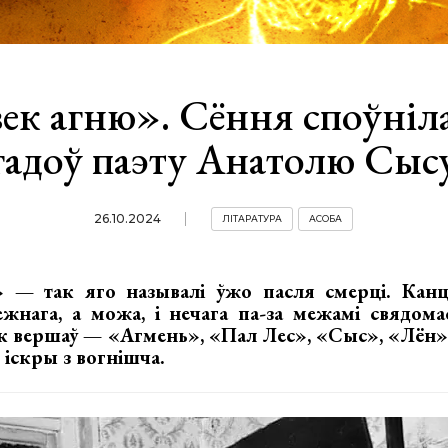
ек агню». Сёння споўніла
гадоў паэту Анатолю Сыс
26.10.2024
ЛІТАРАТУРА
АСОБА
 — так яго называлі ўжо пасля смерці. Канц
ежнага, а можа, і нечага па-за межамі свядома
ак вершаў — «Агмень», «Пал Лес», «Сыс», «Лён»
 іскры з вогнішча.