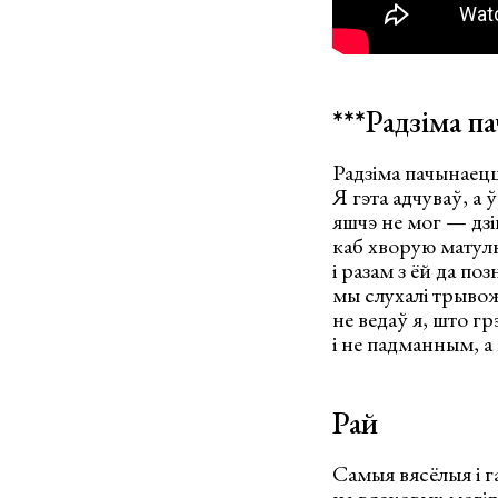
***Радзіма 
Радзіма пачынаец
Я гэта адчуваў, а 
яшчэ не мог — дз
каб хворую матул
і разам з ёй да поз
мы слухалі трыво
не ведаў я, што гр
і не падманным, 
Рай
Самыя вясёлыя і г
на вясковых могіл