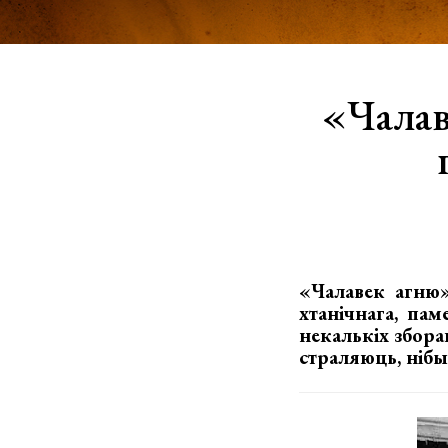
«Чалав
«Чалавек агню»
хтанічнага, пам
некалькіх збор
страляюць, нібы