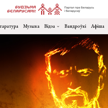
таратура
Музыка
Відэа
Вандроўкі
Афіша