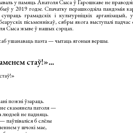
ываль у памяць Анатоля Сыса ў Гарошкаве не праводз
 быў у 2019 годзе. Спачатку перашкодзіла пандэмія к
і супраць грамадскіх і культурніцкіх арганізацый,
беарускіх пісьменнікаў, сябры якога выступалі падчас с
ля Сыса жыве ў нашых сэрцах.
аб ушанаваць паэта — чытаць ягоныя вершы.
каменем стаў!»…
стаў!»
ані пожні ўзараць.
мне скамянела патоля —
 людзей не падняць.
ў — паўпіваліся б слёзы
еннем у шчокі мае,