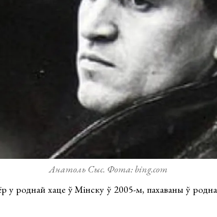
Анатоль Сыс. Фота: bing.com
р у роднай хаце ў Мінску ў 2005-м, пахаваны ў родн