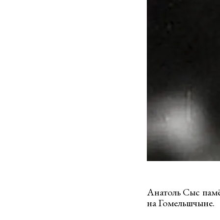
Анатоль Сыс памё
на Гомельшчыне.