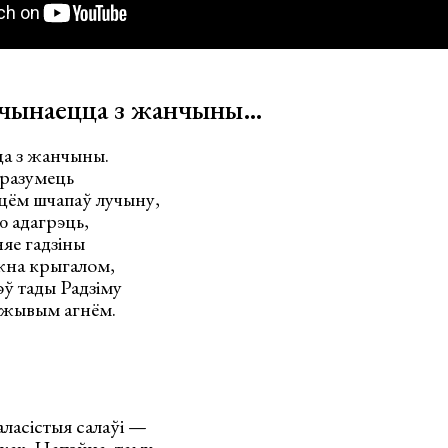
пачынаецца з жанчыны…
ца з жанчыны.
ўразумець
іцём шчапаў лучыну,
ю адагрэць,
няе гадзіны
жна крыгалом,
эў тады Радзіму
а жывым агнём.
аласістыя салаўі —
ках. Напэўна, таму,