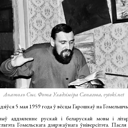
Анатоль Сыс. Фота Уладзіміра Сапагова, vytoki.net
дзіўся 5 мая 1959 года ў вёсцы Гарошкаў на Гомельшч
ыў аддзяленне рускай і беларускай мовы і літар
культэта Гомельскага дзяржаўнага ўніверсітэта. Пасл