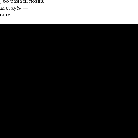
, бо рана ці позна:
ам стаў!» —
ляне.