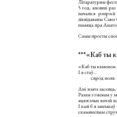
Літаратурны фест
5 год, апошні раз
пачаліся рэпрэсі
ліквідаваны Саюз 
памяць пра Анато
Самы просты спос
***«Каб ты 
«Каб ты каменем 
I я стаў...
сярод поля.
Ані жыта засеяць, 
Разам з гневам у 
ацяжэлых вачэй на
I калі б я заплака
скамянелым струп