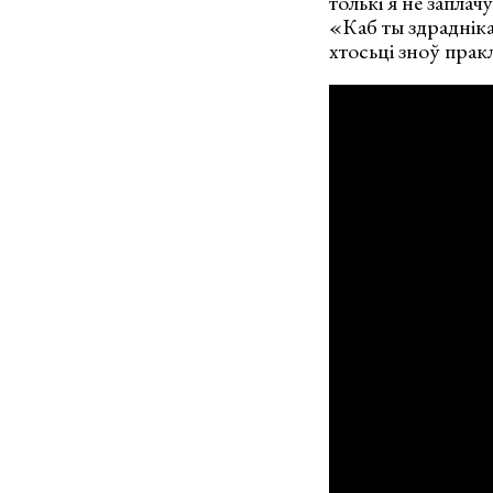
толькі я не заплачу
«Каб ты здраднік
хтосьці зноў прак