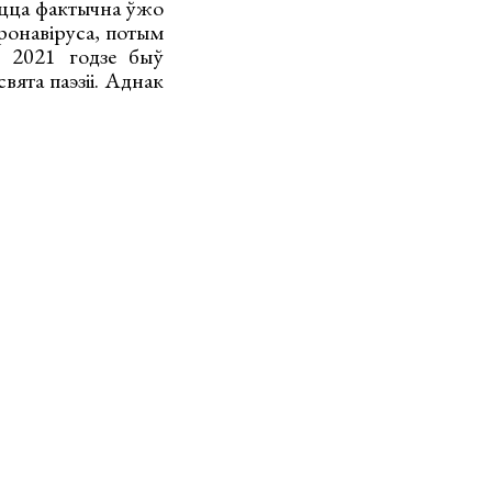
іцца фактычна ўжо
аронавіруса, потым
 у 2021 годзе быў
вята паэзіі. Аднак