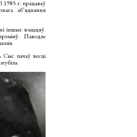
 1985 г. працаваў
рнага аб’яднання
ькі іншых жыццяў.
прэміяў. Паводле
аэзія.
ь Сыс пачаў весці
згубіла.