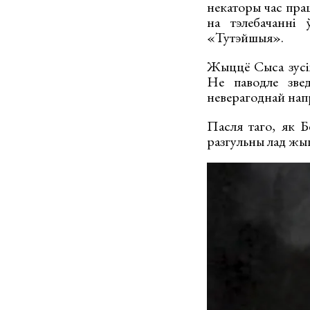
некаторы час пра
на тэлебачанні 
«Тутэйшыя».
Жыццё Сыса зусім
Не паводле звед
неверагоднай напр
Пасля таго, як Б
разгульны лад жыцц