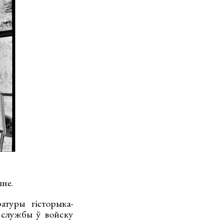
ыне.
атуры гісторыка-
я службы ў войску