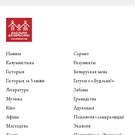
Навіны
Сармат
Калумністыка
Разумняты
Гісторыя
Беларуская мова
Гісторыя за 5 хвілін
Гатуем з «Будзьма!»
Літаратура
Забавы
Музыка
Грамадства
Кіно
Адукацыя
Афіша
Псіхалогія і самаразвіццё
Мастацтва
Экалогія
Тэатр
Паштоўкі ад «Будзьма!»