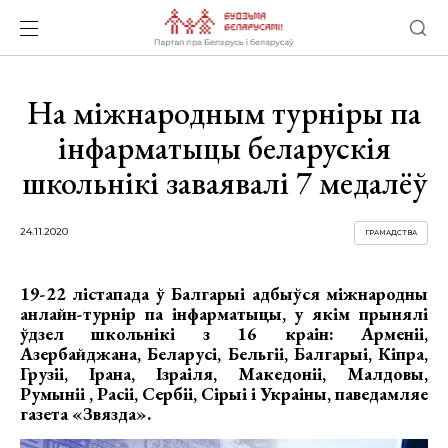
На міжнародным турніры па
інфарматыцы беларускія
школьнікі заваявалі 7 медалёў
24.11.2020
ГРАМАДСТВА
19-22 лістапада ў Балгарыі адбыўся міжнародны
анлайн-турнір па інфарматыцы, у якім прынялі
ўдзел школьнікі з 16 краін: Арменіі,
Азербайджана, Беларусі, Бельгіі, Балгарыі, Кіпра,
Грузіі, Ірана, Ізраіля, Македоніі, Малдовы,
Румыніі , Расіі, Сербіі, Сірыі і Украіны, паведамляе
газета «Звязда».