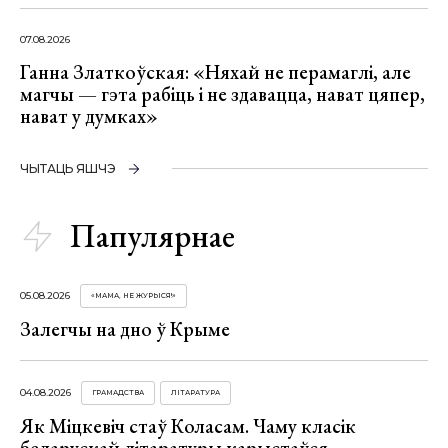
07.08.2026
Ганна Златкоўская: «Няхай не перамаглі, але
магчы — гэта рабіць і не здавацца, нават цяпер,
нават у думках»
ЧЫТАЦЬ ЯШЧЭ
Папулярнае
05.08.2026
«МАМА, НЕ ЖУРЫСЯ!»
Залегчы на дно ў Крыме
04.08.2026
ГРАМАДСТВА
ЛІТАРАТУРА
Як Міцкевіч стаў Коласам. Чаму класік