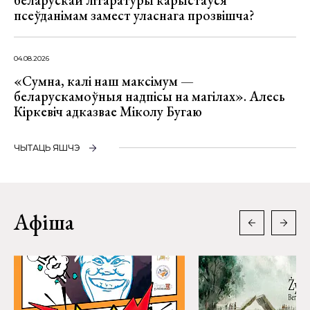
беларускай літаратуры карыстаўся
псеўданімам замест уласнага прозвішча?
04.08.2026
«Сумна, калі наш максімум —
беларускамоўныя надпісы на магілах». Алесь
Кіркевіч адказвае Міколу Бугаю
ЧЫТАЦЬ ЯШЧЭ
Афіша