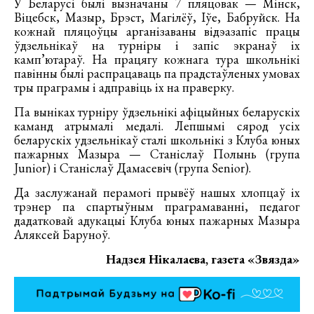
У Беларусі былі вызначаны 7 пляцовак — Мінск,
Віцебск, Мазыр, Брэст, Магілёў, Іўе, Бабруйск. На
кожнай пляцоўцы арганізаваны відэазапіс працы
ўдзельнікаў на турніры і запіс экранаў іх
камп’ютараў. На працягу кожнага тура школьнікі
павінны былі распрацаваць па прадстаўленых умовах
тры праграмы і адправіць іх на праверку.
Па выніках турніру ўдзельнікі афіцыйных беларускіх
каманд атрымалі медалі. Лепшымі сярод усіх
беларускіх удзельнікаў сталі школьнікі з Клуба юных
пажарных Мазыра — Станіслаў Полынь (група
Junior) і Станіслаў Дамасевіч (група Senior).
Да заслужанай перамогі прывёў нашых хлопцаў іх
трэнер па спартыўным праграмаванні, педагог
дадатковай адукацыі Клуба юных пажарных Мазыра
Аляксей Баруноў.
Надзея Нікалаева,
газета «Звязда»