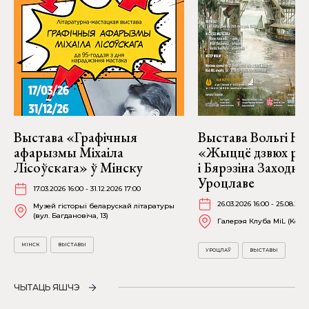
Выстава «Графічныя
Выстава Вольгі На
афарызмы Міхаіла
«Жыццё дзвюх рэк
Лісоўскага» ў Мінску
і Бярэзіна Заходня
Уроцлаве
17.03.2026 16:00 - 31.12.2026 17:00
26.03.2026 16:00 - 25.08.202
Музей гісторыі беларускай літаратуры
(вул. Багдановіча, 13)
Галерэя Клуба MiL (Kościu
МІНСК
ВЫСТАВЫ
УРОЦЛАЎ
ВЫСТАВЫ
ЧЫТАЦЬ ЯШЧЭ