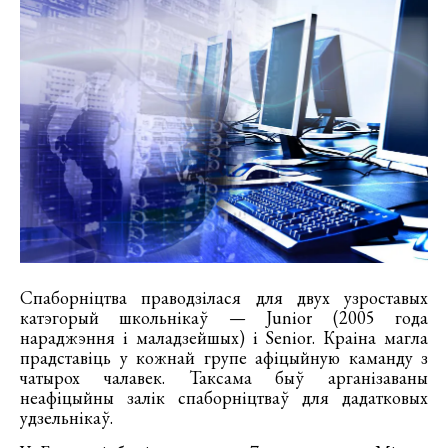
Спаборніцтва праводзілася для двух узроставых
катэгорый школьнікаў — Junior (2005 года
нараджэння і маладзейшых) і Senior. Краіна магла
прадставіць у кожнай групе афіцыйную каманду з
чатырох чалавек. Таксама быў арганізаваны
неафіцыйны залік спаборніцтваў для дадатковых
удзельнікаў.