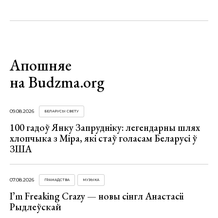
Апошняе
на Budzma.org
09.08.2026
БЕЛАРУСЫ СВЕТУ
100 гадоў Янку Запрудніку: легендарны шлях
хлопчыка з Міра, які стаў голасам Беларусі ў
ЗША
07.08.2026
ГРАМАДСТВА
МУЗЫКА
I’m Freaking Crazy — новы сінгл Анастасіі
Рыдлеўскай