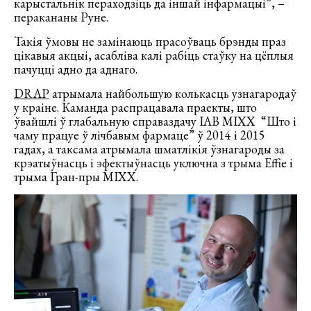
карыстальнік пераходзіць да іншай інфармацыі”, –
перакананы Руне.
Такія ўмовы не замінаюць прасоўваць брэнды праз
цікавыя акцыі, асабліва калі рабіць стаўку на цёплыя
пачуцці адно да аднаго.
DRAP
атрымала найбольшую колькасць узнагародаў
у краіне. Каманда распрацавала праекты, што
ўвайшлі ў глабальную справаздачу IAB MIXX “Што і
чаму працуе ў лічбавым фармаце” ў 2014 і 2015
гадах, а таксама атрымала шматлікія ўзнагароды за
крэатыўнасць і эфектыўнасць уключна з трыма Effie і
трыма Гран-пры MIXX.