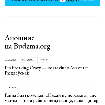
Апошняе
на Budzma.org
07.08.2026
ГРАМАДСТВА
МУЗЫКА
I’m Freaking Crazy — новы сінгл Анастасіі
Рыдлеўскай
07.08.2026
Ганна Златкоўская: «Няхай не перамаглі, але
магчы — гэта рабіць і не здавацца, нават цяпер,