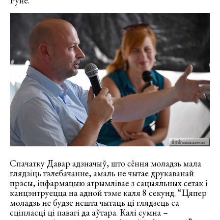
Руне.
Спачатку Давар адзначыў, што сёння моладзь мала
глядзіць тэлебачанне, амаль не чытае друкаванай
прэсы, інфармацыю атрымлівае з сацыяльных сетак і
канцэнтруецца на адной тэме каля 8 секунд. “Цяпер
моладзь не будзе нешта чытаць ці глядзець са
сціпласці ці павагі да аўтара. Калі сумна –