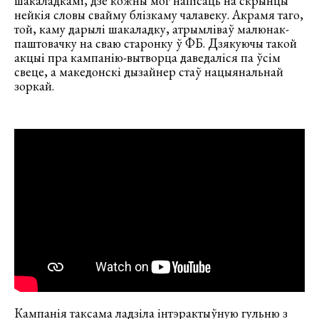
шакаладкамі, дзе кожны мог напісаць на скрынцы
нейкія словы свайму блізкаму чалавеку. Акрамя таго,
той, каму дарылі шакаладку, атрымліваў малюнак-
паштовачку на сваю старонку ў ФБ. Дзякуючы такой
акцыі пра кампанію-вытворца даведаліся па ўсім
свеце, а македонскі дызайнер стаў нацыянальнай
зоркай.
Кампанія таксама ладзіла інтэрактыўную гульню з