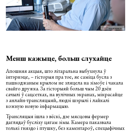
Менш кажыце, больш слухайце
Апошняя акцыя, што літаральна выбухнула ў
інтэрнэце, – гісторыя пра тое, яе саміца бусла з
пашкоджаным крылом не зляцела на зімоўе і чакала
свайго дружка. За гісторыяй больш чым 20 дзён
сачылі ў сацсетках, на вулічных экранах, мікрасайце
з анлайн-трансляцыяй, людзі шэрылі і лайкалі
кожную новую інфармацыю.
Трансляцыя ішла з вёскі, дзе мясцовы фермер
даглядаў бусліху цягам зімы. Камера паказвала
толькі гняздо і птушку, без каментароў, спецыфічных