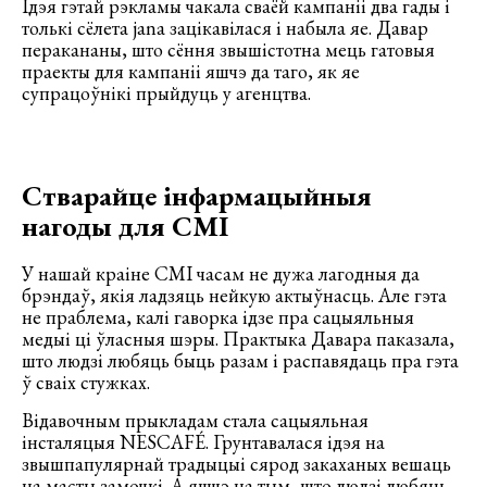
Ідэя гэтай рэкламы чакала сваёй кампаніі два гады і
толькі сёлета jana зацікавілася і набыла яе. Давар
перакананы, што сёння звышістотна мець гатовыя
праекты для кампаніі яшчэ да таго, як яе
супрацоўнікі прыйдуць у агенцтва.
Стварайце інфармацыйныя
нагоды для СМІ
У нашай краіне СМІ часам не дужа лагодныя да
брэндаў, якія ладзяць нейкую актыўнасць. Але гэта
не праблема, калі гаворка ідзе пра сацыяльныя
медыі ці ўласныя шэры. Практыка Давара паказала,
што людзі любяць быць разам і распавядаць пра гэта
ў сваіх стужках.
Відавочным прыкладам стала сацыяльная
інсталяцыя NESCAFÉ. Грунтавалася ідэя на
звышпапулярнай традыцыі сярод закаханых вешаць
на масты замочкі. А яшчэ на тым, што людзі любяць