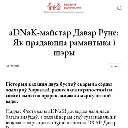
aDNaK-майстар Давар Руне:
Як прадаюцца рамантыка і
шэры
04.07.2016
ADNAK!
Гісторыя кахання двух буслоў скарыла сэрцы
жыхароў Харватыі, разнеслася перапостамі па
свеце і выдатна прарэкламавала марку пітной
вады.
Падчас Фестывалю aDNaK! досведам дзялілася
багата знаўцаў, а хэдлайнерам стаў сузаснавальнік
вядомага харвацкага digital-агенцтва DRAP Давар