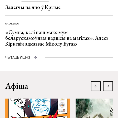
Залегчы на дно ў Крыме
04.08.2026
«Сумна, калі наш максімум —
беларускамоўныя надпісы на магілах». Алесь
Кіркевіч адказвае Міколу Бугаю
ЧЫТАЦЬ ЯШЧЭ
Афіша