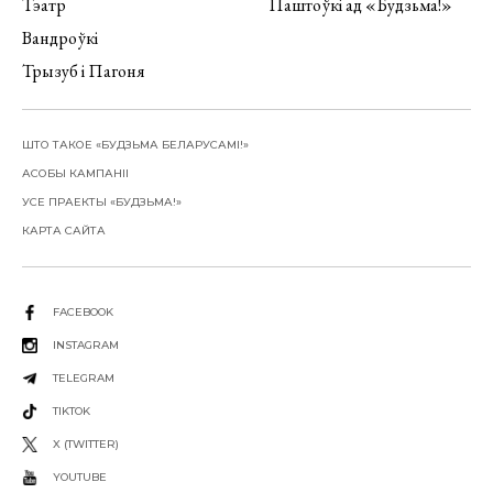
Тэатр
Паштоўкі ад «Будзьма!»
Вандроўкі
Трызуб і Пагоня
ШТО ТАКОЕ «БУДЗЬМА БЕЛАРУСАМІ!»
АСОБЫ КАМПАНІІ
УСЕ ПРАЕКТЫ «БУДЗЬМА!»
КАРТА САЙТА
FACEBOOK
INSTAGRAM
TELEGRAM
TIKTOK
X (TWITTER)
YOUTUBE