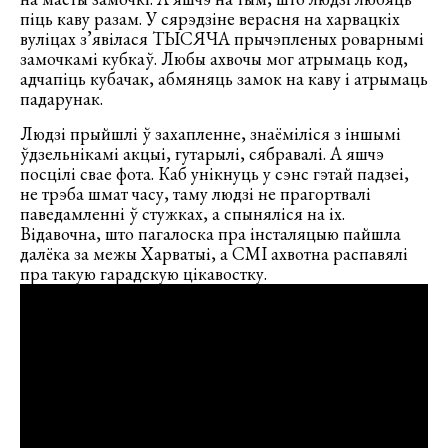
піць каву разам. У сярэдзіне верасня на харвацкіх
вуліцах з’явілася ТЫСЯЧА прычэпленых роварнымі
замочкамі кубкаў. Любы ахвочы мог атрымаць код,
адчапіць кубачак, абмяняць замок на каву і атрымаць
падарунак.
Людзі прыйшлі ў захапленне, знаёміліся з іншымі
ўдзельнікамі акцыі, гутарылі, сябравалі. А яшчэ
посцілі свае фота. Каб унікнуць у сэнс гэтай падзеі,
не трэба шмат часу, таму людзі не прагортвалі
паведамленні ў стужках, а спыняліся на іх.
Відавочна, што пагалоска пра інсталяцыю пайшла
далёка за межы Харватыі, а СМІ ахвотна распавялі
пра такую гарадскую цікавостку.