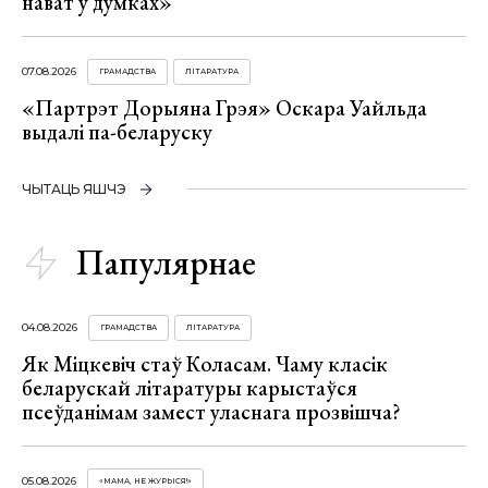
нават у думках»
07.08.2026
ГРАМАДСТВА
ЛІТАРАТУРА
«Партрэт Дорыяна Грэя» Оскара Уайльда
выдалі па-беларуску
ЧЫТАЦЬ ЯШЧЭ
Папулярнае
04.08.2026
ГРАМАДСТВА
ЛІТАРАТУРА
Як Міцкевіч стаў Коласам. Чаму класік
беларускай літаратуры карыстаўся
псеўданімам замест уласнага прозвішча?
05.08.2026
«МАМА, НЕ ЖУРЫСЯ!»