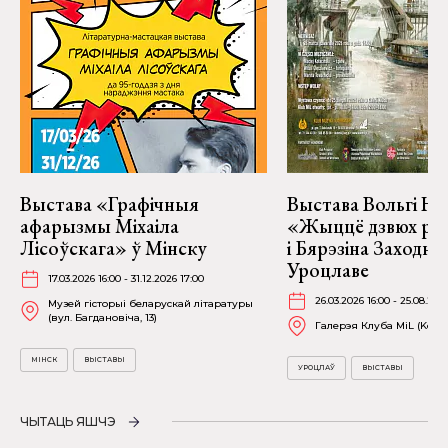
Выстава «Графічныя
Выстава Вольгі На
афарызмы Міхаіла
«Жыццё дзвюх рэк
Лісоўскага» ў Мінску
і Бярэзіна Заходня
Уроцлаве
17.03.2026 16:00 - 31.12.2026 17:00
26.03.2026 16:00 - 25.08.202
Музей гісторыі беларускай літаратуры
(вул. Багдановіча, 13)
Галерэя Клуба MiL (Kościu
МІНСК
ВЫСТАВЫ
УРОЦЛАЎ
ВЫСТАВЫ
ЧЫТАЦЬ ЯШЧЭ