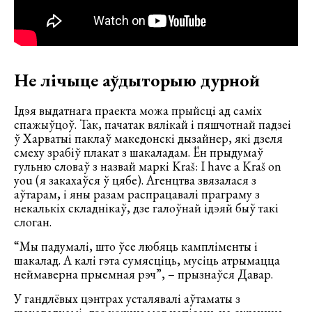
Не лічыце аўдыторыю дурной
Ідэя выдатнага праекта можа прыйсці ад саміх
спажыўцоў. Так, пачатак вялікай і пяшчотнай падзеі
ў Харватыі паклаў македонскі дызайнер, які дзеля
смеху зрабіў плакат з шакаладам. Ён прыдумаў
гульню словаў з назвай маркі Kraš: I have a Kraš on
you (я закахаўся ў цябе). Агенцтва звязалася з
аўтарам, і яны разам распрацавалі праграму з
некалькіх складнікаў, дзе галоўнай ідэяй быў такі
слоган.
“Мы падумалі, што ўсе любяць кампліменты і
шакалад. А калі гэта сумясціць, мусіць атрымацца
неймаверна прыемная рэч”, – прызнаўся Давар.
У гандлёвых цэнтрах усталявалі аўтаматы з