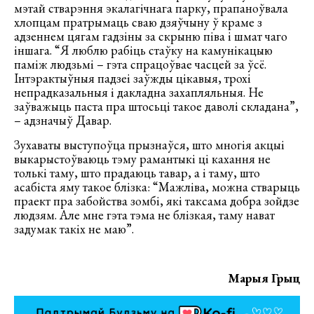
мэтай стварэння экалагічнага парку, прапаноўвала
хлопцам пратрымаць сваю дзяўчыну ў краме з
адзеннем цягам гадзіны за скрыню піва і шмат чаго
іншага. “Я люблю рабіць стаўку на камунікацыю
паміж людзьмі – гэта спрацоўвае часцей за ўсё.
Інтэрактыўныя падзеі заўжды цікавыя, трохі
непрадказальныя і дакладна захапляльныя. Не
заўважыць паста пра штосьці такое даволі складана”,
– адзначыў Давар.
Зухаваты выступоўца прызнаўся, што многія акцыі
выкарыстоўваюць тэму рамантыкі ці кахання не
толькі таму, што прадаюць тавар, а і таму, што
асабіста яму такое блізка: “Мажліва, можна стварыць
праект пра забойства зомбі, які таксама добра зойдзе
людзям. Але мне гэта тэма не блізкая, таму нават
задумак такіх не маю”.
Марыя Грыц