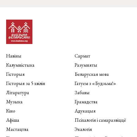
Навіны
Сармат
Калумністыка
Разумняты
Гісторыя
Беларуская мова
Гісторыя за 5 хвілін
Гатуем з «Будзьма!»
Літаратура
Забавы
Музыка
Грамадства
Кіно
Адукацыя
Афіша
Псіхалогія і самаразвіццё
Мастацтва
Экалогія