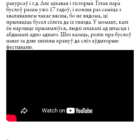
ракурсаў і г.д. Але цікавая і гісторыя. Гэтая пара
буслоў разам ужо 17 гадоў, і кожны раз саміца з
хваляваннем чакае вясны, бо не вядома, ці
прыляціць бусел сёлета да іх гнязда. У момант, калі
ён нарэшце прызямліўся, людзі плакалі ад шчасця і
абдымалі адно аднаго. Што казаць, ролік пра буслоў
нават за дзве хвіліны крануў да слёз аўдыторыю
фестывалю.