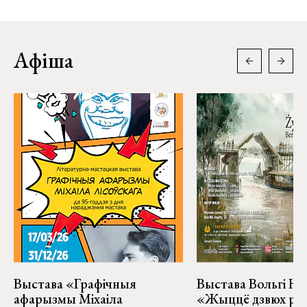
Афіша
Выстава «Графічныя
Выстава Вольгі На
афарызмы Міхаіла
«Жыццё дзвюх рэк