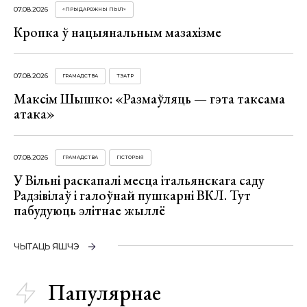
07.08.2026
«ПРЫДАРОЖНЫ ПЫЛ»
Кропка ў нацыянальным мазахізме
07.08.2026
ГРАМАДСТВА
ТЭАТР
Максім Шышко: «Размаўляць — гэта таксама
атака»
07.08.2026
ГРАМАДСТВА
ГІСТОРЫЯ
У Вільні раскапалі месца італьянскага саду
Радзівілаў і галоўнай пушкарні ВКЛ. Тут
пабудуюць элітнае жыллё
ЧЫТАЦЬ ЯШЧЭ
Папулярнае