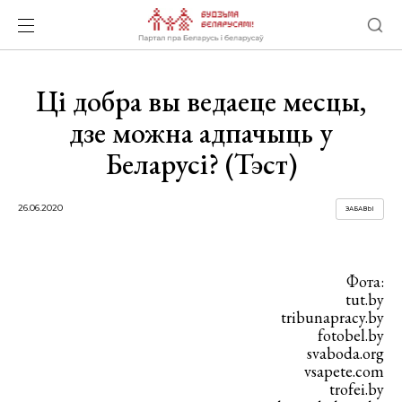
Ці добра вы ведаеце месцы,
дзе можна адпачыць у
Беларусі? (Тэст)
26.06.2020
ЗАБАВЫ
Фота:
tut.by
tribunapracy.by
fotobel.by
svaboda.org
vsapete.com
trofei.by