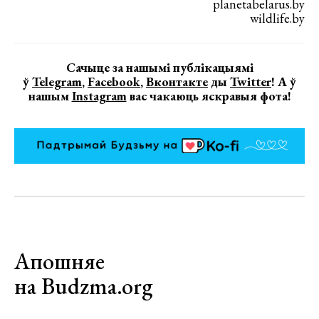
planetabelarus.by
wildlife.by
Сачыце за нашымі публікацыямі
ў
Telegram
,
Facebook
,
Вконтакте
ды
Twitter
! А ў
нашым
Instagram
вас чакаюць яскравыя фота!
Апошняе
на Budzma.org