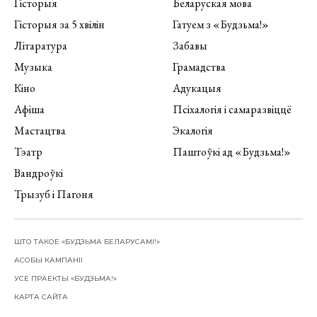
Гісторыя
Беларуская мова
Гісторыя за 5 хвілін
Гатуем з «Будзьма!»
Літаратура
Забавы
Музыка
Грамадства
Кіно
Адукацыя
Афіша
Псіхалогія і самаразвіццё
Мастацтва
Экалогія
Тэатр
Паштоўкі ад «Будзьма!»
Вандроўкі
Трызуб і Пагоня
ШТО ТАКОЕ «БУДЗЬМА БЕЛАРУСАМІ!»
АСОБЫ КАМПАНІІ
УСЕ ПРАЕКТЫ «БУДЗЬМА!»
КАРТА САЙТА