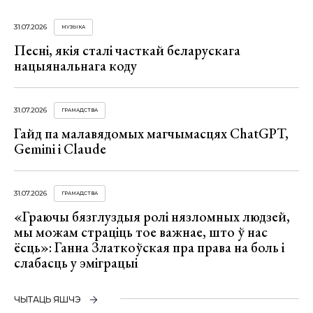
31.07.2026
МУЗЫКА
Песні, якія сталі часткай беларускага
нацыянальнага коду
31.07.2026
ГРАМАДСТВА
Гайд па малавядомых магчымасцях ChatGPT,
Gemini і Claude
31.07.2026
ГРАМАДСТВА
«Граючы бязглуздыя ролі нязломных людзей,
мы можам страціць тое важнае, што ў нас
ёсць»: Ганна Златкоўская пра права на боль і
слабасць у эміграцыі
ЧЫТАЦЬ ЯШЧЭ