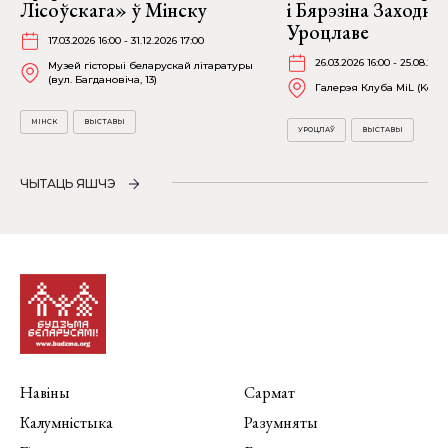
Лісоўскага» ў Мінску
і Бярэзіна Заходня
Уроцлаве
17.03.2026 16:00 - 31.12.2026 17:00
26.03.2026 16:00 - 25.08.202
Музей гісторыі беларускай літаратуры
(вул. Багдановіча, 13)
Галерэя Клуба MiL (Kościu
МІНСК
ВЫСТАВЫ
УРОЦЛАЎ
ВЫСТАВЫ
ЧЫТАЦЬ ЯШЧЭ
Навіны
Сармат
Калумністыка
Разумняты