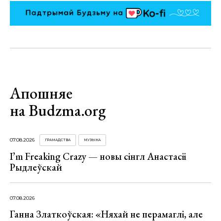
Апошняе
на Budzma.org
07.08.2026
ГРАМАДСТВА
МУЗЫКА
I’m Freaking Crazy — новы сінгл Анастасіі
Рыдлеўскай
07.08.2026
Ганна Златкоўская: «Няхай не перамаглі, але