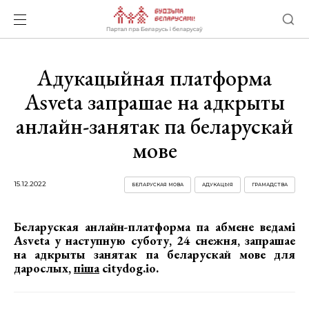
Адукацыйная платформа
Asveta запрашае на адкрыты
анлайн-занятак па беларускай
мове
15.12.2022
БЕЛАРУСКАЯ МОВА
АДУКАЦЫЯ
ГРАМАДСТВА
Беларуская анлайн-платформа па абмене ведамі
Asveta у наступную суботу, 24 снежня, запрашае
на адкрыты занятак па беларускай мове для
дарослых,
піша
citydog.io
.