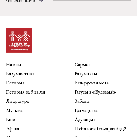
ЧЫТАЦЬ ЯШЧЭ
Навіны
Сармат
Калумністыка
Разумняты
Гісторыя
Беларуская мова
Гісторыя за 5 хвілін
Гатуем з «Будзьма!»
Літаратура
Забавы
Музыка
Грамадства
Кіно
Адукацыя
Афіша
Псіхалогія і самаразвіццё