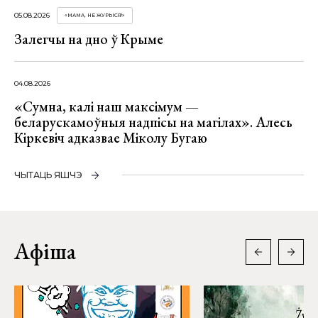
05.08.2026
«МАМА, НЕ ЖУРЫСЯ!»
Залегчы на дно ў Крыме
04.08.2026
«Сумна, калі наш максімум —
беларускамоўныя надпісы на магілах». Алесь
Кіркевіч адказвае Міколу Бугаю
ЧЫТАЦЬ ЯШЧЭ
Афіша