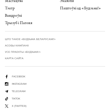
Мастацтва
Экалогія
Тэатр
Паштоўкі ад «Будзьма!»
Вандроўкі
Трызуб і Пагоня
ШТО ТАКОЕ «БУДЗЬМА БЕЛАРУСАМІ!»
АСОБЫ КАМПАНІІ
УСЕ ПРАЕКТЫ «БУДЗЬМА!»
КАРТА САЙТА
FACEBOOK
INSTAGRAM
TELEGRAM
TIKTOK
X (TWITTER)