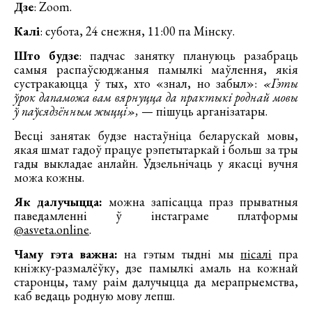
Дзе
: Zoom.
Калі
: субота, 24 снежня, 11:00 па Мінску.
Што будзе
: падчас занятку плануюць разабраць
самыя распаўсюджаныя памылкі маўлення, якія
сустракаюцца ў тых, хто «знал, но забыл»:
«Гэты
ўрок дапаможа вам вярнуцца да практыкі роднай мовы
ў паўсядзённым жыцці»,
— пішуць арганізатары.
Весці занятак будзе настаўніца беларускай мовы,
якая шмат гадоў працуе рэпетытаркай і больш за тры
гады выкладае анлайн. Удзельнічаць у якасці вучня
можа кожны.
Як далучыцца:
можна запісацца праз прыватныя
паведамленні ў інстаграме платформы
@asveta.online
.
Чаму гэта важна:
на гэтым тыдні мы
пісалі
пра
кніжку-размалёўку, дзе памылкі амаль на кожнай
старонцы, таму раім далучыцца да мерапрыемства,
каб ведаць родную мову лепш.