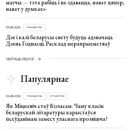
магчы — гэта рабіць і не здавацца, нават цяпер,
нават у думках»
07.08.2026
ГРАМАДСТВА
Дзе і калі беларусы свету будуць адзначаць
Дзень Годнасці. Расклад мерапрыемстваў
ЧЫТАЦЬ ЯШЧЭ
Папулярнае
04.08.2026
ГРАМАДСТВА
ЛІТАРАТУРА
Як Міцкевіч стаў Коласам. Чаму класік
беларускай літаратуры карыстаўся
псеўданімам замест уласнага прозвішча?