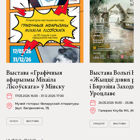
Выстава «Графічныя
Выстава Вольгі На
афарызмы Міхаіла
«Жыццё дзвюх рэк
Лісоўскага» ў Мінску
і Бярэзіна Заходня
Уроцлаве
17.03.2026 16:00 - 31.12.2026 17:00
26.03.2026 16:00 - 25.08.202
Музей гісторыі беларускай літаратуры
(вул. Багдановіча, 13)
Галерэя Клуба MiL (Kościu
МІНСК
ВЫСТАВЫ
УРОЦЛАЎ
ВЫСТАВЫ