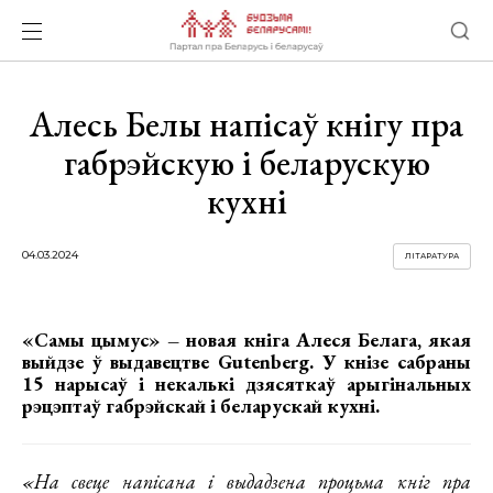
Алесь Белы напісаў кнігу пра
габрэйскую і беларускую
кухні
04.03.2024
ЛІТАРАТУРА
«Самы цымус» – новая кніга Алеся Белага, якая
выйдзе ў выдавецтве Gutenberg. У кнізе сабраны
15 нарысаў і некалькі дзясяткаў арыгінальных
рэцэптаў габрэйскай і беларускай кухні.
«На свеце напісана і выдадзена процьма кніг пра