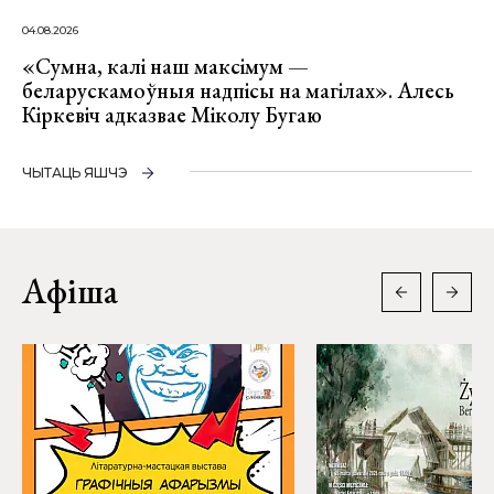
04.08.2026
«Сумна, калі наш максімум —
беларускамоўныя надпісы на магілах». Алесь
Кіркевіч адказвае Міколу Бугаю
ЧЫТАЦЬ ЯШЧЭ
Афіша