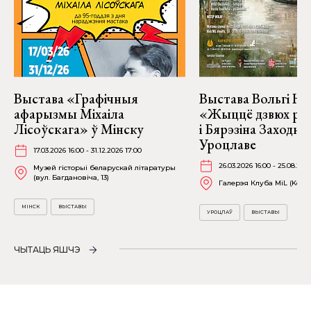
Выстава «Графічныя
Выстава Вольгі На
афарызмы Міхаіла
«Жыццё дзвюх рэк
Лісоўскага» ў Мінску
і Бярэзіна Заходня
Уроцлаве
17.03.2026 16:00 - 31.12.2026 17:00
26.03.2026 16:00 - 25.08.202
Музей гісторыі беларускай літаратуры
(вул. Багдановіча, 13)
Галерэя Клуба MiL (Kościu
МІНСК
ВЫСТАВЫ
УРОЦЛАЎ
ВЫСТАВЫ
ЧЫТАЦЬ ЯШЧЭ