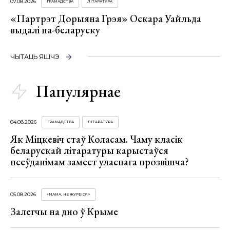
07.08.2026
ГРАМАДСТВА
ЛІТАРАТУРА
«Партрэт Дорыяна Грэя» Оскара Уайльда
выдалі па-беларуску
ЧЫТАЦЬ ЯШЧЭ
Папулярнае
04.08.2026
ГРАМАДСТВА
ЛІТАРАТУРА
Як Міцкевіч стаў Коласам. Чаму класік
беларускай літаратуры карыстаўся
псеўданімам замест уласнага прозвішча?
05.08.2026
«МАМА, НЕ ЖУРЫСЯ!»
Залегчы на дно ў Крыме