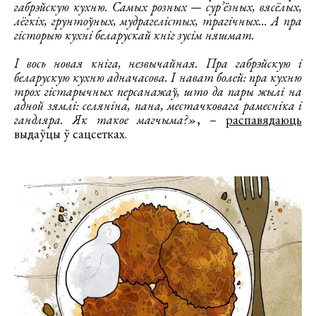
габрэйскую кухню. Самых розных — сур’ёзных, вясёлых,
лёгкіх, грунтоўных, мудрагелістых, трагічных… А пра
гісторыю кухні беларускай кніг зусім няшмат.
І вось новая кніга, незвычайная. Пра габрэйскую і
беларускую кухню адначасова. І нават болей: пра кухню
трох гістарычных персанажаў, што да пары жылі на
адной зямлі: селяніна, пана, местачковага рамесніка і
гандляра. Як такое магчыма?»
, –
распавядаюць
выдаўцы ў сацсетках.