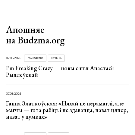
Апошняе
на Budzma.org
07.08.2026
ГРАМАДСТВА
МУЗЫКА
I’m Freaking Crazy — новы сінгл Анастасіі
Рыдлеўскай
07.08.2026
Ганна Златкоўская: «Няхай не перамаглі, але
магчы — гэта рабіць і не здавацца, нават цяпер,
нават у думках»