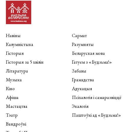
Навіны
Сармат
Калумністыка
Разумняты
Гісторыя
Беларуская мова
Гісторыя за 5 хвілін
Гатуем з «Будзьма!»
Літаратура
Забавы
Музыка
Грамадства
Кіно
Адукацыя
Афіша
Псіхалогія і самаразвіццё
Мастацтва
Экалогія
Тэатр
Паштоўкі ад «Будзьма!»
Вандроўкі