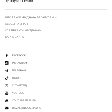
Трызуб і Пагоня
ШТО ТАКОЕ «БУДЗЬМА БЕЛАРУСАМІ!»
АСОБЫ КАМПАНІІ
УСЕ ПРАЕКТЫ «БУДЗЬМА!»
КАРТА САЙТА
FACEBOOK
INSTAGRAM
TELEGRAM
TIKTOK
X (TWITTER)
YOUTUBE
YOUTUBE ДЗЕЦЯМ
RAZAM@BUDZMA.ORG