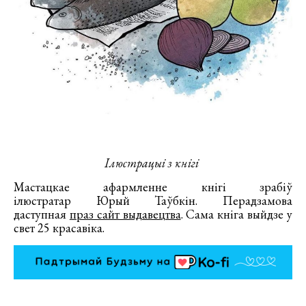
Ілюстрацыі з кнігі
Мастацкае афармленне кнігі зрабіў
ілюстратар Юрый Таўбкін. Перадзамова
даступная
праз сайт выдавецтва
. Сама кніга выйдзе у
свет 25 красавіка.