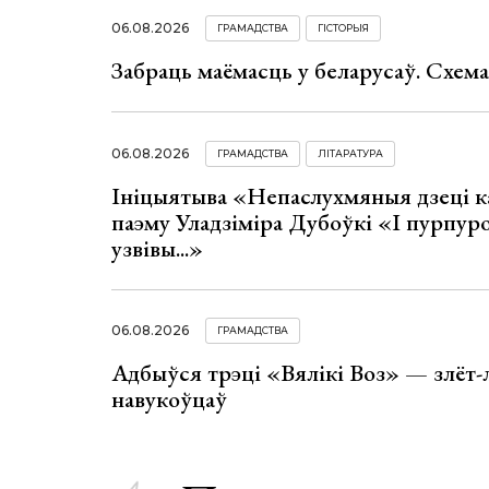
06.08.2026
ГРАМАДСТВА
ГІСТОРЫЯ
Забраць маёмасць у беларусаў. Схем
06.08.2026
ГРАМАДСТВА
ЛІТАРАТУРА
Ініцыятыва «Непаслухмяныя дзеці к
паэму Уладзіміра Дубоўкі «І пурпур
узвівы...»
06.08.2026
ГРАМАДСТВА
Адбыўся трэці «Вялікі Воз» — злёт-
навукоўцаў