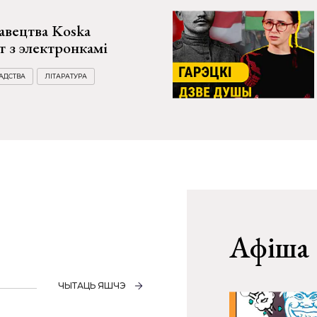
авецтва Koska
т з электронкамі
АДСТВА
ЛІТАРАТУРА
Афіша
ЧЫТАЦЬ ЯШЧЭ