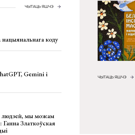
ЧЫТАЦЬ ЯШЧЭ
га нацыянальнага коду
hatGPT, Gemini і
ЧЫТАЦЬ ЯШЧЭ
х людзей, мы можам
»: Ганна Златкоўская
цыі