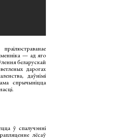
раілюстраванае
менніка — ад яго
аўлення беларускай
ветленых дарогах
ленства, даўнімі
сама спрычыніцца
насці.
ецца ў спалучэнні
ерапляценне лёсаў