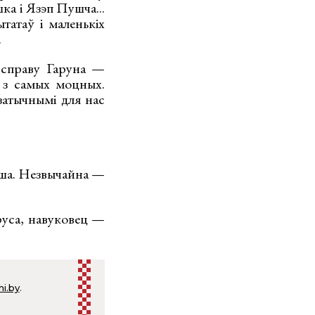
ка і Язэп Пушча...
татаў і маленькіх
.
 справу Гаруна —
а з самых моцных.
кзатычнымі для нас
піша. Незвычайна —
аруса, навуковец —
hi.by
.