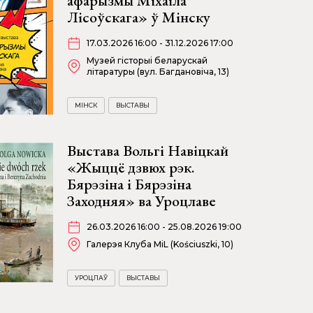
афарызмы Міхаіла
Лісоўскага» ў Мінску
17.03.2026 16:00 - 31.12.2026 17:00
Музей гісторыі беларускай
літаратуры (вул. Багдановіча, 13)
МІНСК
ВЫСТАВЫ
Выстава Вольгі Навіцкай
«Жыццё дзвюх рэк.
Бярэзіна і Бярэзіна
Заходняя» ва Уроцлаве
26.03.2026 16:00 - 25.08.2026 19:00
Галерэя Клуба MiL (Kościuszki, 10)
УРОЦЛАЎ
ВЫСТАВЫ