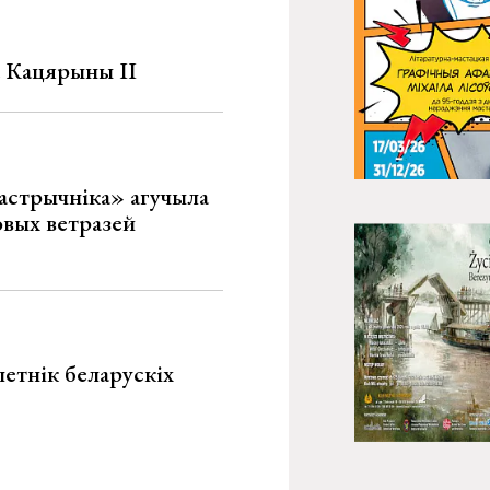
а Кацярыны ІІ
астрычніка» агучыла
овых ветразей
летнік беларускіх