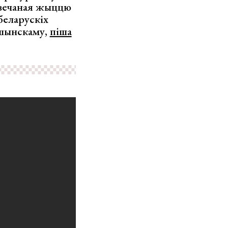
свечаная жыццю
беларускіх
ушынскаму,
піша