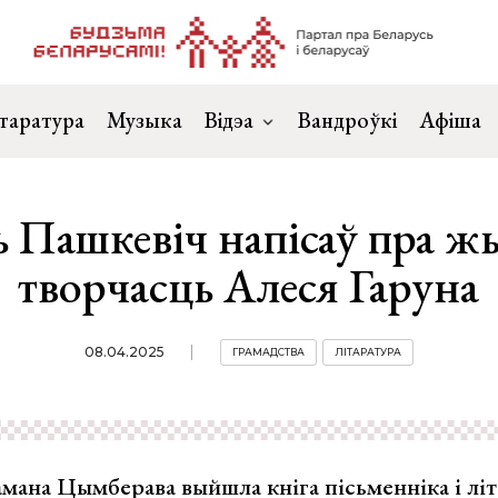
таратура
Музыка
Відэа
Вандроўкі
Афіша
 Пашкевіч напісаў пра ж
творчасць Алеся Гаруна
08.04.2025
ГРАМАДСТВА
ЛІТАРАТУРА
амана Цымберава выйшла кніга пісьменніка і лі