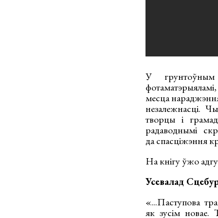
У грунтоўным 
фотаматэрыяламі
месца нараджэння 
незалежнасці. Чы
творцы і грамад
радаводнымі скр
да спасціжэння кр
На кнігу ўжо адгу
Усевалад Сцебур
«...Паступова тр
як зусім новае. Т