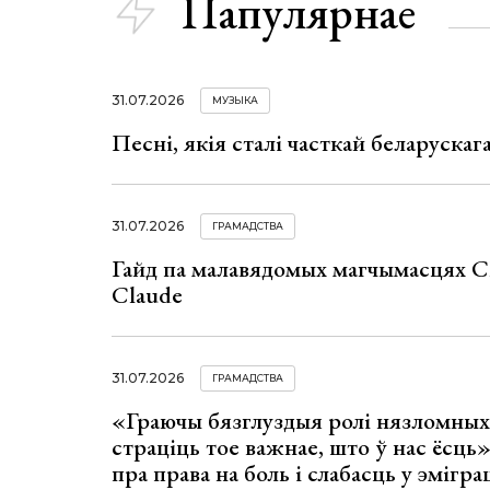
Папулярнае
31.07.2026
МУЗЫКА
Песні, якія сталі часткай беларуска
31.07.2026
ГРАМАДСТВА
Гайд па малавядомых магчымасцях C
Claude
31.07.2026
ГРАМАДСТВА
«Граючы бязглуздыя ролі нязломны
страціць тое важнае, што ў нас ёсць
пра права на боль і слабасць у эмігра