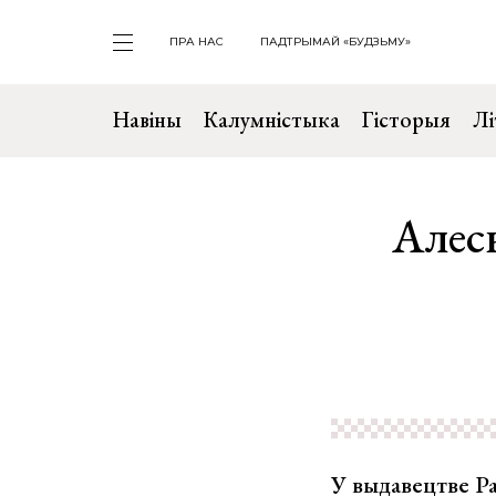
ПРА НАС
ПАДТРЫМАЙ «БУДЗЬМУ»
Навіны
Калумністыка
Гісторыя
Лі
Алесь
У выдавецтве Р