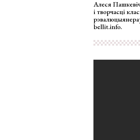
Алеся Пашкевіч
і творчасці кла
рэвалюцыянера
bellit.info.