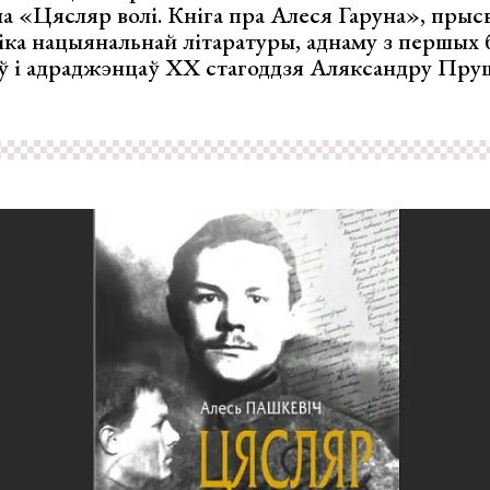
а «Цясляр волі. Кніга пра Алеся Гаруна», пры
сіка нацыянальнай літаратуры, аднаму з першых 
ў і адраджэнцаў ХХ стагоддзя Аляксандру Пр