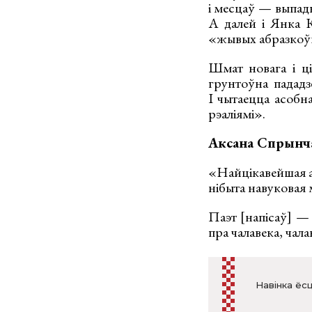
і месцаў — выпадк
А далей і Янка К
«жывых абразкоў».
Шмат новага і ц
грунтоўна пададз
І чытаецца асобна
рэаліямі».
Аксана Спрынч
«Найцікавейшая ап
нібыта навуковая 
Паэт [напісаў] — 
пра чалавека, чал
Навінка ёсц