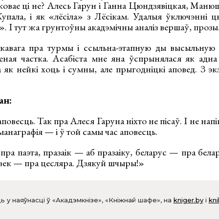
овае ці не? Алесь Гарун і Ганна Цюндзявіцкая, Манюш
упала, і як «лёсіла» з Лёсікам. Удалыя ўключэнні цы
 І тут жа грунтоўны акадэмічны аналіз вершаў, прозы
ікавага пра турмы і ссыльна-этапную ды высыльную
еная частка. Асабіста мне яна ўспрынялася як адн
 як нейкі хоць і сумны, але прыгодніцкі аповед. З э
ан:
овесць. Так пра Алеся Гаруна ніхто не пісаў. І не на
манаграфія — і ў той самы час аповесць.
пра паэта, празаік — аб празаіку, беларус — пра бел
авек — пра цесляра. Дзякуй шчыры!»
ь у наяўнасці ў «Акадэмкнізе», «Кніжнай шафе», на
kniger.by
і
kni