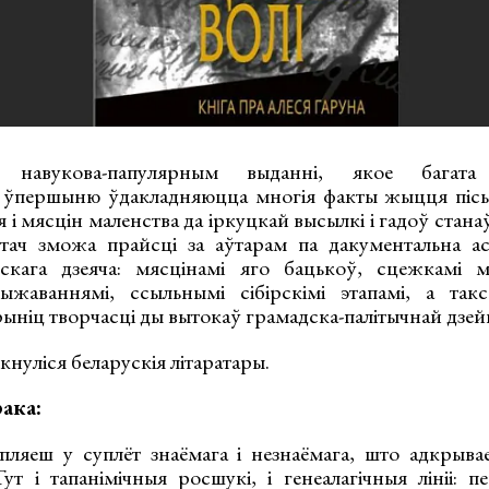
навукова-папулярным выданні, якое багата п
, ўпершыню ўдакладняюцца многія факты жыцця пісь
і мясцін маленства да іркуцкай высылкі і гадоў стан
тач зможа прайсці за аўтарам па дакументальна ас
скага дзеяча: мясцінамі яго бацькоў, сцежкамі ма
ыжаваннямі, ссыльнымі сібірскімі этапамі, а так
ыніц творчасці ды вытокаў грамадска-палітычнай дзей
кнуліся беларускія літаратары.
ака:
апляеш у суплёт знаёмага і незнаёмага, што адкрыва
ут і тапанімічныя росшукі, і генеалагічныя лініі: п