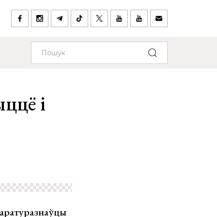
ыццё і
таратуразнаўцы