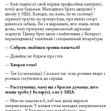
— Калі падпісаў свой першы прафесійны кантракт,
купіў дом бацькам. Малодшага брата адправіў у
школу ў ЗША. Каледж, на жаль, ён не скончыў:
атрымаў траўму на трэніроўцы, пра вялікі спорт
давялося забыць. Ён і я вырашылі, што жыць лепш
дома, таму праграму амерыканскай адукацыі
згарнулі. Цяпер брат адзін з найлепшых у Беларусі
перакладчыкаў тэхнічнай і спецыяльнай літаратуры.
— Сябрам, знаёмым грошы пазычалі?
— Давайце не будзем пра гэта.
— Хворая тэма?
— Так (усміхаецца). Скажам так: ёсць розныя людзі з
розным стаўленнем да справы.
— Растлумачце, чаму вы з братам думаеце, што
жыць трэба ў Беларусі, а не ў ЗША.
— Мне не хацелася б, каб мае дзеці выраслі
амерыканцамі. У цэлым гэтая маладая амерыканская
культура… У Беларусі мне падабаецца, што