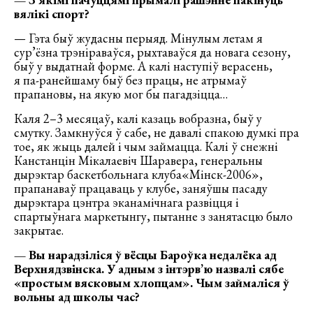
вялікі спорт?
— Гэта быў жудасны перыяд. Мінулым летам я
сур’ёзна трэніраваўся, рыхтаваўся да новага сезону,
быў у выдатнай форме. А калі наступіў верасень,
я па-ранейшаму быў без працы, не атрымаў
прапановы, на якую мог бы пагадзіцца…
Каля 2–3 месяцаў, калі казаць вобразна, быў у
смутку. Замкнуўся ў сабе, не давалі спакою думкі пра
тое, як жыць далей і чым займацца. Калі ў снежні
Канстанцін Мікалаевіч Шаравера, генеральны
дырэктар баскетбольнага клуба«Мінск-2006»,
прапанаваў працаваць у клубе, заняўшы пасаду
дырэктара цэнтра эканамічнага развіцця і
спартыўнага маркетынгу, пытанне з занятасцю было
закрытае.
— Вы нарадзіліся ў вёсцы Бароўка недалёка ад
Верхнядзвінска. У адным з інтэрв’ю назвалі сябе
«простым вясковым хлопцам». Чым займаліся ў
вольны ад школы час?