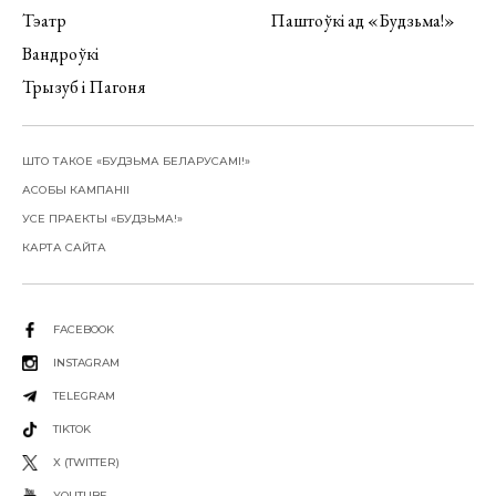
Тэатр
Паштоўкі ад «Будзьма!»
Вандроўкі
Трызуб і Пагоня
ШТО ТАКОЕ «БУДЗЬМА БЕЛАРУСАМІ!»
АСОБЫ КАМПАНІІ
УСЕ ПРАЕКТЫ «БУДЗЬМА!»
КАРТА САЙТА
FACEBOOK
INSTAGRAM
TELEGRAM
TIKTOK
X (TWITTER)
YOUTUBE