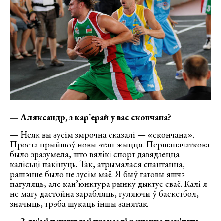
— Аляксандр, з кар’ерай у вас скончана?
— Неяк вы зусім змрочна сказалі — «скончана».
Проста прыйшоў новы этап жыцця. Першапачаткова
было зразумела, што вялікі спорт давядзецца
калісьці пакінуць. Так, атрымалася спантанна,
рашэнне было не зусім маё. Я быў гатовы яшчэ
пагуляць, але кан’юнктура рынку дыктуе сваё. Калі я
не магу дастойна зарабляць, гуляючы ў баскетбол,
значыць, трэба шукаць іншы занятак.
— З якімі пачуццямі прымалі рашэнне пакінуць