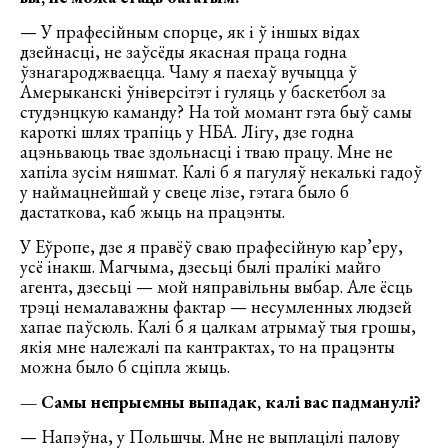
— У прафесійным спорце, як і ў іншых відах
дзейнасці, не заўсёды якасная праца годна
ўзнагароджваецца. Чаму я паехаў вучыцца ў
Амерыканскі ўніверсітэт і гуляць у баскетбол за
студэнцкую каманду? На той момант гэта быў самы
кароткі шлях трапіць у НБА. Лігу, дзе годна
ацэньваюць твае здольнасці і тваю працу. Мне не
хапіла зусім няшмат. Калі б я пагуляў некалькі гадоў
у наймацнейшай у свеце лізе, гэтага было б
дастаткова, каб жыць на працэнты.
У Еўропе, дзе я правёў сваю прафесійную кар’еру,
усё інакш. Магчыма, дзесьці былі пралікі майго
агента, дзесьці — мой няправільны выбар. Але ёсць
трэці немалаважны фактар — несумленных людзей
хапае паўсюль. Калі б я цалкам атрымаў тыя грошы,
якія мне належалі па кантрактах, то на працэнты
можна было б сціпла жыць.
— Самы непрыемны выпадак, калі вас падманулі?
— Напэўна, у Польшчы. Мне не выплацілі палову