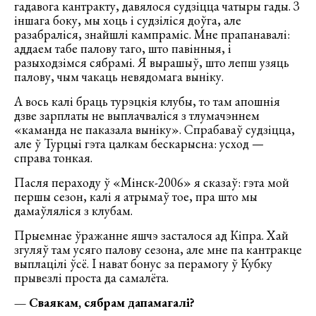
гадавога кантракту, давялося судзіцца чатыры гады. З
іншага боку, мы хоць і судзіліся доўга, але
разабраліся, знайшлі кампраміс. Мне прапанавалі:
аддаем табе палову таго, што павінныя, і
разыходзімся сябрамі. Я вырашыў, што лепш узяць
палову, чым чакаць невядомага выніку.
А вось калі браць турэцкія клубы, то там апошнія
дзве зарплаты не выплачваліся з тлумачэннем
«каманда не паказала выніку». Спрабаваў судзіцца,
але ў Турцыі гэта цалкам бескарысна: усход —
справа тонкая.
Пасля пераходу ў «Мінск-2006» я сказаў: гэта мой
першы сезон, калі я атрымаў тое, пра што мы
дамаўляліся з клубам.
Прыемнае ўражанне яшчэ засталося ад Кіпра. Хай
згуляў там усяго палову сезона, але мне па кантракце
выплацілі ўсё. І нават бонус за перамогу ў Кубку
прывезлі проста да самалёта.
— Сваякам, сябрам дапамагалі?