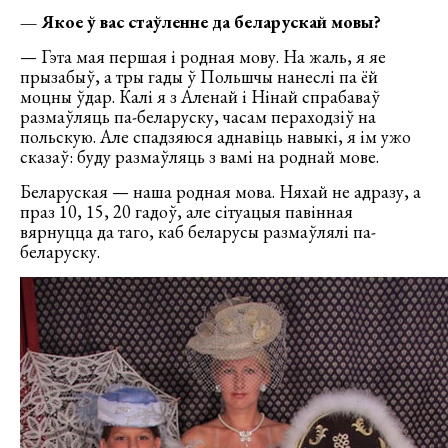
— Якое ў вас стаўленне да беларускай мовы?
— Гэта мая першая і родная мову. На жаль, я яе
прызабыў, а тры гады ў Польшчы нанеслі па ёй
моцны ўдар. Калі я з Аленай і Нінай спрабаваў
размаўляць па-беларуску, часам пераходзіў на
польскую. Але спадзяюся аднавіць навыкі, я ім ужо
сказаў: буду размаўляць з вамі на роднай мове.
Беларуская — наша родная мова. Няхай не адразу, а
праз 10, 15, 20 гадоў, але сітуацыя павінная
вярнуцца да таго, каб беларусы размаўлялі па-
беларуску.