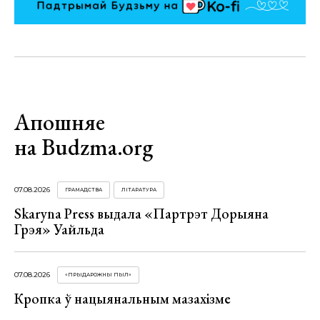
Апошняе
на Budzma.org
07.08.2026
ГРАМАДСТВА
ЛІТАРАТУРА
Skaryna Press выдала «Партрэт Дорыяна
Грэя» Уайльда
07.08.2026
«ПРЫДАРОЖНЫ ПЫЛ»
Кропка ў нацыянальным мазахізме