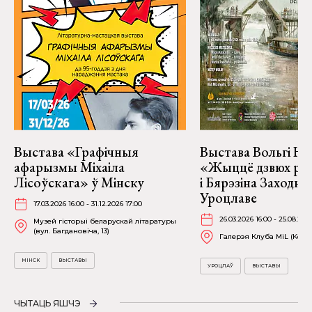
Выстава «Графічныя
Выстава Вольгі На
афарызмы Міхаіла
«Жыццё дзвюх рэк
Лісоўскага» ў Мінску
і Бярэзіна Заходня
Уроцлаве
17.03.2026 16:00 - 31.12.2026 17:00
26.03.2026 16:00 - 25.08.202
Музей гісторыі беларускай літаратуры
(вул. Багдановіча, 13)
Галерэя Клуба MiL (Kościu
МІНСК
ВЫСТАВЫ
УРОЦЛАЎ
ВЫСТАВЫ
ЧЫТАЦЬ ЯШЧЭ