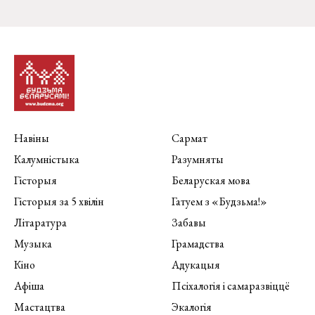
Навіны
Сармат
Калумністыка
Разумняты
Гісторыя
Беларуская мова
Гісторыя за 5 хвілін
Гатуем з «Будзьма!»
Літаратура
Забавы
Музыка
Грамадства
Кіно
Адукацыя
Афіша
Псіхалогія і самаразвіццё
Мастацтва
Экалогія