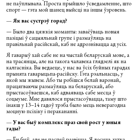
не паўплывала. Проста прыйшло ўсведамленне, што
спорт — гэта мой шанец выйсці на іншы ўзровень.
— Як вас сустрэў горад?
— Было два цяжкія моманты: заваёўваць новыя
пазіцыі ў сацыяльнай групе і размаўляць на
правільнай расійскай, каб не адрознівацца ад усіх.
Я гаварыў хай сабе не на чыстай беларускай мове, а
на трасянцы, але на такога чалавека глядзелі як на
калгасніка. Вы ведаеце, у нас ва ўсіх буйных гарадах
прынята гаварыцьпа-расійску. Гэта рэальнасць, у
якой мы жывем. Або ты робішся белай варонай,
працягваючы размаўляць на беларускай, або
прыстасоўваешся, каб адваяваць сабе месца ў
соцыуме. Мне давялося прыстасоўвацца, таму што
інакш у 13–14 гадоў трэба было мець неверагодна
моцную псіхіку і перакананні.
— У вас быў комплекс праз свой рост у юныя
гады?
— Ён быў, але не паспеў развіцца. Я досыць хутка