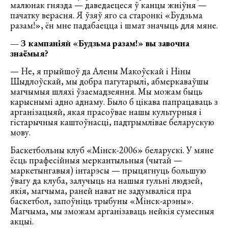
малюнак гнязда — даведаецеся ў канцы жніўня —
пачатку верасня. Я ўзяў яго са старонкі «Будзьма
разам!», ён мне падабаецца і шмат значыць для мяне.
— З кампаніяй «Будзьма разам!» вы завочна
знаёмыя?
— Не, я прыйшоў да Алены Макоўскай і Ніны
Шыдлоўскай, мы добра пагутарылі, абмеркаваўшы
магчымыя шляхі ўзаемадзеяння. Мы можам быць
карыснымі адно аднаму. Было б цікава папрацаваць з
арганізацыяй, якая прасоўвае нашы культурныя і
гістарычныя каштоўнасці, падтрымлівае беларускую
мову.
Баскетбольны клуб «Мінск-2006» беларускі. У мяне
ёсць прафесійныя меркантыльныя (чытай —
маркетынгавыя) інтарэсы — прыцягнуць большую
ўвагу да клуба, залучыць на нашыя гульні людзей,
якія, магчыма, раней нават не задумваліся пра
баскетбол, запоўніць трыбуны «Мінск-арэны».
Магчыма, мы зможам арганізаваць нейкія сумесныя
акцыі.