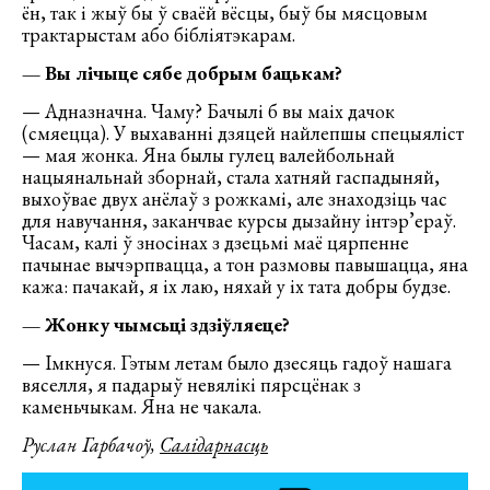
ён, так і жыў бы ў сваёй вёсцы, быў бы мясцовым
трактарыстам або бібліятэкарам.
— Вы лічыце сябе добрым бацькам?
— Адназначна. Чаму? Бачылі б вы маіх дачок
(смяецца). У выхаванні дзяцей найлепшы спецыяліст
— мая жонка. Яна былы гулец валейбольнай
нацыянальнай зборнай, стала хатняй гаспадыняй,
выхоўвае двух анёлаў з рожкамі, але знаходзіць час
для навучання, заканчвае курсы дызайну інтэр’ераў.
Часам, калі ў зносінах з дзецьмі маё цярпенне
пачынае вычэрпвацца, а тон размовы павышацца, яна
кажа: пачакай, я іх лаю, няхай у іх тата добры будзе.
— Жонку чымсьці здзіўляеце?
— Імкнуся. Гэтым летам было дзесяць гадоў нашага
вяселля, я падарыў невялікі пярсцёнак з
каменьчыкам. Яна не чакала.
Руслан Гарбачоў,
Салідарнасць