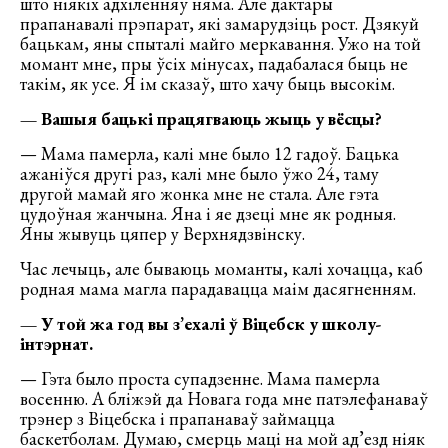
што ніякіх адхіленняў няма. Але дактары
прапанавалі прэпарат, які замарудзіць рост. Дзякуй
бацькам, яны спыталі майго меркавання. Ужо на той
момант мне, пры ўсіх мінусах, падабалася быць не
такім, як усе. Я ім сказаў, што хачу быць высокім.
— Вашыя бацькі працягваюць жыць у вёсцы?
— Мама памерла, калі мне было 12 гадоў. Бацька
ажаніўся другі раз, калі мне было ўжо 24, таму
другой мамай яго жонка мне не стала. Але гэта
цудоўная жанчына. Яна і яе дзеці мне як родныя.
Яны жывуць цяпер у Верхнядзвінску.
Час лечыць, але бываюць моманты, калі хочацца, каб
родная мама магла парадавацца маім дасягненням.
— У той жа год вы з’ехалі ў Віцебск у школу-
інтэрнат.
— Гэта было проста супадзенне. Мама памерла
восенню. А бліжэй да Новага года мне патэлефанаваў
трэнер з Віцебска і прапанаваў займацца
баскетболам. Думаю, смерць маці на мой ад’езд ніяк