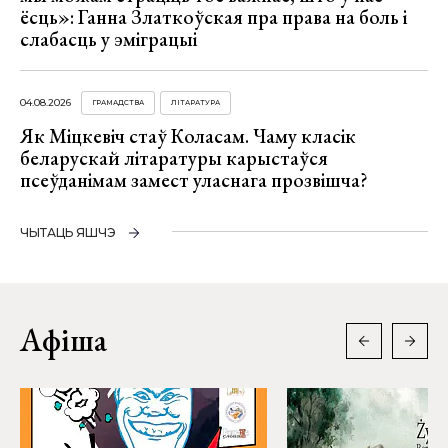
ёсць»: Ганна Златкоўская пра права на боль і
слабасць у эміграцыі
04.08.2026
ГРАМАДСТВА
ЛІТАРАТУРА
Як Міцкевіч стаў Коласам. Чаму класік
беларускай літаратуры карыстаўся
псеўданімам замест уласнага прозвішча?
ЧЫТАЦЬ ЯШЧЭ
Афіша