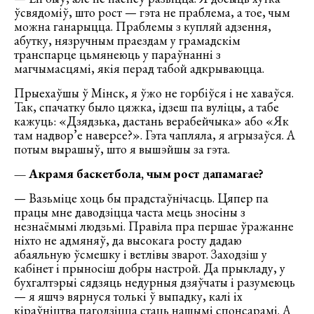
ўсвядоміў, што рост — гэта не праблема, а тое, чым
можна ганарыцца. Праблемы з купляй адзення,
абутку, нязручным праездам у грамадскім
транспарце цьмянеюць у параўнанні з
магчымасцямі, якія перад табой адкрываюцца.
Прыехаўшы ў Мінск, я ўжо не горбіўся і не хаваўся.
Так, спачатку было цяжка, ідзеш па вуліцы, а табе
кажуць: «Дзядзька, дастань верабейчыка» або «Як
там надвор’е наверсе?». Гэта чапляла, я агрызаўся. А
потым вырашыў, што я вышэйшы за гэта.
— Акрамя баскетбола, чым рост дапамагае?
— Вазьміце хоць бы прадстаўнічасць. Цяпер па
працы мне даводзіцца часта мець зносіны з
незнаёмымі людзьмі. Правіла пра першае ўражанне
ніхто не адмяняў, да высокага росту дадаю
абаяльную ўсмешку і ветлівы зварот. Заходзіш у
кабінет і прыносіш добры настрой. Да прыкладу, у
бухгалтэрыі сядзяць недурныя дзяўчаты і разумеюць
— я яшчэ вярнуся толькі ў выпадку, калі іх
кіраўніцтва пагодзіцца стаць нашымі спонсарамі. А