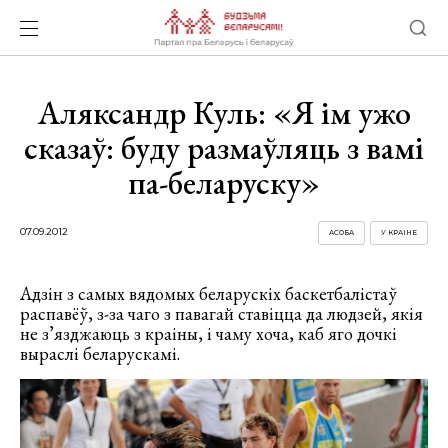
Аляксандр Куль: «Я ім ужо
сказаў: буду размаўляць з вамі
па-беларуску»
07.09.2012
АСОБА
У КРАІНЕ
Адзін з самых вядомых беларускіх баскетбалістаў
распавёў, з-за чаго з павагай ставіцца да людзей, якія
не з’язджаюць з краіны, і чаму хоча, каб яго дочкі
выраслі беларускамі.