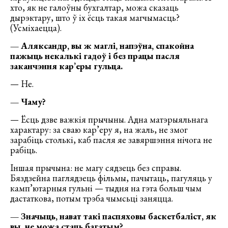
хто, як не галоўны бухгалтар, можа сказаць
дырэктару, што ў іх ёсць такая магчымасць?
(Усміхаецца).
— Аляксандр, вы ж маглі, напэўна, спакойна
пажыць некалькі гадоў і без працы пасля
заканчэння кар’еры гульца.
— Не.
— Чаму?
— Ёсць дзве важкія прычыны. Адна матэрыяльнага
характару: за сваю кар’еру я, на жаль, не змог
зарабіць столькі, каб пасля яе завяршэння нічога не
рабіць.
Іншая прычына: не магу сядзець без справы.
Бяздзейна паглядзець фільмы, пачытаць, пагуляць у
камп’ютарныя гульні — тыдня на гэта больш чым
дастаткова, потым трэба чымсьці заняцца.
— Значыць, нават такі паспяховы баскетбаліст, як
вы, не можа стаць багатым?