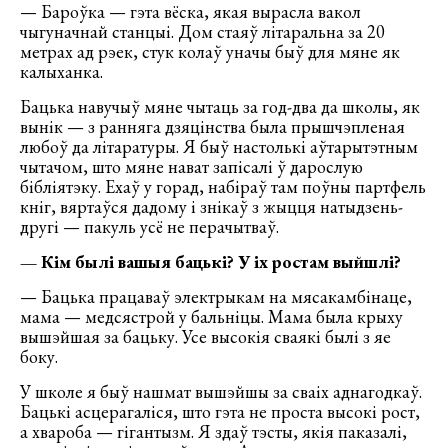
— Бароўка — гэта вёска, якая вырасла вакол
чыгуначнай станцыі. Дом стаяў літаральна за 20
метрах ад рэек, стук колаў уначы быў для мяне як
калыханка.
Бацька навучыў мяне чытаць за год-два да школы, як
вынік — з ранняга дзяцінства была прышчэпленая
любоў да літаратуры. Я быў настолькі аўтарытэтным
чытачом, што мяне нават запісалі ў дарослую
бібліятэку. Ехаў у горад, набіраў там поўны партфель
кніг, вяртаўся дадому і знікаў з жыцця натыдзень-
другі — пакуль усё не перачытваў.
— Кім былі вашыя бацькі? У іх ростам выйшлі?
— Бацька працаваў электрыкам на мясакамбінаце,
мама — медсястрой у бальніцы. Мама была крыху
вышэйшая за бацьку. Усе высокія сваякі былі з яе
боку.
У школе я быў нашмат вышэйшы за сваіх аднагодкаў.
Бацькі асцерагаліся, што гэта не проста высокі рост,
а хвароба — гігантызм. Я здаў тэсты, якія паказалі,