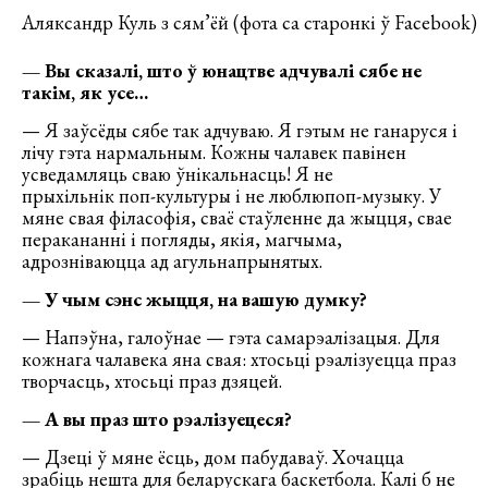
Аляксандр Куль з сям’ёй (фота са старонкі ў Facebook)
— Вы сказалі, што ў юнацтве адчувалі сябе не
такім, як усе…
— Я заўсёды сябе так адчуваю. Я гэтым не ганаруся і
лічу гэта нармальным. Кожны чалавек павінен
усведамляць сваю ўнікальнасць! Я не
прыхільнік поп-культуры і не люблюпоп-музыку. У
мяне свая філасофія, сваё стаўленне да жыцця, свае
перакананні і погляды, якія, магчыма,
адрозніваюцца ад агульнапрынятых.
— У чым сэнс жыцця, на вашую думку?
— Напэўна, галоўнае — гэта самарэалізацыя. Для
кожнага чалавека яна свая: хтосьці рэалізуецца праз
творчасць, хтосьці праз дзяцей.
— А вы праз што рэалізуецеся?
— Дзеці ў мяне ёсць, дом пабудаваў. Хочацца
зрабіць нешта для беларускага баскетбола. Калі б не