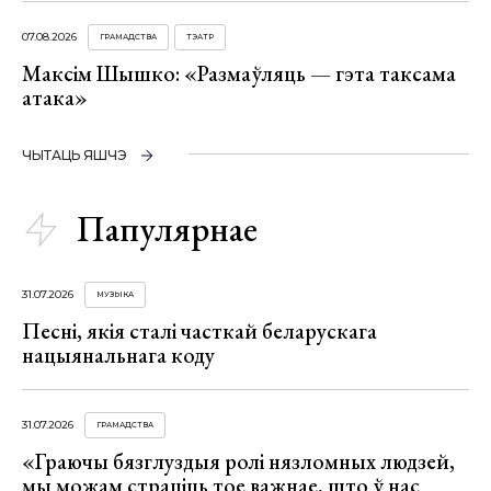
07.08.2026
ГРАМАДСТВА
ТЭАТР
Максім Шышко: «Размаўляць — гэта таксама
атака»
ЧЫТАЦЬ ЯШЧЭ
Папулярнае
31.07.2026
МУЗЫКА
Песні, якія сталі часткай беларускага
нацыянальнага коду
31.07.2026
ГРАМАДСТВА
«Граючы бязглуздыя ролі нязломных людзей,
мы можам страціць тое важнае, што ў нас