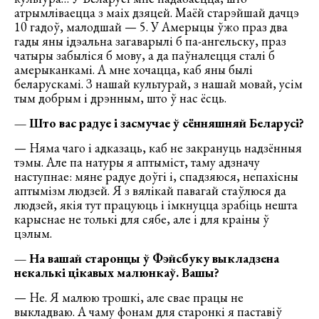
атрымліваецца з маіх дзяцей. Маёй старэйшай дачцэ
10 гадоў, малодшай — 5. У Амерыцы ўжо праз два
гады яны ідэальна загаварылі б па-ангельску, праз
чатыры забыліся б мову, а да паўналецця сталі б
амерыканкамі. А мне хочацца, каб яны былі
беларускамі. З нашай культурай, з нашай мовай, усім
тым добрым і дрэнным, што ў нас ёсць.
— Што вас радуе і засмучае ў сённяшняй Беларусі?
— Няма чаго і адказаць, каб не закрануць надзённыя
тэмы. Але па натуры я аптыміст, таму адзначу
наступнае: мяне радуе доўгі і, спадзяюся, непахісны
аптымізм людзей. Я з вялікай павагай стаўлюся да
людзей, якія тут працуюць і імкнуцца зрабіць нешта
карыснае не толькі для сябе, але і для краіны ў
цэлым.
— На вашай старонцы ў Фэйсбуку выкладзена
некалькі цікавых малюнкаў. Вашы?
— Не. Я малюю трошкі, але свае працы не
выкладваю. А чаму фонам для старонкі я паставіў