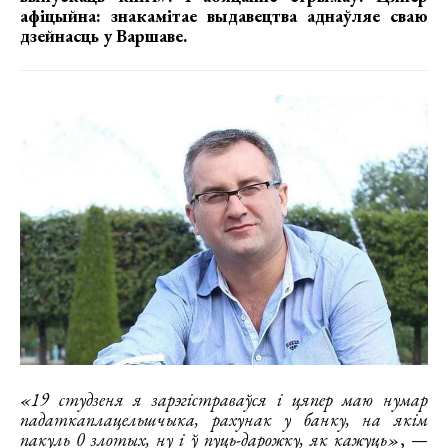
афіцыйна: знакамітае выдавецтва аднаўляе сваю
дзейнасць у Варшаве.
«19 студзеня я зарэгістраваўся і цяпер маю нумар
падаткаплацельшчыка, рахунак у банку, на якім
пакуль 0 злотых, ну і ў пуць-дарожку, як кажуць»
, —