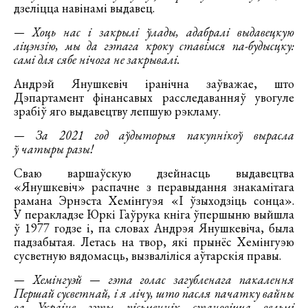
дзеліцца навінамі выдавец.
— Хоць нас і закрылі ўлады, адабралі выдавецкую
ліцэнзію, мы да гэтага кроку ставімся па-будысцку:
самі для сябе нічога не закрывалі.
Андрэй Янушкевіч іранічна заўважае, што
Дэпартамент фінансавых расследаванняў увогуле
зрабіў яго выдавецтву лепшую рэкламу.
— За 2021 год аўдыторыя пакупнікоў вырасла
ў чатыры разы!
Сваю варшаўскую дзейнасць выдавецтва
«Янушкевіч» распачне з перавыдання знакамітага
рамана Эрнэста Хемінгуэя «І ўзыходзіць сонца».
У перакладзе Юркі Гаўрука кніга ўпершыню выйшла
ў 1977 годзе і, па словах Андрэя Янушкевіча, была
падзабытая. Летась на твор, які прынёс Хемінгуэю
сусветную вядомасць, вызваліліся аўтарскія правы.
— Хемінгуэй — гэта голас загубленага пакалення
Першай сусветнай, і я лічу, што пасля пачатку вайны
ва Украіне гэты пісьменнік становіцца вельмі