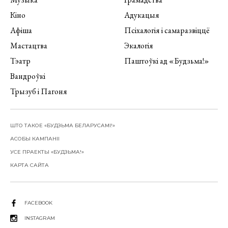
Кіно
Адукацыя
Афіша
Псіхалогія і самаразвіццё
Мастацтва
Экалогія
Тэатр
Паштоўкі ад «Будзьма!»
Вандроўкі
Трызуб і Пагоня
ШТО ТАКОЕ «БУДЗЬМА БЕЛАРУСАМІ!»
АСОБЫ КАМПАНІІ
УСЕ ПРАЕКТЫ «БУДЗЬМА!»
КАРТА САЙТА
FACEBOOK
INSTAGRAM