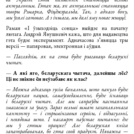
актуальным. Гэтак жа, як актуальнымі становяцца
творы Рэмарка, Фіцджэральда. Так, з аднаго боку,
мы ўзялі гатовае. А з іншага, мы далі яму новае жыццё.
Раман «І ўзыходзіць сонца» выйдзе на пачатку
лютага. Андрэй Янушкевіч кажа, што для выдавецтва
гэта будзе эксперымент. Адначасова з’явяцца тры
версіі — папяровая, электронная і аўдыя.
— Паглядзім, як на гэта будзе рэагаваць беларускі
чытач.
— А які яго, беларускага чытача, далейшы лёс?
Ці не знікне ён неўзабаве як клас?
— Можна адказаць зусім банальна, што пакуль будзе
беларуская нацыя, самаўсведамленне, будзе існаваць
і беларускі чытач. Але мы сапраўды пастаянна
змагаемся за ўвагу. Зараз вельмі шмат захапляльнага
кантэнту — і стрымінгавыя сервісы, і відэагульні,
і невядома што. І насамрэч паўстае пытанне: дзе
мы ў гэтым працэсе? Але беларуская кніга
запатрабаваная, бо гэта свой прадукт. Няважна —