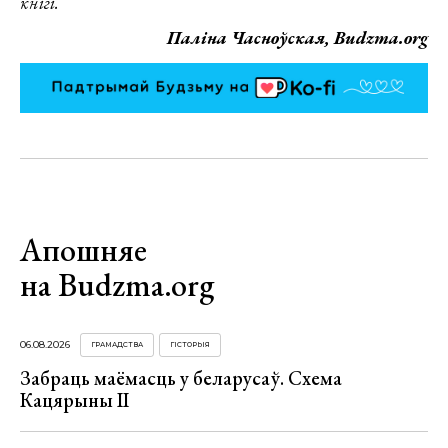
кнігі.
Паліна Часноўская, Budzma.org
Апошняе
на Budzma.org
06.08.2026
ГРАМАДСТВА
ГІСТОРЫЯ
Забраць маёмасць у беларусаў. Схема
Кацярыны ІІ