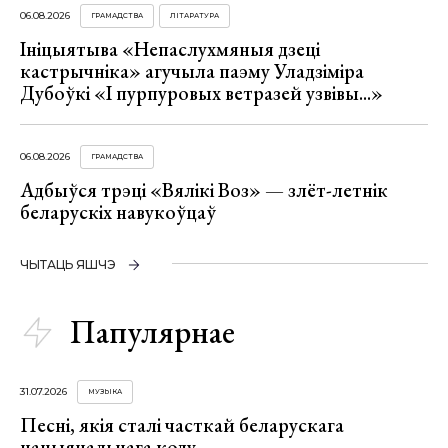
06.08.2026
ГРАМАДСТВА
ЛІТАРАТУРА
Ініцыятыва «Непаслухмяныя дзеці
кастрычніка» агучыла паэму Уладзіміра
Дубоўкі «І пурпуровых ветразей узвівы...»
06.08.2026
ГРАМАДСТВА
Адбыўся трэці «Вялікі Воз» — злёт-летнік
беларускіх навукоўцаў
ЧЫТАЦЬ ЯШЧЭ
Папулярнае
31.07.2026
МУЗЫКА
Песні, якія сталі часткай беларускага
нацыянальнага коду