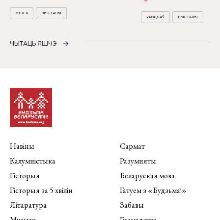
МІНСК
ВЫСТАВЫ
УРОЦЛАЎ
ВЫСТАВЫ
ЧЫТАЦЬ ЯШЧЭ
Навіны
Сармат
Калумністыка
Разумняты
Гісторыя
Беларуская мова
Гісторыя за 5 хвілін
Гатуем з «Будзьма!»
Літаратура
Забавы
Музыка
Грамадства