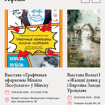
Выстава «Графічныя
Выстава Вольгі На
афарызмы Міхаіла
«Жыццё дзвюх рэк
Лісоўскага» ў Мінску
і Бярэзіна Заходня
Уроцлаве
17.03.2026 16:00 - 31.12.2026 17:00
26.03.2026 16:00 - 25.08.202
Музей гісторыі беларускай літаратуры
(вул. Багдановіча, 13)
Галерэя Клуба MiL (Kościu