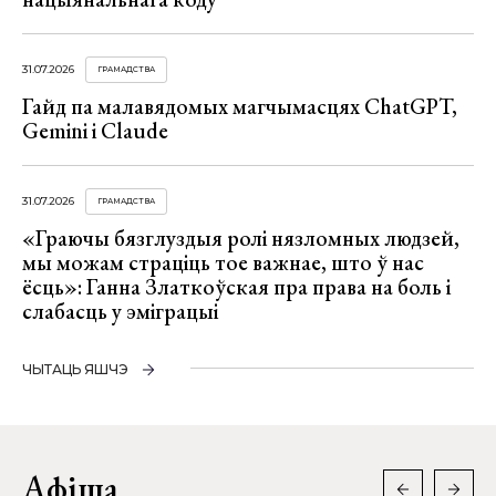
31.07.2026
ГРАМАДСТВА
Гайд па малавядомых магчымасцях ChatGPT,
Gemini і Claude
31.07.2026
ГРАМАДСТВА
«Граючы бязглуздыя ролі нязломных людзей,
мы можам страціць тое важнае, што ў нас
ёсць»: Ганна Златкоўская пра права на боль і
слабасць у эміграцыі
ЧЫТАЦЬ ЯШЧЭ
Афіша