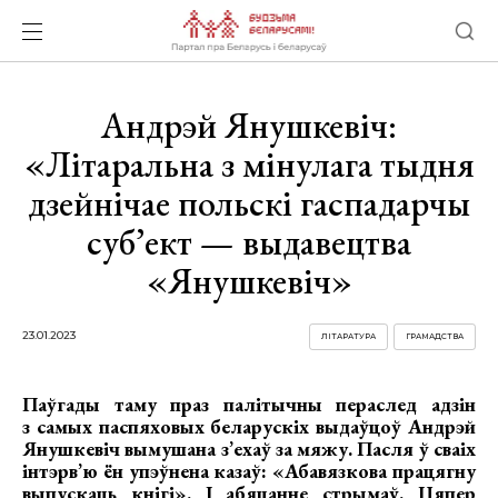
Андрэй Янушкевіч:
«Літаральна з мінулага тыдня
дзейнічае польскі гаспадарчы
суб’ект — выдавецтва
«Янушкевіч»
23.01.2023
ЛІТАРАТУРА
ГРАМАДСТВА
Паўгады таму праз палітычны пераслед адзін
з самых паспяховых беларускіх выдаўцоў Андрэй
Янушкевіч вымушана з’ехаў за мяжу. Пасля ў сваіх
інтэрв’ю ён упэўнена казаў: «Абавязкова працягну
выпускаць кнігі». І абяцанне стрымаў. Цяпер