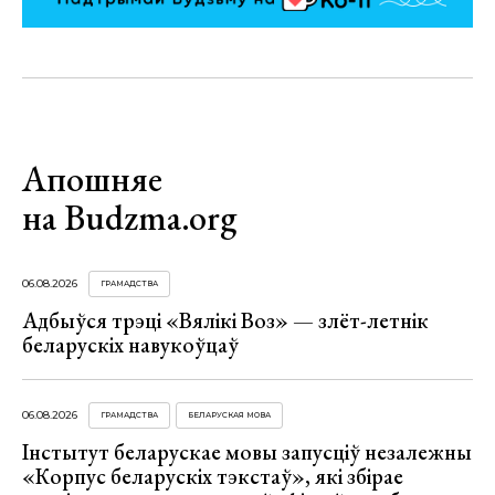
Апошняе
на Budzma.org
06.08.2026
ГРАМАДСТВА
Адбыўся трэці «Вялікі Воз» — злёт-летнік
беларускіх навукоўцаў
06.08.2026
ГРАМАДСТВА
БЕЛАРУСКАЯ МОВА
Інстытут беларускае мовы запусціў незалежны
«Корпус беларускіх тэкстаў», які збірае