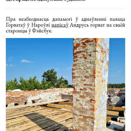
Пра неабходнасць дапамогі ў аднаўленні палаца
Горватаў ў Нароўлі
напісаў
Андрусь горват на сваёй
старонцы ў Фэйсбук.