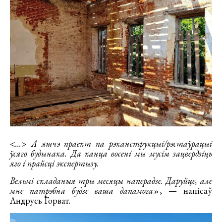
<...> А яшчэ праект па рэканструкцыі/рэстаўрацыі
ўсяго будынака. Да канца восені мы мусім зацвердзіць
яго і прайсці экспертызу.
Вельмі складаныя тры месяцы наперадзе. Даруйце, але
мне патрэбна будзе ваша дапамога»
, — напісаў
Андрусь Горват.