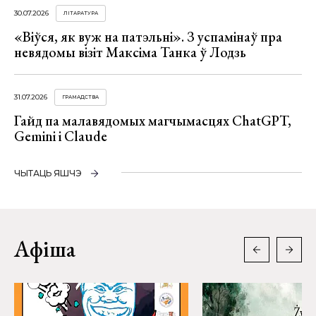
30.07.2026
ЛІТАРАТУРА
«Віўся, як вуж на патэльні». З успамінаў пра
невядомы візіт Максіма Танка ў Лодзь
31.07.2026
ГРАМАДСТВА
Гайд па малавядомых магчымасцях ChatGPT,
Gemini і Claude
ЧЫТАЦЬ ЯШЧЭ
Афіша