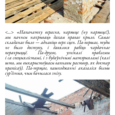
<...> «Напачатку верасня, нарэшце (ну нарэшце!),
мы пачнем накрываць дахам правае крыло. Самае
складанае было — аднавіць верх сцен. Па-першае, туды
не было доступу, і давялося рабіць чардачнае
перакрыццё. Па-другое, узнікалі праблемы
і са спецыялістамі, і з будаўнічымі матэрыяламі (калі
што, мы выкарыстоўваем вапнавы раствор, як доктар
прапісаў). Па-трэцяе, пашкоджанні аказаліся больш
сур’ёзныя, чым бачылася знізу.