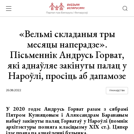
«Вельмі складаныя тры
месяцы наперадзе».
Пісьменнік Андрусь Горват,
які аднаўляе закінуты палац у
Нароўлі, просіць аб дапамозе
26.08.2022
ГРАМАДСТВА
У 2020 годзе Андрусь Горват разам з сябрамі
Пятром Кузняцовым і Аляксандрам Баранавым
набыў закінуты палац Горватаў у Нароўлі (помнік
архітэктуры позняга класіцызму XIX ст.). Цяпер
ідзе праца па аднаўленні будынка.