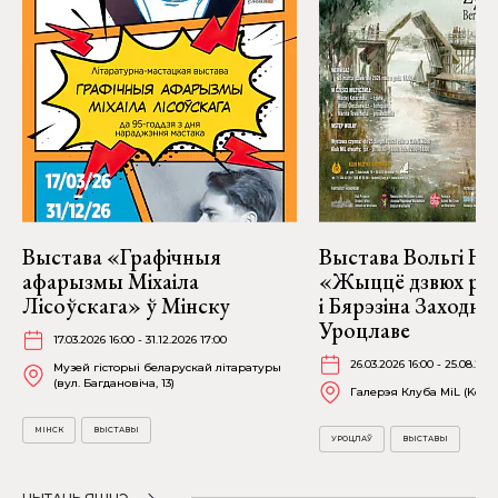
Выстава «Графічныя
Выстава Вольгі На
афарызмы Міхаіла
«Жыццё дзвюх рэк
Лісоўскага» ў Мінску
і Бярэзіна Заходня
Уроцлаве
17.03.2026 16:00 - 31.12.2026 17:00
26.03.2026 16:00 - 25.08.202
Музей гісторыі беларускай літаратуры
(вул. Багдановіча, 13)
Галерэя Клуба MiL (Kościu
МІНСК
ВЫСТАВЫ
УРОЦЛАЎ
ВЫСТАВЫ