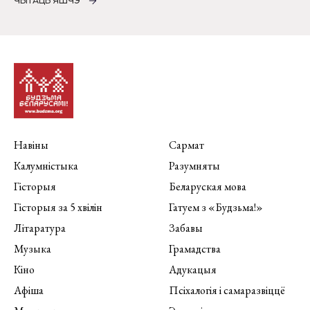
ЧЫТАЦЬ ЯШЧЭ
Навіны
Сармат
Калумністыка
Разумняты
Гісторыя
Беларуская мова
Гісторыя за 5 хвілін
Гатуем з «Будзьма!»
Літаратура
Забавы
Музыка
Грамадства
Кіно
Адукацыя
Афіша
Псіхалогія і самаразвіццё