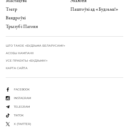
Мастацтва
Экалогія
Тэатр
Паштоўкі ад «Будзьма!»
Вандроўкі
Трызуб і Пагоня
ШТО ТАКОЕ «БУДЗЬМА БЕЛАРУСАМІ!»
АСОБЫ КАМПАНІІ
УСЕ ПРАЕКТЫ «БУДЗЬМА!»
КАРТА САЙТА
FACEBOOK
INSTAGRAM
TELEGRAM
TIKTOK
X (TWITTER)