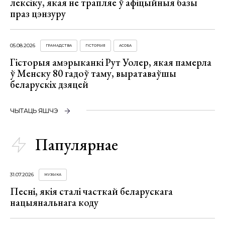
лексіку, якая не трапляе ў афіцыйныя базы
праз цэнзуру
05.08.2026
ГРАМАДСТВА
ГІСТОРЫЯ
АСОБА
Гісторыя амэрыканкі Рут Уолер, якая памерла
ў Менску 80 гадоў таму, выратаваўшы
беларускіх дзяцей
ЧЫТАЦЬ ЯШЧЭ
Папулярнае
31.07.2026
МУЗЫКА
Песні, якія сталі часткай беларускага
нацыянальнага коду