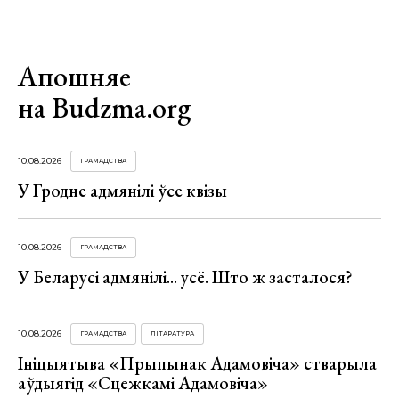
Апошняе
на Budzma.org
10.08.2026
ГРАМАДСТВА
У Гродне адмянілі ўсе квізы
10.08.2026
ГРАМАДСТВА
У Беларусі адмянілі... усё. Што ж засталося?
10.08.2026
ГРАМАДСТВА
ЛІТАРАТУРА
Ініцыятыва «Прыпынак Адамовіча» стварыла
аўдыягід «Сцежкамі Адамовіча»