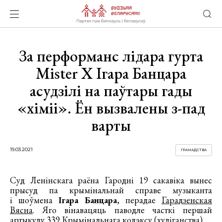
За перформанс лідара гурта
Mister X Ігара Банцара
асудзілі на паўтары гады
«хіміі». Ён вызвалены з-пад
варты
19.03.2021
ГРАМАДСТВА
Суд Ленінскага раёна Гародні 19 сакавіка вынес
прысуд па крымінальнай справе музыканта
і шоўмена
Ігара Банцара
, перадае
Гарадзенская
Вясна
. Яго вінавацяць паводле часткі першай
артыкулу 339 Крымінальнага кодэксу (хуліганства).