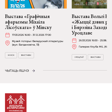
Выстава «Графічныя
Выстава Вольгі На
афарызмы Міхаіла
«Жыццё дзвюх рэк
Лісоўскага» ў Мінску
і Бярэзіна Заходня
Уроцлаве
17.03.2026 16:00 - 31.12.2026 17:00
26.03.2026 16:00 - 25.08.202
Музей гісторыі беларускай літаратуры
(вул. Багдановіча, 13)
Галерэя Клуба MiL (Kościu
МІНСК
ВЫСТАВЫ
УРОЦЛАЎ
ВЫСТАВЫ
ЧЫТАЦЬ ЯШЧЭ