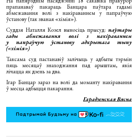
На папярэднім пасяджэнні 18 сакавіка пракурор
прапанаваў пакараць Банцара паўтара гадамі
абмежавання волі з накіраваннем у папраўчую
ўстанову (так званая «хімія»).
Суддзя Наталля Козел выносіць прысуд:
паўтары
гады абмежавання волі з накіраваннем
у папраўчую ўстанову адкрытага тыпу
(«хімія»)
Таксама суд пастанавіў залічыць у адбыты тэрмін
пяць месяцаў знаходжання пад арыштам, якія
лічацца як дзень за два.
Ігар Банцар зараз на волі да моманту накіравання
ў месца адбыцця пакарання.
Гарадзенская Вясна