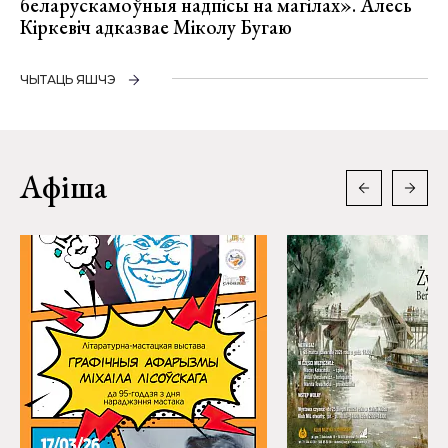
беларускамоўныя надпісы на магілах». Алесь
Кіркевіч адказвае Міколу Бугаю
ЧЫТАЦЬ ЯШЧЭ
Афіша