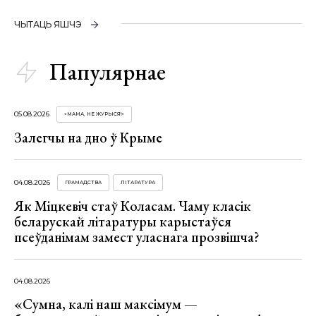
ЧЫТАЦЬ ЯШЧЭ
Папулярнае
05.08.2026
«МАМА, НЕ ЖУРЫСЯ!»
Залегчы на дно ў Крыме
04.08.2026
ГРАМАДСТВА
ЛІТАРАТУРА
Як Міцкевіч стаў Коласам. Чаму класік
беларускай літаратуры карыстаўся
псеўданімам замест уласнага прозвішча?
04.08.2026
«Сумна, калі наш максімум —