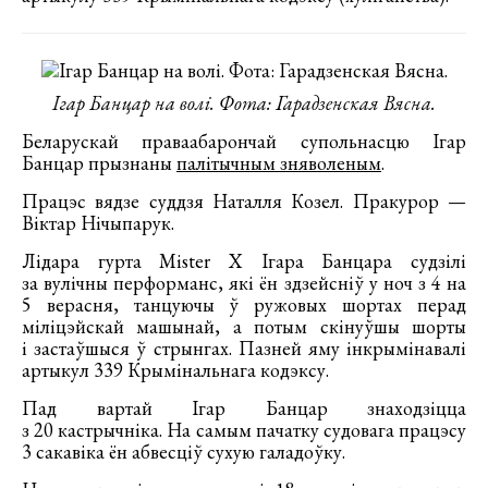
Ігар Банцар на волі. Фота: Гарадзенская Вясна.
Беларускай праваабарончай супольнасцю Ігар
Банцар прызнаны
палітычным зняволеным
.
Працэс вядзе суддзя Наталля Козел. Пракурор —
Віктар Нічыпарук.
Лідара гурта Mister X Ігара Банцара судзілі
за вулічны перформанс, які ён здзейсніў у ноч з 4 на
5 верасня, танцуючы ў ружовых шортах перад
міліцэйскай машынай, а потым скінуўшы шорты
і застаўшыся ў стрынгах. Пазней яму інкрымінавалі
артыкул 339 Крымінальнага кодэксу.
Пад вартай Ігар Банцар знаходзіцца
з 20 кастрычніка. На самым пачатку судовага працэсу
3 сакавіка ён абвесціў сухую галадоўку.