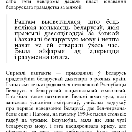
сябе гэты невядомы дасюль пласт існавання
беларускага грамадства за мяжой.
Раптам высветлілася, што ёсць
вялікая колькасць беларусаў, якія
пражылі дзесяцігоддзі за мяжой
і захавалі беларускую мову і нешта
нават на ёй стваралі ўвесь час.
Была эйфарыя ад адкрыцця
і разумення гэтага.
Спрыялі кантакты — прыязджалі ў Беларусь
прадстаўнікі беларускай дыяспары з розных краін.
І яны самі вельмі радаваліся незалежнай Рэспубліцы
Беларусь з беларускай нацыянальнай сімволікай.
Гэта было такое натхненне! Вельмі шмат чула, калі
запісвала ўспаміны эмігрантаў, узнёслых водгукаў
пра першае наведванне Беларусі, дзе бел-чырвона-
белы сцяг і Пагоня, на пачатку 1990-х пасля столькіх
гадоў на чужыне. Безумоўна, мала дзе яны чулі
беларускую мову, і гэта насцярожвала крыху, але
цікавасць да таго, што адбывалася, была вельмі