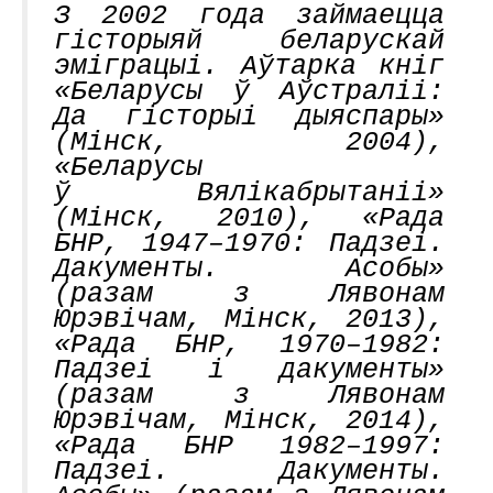
З 2002 года займаецца
гісторыяй беларускай
эміграцыі. Аўтарка кніг
«Беларусы ў Аўстраліі:
Да гісторыі дыяспары»
(Мінск, 2004),
«Беларусы
ў Вялікабрытаніі»
(Мінск, 2010), «Рада
БНР, 1947–1970: Падзеі.
Дакументы. Асобы»
(разам з Лявонам
Юрэвічам, Мінск, 2013),
«Рада БНР, 1970–1982:
Падзеі і дакументы»
(разам з Лявонам
Юрэвічам, Мінск, 2014),
«Рада БНР 1982–1997:
Падзеі. Дакументы.