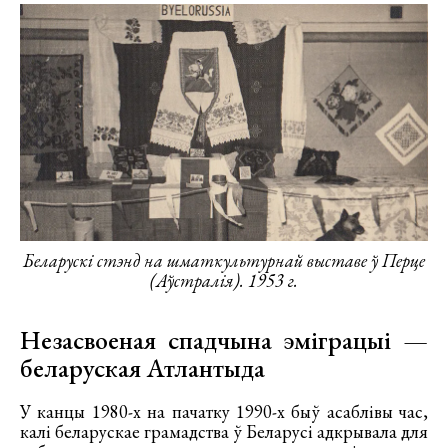
Беларускі стэнд на шматкультурнай выставе ў Перце
(Аўстралія). 1953 г.
Незасвоеная спадчына эміграцыі —
беларуская Атлантыда
У канцы 1980-х на пачатку 1990-х быў асаблівы час,
калі беларускае грамадства ў Беларусі адкрывала для