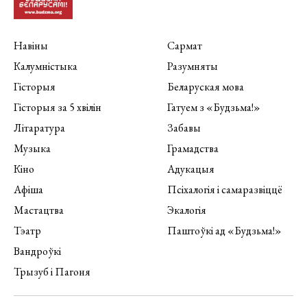
Навіны
Сармат
Калумністыка
Разумняты
Гісторыя
Беларуская мова
Гісторыя за 5 хвілін
Гатуем з «Будзьма!»
Літаратура
Забавы
Музыка
Грамадства
Кіно
Адукацыя
Афіша
Псіхалогія і самаразвіццё
Мастацтва
Экалогія
Тэатр
Паштоўкі ад «Будзьма!»
Вандроўкі
Трызуб і Пагоня