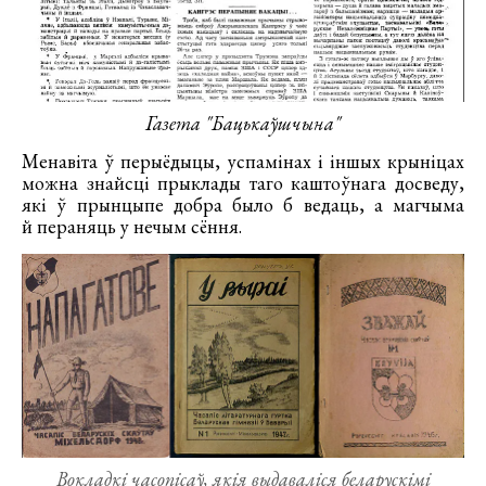
Газета "Бацькаўшчына"
Менавіта ў перыёдыцы, успамінах і іншых крыніцах
можна знайсці прыклады таго каштоўнага досведу,
які ў прынцыпе добра было б ведаць, а магчыма
й пераняць у нечым сёння.
Вокладкі часопісаў, якія выдаваліся беларускімі