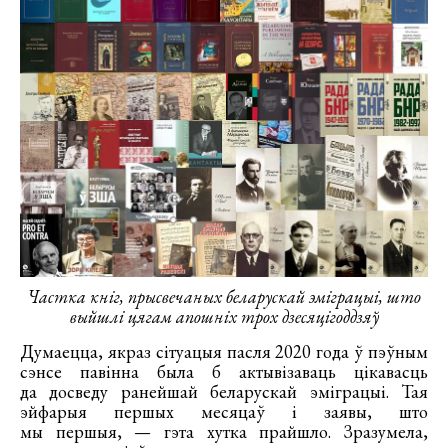
Частка кніг, прысвечаных беларускай эміграцыі, што
выйшлі цягам апошніх трох дзесяцігоддзяў
Думаецца, якраз сітуацыя пасля 2020 года ў пэўным
сэнсе павінна была б актывізаваць цікавасць
да досведу ранейшай беларускай эміграцыі. Тая
эйфарыя першых месяцаў і заявы, што
мы першыя, — гэта хутка прайшло. Зразумела,