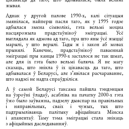
жывая.
Аднак у другой палове 1990-х, калі сітуацыя
змянілася, найперш пасля таго, як у 1995 годзе
адбылася змена сімволікі, гэта вельмі моцна
насцярожыла прадстаўнікоў эміграцыі. Усё
выглядала як адмова ад таго, пра што яны ўсё жыццё
марылі, у што верылі. Тады ж і закон аб мовах
прынялі. Канечне, прадстаўнікоў паваеннай
эміграцыі пры канцы 1990-х засталося не так шмат,
але для іх гэта было вельмі балюча. Я не магу
сказаць, што знікла ў іх цікавасць да таго, што
адбывалася ў Беларусі, але з’явілася расчараванне,
што надзеі не надта спраўдзіліся.
А ў самой Беларусі таксама пайшла тэндэнцыя
на ўзроўні ўладаў, асабліва на пачатку 2000-х гэта
ўжо было заўважна, падзелу дыяспар на правільных
і няправільных, сваіх і чужых, тых што
падтрымліваюць палітыку афіцыйнага Мінска
і апанентаў. Таму тэма эміграцыі стала знікаць
з афіцыйных даследаванняў.