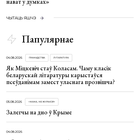
нават у думках»
ЧЫТАЦЬ ЯШЧЭ
Папулярнае
04.08.2026
ГРАМАДСТВА
ЛІТАРАТУРА
Як Міцкевіч стаў Коласам. Чаму класік
беларускай літаратуры карыстаўся
псеўданімам замест уласнага прозвішча?
05.08.2026
«МАМА, НЕ ЖУРЫСЯ!»
Залегчы на дно ў Крыме
04.08.2026