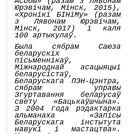
Асобы» (разам з Лявонам
Юрэвічам, Мінск, 2015),
«Хронікі БІНіМу» (разам
з Лявонам Юрэвічам,
Мінск, 2017) і каля
100 артыкулаў.
Была сябрам Саюза
беларускіх
пісьменнікаў,
Міжнароднай асацыяцыі
беларусістаў,
Беларускага ПЭН-Цэнтра,
сябрам управы
Згуртавання беларусаў
свету «Бацькаўшчына».
З 2004 года рэдактарка
альманаха «Запісы
Беларускага інстытута
навукі і мастацтва».