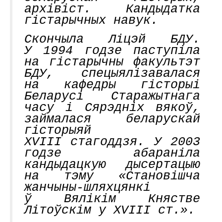
архівіст. Кандыдатка
гістарычных навук.
Скончыла Ліцэй БДУ.
У 1994 годзе паступіла
на гістарычны факультэт
БДУ, спецыялізавалася
на кафедры гісторыі
Беларусі Старажытнага
часу і Сярэдніх вякоў,
займалася беларускай
гісторыяй
XVIII стагоддзя. У 2003
годзе абараніла
кандыдацкую дысертацыю
на тэму «Становішча
жанчыны-шляхцянкі
ў Вялікім Княстве
Літоўскім у XVIII ст.».