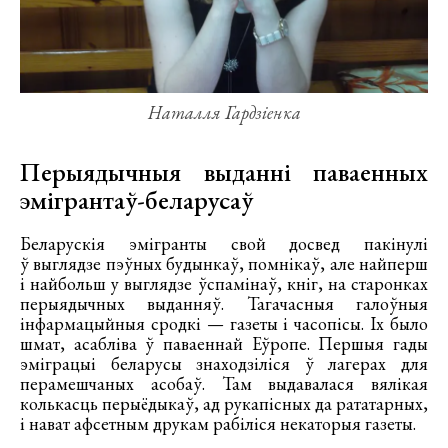
Наталля Гардзіенка
Перыядычныя выданні паваенных
эмігрантаў-беларусаў
Беларускія эмігранты свой досвед пакінулі
ў выглядзе пэўных будынкаў, помнікаў, але найперш
і найбольш у выглядзе ўспамінаў, кніг, на старонках
перыядычных выданняў. Тагачасныя галоўныя
інфармацыйныя сродкі — газеты і часопісы. Іх было
шмат, асабліва ў паваеннай Еўропе. Першыя гады
эміграцыі беларусы знаходзіліся ў лагерах для
перамешчаных асобаў. Там выдавалася вялікая
колькасць перыёдыкаў, ад рукапісных да рататарных,
і нават афсетным друкам рабіліся некаторыя газеты.