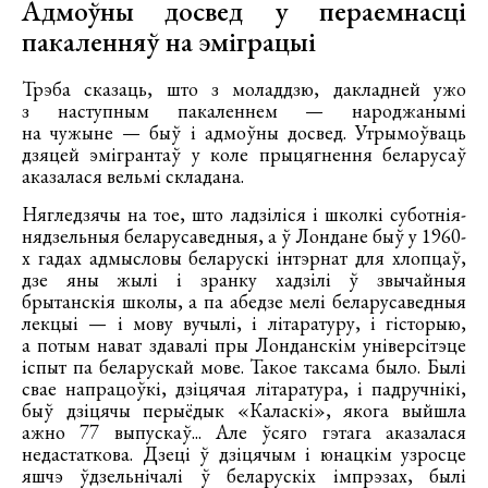
Адмоўны досвед у пераемнасці
пакаленняў на эміграцыі
Трэба сказаць, што з моладдзю, дакладней ужо
з наступным пакаленнем — народжанымі
на чужыне — быў і адмоўны досвед. Утрымоўваць
дзяцей эмігрантаў у коле прыцягнення беларусаў
аказалася вельмі складана.
Нягледзячы на тое, што ладзіліся і школкі суботнія-
нядзельныя беларусаведныя, а ў Лондане быў у 1960-
х гадах адмысловы беларускі інтэрнат для хлопцаў,
дзе яны жылі і зранку хадзілі ў звычайныя
брытанскія школы, а па абедзе мелі беларусаведныя
лекцыі — і мову вучылі, і літаратуру, і гісторыю,
а потым нават здавалі пры Лонданскім універсітэце
іспыт па беларускай мове. Такое таксама было. Былі
свае напрацоўкі, дзіцячая літаратура, і падручнікі,
быў дзіцячы перыёдык «Каласкі», якога выйшла
ажно 77 выпускаў... Але ўсяго гэтага аказалася
недастаткова. Дзеці ў дзіцячым і юнацкім узросце
яшчэ ўдзельнічалі ў беларускіх імпрэзах, былі