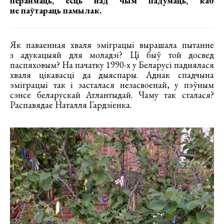
пераймаць, ёсць над чым падумаць, каб
не паўтараць памылак.
Як паваенная хваля эміграцыі вырашала пытанне
з адукацыяй для моладзі? Ці быў той досвед
паспяховым? На пачатку 1990-х у Беларусі паднялася
хваля цікавасці да дыяспары. Аднак спадчына
эміграцыі так і засталася незасвоенай, у пэўным
сэнсе беларускай Атлантыдай. Чаму так сталася?
Распавядае Наталля Гардзіенка.