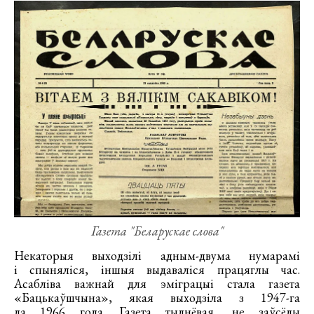
Газета "Беларускае слова"
Некаторыя выходзілі адным-двума нумарамі
і спыняліся, іншыя выдаваліся працяглы час.
Асабліва важнай для эміграцыі стала газета
«Бацькаўшчына», якая выходзіла з 1947-га
да 1966 года. Газета тыднёвая, не заўсёды