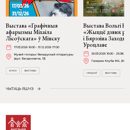
Выстава «Графічныя
Выстава Вольгі На
афарызмы Міхаіла
«Жыццё дзвюх рэк
Лісоўскага» ў Мінску
і Бярэзіна Заходня
Уроцлаве
17.03.2026 16:00 - 31.12.2026 17:00
26.03.2026 16:00 - 25.08.202
Музей гісторыі беларускай літаратуры
(вул. Багдановіча, 13)
Галерэя Клуба MiL (Kościu
МІНСК
ВЫСТАВЫ
УРОЦЛАЎ
ВЫСТАВЫ
ЧЫТАЦЬ ЯШЧЭ