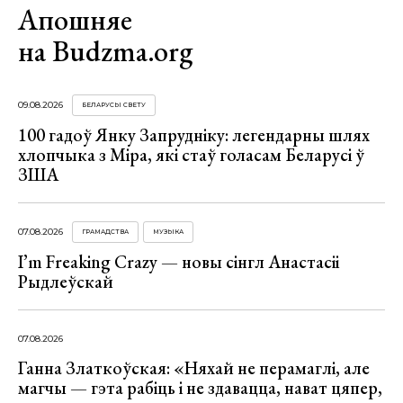
Апошняе
на Budzma.org
09.08.2026
БЕЛАРУСЫ СВЕТУ
100 гадоў Янку Запрудніку: легендарны шлях
хлопчыка з Міра, які стаў голасам Беларусі ў
ЗША
07.08.2026
ГРАМАДСТВА
МУЗЫКА
I’m Freaking Crazy — новы сінгл Анастасіі
Рыдлеўскай
07.08.2026
Ганна Златкоўская: «Няхай не перамаглі, але
магчы — гэта рабіць і не здавацца, нават цяпер,