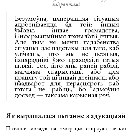
эмігрантамі
Безумоўна, цяперашняя сітуацыя
адрозніваецца ад той: іншыя
ўмовы, іншае грамадства,
і інфармацыйныя тэхналогіі іншыя.
Але тым не менш падабенства
сітуацыі дае падставы для таго, каб
улічваць, што мы не першыя,
папярэднікі ўжо праходзілі гэтыя
шляхі. Тое, што яны раней рабілі,
магчыма скарыстаць, або для
працягу той ці іншай дзейнасці або
наадварот для перасцярогі, каб
гэтага не рабіць, бо адмоўны
досвед — таксама карысная рэч.
Як вырашалася пытанне з адукацыяй
Пытанне моладзі на эміграцыі сапраўды вельмі