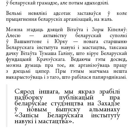
ў беларускай грамадзе, але потым адыходзілі.
Вельмі невялікі адсотак заставаўся ў коле
прыцягнення беларускіх арганізацый, на жаль.
Можна згадаць дзяцей Вітаўта і Зоры Кіпеляў:
Алесю — актывістку беларускай суполкі
ў Вашынгтоне і Юрку — новага старшыню
Беларускага інстытута навукі і мастацтва, таксама
дачку Вітаўта Тумаша Галіну, што кіруе Беларускай
фундацыяй Крачэўскага. Ведаючы гэты досвед,
можна думаць пра тое, як арганізоўваць працу
з дзецьмі цяпер. Пры гэтым магчыма нешта
выкарыстоўваць і з таго, што рабілася папярэднікамі.
Сярод іншага, мы якраз зрабілі
падборку публікацый пра
беларускае студэнцтва на Захадзе
ў новым выпуску альманаху
«Запісы Беларускага інстытуту
навукі і мастацтва».