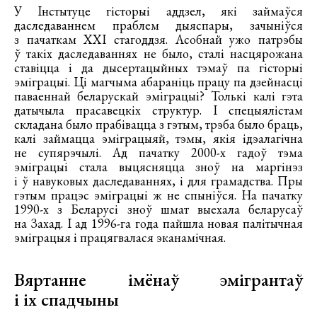
У Інстытуце гісторыі аддзел, які займаўся
даследаваннем праблем дыяспары, зачыніўся
з пачаткам ХХІ стагоддзя. Асобнай ужо патрэбы
ў такіх даследаваннях не было, сталі насцярожана
ставіцца і да дысертацыйных тэмаў па гісторыі
эміграцыі. Ці магчыма абараніць працу па дзейнасці
паваеннай беларускай эміграцыі? Толькі калі гэта
датычыла прасавецкіх структур. І спецыялістам
складана было прабівацца з гэтым, трэба было браць,
калі займацца эміграцыяй, тэмы, якія ідэалагічна
не супярэчылі. Ад пачатку 2000-х гадоў тэма
эміграцыі стала выцясняцца зноў на маргінэз
і ў навуковых даследаваннях, і для грамадства. Пры
гэтым працэс эміграцыі ж не спыніўся. На пачатку
1990-х з Беларусі зноў шмат выехала беларусаў
на Захад. І ад 1996-га года пайшла новая палітычная
эміграцыя і працягвалася эканамічная.
Вяртанне імёнаў эмігрантаў
і іх спадчыны