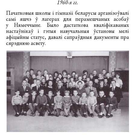
1960-я гг.
Пачатковыя школы і гімназіі беларусы арганізоўвалі
самі яшчэ ў лагерах для перамешчаных асобаў
у Нямеччыне. Было дастаткова кваліфікаваных
настаўнікаў і гэтыя навучальныя ўстановы мелі
афіцыйны статус, давалі сапраўдныя дакументы пра
сярэднюю асвету.