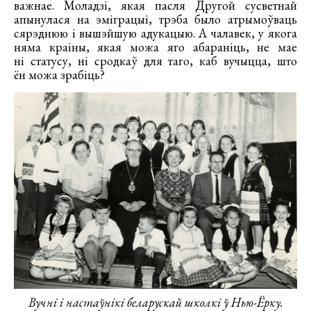
важнае. Моладзі, якая пасля Другой сусветнай
апынулася на эміграцыі, трэба было атрымоўваць
сярэднюю і вышэйшую адукацыю. А чалавек, у якога
няма краіны, якая можа яго абараніць, не мае
ні статусу, ні сродкаў для таго, каб вучыцца, што
ён можа зрабіць?
Вучні і настаўнікі беларускай школкі ў Нью-Ёрку.