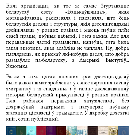
Былі арганізацыі, як тое ж самае Згуртаванне
беларусаў свету «Бацькаўшчына», якая
мэтанакіравана расказвала і паказвала, што ёсць
беларускія дзеячы і структуры, якія дзесяцігоддзямі
дзейнічаюць у розных краінах і маюць пэўны плён
сваёй працы, пэўныя набыткі, і гэта важна. Але для
пераважнай часткі грамадства, напэўна, гэта была
такая экзотыка, якая асабліва не чапляла. Ну, добра
паглядзець, як прыехаў які-небудзь дзеяч, што добра
размаўляе па-беларуску, з Амерыкі. Выступіў...
Экзотыка.
Разам з тым, цягам апошніх трох дзесяцігоддзяў
было даволі шмат зроблена і ў сэнсе вяртання імёнаў
эмігрантаў і іх спадчыны, і ў галіне даследаванняў
гісторыі беларускай прысутнасці ў розных краінах.
Гэта рабілася пераважна энтузіястамі, без
дзяржаўнай падтрымкі і насуперак пэўнаму
згасанню цікавасці ў грамадстве. У даробку дзясяткі
кніг, сотні публікацый.