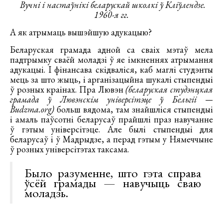
Вучні і настаўнікі беларускай школкі ў Кліўлендзе.
1960-я гг.
А як атрымаць вышэйшую адукацыю?
Беларуская грамада адной са сваіх мэтаў мела
падтрымку сваёй моладзі ў яе імкненнях атрымання
адукацыі. І фінансава скідваліся, каб маглі студэнты
мець за што жыць, і арганізацыйна шукалі стыпендыі
ў розных краінах. Пра Лювэн
(беларуская студэнцкая
грамада ў Лювэнскім універсітэце ў Бельгіі —
Budzma.org)
больш вядома, там знайшліся стыпендыі
і амаль паўсотні беларусаў прайшлі праз навучанне
ў гэтым універсітэце. Але былі стыпендыі для
беларусаў і ў Мадрыдзе, а перад гэтым у Нямеччыне
ў розных універсітэтах таксама.
Было разуменне, што гэта справа
ўсёй грамады — навучыць сваю
моладзь.