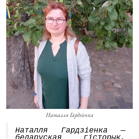
Наталля Гардзіенка
Наталля Гардзіенка —
беларуская гісторык,