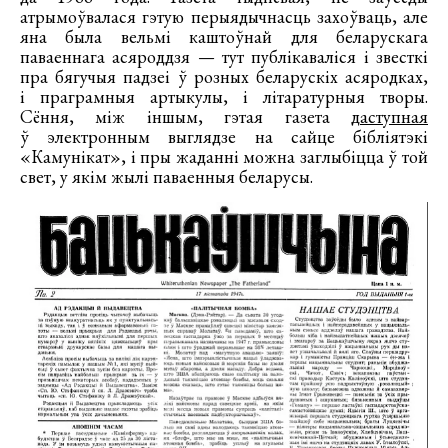
атрымоўвалася гэтую перыядычнасць захоўваць, але
яна была вельмі каштоўнай для беларускага
паваеннага асяроддзя — тут публікаваліся і звесткі
пра бягучыя падзеі ў розных беларускіх асяродках,
і праграмныя артыкулы, і літаратурныя творы.
Сёння, між іншым, гэтая газета
даступная
ў электронным выглядзе на сайце бібліятэкі
«Камунікат», і пры жаданні можна заглыбіцца ў той
свет, у якім жылі паваенныя беларусы.