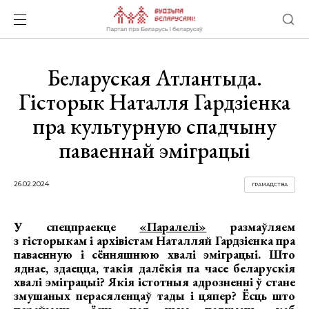
Беларуская Атлантыда.
Гісторык Наталля Гардзіенка
пра культурную спадчыну
паваеннай эміграцыі
26.02.2024
ГРАМАДСТВА
У спецпраекце
«Паралелі»
размаўляем
з гісторыкам і архівістам Наталляй Гардзіенка пра
паваенную і сённяшнюю хвалі эміграцыі. Што
яднае, здаецца, такія далёкія па часе беларускія
хвалі эміграцыі? Якія істотныя адрозненні ў стане
змушаных перасяленцаў тады і цяпер? Ёсць што