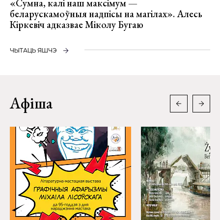
«Сумна, калі наш максімум —
беларускамоўныя надпісы на магілах». Алесь
Кіркевіч адказвае Міколу Бугаю
ЧЫТАЦЬ ЯШЧЭ
Афіша