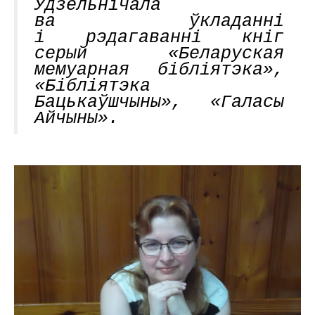
Удзельнічала
ва ўкладанні
і рэдагаванні кніг
серый «Беларуская
мемуарная бібліятэка»,
«Бібліятэка
Бацькаўшчыны», «Галасы
Айчыны».