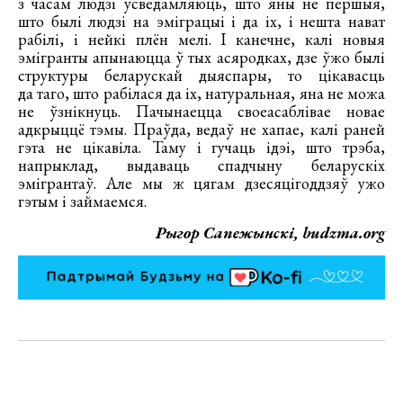
з часам людзі ўсведамляюць, што яны не першыя,
што былі людзі на эміграцыі і да іх, і нешта нават
рабілі, і нейкі плён мелі. І канечне, калі новыя
эмігранты апынаюцца ў тых асяродках, дзе ўжо былі
структуры беларускай дыяспары, то цікавасць
да таго, што рабілася да іх, натуральная, яна не можа
не ўзнікнуць. Пачынаецца своеасаблівае новае
адкрыццё тэмы. Праўда, ведаў не хапае, калі раней
гэта не цікавіла. Таму і гучаць ідэі, што трэба,
напрыклад, выдаваць спадчыну беларускіх
эмігрантаў. Але мы ж цягам дзесяцігоддзяў ужо
гэтым і займаемся.
Рыгор Сапежынскі, budzma.org