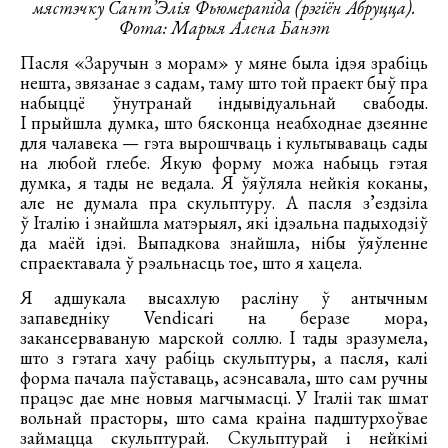
мястэчку Сант’Элія Фьюмерапіда (рэгіён Абруцца).
Фота: Марыя Алена Банэт
Пасля «Заручын з морам» у мяне была ідэя зрабіць
нешта, звязанае з садам, таму што той праект быў пра
набыццё ўнутранай індывідуальнай свабоды.
І прыйшла думка, што бясконца неабходнае дзеянне
для чалавека — гэта вырошчваць і культываваць сады
на любой глебе. Якую форму можа набыць гэтая
думка, я тады не ведала. Я ўяўляла нейкія коканы,
але не думала пра скульптуру. А пасля з’ездзіла
ў Італію і знайшла матэрыял, які ідэальна падыходзіў
да маёй ідэі. Выпадкова знайшла, нібы ўяўленне
спраектавала ў рэальнасць тое, што я хацела.
Я адшукала высахлую расліну ў антычным
запаведніку Vendicari на беразе мора,
закансерваваную марской соллю. І тады зразумела,
што з гэтага хачу рабіць скульптуры, а пасля, калі
форма пачала паўставаць, асэнсавала, што сам ручны
працэс дае мне новыя магчымасці. У Італіі так шмат
вольнай прасторы, што сама краіна падштурхоўвае
займацца скульптурай. Скульптурай і нейкімі