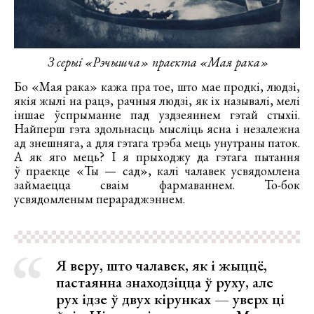
З серыі «Рэчышча» праекта «Мая рака»
Бо «Мая рака» кажа пра тое, што мае продкі, людзі,
якія жылі на рацэ, рачныя людзі, як іх называлі, мелі
іншае ўспрыманне пад уздзеяннем гэтай стыхіі.
Найперш гэта здольнасць мысліць ясна і незалежна
ад знешняга, а для гэтага трэба мець унутраны паток.
А як яго мець? І я прыходжу да гэтага пытання
ў праекце «Ты — сад», калі чалавек усвядомлена
займаецца сваім фармаваннем. То-бок
усвядомленым перараджэннем.
Я веру, што чалавек, як і жыццё,
пастаянна знаходзіцца ў руху, але
рух ідзе ў двух кірунках — уверх ці