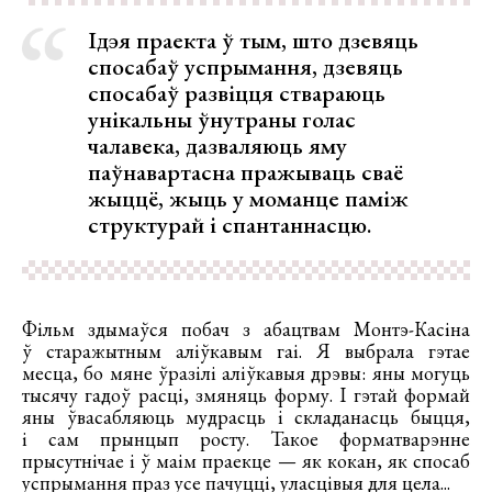
Ідэя праекта ў тым, што дзевяць
спосабаў успрымання, дзевяць
спосабаў развіцця ствараюць
унікальны ўнутраны голас
чалавека, дазваляюць яму
паўнавартасна пражываць сваё
жыццё, жыць у моманце паміж
структурай і спантаннасцю.
Фільм здымаўся побач з абацтвам Монтэ-Касіна
ў старажытным аліўкавым гаі. Я выбрала гэтае
месца, бо мяне ўразілі аліўкавыя дрэвы: яны могуць
тысячу гадоў расці, змяняць форму. І гэтай формай
яны ўвасабляюць мудрасць і складанасць быцця,
і сам прынцып росту. Такое форматварэнне
прысутнічае і ў маім праекце — як кокан, як спосаб
успрымання праз усе пачуцці, уласцівыя для цела...