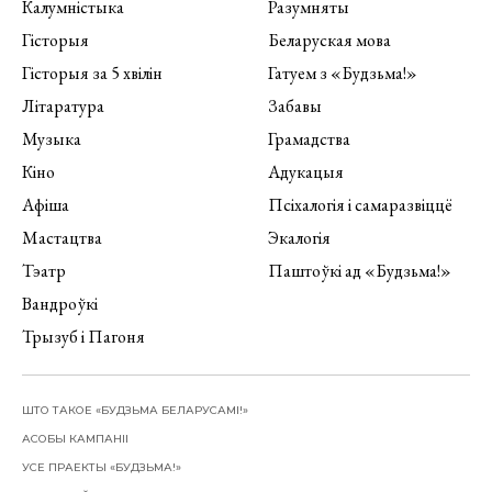
Калумністыка
Разумняты
Гісторыя
Беларуская мова
Гісторыя за 5 хвілін
Гатуем з «Будзьма!»
Літаратура
Забавы
Музыка
Грамадства
Кіно
Адукацыя
Афіша
Псіхалогія і самаразвіццё
Мастацтва
Экалогія
Тэатр
Паштоўкі ад «Будзьма!»
Вандроўкі
Трызуб і Пагоня
ШТО ТАКОЕ «БУДЗЬМА БЕЛАРУСАМІ!»
АСОБЫ КАМПАНІІ
УСЕ ПРАЕКТЫ «БУДЗЬМА!»