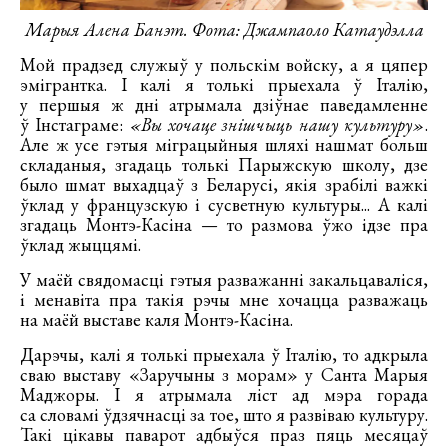
Марыя Алена Банэт. Фота: Джампаоло Катаудэлла
Мой прадзед служыў у польскім войску, а я цяпер
эмігрантка. І калі я толькі прыехала ў Італію,
у першыя ж дні атрымала дзіўнае паведамленне
ў Інстаграме:
«Вы хочаце знішчыць нашу культуру»
.
Але ж усе гэтыя міграцыйныя шляхі нашмат больш
складаныя, згадаць толькі Парыжскую школу, дзе
было шмат выхадцаў з Беларусі, якія зрабілі важкі
ўклад у французскую і сусветную культуры... А калі
згадаць Монтэ-Касіна — то размова ўжо ідзе пра
ўклад жыццямі.
У маёй свядомасці гэтыя разважанні закальцаваліся,
і менавіта пра такія рэчы мне хочацца разважаць
на маёй выставе каля Монтэ-Касіна.
Дарэчы, калі я толькі прыехала ў Італію, то адкрыла
сваю выставу «Заручыны з морам» у Санта Марыя
Маджоры. І я атрымала ліст ад мэра горада
са словамі ўдзячнасці за тое, што я развіваю культуру.
Такі цікавы паварот адбыўся праз пяць месяцаў