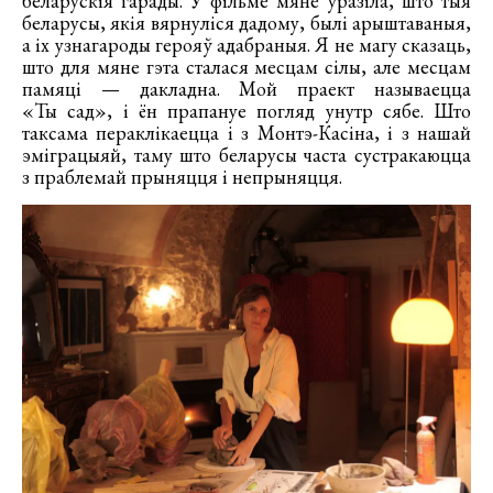
беларускія гарады. У фільме мяне ўразіла, што тыя
беларусы, якія вярнуліся дадому, былі арыштаваныя,
а іх узнагароды герояў адабраныя. Я не магу сказаць,
што для мяне гэта сталася месцам сілы, але месцам
памяці — дакладна. Мой праект называецца
«Ты сад», і ён прапануе погляд унутр сябе. Што
таксама пераклікаецца і з Монтэ-Касіна, і з нашай
эміграцыяй, таму што беларусы часта сустракаюцца
з праблемай прыняцця і непрыняцця.