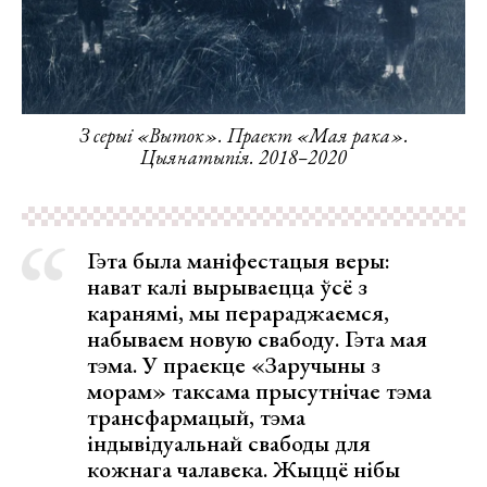
З серыі «Выток». Праект «Мая рака».
Цыянатыпія. 2018–2020
Гэта была маніфестацыя веры:
нават калі вырываецца ўсё з
каранямі, мы перараджаемся,
набываем новую свабоду. Гэта мая
тэма. У праекце «Заручыны з
морам» таксама прысутнічае тэма
трансфармацый, тэма
індывідуальнай свабоды для
кожнага чалавека. Жыццё нібы