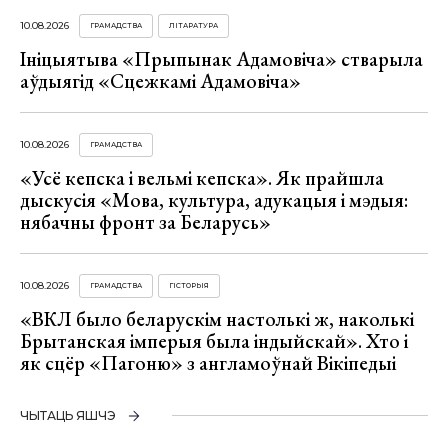
10.08.2026
ГРАМАДСТВА
ЛІТАРАТУРА
Ініцыятыва «Прыпынак Адамовіча» стварыла
аўдыягід «Сцежкамі Адамовіча»
10.08.2026
ГРАМАДСТВА
«Усё кепска і вельмі кепска». Як прайшла
дыскусія «Мова, культура, адукацыя і мэдыя:
нябачны фронт за Беларусь»
10.08.2026
ГРАМАДСТВА
ГІСТОРЫЯ
«ВКЛ было беларускім настолькі ж, наколькі
Брытанская імперыя была індыйскай». Хто і
як сцёр «Пагоню» з англамоўнай Вікіпедыі
ЧЫТАЦЬ ЯШЧЭ