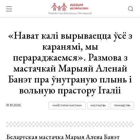
«Нават калі вырываецца ўсё з
каранямі, мы
перараджаемся». Размова з
мастачкай Марыяй Аленай
Банэт пра ўнутраную плынь і
вольную прастору Італіі
31.10.2025
«МАЙСТЭРНЯ МАСТАКА»
МАСТАЦТВА
ГРАМАДСТВА
Беларуская мастачка Марыя Алена Банэт