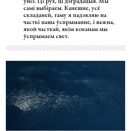
ўніз. Ці рух, ці дэградацыя. Мы
самі выбіраем. Канешне, усё
складаней, таму я падзяляю на
часткі наша ўспрыманне, і важна,
якой часткай, якім коканам мы
ўспрымаем свет.