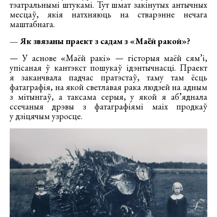
тэатральнымі штукамі. Тут шмат закінутых антычных
месцаў, якія натхняюць на стварэнне нечага
маштабнага.
— Як звязаны праект з садам з «Маёй ракой»?
— У аснове «Маёй ракі» — гісторыя маёй сям’і,
упісаная ў кантэкст пошукаў ідэнтычнасці. Праект
я заканчвала падчас пратэстаў, таму там ёсць
фатаграфія, на якой светлавая рака людзей на адным
з мітынгаў, а таксама серыя, у якой я аб’яднала
ссечаныя дрэвы з фатаграфіямі маіх продкаў
у дзіцячым узросце.