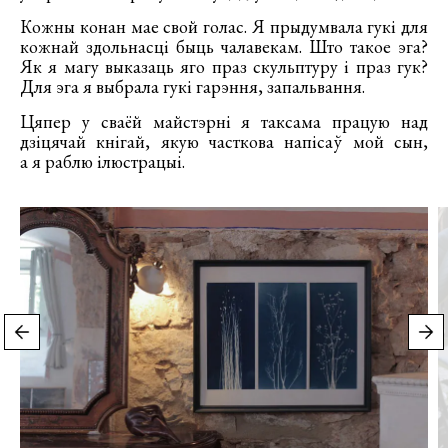
Кожны конан мае свой голас. Я прыдумвала гукі для
кожнай здольнасці быць чалавекам. Што такое эга?
Як я магу выказаць яго праз скульптуру і праз гук?
Для эга я выбрала гукі гарэння, запальвання.
Цяпер у сваёй майстэрні я таксама працую над
дзіцячай кнігай, якую часткова напісаў мой сын,
а я раблю ілюстрацыі.