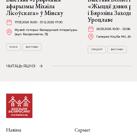
афарызмы Міхаіла
«Жыццё дзвюх рэк
Лісоўскага» ў Мінску
і Бярэзіна Заходня
Уроцлаве
17.03.2026 16:00 - 31.12.2026 17:00
26.03.2026 16:00 - 25.08.202
Музей гісторыі беларускай літаратуры
(вул. Багдановіча, 13)
Галерэя Клуба MiL (Kościu
МІНСК
ВЫСТАВЫ
УРОЦЛАЎ
ВЫСТАВЫ
ЧЫТАЦЬ ЯШЧЭ
Навіны
Сармат