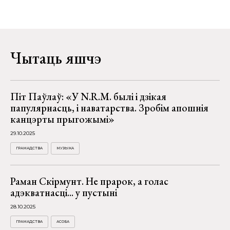
Чытаць яшчэ
Піт Паўлаў: «У N.R.M. былі і дзікая
папулярнасць, і наватарства. Зробім апошнія
канцэрты прыгожымі»
29.10.2025
ГРАМАДСТВА
МУЗЫКА
Раман Скірмунт. Не прарок, а голас
адэкватнасці... у пустыні
28.10.2025
ГРАМАДСТВА
АСОБА