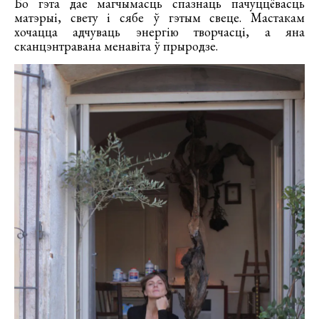
Бо гэта дае магчымасць спазнаць пачуццёвасць
матэрыі, свету і сябе ў гэтым свеце. Мастакам
хочацца адчуваць энергію творчасці, а яна
сканцэнтравана менавіта ў прыродзе.