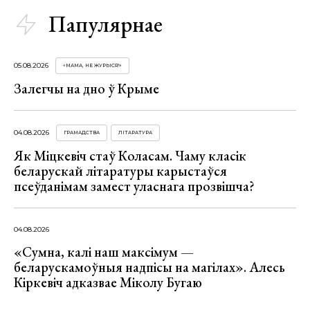
Папулярнае
05.08.2026
«МАМА, НЕ ЖУРЫСЯ!»
Залегчы на дно ў Крыме
04.08.2026
ГРАМАДСТВА
ЛІТАРАТУРА
Як Міцкевіч стаў Коласам. Чаму класік
беларускай літаратуры карыстаўся
псеўданімам замест уласнага прозвішча?
04.08.2026
«Сумна, калі наш максімум —
беларускамоўныя надпісы на магілах». Алесь
Кіркевіч адказвае Міколу Бугаю