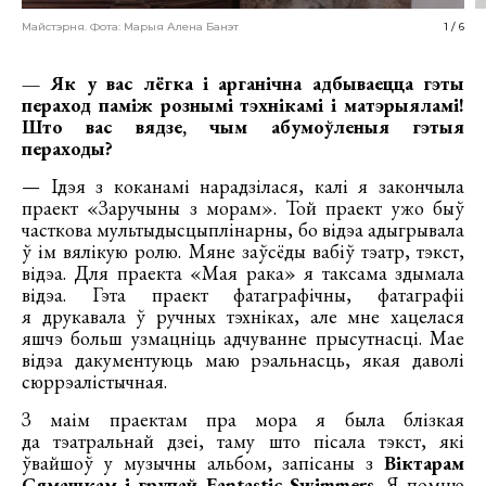
Майстэрня. Фота: Марыя Алена Банэт
1
/
6
— Як у вас лёгка і арганічна адбываецца гэты
пераход паміж рознымі тэхнікамі і матэрыяламі!
Што вас вядзе, чым абумоўленыя гэтыя
пераходы?
— Ідэя з коканамі нарадзілася, калі я закончыла
праект «Заручыны з морам». Той праект ужо быў
часткова мультыдысцыплінарны, бо відэа адыгрывала
ў ім вялікую ролю. Мяне заўсёды вабіў тэатр, тэкст,
відэа. Для праекта «Мая рака» я таксама здымала
відэа. Гэта праект фатаграфічны, фатаграфіі
я друкавала ў ручных тэхніках, але мне хацелася
яшчэ больш узмацніць адчуванне прысутнасці. Мае
відэа дакументуюць маю рэальнасць, якая даволі
сюррэалістычная.
З маім праектам пра мора я была блізкая
да тэатральнай дзеі, таму што пісала тэкст, які
ўвайшоў у музычны альбом, запісаны з
Віктарам
Сямашкам і групай Fantastic Swimmers
. Я помню