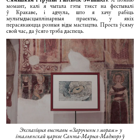
момант, калі я чытала гэты тэкст на фестывалі
ў Кракаве, і адчула, што я хачу рабіць
мультыдысцыплінарныя праекты, у якіх
перасякаюцца розныя віды мастацтва. Проста ўсяму
свой час, да ўсяго трэба даспець.
Экспазіцыя выставы «Заручыны з морам» у
італьянскай царкве Санта-Марыя-Маджорэ ў