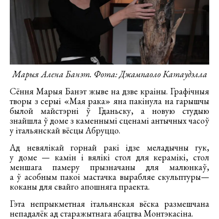
Марыя Алена Банэт. Фота: Джампаоло Катаудэлла
Сёння Марыя Банэт жыве на дзве краіны. Графічныя
творы з серыі «Мая рака» яна пакінула на гарышчы
былой майстэрні ў Гданьску, а новую студыю
знайшла ў доме з каменнымі сценамі антычных часоў
у італьянскай вёсцы Абруццо.
Ад невялікай горнай ракі ідзе меладычны гук,
у доме — камін і вялікі стол для керамікі, стол
меншага памеру прызначаны для малюнкаў,
а ў асобным пакоі мастачка вырабляе скульптуры—
коканы для свайго апошняга праекта.
Гэта непрыкметная італьянская вёска размешчана
непадалёк ад старажытнага абацтва Монтэкасіна.