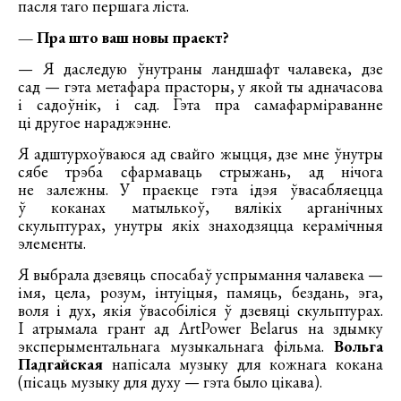
пасля таго першага ліста.
— Пра што ваш новы праект?
— Я даследую ўнутраны ландшафт чалавека, дзе
сад — гэта метафара прасторы, у якой ты адначасова
і садоўнік, і сад. Гэта пра самафарміраванне
ці другое нараджэнне.
Я адштурхоўваюся ад свайго жыцця, дзе мне ўнутры
сябе трэба сфармаваць стрыжань, ад нічога
не залежны. У праекце гэта ідэя ўвасабляецца
ў коканах матылькоў, вялікіх арганічных
скульптурах, унутры якіх знаходзяцца керамічныя
элементы.
Я выбрала дзевяць спосабаў успрымання чалавека —
імя, цела, розум, інтуіцыя, памяць, бездань, эга,
воля і дух, якія ўвасобіліся ў дзевяці скульптурах.
І атрымала грант ад ArtPower Belarus на здымку
эксперыментальнага музыкальнага фільма.
Вольга
Падгайская
напісала музыку для кожнага кокана
(пісаць музыку для духу — гэта было цікава).