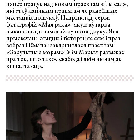
цяпер працуе над новым праектам «Ты сад»,
які стаў лагічным працягам яе ранейшых
мастацкіх пошукаў. Напрыклад, серыі
фатаграфій «Мая рака», якую аўтарка
выканала з дапамогай ручнога друку. Яна
прысвечана жыццю і гісторыі яе сям’і праз
вобраз Нёмана і завяршылася праектам
«Заручыны з морам». У ім Марыя разважае
пра тое, што такое свабода і якім чынам яе
кшталтаваць.