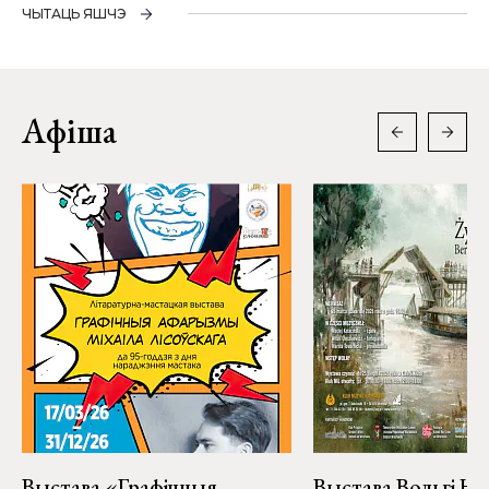
ЧЫТАЦЬ ЯШЧЭ
Афіша
Выстава «Графічныя
Выстава Вольгі На