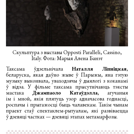
Скульптура з выставы Opposti Paralleli, Cassino,
Italy. Фота: Марыя Алена Банэт
Таксама ўдзельнічала
Наталля Ліпніцкая
,
беларуска, якая даўно жыве ў Парыжы, яна гэтую
музыку выконвала, уваходзячы ў дыялогі з коканамі
ў відэа. У фільме таксама прысутнічаюць тэксты
мастака
Джампаоло Катаўдэлла
, агучаныя
ім і мной, якія плятуць узор адначасова годнасці,
роспачы і прыгажосці быць чалавекам. Такім чынам
праект стаў спектаклем-рытуалам, які развіваецца
ў дзевяці частках — дзевяці этапах метамарфозы.