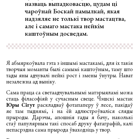
назваць выпадковасцю, цудам ці
чароўнай Боскай памылкай, якая
надзяляе не толькі твор мастацтва,
але і самаго мастака нейкім
каштоўным досведам.
Я абмяркоўвала гэта з іншымі мастакамі, для іх такія
творчыя моманты былі самымі каштоўным, таму што
тады яны адчувалі нейкі рост і змены ўнутры. Нават
незалежна ад выніку.
Сама праца са светаадчувальнымі матэрыяламі можа
стаць філасофіяй у сучасным свеце. Чэшскі мастак
Юры Сігут
раскладваў фотапаперу ў лесе, пакідаў
яе там тыднямі, і на ёй адлюстроўваліся сляды
прыроды. Дарэчы, апошнія гады я бачу, наколькі
стаў папулярным такі спосаб друку фатаграфій, калі
непасрэдна сама прырода ўваходзіць у твор.