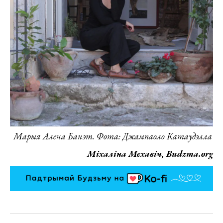
Марыя Алена Банэт. Фота: Джампаоло Катаудэлла
Міхаліна Мехавіч, Budzma.org