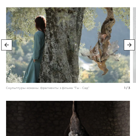
Скульптуры-коканы. Фрагменты з фільма “Ты - Сад”
1
/
3