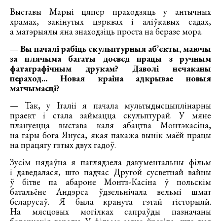
Выставы Марыі цяпер праходзяць у антычных
храмах, закінутых цэрквах і аліўкавых садах,
а матэрыялы яна знаходзіць проста на беразе мора.
— Вы пачалі рабіць скульптурныя аб’екты, маючы
за плячыма багаты досвед працы з ручным
фатаграфічным друкам? Даволі нечаканы
пераход... Новая краіна адкрывае новыя
магчымасці?
— Так, у Італіі я пачала мультыдысцыплінарны
праект і стала займацца скульптурай. У мяне
плануецца выстава каля абацтва Монтэкасіна,
на гары бога Януса, якая пакажа вынік маёй працы
на працягу гэтых двух гадоў.
Зусім нядаўна я паглядзела дакументальны фільм
і даведалася, што падчас Другой сусветнай вайны
ў бітве па абароне Монтэ-Касіна ў польскім
батальёне Андэрса ўдзельнічала вельмі шмат
беларусаў. Я была кранута гэтай гісторыяй.
На мясцовых могілках сапраўды пазначаны