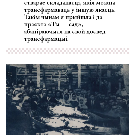
стварае складанасці, якія можна
трансфармаваць у іншую якасць.
Такім чынам я прыйшла і да
праекта «Ты — сад»,
абапіраючыся на свой досвед
трансфармацыі.