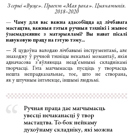
З серыі «Вусце». Праект «Мая рака». Цыянатыпія.
2018–2020
— Чаму для вас важна адасобіцца ад лічбавага
мастацтва, важныя гэтыя ручныя тэхнікі і жывое
ўзаемадзеянне з матэрыяламі? Вы нават пісалі
навуковую працу на гэтую тэму...
— Я цудоўна валодаю лічбавымі інструментамі, але
знаходжу ў ручной тэхніцы некалькі момантаў, якія
адначасова з’яўляюцца неад’емнымі складнікамі
творчасці. Гэта магчымасць пусціць у творчасць
нешта непрадказальнае, тое, што не створана,
як у штучным інтэлекце, іншымі людзьмі.
Ручная праца дае магчымасць
увесці нечаканасці ў твор
мастацтва. То-бок нейкаму
духоўнаму складніку, які можна