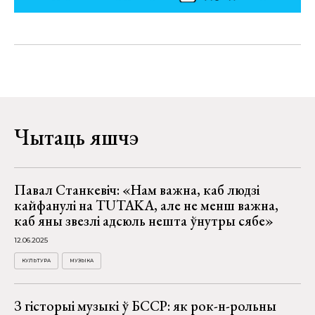
Чытаць яшчэ
Павал Станкевіч: «Нам важна, каб людзі
кайфанулі на TUTAKA, але не менш важна,
каб яны звезлі адсюль нешта ўнутры сябе»
12.06.2025
КУЛЬТУРА
МУЗЫКА
З гісторыі музыкі ў БССР: як рок-н-рольны