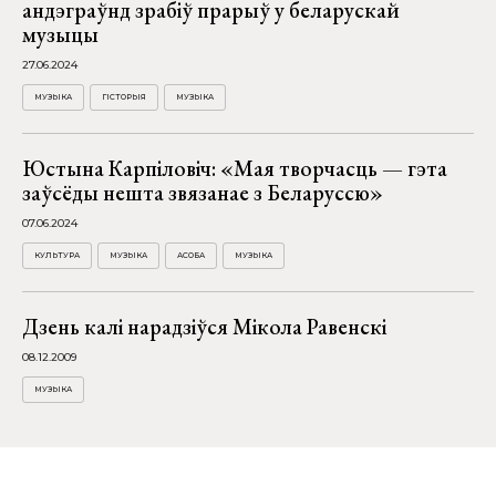
андэграўнд зрабіў прарыў у беларускай
музыцы
27.06.2024
МУЗЫКА
ГІСТОРЫЯ
МУЗЫКА
Юстына Карпіловіч: «Мая творчасць — гэта
заўсёды нешта звязанае з Беларуссю»
07.06.2024
КУЛЬТУРА
МУЗЫКА
АСОБА
МУЗЫКА
Дзень калі нарадзіўся Мікола Равенскі
08.12.2009
МУЗЫКА