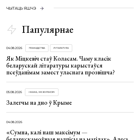
ЧЫТАЦЬ ЯШЧЭ
Папулярнае
04.08.2026
ГРАМАДСТВА
ЛІТАРАТУРА
Як Міцкевіч стаў Коласам. Чаму класік
беларускай літаратуры карыстаўся
псеўданімам замест уласнага прозвішча?
05.08.2026
«МАМА, НЕ ЖУРЫСЯ!»
Залегчы на дно ў Крыме
04.08.2026
«Сумна, калі наш максімум —
беларускамоўныя надпісы на магілах». Алесь