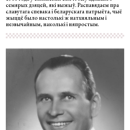
семярых дзяцей, які выжыў. Распавядаем пра
славутага спевака і беларускага патрыёта, чыё
жыццё было настолькі ж натхняльным і
незвычайным, наколькі і няпростым.