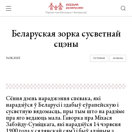
Беларуская зорка сусветнай
сцэны
14.06.2023
ГІСТОРЫЯ
МУЗЫКА
Сёння дзень нараджэння спевака, які
нарадзіўся ў Беларусі і здабыў еўрапейскую і
сусветную вядомасць, пры тым што на радзіме
пра яго ведаюць мала. Гаворка пра Міхася
Забэйду-Суміцкага, які нарадзіўся 14 чэрвеня
1900 года у сялянскай сям’і і быў адзіным з