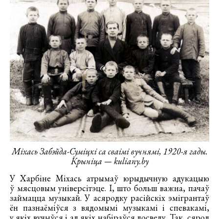
Міхась Забэйда-Суміцкі са сваімі вучнямі, 1920-я гады.
Крыніца — kuliany.by
У Харбіне Міхась атрымаў юрыдычную адукацыю
ў мясцовым універсітэце. І, што больш важна, пачаў
займацца музыкай. У асяродку расійскіх эмігрантаў
ён пазнаёміўся з вядомымі музыкамі і спевакамі,
у якіх вучыўся і ад якіх набіраўся досведу. Так, сярод