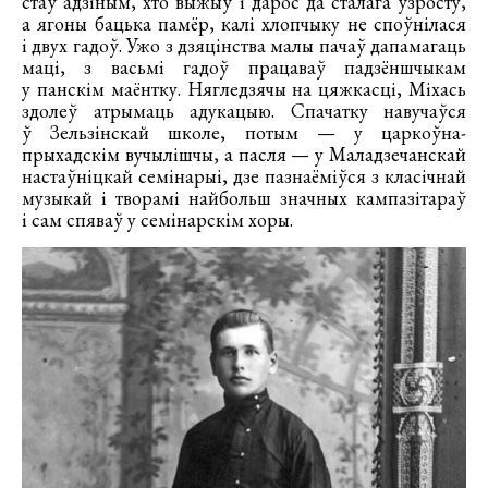
стаў адзіным, хто выжыў і дарос да сталага ўзросту,
а ягоны бацька памёр, калі хлопчыку не споўнілася
і двух гадоў. Ужо з дзяцінства малы пачаў дапамагаць
маці, з васьмі гадоў працаваў падзёншчыкам
у панскім маёнтку. Нягледзячы на цяжкасці, Міхась
здолеў атрымаць адукацыю. Спачатку навучаўся
ў Зельзінскай школе, потым — у царкоўна-
прыхадскім вучылішчы, а пасля — у Маладзечанскай
настаўніцкай семінарыі, дзе пазнаёміўся з класічнай
музыкай і творамі найбольш значных кампазітараў
і сам спяваў у семінарскім хоры.