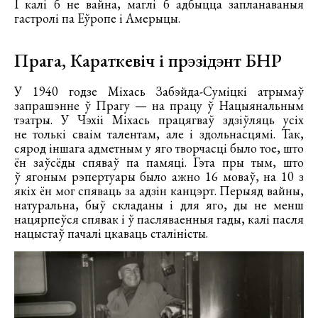
І калі б не вайна, маглі б адбыцца запланаваныя
гастролі па Еўропе і Амерыцы.
Прага, Караткевіч і прэзідэнт БНР
У 1940 годзе Міхась Забэйда-Суміцкі атрымаў
запрашэнне ў Прагу — на працу ў Нацыянальным
тэатры. У Чэхіі Міхась працягваў здзіўляць усіх
не толькі сваім талентам, але і здольнасцямі. Так,
сярод іншага адметным у яго творчасці было тое, што
ён заўсёды спяваў па памяці. Гэта пры тым, што
ў ягоным рэпертуары было ажно 16 моваў, на 10 з
якіх ён мог спяваць за адзін канцэрт. Перыяд вайны,
натуральна, быў складаны і для яго, ды не менш
нацярпеўся спявак і ў пасляваенныя гады, калі пасля
нацыстаў пачалі цкаваць сталіністы.