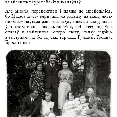
з найлепшых еўрапейскіх выканаўцаў.
Але многія перспектывы і планы не здзейсніліся,
бо Міхась мусіў вярнуцца на радзіму да маці, якую
не бачыў паўтара дзясятка гадоў і якая знаходзілася
ў цяжкім стане. Так, выканаўца, які яшчэ нядаўна
спяваў у найлепшай оперы свету, пачаў ездзіць
з выступамі па беларускіх гарадах: Ружаны, Гродна,
Брэст і іншыя.