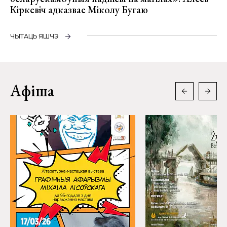
Кіркевіч адказвае Міколу Бугаю
ЧЫТАЦЬ ЯШЧЭ
Афіша