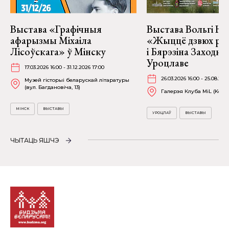
Выстава «Графічныя
Выстава Вольгі На
афарызмы Міхаіла
«Жыццё дзвюх рэк
Лісоўскага» ў Мінску
і Бярэзіна Заходня
Уроцлаве
17.03.2026 16:00 - 31.12.2026 17:00
26.03.2026 16:00 - 25.08.202
Музей гісторыі беларускай літаратуры
(вул. Багдановіча, 13)
Галерэя Клуба MiL (Kościu
МІНСК
ВЫСТАВЫ
УРОЦЛАЎ
ВЫСТАВЫ
ЧЫТАЦЬ ЯШЧЭ