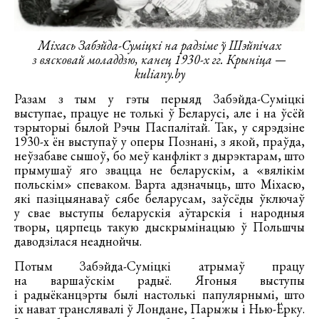
Міхась Забэйда-Суміцкі на радзіме ў Шэйпічах
з вясковай моладдзю, канец 1930-х гг. Крыніца —
kuliany.by
Разам з тым у гэты перыяд Забэйда-Суміцкі
выступае, працуе не толькі ў Беларусі, але і на ўсёй
тэрыторыі былой Рэчы Паспалітай. Так, у сярэдзіне
1930-х ён выступаў у оперы Познані, з якой, праўда,
неўзабаве сышоў, бо меў канфлікт з дырэктарам, што
прымушаў яго звацца не беларускім, а «вялікім
польскім» спеваком. Варта адзначыць, што Міхасю,
які пазіцыянаваў сябе беларусам, заўсёды ўключаў
у свае выступы беларускія аўтарскія і народныя
творы, цярпець такую дыскрымінацыю ў Польшчы
даводзілася неаднойчы.
Потым Забэйда-Суміцкі атрымаў працу
на варшаўскім радыё. Ягоныя выступы
і радыёканцэрты былі настолькі папулярнымі, што
іх нават транслявалі ў Лондане, Парыжы і Нью-Ёрку.