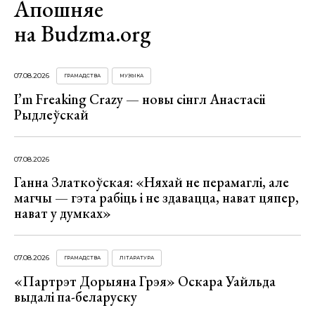
Апошняе
на Budzma.org
07.08.2026
ГРАМАДСТВА
МУЗЫКА
I’m Freaking Crazy — новы сінгл Анастасіі
Рыдлеўскай
07.08.2026
Ганна Златкоўская: «Няхай не перамаглі, але
магчы — гэта рабіць і не здавацца, нават цяпер,
нават у думках»
07.08.2026
ГРАМАДСТВА
ЛІТАРАТУРА
«Партрэт Дорыяна Грэя» Оскара Уайльда
выдалі па-беларуску