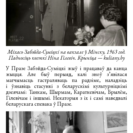
Міхась Забэйда-Суміцкі на вакзале ў Мінску, 1963 год.
Падносіць кветкі Ніна Гілевіч. Крыніца — kuliany.by
У Празе Забэйда-Суміцкі жыў і працаваў да канца
жыцця. Але быў перыяд, калі зноў з’явілася
магчымасць гастраляваць па радзіме, наладзіць
і ўзнавіць стасункі з беларускімі культурніцкімі
дзеячамі: Танкам, Шырмам, Караткевічам, Брылём,
Гілевічам і іншымі. Некаторыя з іх і самі наведвалі
беларускага спевака ў Празе.