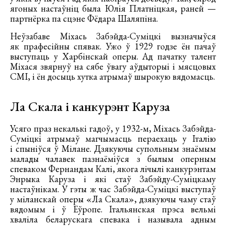
ягоных настаўніц была Юлія Платніцкая, раней —
партнёрка па сцэне Фёдара Шаляпіна.
Неўзабаве Міхась Забэйда-Суміцкі вызначыўся
як прафесійны спявак. Ужо ў 1929 годзе ён пачаў
выступаць у Харбінскай оперы. Ад пачатку талент
Міхася звярнуў на сябе ўвагу аўдыторыі і мясцовых
СМІ, і ён досыць хутка атрымаў шырокую вядомасць.
Ла Скала і канкурэнт Каруза
Усяго праз некалькі гадоў, у 1932-м, Міхась Забэйда-
Суміцкі атрымаў магчымасць пераехаць у Італію
і спыніўся ў Мілане. Дзякуючы супольным знаёмым
малады чалавек пазнаёміўся з былым оперным
спеваком Фернандам Калі, якога лічылі канкурэнтам
Энрыка Каруза і які стаў Забэйду-Суміцкаму
настаўнікам. У гэты ж час Забэйда-Суміцкі выступаў
у міланскай оперы «Ла Скала», дзякуючы чаму стаў
вядомым і ў Еўропе. Італьянская прэса вельмі
хваліла беларускага спевака і называла адным