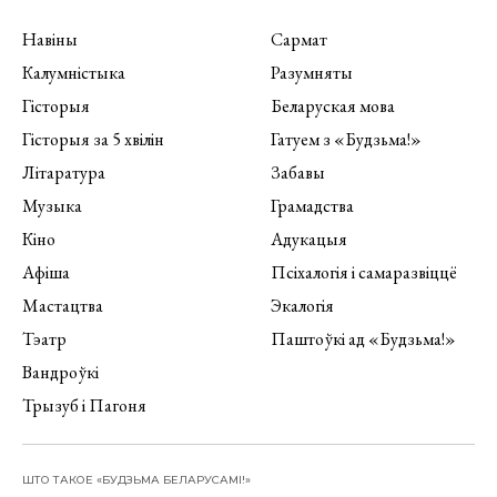
Навіны
Сармат
Калумністыка
Разумняты
Гісторыя
Беларуская мова
Гісторыя за 5 хвілін
Гатуем з «Будзьма!»
Літаратура
Забавы
Музыка
Грамадства
Кіно
Адукацыя
Афіша
Псіхалогія і самаразвіццё
Мастацтва
Экалогія
Тэатр
Паштоўкі ад «Будзьма!»
Вандроўкі
Трызуб і Пагоня
ШТО ТАКОЕ «БУДЗЬМА БЕЛАРУСАМІ!»