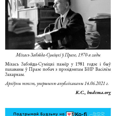
Міхась Забэйда-Суміцкі ў Празе, 1970-я гады
Міхась Забэйда-Суміцкі памёр у 1981 годзе і быў
пахаваны ў Празе побач з прэзідэнтам БНР Васілём
Захаркам.
Архіўны тэкст, упершыню апублікаваны 14.06.2021 г.
К.С., budzma.org