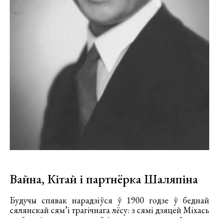
Вайна, Кітай і партнёрка Шаляпіна
Будучы спявак нарадзіўся ў 1900 годзе ў беднай
сялянскай сям’і трагічнага лёсу: з сямі дзяцей Міхась