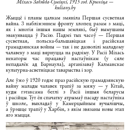
Міхась Забэйда-Суміцкі, 1915 год. Крыніца —
kuliany.by
Жыццё і планы цалкам змяніла Першая сусветная
вайна. З набліжэннем фронту хлопец разам з маці,
як і многія іншыя нашы землякі, быў вымушаны
эвакуявацца ў Расію. Падзеі тых часоў — Першая
сусветная, польска-бальшавіцкая і расійская
грамадзянская войны — так і не дазволілі маладому
чалавеку з маці вярнуцца на радзіму. У Расіі Міхась
некаторы час працаваў настаўнікам (у сяле
непадалёк ад Барнаула), арганізаваў Калманскае
культурна-асветніцкае таварыства і хор.
Але ўжо ў 1920 годзе праз расійскую грамадзянскую
вайну малады чалавек трапіў за мяжу — у Кітай,
куды гэтаксама беглі з Расіі іншыя беларусы
і расійцы. Тут ён спачатку атрымаў пасаду настаўніка
ў школе, выкладаў у Камерцыйным вучылішчы,
а ўрэшце трапіў у Харбін, з якім звязаны новы этап
яго жыцця.