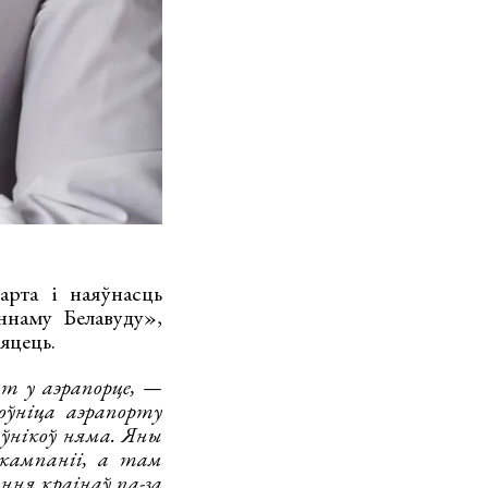
арта і наяўнасць
ннаму Белавуду»,
ляцець.
т у аэрапорце, —
ўніца аэрапорту
аўнікоў няма. Яны
якампаніі, а там
ння краінаў па-за