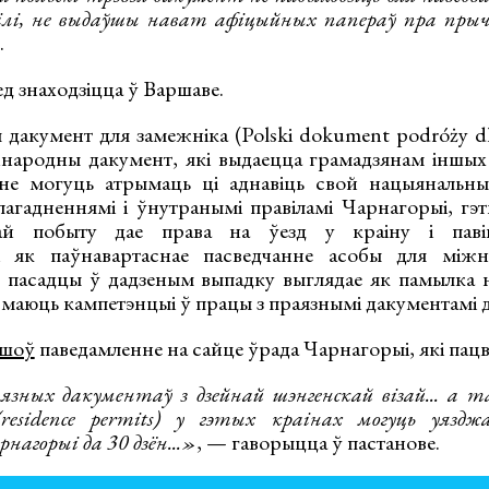
вілі, не выдаўшы нават афіцыйных папераў пра пр
.
д знаходзіцца ў Варшаве.
 дакумент для замежніка (Polski dokument podróży d
жнародны дакумент, які выдаецца грамадзянам іншых 
 не могуць атрымаць ці аднавіць свой нацыянальны
агадненнямі і ўнутранымі правіламі Чарнагорыі, гэ
ай побыту дае права на ўезд у краіну і паві
мі як паўнавартаснае пасведчанне асобы для міжн
 пасадцы ў дадзеным выпадку выглядае як памылка 
е маюць кампетэнцыі ў працы з праязнымі дакументамі 
йшоў
паведамленне на сайце ўрада Чарнагорыі, які пацв
язных дакументаў з дзейнай шэнгенскай візай... а т
esidence permits) у гэтых краінах могуць уязджа
агорыі да 30 дзён...»
, — гаворыцца ў пастанове.