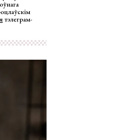
оўнага
Уроцлаўскім
я
тэлеграм-