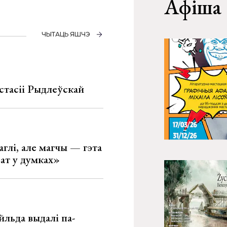
Афіша
ЧЫТАЦЬ ЯШЧЭ
стасіі Рыдлеўскай
глі, але магчы — гэта
ват у думках»
льда выдалі па-