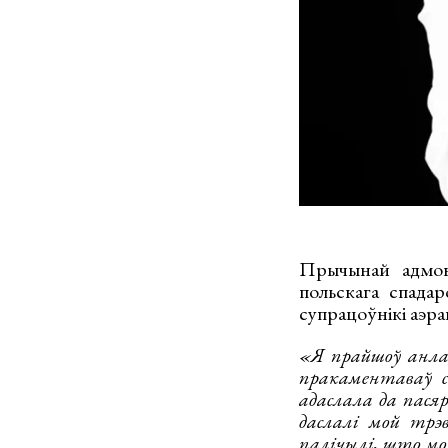
Прычынай адмовы
польскага спада
супрацоўнікі аэрап
«Я прайшоў анлай
пракаментаваў с
адаслала да пасяр
даслалі мой трэ
палічылі, што мой