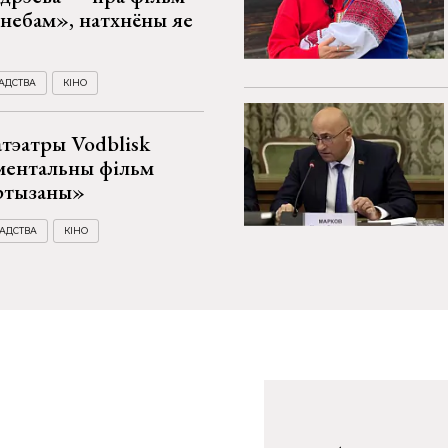
небам», натхнёны яе
АДСТВА
КІНО
атэатры Vodblisk
ментальны фільм
ртызаны»
АДСТВА
КІНО