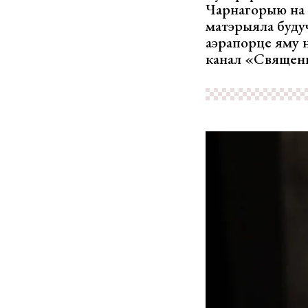
Чарнагорыю на п
матэрыяла буду
аэрапорце яму н
канал «Священ