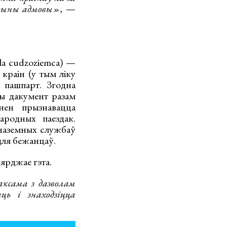
ычыны адмовы»
, —
la cudzoziemca) —
краін (у тым ліку
 пашпарт. Згодна
ты дакумент разам
нен прызнавацца
ародных паездак.
наземных службаў
для бежанцаў.
ярджае гэта.
аксама з дазволам
ць і знаходзіцца