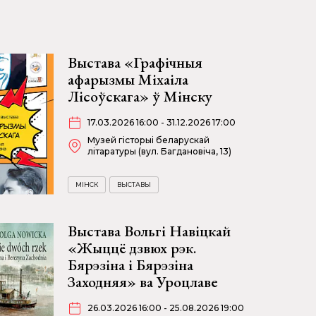
Выстава «Графічныя
афарызмы Міхаіла
Лісоўскага» ў Мінску
17.03.2026 16:00 - 31.12.2026 17:00
Музей гісторыі беларускай
літаратуры (вул. Багдановіча, 13)
МІНСК
ВЫСТАВЫ
Выстава Вольгі Навіцкай
«Жыццё дзвюх рэк.
Бярэзіна і Бярэзіна
Заходняя» ва Уроцлаве
26.03.2026 16:00 - 25.08.2026 19:00