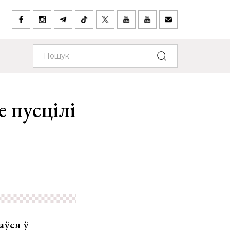
 пусцілі
аўся ў