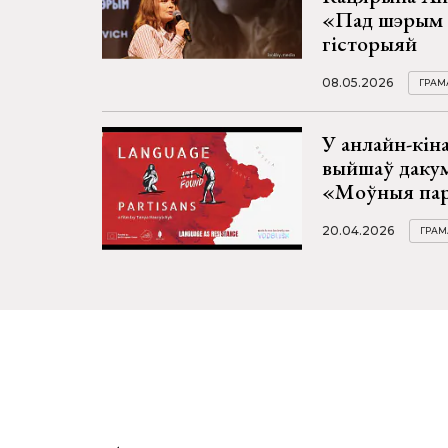
«Пад шэрым 
гісторыяй
08.05.2026
ГРАМ
У анлайн-кін
выйшаў даку
«Моўныя па
20.04.2026
ГРАМ