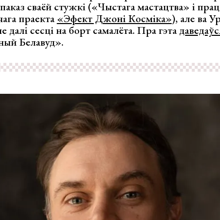
аказ сваёй стужкі («Чыстага мастацтва» і прац
чага праекта
«Эфект Джоні Косміка»
), але ва 
е далі сесці на борт самалёта. Пра гэта
даведаўс
ный Белавуд».