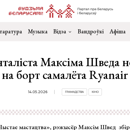
таратура
Музыка
Відэа
Вандроўкі
Афіша
таліста Максіма Шведа не
на борт самалёта Ryanair
14.05.2026
ГРАМАДСТВА
КІНО
Чыстае мастацтва», рэжысёр Максім Швед збір