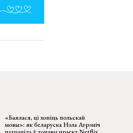
«Баялася, ці хопіць польскай
мовы»: як беларуска Нэла Агрэніч
патрапіла ў топавы праект Netflix