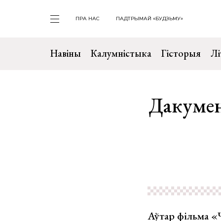
ПРА НАС
ПАДТРЫМАЙ «БУДЗЬМУ»
Навіны
Калумністыка
Гісторыя
Лі
Дакумен
Аўтар фільма «