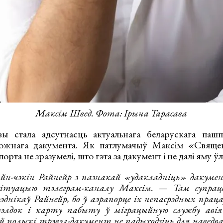
Максім Швед. Фота: Ірына Тарасава
 стала адсутнасць актуальнага беларускага пашп
рожнага дакумента. Як патлумачыў Максім «Свяще
орта не зразумелі, што гэта за дакумент і не далі яму ў
н-чэкін Райнейр з пазнакай «удакладніць» дакумен
ітуацыю тэлеграм-каналу Максім. — Там супрацо
эднікаў Райнейр, бо ў аэрапорце іх непасрэдных прац
вэлдок і карту пабыту ў міграцыйную службу аві
 польскі трэвэл-дакумент не падыходзіць для наведва