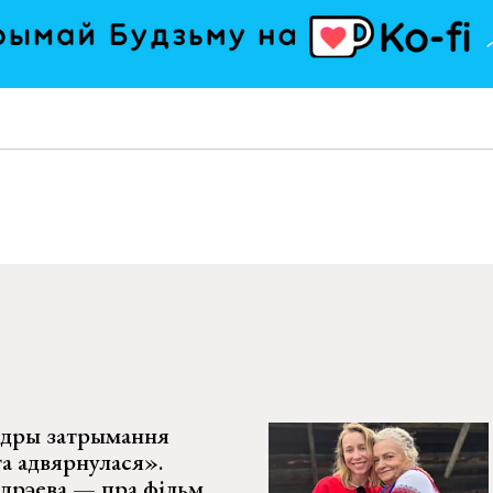
адры затрымання
та адвярнулася».
дрэева — пра фільм