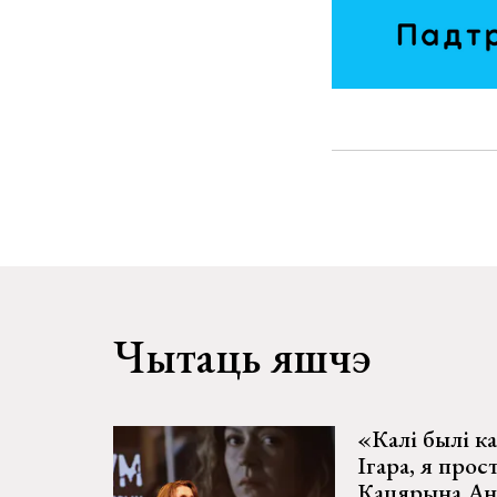
Чытаць яшчэ
«Калі былі к
Ігара, я прос
Кацярына Ан