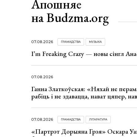
Апошняе
на Budzma.org
07.08.2026
ГРАМАДСТВА
МУЗЫКА
I’m Freaking Crazy — новы сінгл Ана
07.08.2026
Ганна Златкоўская: «Няхай не перама
рабіць і не здавацца, нават цяпер, на
07.08.2026
ГРАМАДСТВА
ЛІТАРАТУРА
«Партрэт Дорыяна Грэя» Оскара Уай