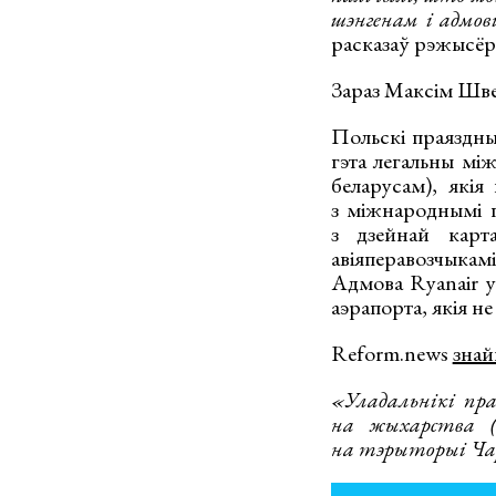
шэнгенам і адмо
расказаў рэжысёр
Зараз Максім Шве
Польскі праяздны
гэта легальны мі
беларусам), якія
з міжнароднымі п
з дзейнай карт
авіяперавозчыка
Адмова Ryanair у
аэрапорта, якія н
Reform.news
зна
«
Уладальнікі пра
на жыхарства (r
на тэрыторыі Чарн