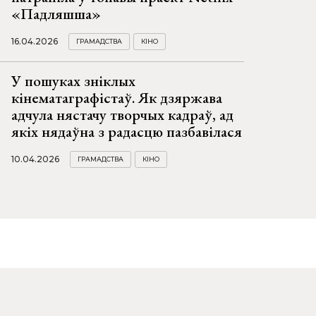
«Падляшша»
16.04.2026
ГРАМАДСТВА
КІНО
У пошуках зніклых
кінематаграфістаў. Як дзяржава
адчула нястачу творчых кадраў, ад
якіх нядаўна з радасцю пазбавілася
10.04.2026
ГРАМАДСТВА
КІНО