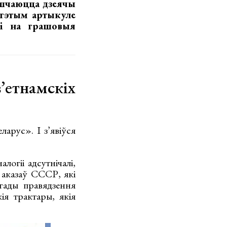
яшчаюцца дзеячы
 гэтым артыкуле
лі на грашовыя
етнамскіх
арус». І з’явіўся
логіі адсутнічалі,
аказаў СССР, які
 гады правядзення
ія трактары, якія