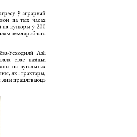
агрэсу ў аграрнай
вой па тых часах
 і на купюры ў 200
алам земляробчага
ва-Усходняй Азіі
ала свае пазіцыі
ваны на вугальных
ы, як і трактары,
нш яны працягваюць