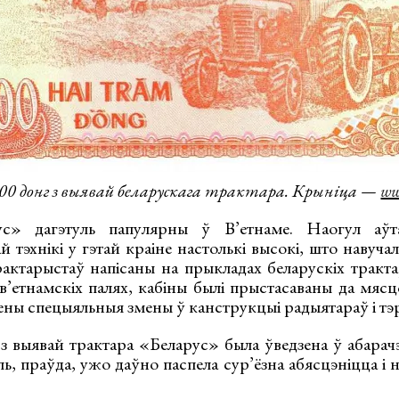
00 донг з выявай беларускага трактара. Крыніца —
ww
ус» дагэтуль папулярны ў В’етнаме. Наогул аўт
й тэхнікі у гэтай краіне настолькі высокі, што навуч
рактарыстаў напісаны на прыкладах беларускіх тракта
 в’етнамскіх палях, кабіны былі прыстасаваны да мяс
ены спецыяльныя змены ў канструкцыі радыятараў і тэ
з выявай трактара «Беларус» была ўведзена ў абарачэ
ль, праўда, ужо даўно паспела сур’ёзна абясцэніцца і н