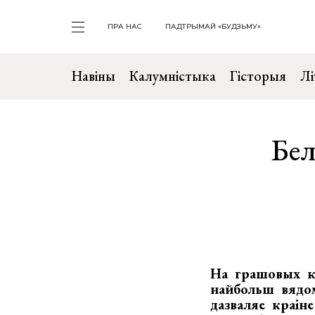
ПРА НАС
ПАДТРЫМАЙ «БУДЗЬМУ»
Навіны
Калумністыка
Гісторыя
Лі
Бел
На грашовых ку
найбольш вядом
дазваляе краін