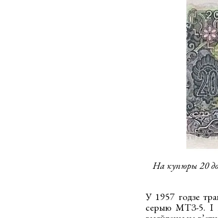
На купюры 20 д
У 1957 годзе тра
серыю МТЗ-5. І в