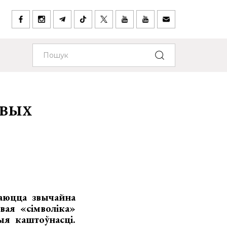
овых
ваюцца звычайна
вая «сімволіка»
ыя каштоўнасці.