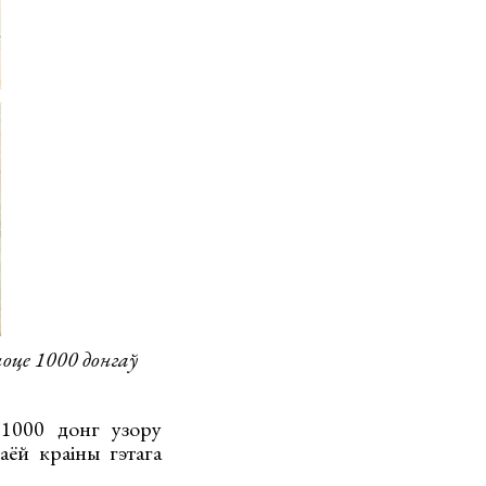
оце 1000 донгаў
1000 донг узору
аёй краіны гэтага