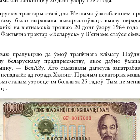
амскай банкноце ў 20 донг узору 1969 года.
арускія трактары сталі для В’етнама ўвасабленнем пр
 таму было вырашана выкарыстоўваць выяву перада
хнікі на в’етнамскіх грошах: 20 донг ўзору 1964 года
 Фактычна трактар «Беларусь» у В’етнаме стаўся сімв
ваю прадукцыю да ўмоў трапічнага клімату Паўднё
му беларускаму прадпрыемству, якое даўно ўмацав
ынку, — БелАЗу. Яго самазвалы дагэтуль запатраба
 непадалёк ад горада Халонг. Прычым некаторыя машын
ьмі сталым узросце: ім больш за 25 гадоў. Тым не ме
аць.