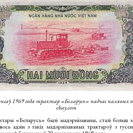
онгаў 1969 года трактар «Беларусь» падчас палявых 
ebay.com
ктары «Беларусь» былі мадэрнізаваны, сталі больш 
ось адзін з такіх мадэрнізаваных трактароў з гус