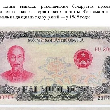
адзіны выпадак размяшчэння беларускіх прам
рашовых знаках. Першы раз банкноты В’етнама з вы
маль на дваццаць гадоў раней — у 1969 годзе.