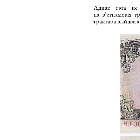
Аднак гэта не 
на в’етнамскіх г
трактара выйшлі а