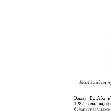
БелАЗ падчас п
Выяву БелАЗа в’
1987 года, падкр
беларускага цяжка