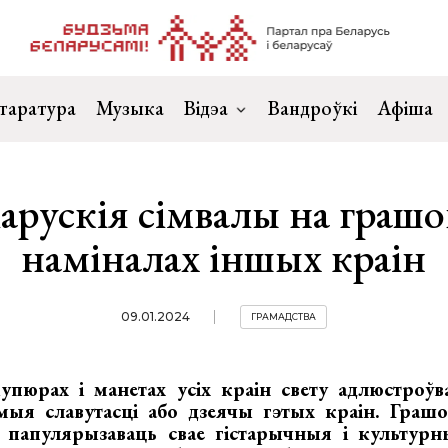
таратура
Музыка
Відэа
Вандроўкі
Афіша
арускія сімвалы на граш
наміналах іншых краін
09.01.2024
ГРАМАДСТВА
пюрах і манетах усіх краін свету адлюстроў
ыя славутасці або дзеячы гэтых краін. Грашо
е папулярызаваць свае гістарычныя і культурн