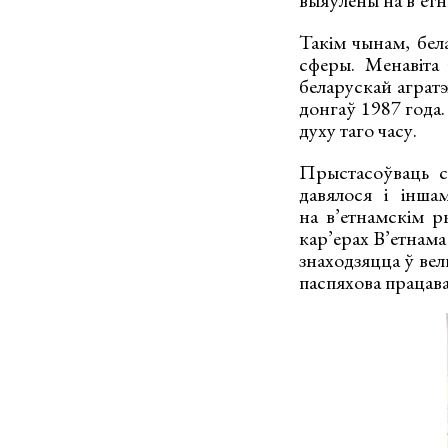
выяўлены на в’етн
Такім чынам, бел
сферы. Менавіта
беларускай агратэ
донгаў 1987 года.
духу таго часу.
Прыстасоўваць с
давялося і інша
на в’етнамскім р
кар’ерах В’етнама
знаходзяцца ў вел
паспяхова працав