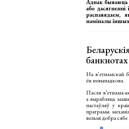
Аднак бываюць 
або дасягненні 
распавядаем, 
наміналы іншых
Беларускі
банкнотах
На в’етнамскай б
ён невыпадкова.
Пасля в’етнама-ам
а вырабляць машы
пастаўляў у краі
праграмы механіз
вельмі добра сябе