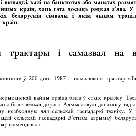
і выпадкі, калі на банкнотах або манетах разм
іншых краін, хоць гэта досыць рэдкая з’ява. У
якія беларускія сімвалы і якім чынам трапі
 краін.
я трактары і самазвал на в’
анкноце ў 200 донг 1987 г. намаляваны трактар «Бел
ерыканскай вайны краіна была ў стане крызісу. Тэхна
ны было вельмі дорага. Адмысловую дапамогу тады 
ну неабходную для сельскай гаспадаркі тэхніку. У
ацыі сельскай гаспадаркі В’етнам атрымаў беларуск
 зарэкамендавалі.