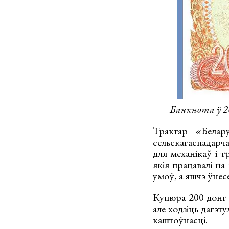
Банкнота ў 2
Трактар «Белар
сельскагаспадарча
для механікаў і т
якія працавалі на
умоў, а яшчэ ўнес
Купюра 200 донг 
але ходзіць дагэту
каштоўнасці.