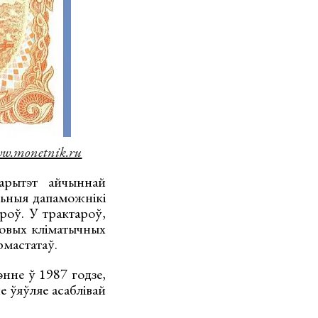
w.monetnik.ru
арытэт айчыннай
альныя дапаможнікі
роў. У трактароў,
цовых кліматычных
рмастатаў.
нне ў 1987 годзе,
е ўяўляе асаблівай