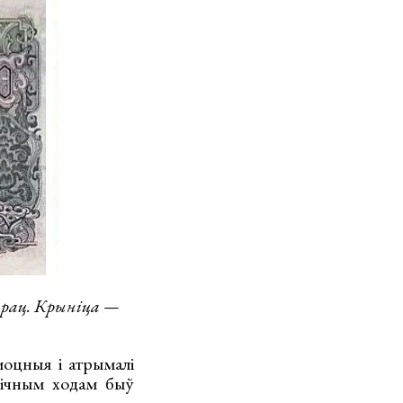
прац. Крыніца —
моцныя і атрымалі
енічным ходам быў