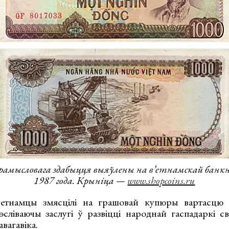
рамысловага здабыцця выяўлены на в’етнамскай банкн
1987 года. Крыніца —
www.shopcoins.ru
етнамцы змясцілі на грашовай купюры вартасцю 
эсліваючы заслугі ў развіцці народнай гаспадаркі св
вагавіка.