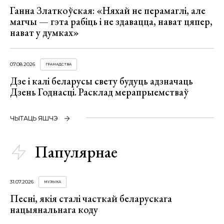
Ганна Златкоўская: «Няхай не перамаглі, але
магчы — гэта рабіць і не здавацца, нават цяпер,
нават у думках»
07.08.2026
ГРАМАДСТВА
Дзе і калі беларусы свету будуць адзначаць
Дзень Годнасці. Расклад мерапрыемстваў
ЧЫТАЦЬ ЯШЧЭ
Папулярнае
31.07.2026
МУЗЫКА
Песні, якія сталі часткай беларускага
нацыянальнага коду