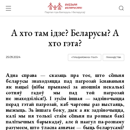
А хто там ідзе? Беларусы? А
хто гэта?
25.09.2024
«ПРЫДАРОЖНЫ ПЫЛ»
ГРАМАДСТВА
Адна справа — сказаць пра тое, што сёньня
беларусы знаходзяцца пад пагрозай існаваньня
як нацыі (нібы прынамсі за апошнія некалькі
сотняў гадоў мы пад той пагрозай
не знаходзіліся!). І зусім іншая — задзіночыцца
перад гэтай пагрозай, каб чарговы раз выстаяць,
выжыць. Зь іншага боку, дык а як задзіночыцца,
калі мы ня толькі стаім сёньня па розныя бакі
палітычных барыкадаў, але й наагул па-рознаму
разумеем, што ўласна азначае — быць беларусамі?