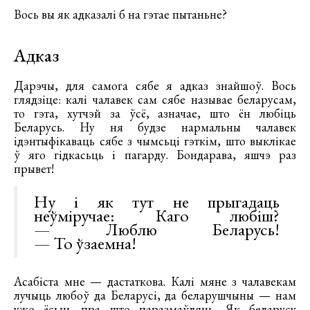
Вось вы як адказалі б на гэтае пытаньне?
Адказ
Дарэчы, для самога сябе я адказ знайшоў. Вось
глядзіце: калі чалавек сам сябе называе беларусам,
то гэта, хутчэй за ўсё, азначае, што ён любіць
Беларусь. Ну ня будзе нармальны чалавек
ідэнтыфікаваць сябе з чымсьці гэткім, што выклікае
ў яго гідкасьць і пагарду. Бондарава, яшчэ раз
прывет!
Ну і як тут не прыгадаць
неўміручае: Каго любіш?
— Люблю Беларусь!
— То ўзаемна!
Асабіста мне — дастаткова. Калі мяне з чалавекам
лучыць любоў да Беларусі, да беларушчыны — нам
ужо ёсьць пра што паразмаўляць. Як беларусу