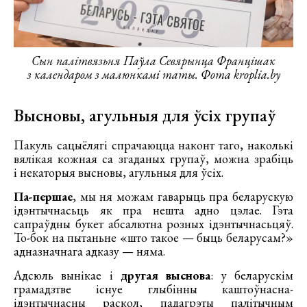
Сын палітвязьня Паўла Севярынца Францішак
з календаром з малюнкамі таты. Фота kroplia.by
Высновы, агульныя для ўсіх групаў
Пакуль сацыёлягі спрачаюцца наконт таго, наколькі
вялікая кожная са згаданых групаў, можна зрабіць
і некаторыя высновы, агульныя для ўсіх.
Па-першае
, мы ня можам гаварыць пра беларускую
ідэнтычнасьць як пра нешта адно цэлае. Гэта
сапраўдны букет абсалютна розных ідэнтычнасьцяў.
То-бок на пытаньне «што такое — быць беларусам?»
адназначнага адказу — няма.
Адсюль вынікае і
другая выснова
: у беларускім
грамадзтве існуе глыбінны каштоўнасна-
ідэнтычнасны раскол, падагрэты палітычным