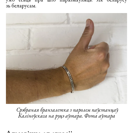
зь беларусам.
Срэбраная бранзалетка з паролем паўстанцаў
Каліноўскага на руцэ аўтара. Фота аўтара