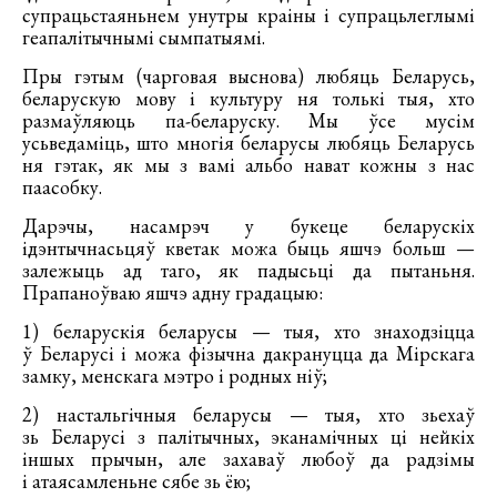
супрацьстаяньнем унутры краіны і супрацьлеглымі
геапалітычнымі сымпатыямі.
Пры гэтым (чарговая выснова) любяць Беларусь,
беларускую мову і культуру ня толькі тыя, хто
размаўляюць па-беларуску. Мы ўсе мусім
усьведаміць, што многія беларусы любяць Беларусь
ня гэтак, як мы з вамі альбо нават кожны з нас
паасобку.
Дарэчы, насамрэч у букеце беларускіх
ідэнтычнасьцяў кветак можа быць яшчэ больш —
залежыць ад таго, як падысьці да пытаньня.
Прапаноўваю яшчэ адну градацыю:
1) беларускія беларусы — тыя, хто знаходзіцца
ў Беларусі і можа фізычна дакрануцца да Мірскага
замку, менскага мэтро і родных ніў;
2) настальгічныя беларусы — тыя, хто зьехаў
зь Беларусі з палітычных, эканамічных ці нейкіх
іншых прычын, але захаваў любоў да радзімы
і атаясамленьне сябе зь ёю;