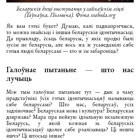
Беларускія дзеці выступаюць у гайнаўскім ліцэі
(Гаўнаўка, Польшча). Фота svaboda.org
Як вам гэткі букет? Думаю, калі паднапрэгчыся,
то можна знайсьці і іншыя беларускія ідэнтычнасьці.
Да прыкладу, ёсьць беларусы, у якіх продкі былі
зусім не беларусы, але вось жа ж усьведамілі сябе
гэтыя людзі беларусамі — хто ж ім забароніць?
Галоўнае пытаньне — што нас
лучыць
Між тым галоўнае пытаньне тут — дык а чаму
прадстаўнікі ўсіх гэтых ідэнтычнасьцяў называюць
сябе беларусамі? Што нас, беларусаў, усіх
задзіночвае? Беларуская мова і культура? Беларуская
дзяржава? Мара пра нейкую ідэальную незалежную
Беларусь, у якой кожная зь беларускіх
ідэнтычнасьцяў здолее сябе рэалізаваць? Ці нешта
яшчэ? Ці штосьці іншае?