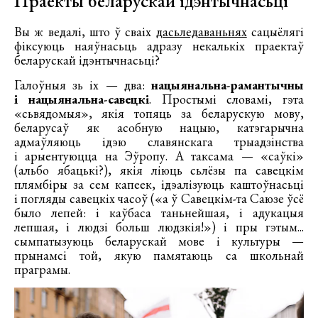
Праекты беларускай ідэнтычнасьці
Вы ж ведалі, што ў сваіх
дасьледаваньнях
сацыёлягі
фіксуюць наяўнасьць адразу некалькіх праектаў
беларускай ідэнтычнасьці?
Галоўныя зь іх — два:
нацыянальна-рамантычны
і нацыянальна-савецкі
. Простымі словамі, гэта
«сьвядомыя», якія топяць за беларускую мову,
беларусаў як асобную нацыю, катэгарычна
адмаўляюць ідэю славянскага трыадзінства
і арыентуюцца на Эўропу. А таксама — «саўкі»
(альбо ябацькі?), якія ліюць сьлёзы па савецкім
плямбіры за сем капеек, ідэалізуюць каштоўнасьці
і погляды савецкіх часоў («а ў Савецкім-та Саюзе ўсё
было лепей: і каўбаса таньнейшая, і адукацыя
лепшая, і людзі больш людзкія!») і пры гэтым...
сымпатызуюць беларускай мове і культуры —
прынамсі той, якую памятаюць са школьнай
праграмы.