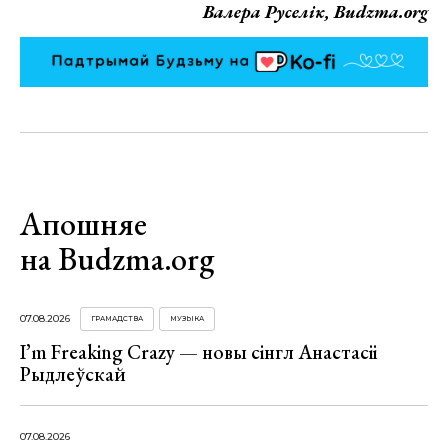
Валера Руселік, Budzma.org
Апошняе
на Budzma.org
07.08.2026
ГРАМАДСТВА
МУЗЫКА
I’m Freaking Crazy — новы сінгл Анастасіі
Рыдлеўскай
07.08.2026