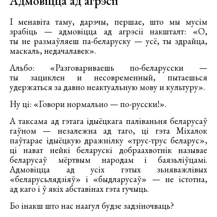
Адмовіцца ад агрэсіі
І менавіта таму, дарэчы, першае, што мы мусім
зрабіць — адмовіцца ад агрэсіі накшталт: «О,
ты не размаўляеш па-беларуску — усё, ты здрайца,
маскаль, недачалавек».
Альбо: «Разговариваешь по-беларусски —
ты зациклен и несовременный, пытаешься
удержаться за давно неактуальную мову и культуру».
Ну ці: «Говори нормально — по-русски!».
А таксама ад гэтага ідыёцкага паліваньня беларусаў
гаўном — незалежна ад таго, ці гэта Міхалок
паўтарае ідыёцкую дражнілку «трус-трус беларус»,
ці нават нейкі беларускі добраахвотнік называе
беларусаў мёртвым народам і баязьліўцамі.
Адмовіцца ад усіх гэтых зьняважлівых
«беларусьлядзіяў» і «быдларусаў» — не істотна,
ад каго і ў якіх абставінах гэта гучыць.
Бо інакш што нас наагул будзе задзіночваць?