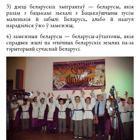
3) дзеці беларускіх эмігрантаў — беларусы, якія
разам з бацькамі зьехалі з Бацькаўшчыны зусім
маленькія й забылі Беларусь, альбо й наагул
нарадзіліся ўжо ў замежжы;
4) замежныя беларусы — беларусы-аўтахтоны, якія
спрадвек жылі на этнічных беларускіх землях па-за
тэрыторыяй сучаснай Беларусі.