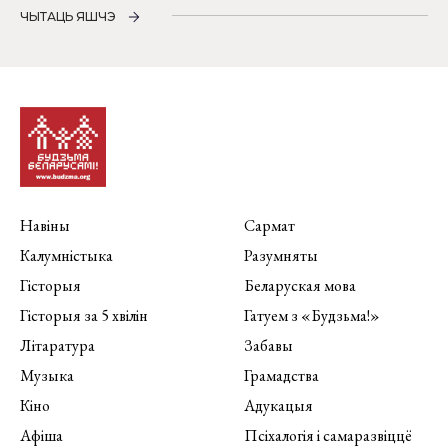
ЧЫТАЦЬ ЯШЧЭ
Навіны
Сармат
Калумністыка
Разумняты
Гісторыя
Беларуская мова
Гісторыя за 5 хвілін
Гатуем з «Будзьма!»
Літаратура
Забавы
Музыка
Грамадства
Кіно
Адукацыя
Афіша
Псіхалогія і самаразвіццё