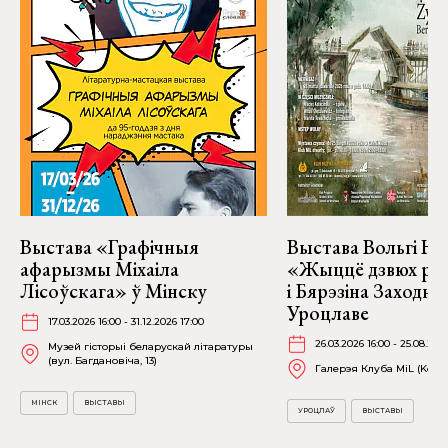
Выстава «Графічныя
Выстава Вольгі На
афарызмы Міхаіла
«Жыццё дзвюх рэк
Лісоўскага» ў Мінску
і Бярэзіна Заходня
Уроцлаве
17.03.2026 16:00 - 31.12.2026 17:00
26.03.2026 16:00 - 25.08.202
Музей гісторыі беларускай літаратуры
(вул. Багдановіча, 13)
Галерэя Клуба MiL (Kościu
МІНСК
ВЫСТАВЫ
УРОЦЛАЎ
ВЫСТАВЫ