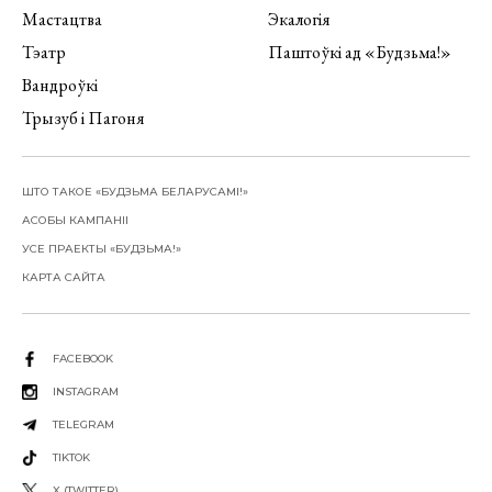
Мастацтва
Экалогія
Тэатр
Паштоўкі ад «Будзьма!»
Вандроўкі
Трызуб і Пагоня
ШТО ТАКОЕ «БУДЗЬМА БЕЛАРУСАМІ!»
АСОБЫ КАМПАНІІ
УСЕ ПРАЕКТЫ «БУДЗЬМА!»
КАРТА САЙТА
FACEBOOK
INSTAGRAM
TELEGRAM
TIKTOK
X (TWITTER)