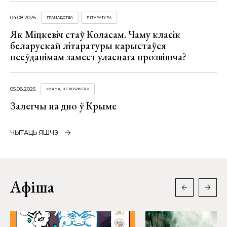
04.08.2026
ГРАМАДСТВА
ЛІТАРАТУРА
Як Міцкевіч стаў Коласам. Чаму класік
беларускай літаратуры карыстаўся
псеўданімам замест уласнага прозвішча?
05.08.2026
«МАМА, НЕ ЖУРЫСЯ!»
Залегчы на дно ў Крыме
ЧЫТАЦЬ ЯШЧЭ
Афіша