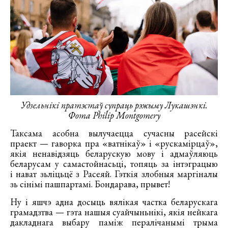
Удзельнікі пратэстаў супраць рэжыму Лукашэнкі.
Фота Philip Montgomery
Таксама асобна вылучаецца сучасны расейскі
праект — гаворка пра «ватнікаў» і «рускамірцаў»,
якія ненавідзяць беларускую мову і адмаўляюць
беларусам у самастойнасьці, топяць за інтэграцыю
і нават зьліцьцё з Расеяй. Гэткія злобныя маргіналы
зь сінімі пашпартамі. Бондарава, прывет!
Ну і яшчэ адна досыць вялікая частка беларускага
грамадзтва — гэта нашыя суайчыньнікі, якія нейкага
дакладнага выбару паміж пералічанымі трыма