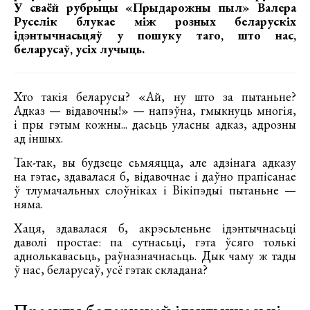
У сваёй рубрыцы «Прыдарожны пыл» Валера
Руселік блукае між розных беларускіх
ідэнтычнасьцяў у пошуку таго, што нас,
беларусаў, усіх лучыць.
Хто такія беларусы? «Ай, ну што за пытаньне?
Адказ — відавочны!» — напэўна, гмыкнуць многія,
і пры гэтым кожны... дасьць уласны адказ, адрозны
ад іншых.
Так-так, вы будзеце сьмяяцца, але адзінага адказу
на гэтае, здавалася б, відавочнае і даўно прапісанае
ў тлумачальных слоўніках і Вікіпэдыі пытаньне —
няма.
Хаця, здавалася б, акрэсьленьне ідэнтычнасьці
даволі простае: па сутнасьці, гэта ўсяго толькі
аднолькавасьць, раўназначнасьць. Дык чаму ж тады
ў нас, беларусаў, усё гэтак складана?