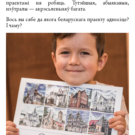
праектамі ня робяць. Тутэйшыя, абыякавыя,
нэўтралы — акрэсьленьняў багата.
Вось вы сябе да якога беларускага праекту адносіце?
І чаму?