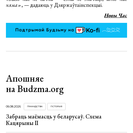
няма»
, — дадаюць у Дзяржаўтаінспекцыі.
Новы Час
Апошняе
на Budzma.org
06.08.2026
ГРАМАДСТВА
ГІСТОРЫЯ
Забраць маёмасць у беларусаў. Схема
Кацярыны ІІ