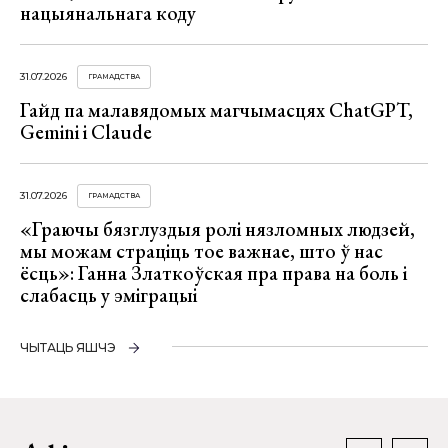
нацыянальнага коду
31.07.2026
ГРАМАДСТВА
Гайд па малавядомых магчымасцях ChatGPT,
Gemini і Claude
31.07.2026
ГРАМАДСТВА
«Граючы бязглуздыя ролі нязломных людзей,
мы можам страціць тое важнае, што ў нас
ёсць»: Ганна Златкоўская пра права на боль і
слабасць у эміграцыі
ЧЫТАЦЬ ЯШЧЭ