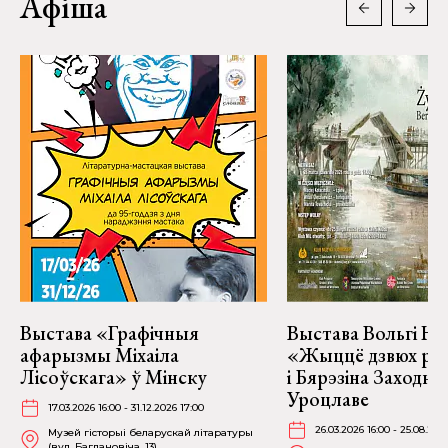
Афіша
Выстава «Графічныя
Выстава Вольгі На
афарызмы Міхаіла
«Жыццё дзвюх рэк
Лісоўскага» ў Мінску
і Бярэзіна Заходня
Уроцлаве
17.03.2026 16:00 - 31.12.2026 17:00
26.03.2026 16:00 - 25.08.202
Музей гісторыі беларускай літаратуры
(вул. Багдановіча, 13)