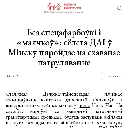
Без спецафарбоўкі і
«маячкоў»: сёлета ДАІ ў
Мінску пяройдзе на схаванае
патруляванне
06.01.2021
ГРАМАДСТВА
Сталічная Дзяржаўтаінспекцыя пачынае
ажыццяўляць кантроль дарожнай абстаноўкі з
выкарыстаннем тайных метадаў,
піша
Новы Час. На
службу, нароўні са звыклымі патрульнымі
транспартнымі сродкамі, будуць заступаць экіпажы
на аўто без адметнага абклейвання і «маячкоў»,