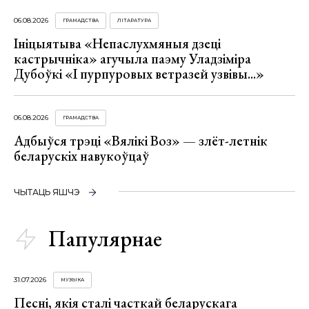
06.08.2026
ГРАМАДСТВА
ЛІТАРАТУРА
Ініцыятыва «Непаслухмяныя дзеці
кастрычніка» агучыла паэму Уладзіміра
Дубоўкі «І пурпуровых ветразей узвівы...»
06.08.2026
ГРАМАДСТВА
Адбыўся трэці «Вялікі Воз» — злёт-летнік
беларускіх навукоўцаў
ЧЫТАЦЬ ЯШЧЭ
Папулярнае
31.07.2026
МУЗЫКА
Песні, якія сталі часткай беларускага