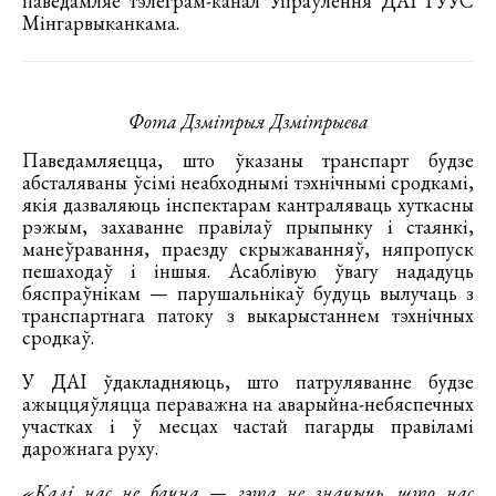
паведамляе тэлеграм-канал Упраўлення ДАІ ГУУС
Мінгарвыканкама.
Фота Дзмітрыя Дзмітрыева
Паведамляецца, што ўказаны транспарт будзе
абсталяваны ўсімі неабходнымі тэхнічнымі сродкамі,
якія дазваляюць інспектарам кантраляваць хуткасны
рэжым, захаванне правілаў прыпынку і стаянкі,
манеўравання, праезду скрыжаванняў, няпропуск
пешаходаў і іншыя. Асаблівую ўвагу нададуць
бяспраўнікам — парушальнікаў будуць вылучаць з
транспартнага патоку з выкарыстаннем тэхнічных
сродкаў.
У ДАІ ўдакладняюць, што патруляванне будзе
ажыццяўляцца пераважна на аварыйна-небяспечных
участках і ў месцах частай пагарды правіламі
дарожнага руху.
«Калі нас не бачна — гэта не значыць, што нас