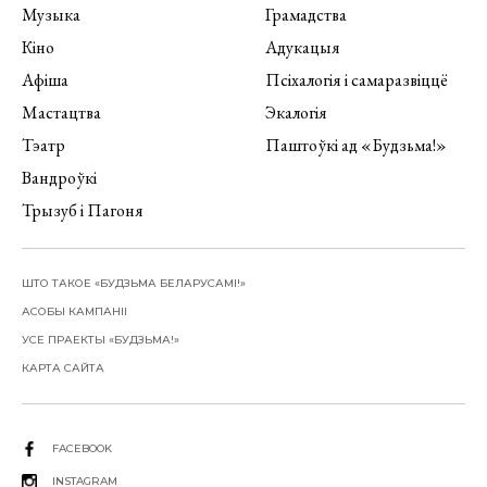
Музыка
Грамадства
Кіно
Адукацыя
Афіша
Псіхалогія і самаразвіццё
Мастацтва
Экалогія
Тэатр
Паштоўкі ад «Будзьма!»
Вандроўкі
Трызуб і Пагоня
ШТО ТАКОЕ «БУДЗЬМА БЕЛАРУСАМІ!»
АСОБЫ КАМПАНІІ
УСЕ ПРАЕКТЫ «БУДЗЬМА!»
КАРТА САЙТА
FACEBOOK
INSTAGRAM