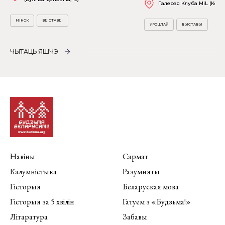
Галерэя Клуба MiL (Kościu
МІНСК
ВЫСТАВЫ
УРОЦЛАЎ
ВЫСТАВЫ
ЧЫТАЦЬ ЯШЧЭ
Навіны
Сармат
Калумністыка
Разумняты
Гісторыя
Беларуская мова
Гісторыя за 5 хвілін
Гатуем з «Будзьма!»
Літаратура
Забавы