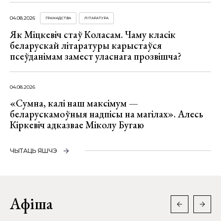
04.08.2026
ГРАМАДСТВА
ЛІТАРАТУРА
Як Міцкевіч стаў Коласам. Чаму класік
беларускай літаратуры карыстаўся
псеўданімам замест уласнага прозвішча?
04.08.2026
«Сумна, калі наш максімум —
беларускамоўныя надпісы на магілах». Алесь
Кіркевіч адказвае Міколу Бугаю
ЧЫТАЦЬ ЯШЧЭ
Афіша