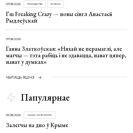
07.08.2026
ГРАМАДСТВА
МУЗЫКА
I’m Freaking Crazy — новы сінгл Анастасіі
Рыдлеўскай
07.08.2026
Ганна Златкоўская: «Няхай не перамаглі, але
магчы — гэта рабіць і не здавацца, нават цяпер,
нават у думках»
ЧЫТАЦЬ ЯШЧЭ
Папулярнае
05.08.2026
«МАМА, НЕ ЖУРЫСЯ!»
Залегчы на дно ў Крыме