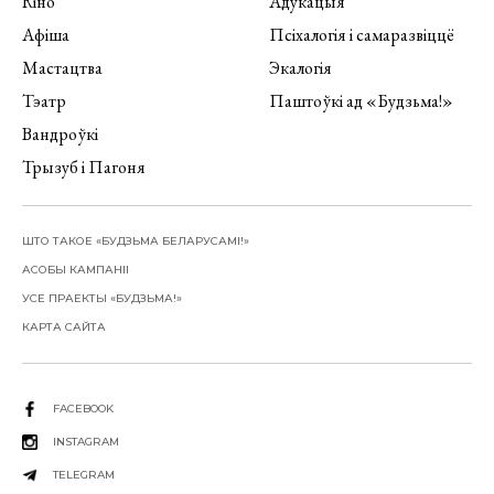
Кіно
Адукацыя
Афіша
Псіхалогія і самаразвіццё
Мастацтва
Экалогія
Тэатр
Паштоўкі ад «Будзьма!»
Вандроўкі
Трызуб і Пагоня
ШТО ТАКОЕ «БУДЗЬМА БЕЛАРУСАМІ!»
АСОБЫ КАМПАНІІ
УСЕ ПРАЕКТЫ «БУДЗЬМА!»
КАРТА САЙТА
FACEBOOK
INSTAGRAM
TELEGRAM