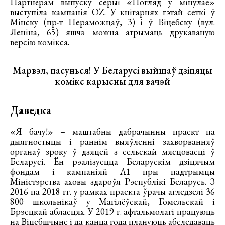
Партнёрам выпуску серыі «Погляд у мінулае»
выступіла кампанія OZ. У кнігарнях гэтай сеткі ў
Мінску (пр-т Пераможцаў, 3) і ў Віцебску (вул.
Леніна, 65) яшчэ можна атрымаць друкаваную
версію комікса.
Марвэл, пасунься! У Беларусі выйшаў дзіцяцы
комікс карысны для вачэй
Даведка
«Я бачу!» – маштабны дабрачынны праект па
дыягностыцы і раннім выяўленні захворванняў
органаў зроку ў дзяцей з сельскай мясцовасці ў
Беларусі. Ён рэалізуецца Беларускім дзіцячым
фондам і кампаніяй А1 пры падтрымцы
Міністэрства аховы здароўя Рэспублікі Беларусь. З
2016 па 2018 гг. у рамках праекта ўрачы агледзелі 36
800 школьнікаў у Магілёўскай, Гомельскай і
Брэсцкай абласцях. У 2019 г. афтальмолагі працуюць
на Віцебшчыне і да канца года плануюць абследаваць