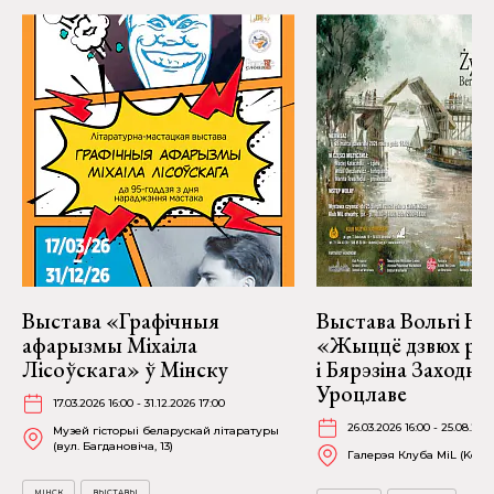
Выстава «Графічныя
Выстава Вольгі На
афарызмы Міхаіла
«Жыццё дзвюх рэк
Лісоўскага» ў Мінску
і Бярэзіна Заходня
Уроцлаве
17.03.2026 16:00 - 31.12.2026 17:00
26.03.2026 16:00 - 25.08.202
Музей гісторыі беларускай літаратуры
(вул. Багдановіча, 13)
Галерэя Клуба MiL (Kościu
МІНСК
ВЫСТАВЫ