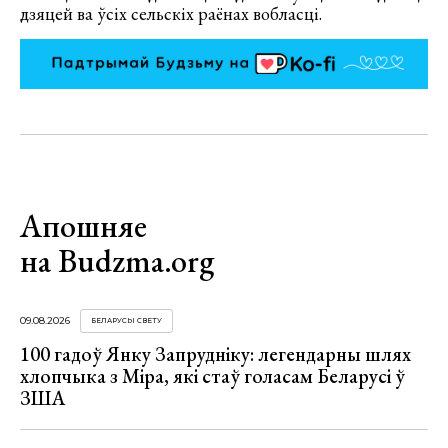
дзяцей ва ўсіх сельскіх раёнах вобласці.
Апошняе
на Budzma.org
09.08.2026
БЕЛАРУСЫ СВЕТУ
100 гадоў Янку Запрудніку: легендарны шлях
хлопчыка з Міра, які стаў голасам Беларусі ў
ЗША