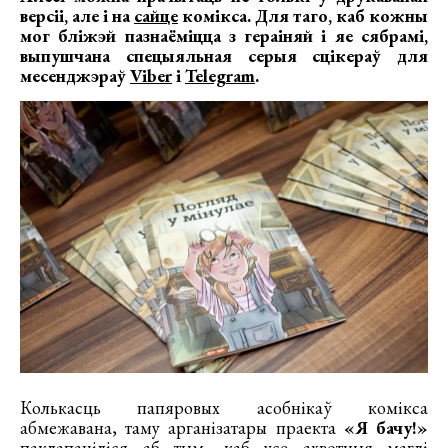
версіі, але і на
сайце
комікса
.
Для таго, каб кожны
мог бліжэй пазнаёміцца з гераіняй і яе сябрамі,
выпушчана спецыяльная серыя сцікераў для
месенджэраў
Viber
і
Telegram
.
Колькасць папяровых асобнікаў комікса
абмежавана, таму арганізатары праекта
«Я бачу!»
паклапаціліся аб тым, каб усе ахвотныя маглі