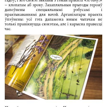
– клопатам аб зроку. Захапляльныя прыгоды герояў
дапоўнены спецыяльнымі рэбусамі і
практыкаваннямі для вачэй. Арганізатары праекта
ўпэўнены: усё гэта дапаможа юным чытачам не
толькі пранікнуцца сюжэтам, але і карысна правесці
час.