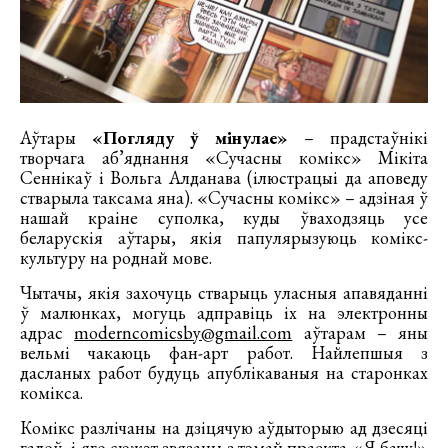
Аўтары
«Погляду ў мінулае»
– прадстаўнікі
творчага аб’яднання «Сучасны комікс» Мікіта
Сеннікаў і Вольга Алданава (ілюстрацыі да аповеду
стварыла таксама яна). «Сучасны комікс» – адзіная ў
нашай краіне суполка, куды ўваходзяць усе
беларускія аўтары, якія папулярызуюць комікс-
культуру на роднай мове.
Чытачы, якія захочуць стварыць уласныя апавяданні
ў малюнках, могуць адправіць іх на электронны
адрас
moderncomicsby@gmail.com
аўтарам – яны
вельмі чакаюць фан-арт работ. Найлепшыя з
дасланых работ будуць апублікаваныя на старонках
комікса.
Комікс разлічаны на дзіцячую аўдыторыю ад дзесяці
гадоў, і яго сюжэт звязаны з тэмай праекта «Я бачу!»