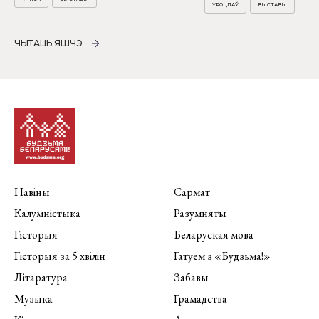
УРОЦЛАЎ
ВЫСТАВЫ
ЧЫТАЦЬ ЯШЧЭ
Навіны
Сармат
Калумністыка
Разумняты
Гісторыя
Беларуская мова
Гісторыя за 5 хвілін
Гатуем з «Будзьма!»
Літаратура
Забавы
Музыка
Грамадства