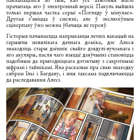
прачытаць яго ў электроннай версіі. Пакуль выйшла
толькі першая частка серыі «Погляду ў мінулае».
Другая з’явіцца ў снежні, але ў экслюзіўным
сцікерпаку ўжо можна ўбачыць яе герояў.
Гісторыя пачынаецца напрыканцы летніх вакацый на
гарышчы невялікага дачнага доміка, дзе Алеся
знаходзіць стары дзённік свайго дзядулі-вучоанага і
яго акуляры, пасля чаго жыццё дзяўчынкі становіцца
падобным да прыгодніцкага дэтэктыву з сакрэтнымі
шфрамі і тайнікамі. Яна расказвае пра сваю знаходку
сябрам Ільі і Багдану, і яны таксама падключаюцца
да раследавання Алесі.