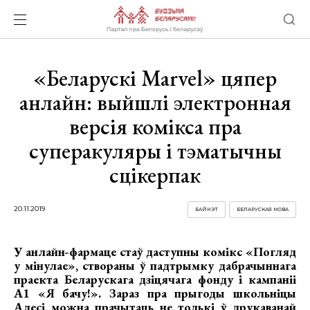
«Беларускі Marvel» цяпер
анлайн: выйшлі электронная
версія комікса пра
суперакуляры і тэматычны
сцікерпак
20.11.2019
БАЙНЭТ
БЕЛАРУСКАЯ МОВА
У анлайн-фармаце стаў даступны комікс «Погляд
у мінулае», створаны ў падтрымку дабрачыннага
праекта Беларускага дзіцячага фонду і кампаніі
А1 «Я бачу!».
З
араз пра прыгоды школьніцы
Алесі можна прачытаць не толькі ў друкаванай