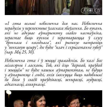
«І гэта вельмі небяспечна для нас. Небяспечна
перадусім у перспектвые ўласнага збаўлення. Бо вучань,
які не адчувае аўтарытэту свайго настаўніка,
перастае быць вучнем і ператвараецца ў слугу
"дрэннага і нягоднага", які рызыкуе патрапіць
у "вонкавую цемру", дзе будзе "плач і скрыгатанне зубоў"
(пар. Мц 25, 30).
Небяспечна гэта і ў жыцці грамадскім. Бо калі Бог
міласэрны і ласкавы, Той, які ёсць "дарогай, праўдай
і жыццём" не будзе нашым аўтарытэтам, не будуць
у аўтарытэце і людзі, якія імкнуцца быць падобнымі
да Бога ў сваёй праўдзівасці, шчырасці, мудрасці,
адказнасці, ахвярнасці.