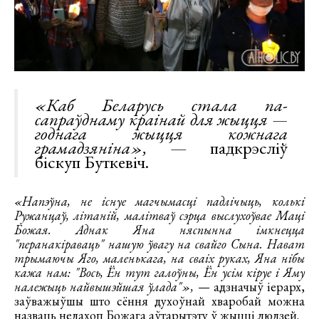
«Каб Беларусь стала па-
сапраўднаму краінай для жыцця —
годнага жыцця кожнага
грамадзяніна»,
— падкрэсліў
біскуп Буткевіч.
«Напэўна, не існуе магчымасці падлічыць, колькі
Ружанцаў, літаній, малітваў сэрца выслухоўвае Маці
Божая. Аднак Яна няспынна імкнецца
"перанакіраваць" нашую ўвагу на свайго Сына. Нават
трымаючы Яго, маленькага, на сваіх руках, Яна нібы
кажа нам: "Вось, Ён тут галоўны, Ён усім кіруе і Яму
належыць найвышэйшая ўлада"»,
— адзначыў іерарх,
заўважыўшы што сёння духоўнай хваробай можна
назваць недахоп Божага аўтарытэту ў жыцці людзей.