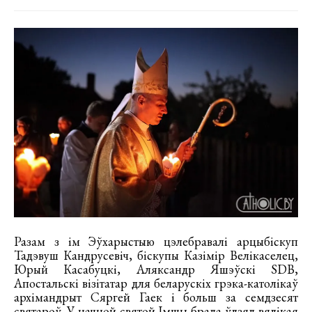
Разам з ім Эўхарыстыю цэлебравалі арцыбіскуп
Тадэвуш Кандрусевіч, біскупы Казімір Велікаселец,
Юрый Касабуцкі, Аляксандр Яшэўскі SDB,
Апостальскі візітатар для беларускіх грэка-католікаў
архімандрыт Сяргей Гаек і больш за семдзесят
святароў. У начной святой Імшы брала ўдзял вялікая