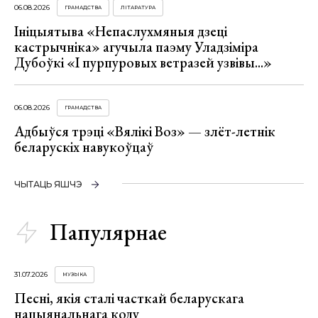
06.08.2026
ГРАМАДСТВА
ЛІТАРАТУРА
Ініцыятыва «Непаслухмяныя дзеці
кастрычніка» агучыла паэму Уладзіміра
Дубоўкі «І пурпуровых ветразей узвівы...»
06.08.2026
ГРАМАДСТВА
Адбыўся трэці «Вялікі Воз» — злёт-летнік
беларускіх навукоўцаў
ЧЫТАЦЬ ЯШЧЭ
Папулярнае
31.07.2026
МУЗЫКА
Песні, якія сталі часткай беларускага
нацыянальнага коду