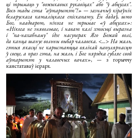
ці трымаць у "вожыкавых рукавіцах" або "ў абцугах".
Вось тады гэта "аўтарытэт"!» — зазначыў кіраўнік
беларускага каталіцкага епіскапату. Ён дадаў, што
Бог, наадварот, нікога не трымае «ў абцугах»:
«Нікога не знявольвае, і нават калі хтосьці выразна
і "па-нахабнаму" ідзе насуперак Яго Божай волі,
да канца шануе вольны выбар чалавека. <...> На жаль,
гэтыя якасці не карыстаюцца вялікай папулярнасцю
ў свеце, а праз гэта, на жаль, і Бог нярэдка губляе свой
аўтарытэт у чалавечых вачах», —
з горыччу
канстатаваў іерарх.