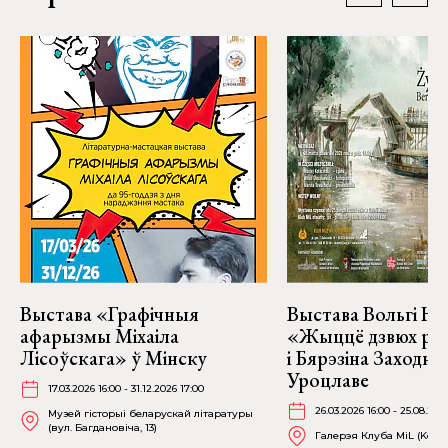
Выстава «Графічныя
Выстава Вольгі На
афарызмы Міхаіла
«Жыццё дзвюх рэк
Лісоўскага» ў Мінску
і Бярэзіна Заходня
Уроцлаве
17.03.2026 16:00 - 31.12.2026 17:00
26.03.2026 16:00 - 25.08.202
Музей гісторыі беларускай літаратуры
(вул. Багдановіча, 13)
Галерэя Клуба MiL (Kościu