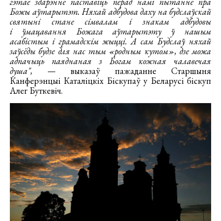
гэтае здарэнне паставіць перад намі пытанне пра
Божы аўтарытэт. Няхай адбудова даху на будслаўскай
святыні стане сімвалам і знакам адбудовы
і ўмацавання Божага аўтарытэту ў нашым
асабістым і грамадскім жыцці. А сам Будслаў няхай
заўсёды будзе для нас тым «родным кутом», дзе можа
адпачыць паяднаная з Богам кожная чалавечая
душа",
— выказаў пажаданне Старшыня
Канферэнцыі Каталіцкіх Біскупаў у Беларусі біскуп
Алег Буткевіч.