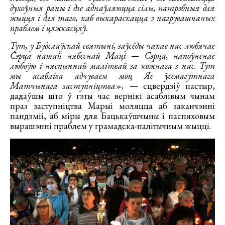
духоўныя раны і дзе аднаўляюцца сілы, патрэбныя для
жыцця і для таго, каб выкараскацца з нагрувашчаных
праблем і цяжкасцяў.
Тут, у Будслаўскай святыні, заўсёды чакае нас любячае
Сэрца нашай нябеснай Маці — Сэрца, напоўненае
любоўю і няспыннай малітвай за кожнага з нас. Тут
мы асабліва адчуваем моц Яе ўсемагутнага
Матчынага заступніцтва»,
— сцвердзіў пастыр,
дадаўшы што ў гэты час вернікі асаблівым чынам
праз заступніцтва Марыі моляцца аб заканчэнні
пандэміі, аб міры для Бацькаўшчыны і паспяховым
вырашэнні праблем у грамадска-палітычным жыцці.