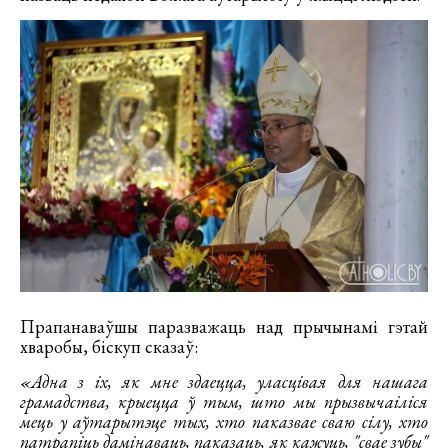
Прапанаваўшы паразважаць над прычынамі гэтай
хваробы, біскуп сказаў:
«Адна з іх, як мне здаецца, уласцівая для нашага
грамадства, крыецца ў тым, што мы прызвычаіліся
мець у аўтарытэце тых, хто паказвае сваю сілу, хто
патрапіць дамінаваць, паказаць, як кажуць, "свае зубы"