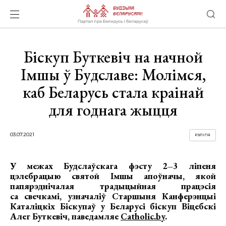
Біскуп Буткевіч на начной
Імшы ў Будславе: Молімся,
каб Беларусь стала краінай
для годнага жыцця
03.07.2021
РЭЛІГІЯ
У межах Будслаўскага фэсту 2–3 ліпеня
цэлебрацыю святой Імшы апоўначы, якой
папярэднічалая традыцыйная працэсія
са свечкамі, узначаліў Старшыня Канферэнцыі
Каталіцкіх Біскупаў у Беларусі біскуп Віцебскі
Алег Буткевіч, паведамляе
Catholic.by
.