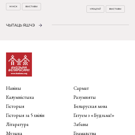
МІНСК
ВЫСТАВЫ
УРОЦЛАЎ
ВЫСТАВЫ
ЧЫТАЦЬ ЯШЧЭ
Навіны
Сармат
Калумністыка
Разумняты
Гісторыя
Беларуская мова
Гісторыя за 5 хвілін
Гатуем з «Будзьма!»
Літаратура
Забавы
Музыка
Грамадства