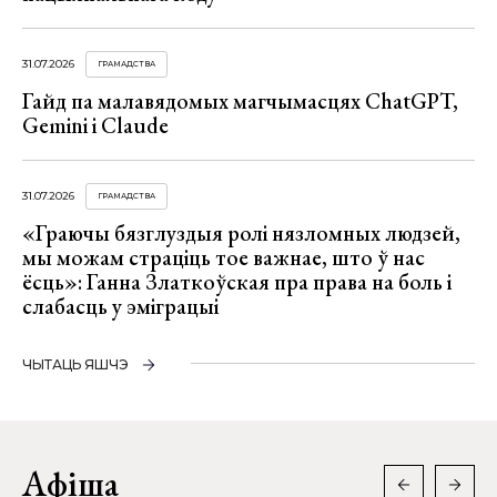
31.07.2026
ГРАМАДСТВА
Гайд па малавядомых магчымасцях ChatGPT,
Gemini і Claude
31.07.2026
ГРАМАДСТВА
«Граючы бязглуздыя ролі нязломных людзей,
мы можам страціць тое важнае, што ў нас
ёсць»: Ганна Златкоўская пра права на боль і
слабасць у эміграцыі
ЧЫТАЦЬ ЯШЧЭ
Афіша