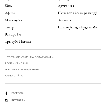
Кіно
Адукацыя
Афіша
Псіхалогія і самаразвіццё
Мастацтва
Экалогія
Тэатр
Паштоўкі ад «Будзьма!»
Вандроўкі
Трызуб і Пагоня
ШТО ТАКОЕ «БУДЗЬМА БЕЛАРУСАМІ!»
АСОБЫ КАМПАНІІ
УСЕ ПРАЕКТЫ «БУДЗЬМА!»
КАРТА САЙТА
FACEBOOK
INSTAGRAM