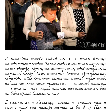
А менавіта такіх людзей мы <...> хочам бачыць
на адказных пасадах. Такім людзям мы хочам даручыць
наша здароўе, адукацыю, вытворчасць, адміністрацыю,
нарэшце, уладу. Таму пытанне Божага аўтарытэту
сапраўды нібы ўвенчвае пытанне нашай веры: так,
як дах увенчвае ўвесь будынак», — сцвердзіў пастыр.
— І вось ён, знак, перад нашымі вачыма: згарэлы дах
на будслаўскай базыліцы. <...>
Базыліка, якая з’яўляецца сімвалам, знакам нашай
веры і якая з-за пажару засталася без даху. Няхай