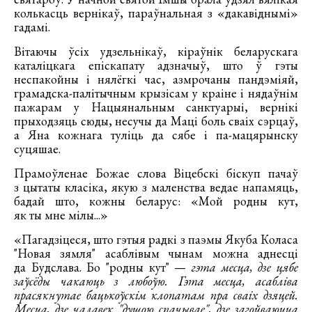
колькасць вернікаў, параўнальная з «дакавіднымі»
гадамі.
Вітаючы ўсіх удзельнікаў, кіраўнік беларускага
каталіцкага епіскапату адзначыў, што ў гэты
неспакойны і нялёгкі час, азмрочаны пандэміяй,
грамадска-палітычным крызісам у краіне і нядаўнім
пажарам у Нацыянальным санктуарыі, вернікі
прыходзяць сюды, несучы да Маці боль сваіх сэрцаў,
а Яна кожнага туліць да сябе і па-мацярынску
суцяшае.
Прамоўленае Божае слова Віцебскі біскуп пачаў
з цытаты класіка, якую з маленства ведае напамяць,
бадай што, кожны беларус: «Мой родны кут,
як ты мне мілы...»
«Пагадзіцеся, што гэтыя радкі з паэмы Якуба Коласа
"Новая зямля" асаблівым чынам можна аднесці
да Будслава. Бо "родны кут" —
гэта месца, дзе цябе
заўсёды чакаюць з любоўю. Гэта месца, асабліва
прасякнутае бацькоўскім клопатам пра сваіх дзяцей.
Месца, дзе чалавек "душою спачывае", дзе загойваюцца