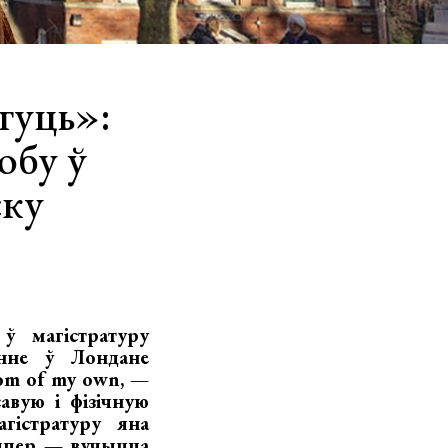
гуць»:
обу ў
ску
ў магістратуру
анне ў Лондане
om of my own, —
авую і фізічную
гістратуру яна
цяпер — вучыцца