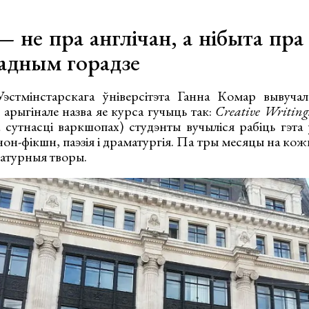
не пра англічан, а нібыта пра 
 адным горадзе
эстмінстарскага ўніверсітэта Ганна Комар вывучал
У арыгінале назва яе курса гучыць так:
Creative Writing
а сутнасці варкшопах) студэнты вучыліся рабіць гэта
нон-фікшн, паэзія і драматургія. Па тры месяцы на кож
ратурныя творы.