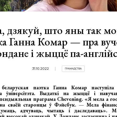
, дзякуй, што яны так мо
ка Ганна Комар — пра вуч
ндане і жыццё па-англій
31.10.2022
ГРАМАДСТВА
беларуская паэтка Ганна Комар паступіла 
ага ўніверсітэта. Выдаткі на жыццё і навуч
пендыяльная праграма Chevening. «Я мела a ro
 на сваёй старонцы ў Фэйсбук. — Мела фінанс
умаць, адчуваць, чытаць і даследаваць». Ма
ай высокай адзнакай. У Лондане застаеццца і 