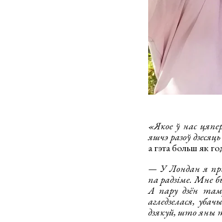
«Якое ў нас цяпер
яшчэ разоў дзесяц
а гэта больш як го
— У Лондан я пр
па радзіме. Мне 
А пару дзён таму
агледзелася, уба
дзякуй, што яны 