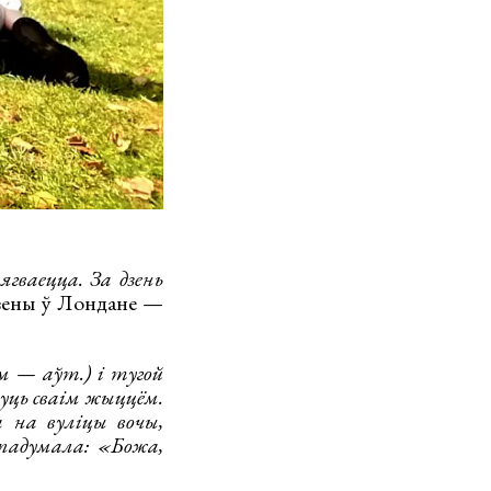
ягваецца. За дзень
дзены ў Лондане —
 — аўт.) і тугой
уць сваім жыццём.
 на вуліцы вочы,
 падумала: «Божа,