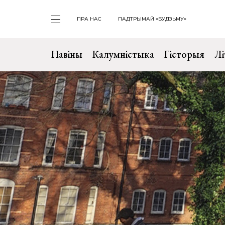
ПРА НАС
ПАДТРЫМАЙ «БУДЗЬМУ»
Навіны
Калумністыка
Гісторыя
Лі