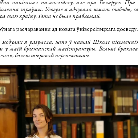
на напісаная па-англійску, але пра Беларусь. Пра д
адолення траўмы. Увогуле я адчувала шмат свабоды, 
 пра сваю краіну. Гэта не было праблемай.
эўнага расчаравання ад новага ўніверсітэцкага досведу:
модулях я разумела, што ў нашай Школе пісьменнік
ым у маёй брытанскай магістратуры. Вельмі бракав
лення, больш шырокай перспектывы.