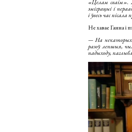
«Целам сваім». Я
эміграцыі і пера
і ўвесь час пісала
Не хавае Ганна і п
— На некаторых 
разоў лепшыя, ч
падыходу, паглыб