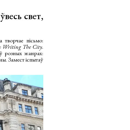
ўвесь свет,
а творчае пісьмо:
: Writing The City
.
 ў розных жанрах:
ны. Замест іспытаў