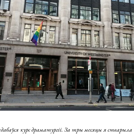
адабаўся курс драматургіі. За тры месяцы я стварыла