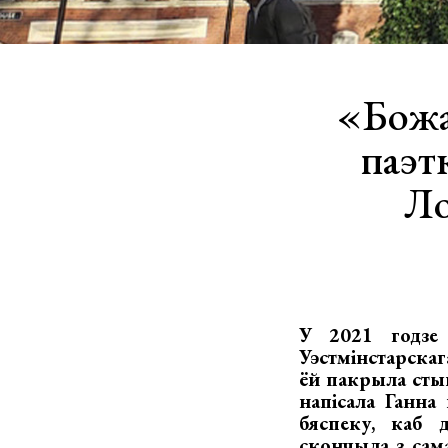
«Божа
паэт
Ло
У 2021 годзе 
Уэстмінстарск
ёй пакрыла сты
напісала Ганна
бяспеку, каб д
скончыла з сам