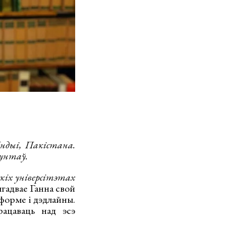
ндыі, Пакістана.
фунтаў.
скіх універсітэтах
адвае Ганна свой
форме і дэдлайны.
рацаваць над эсэ