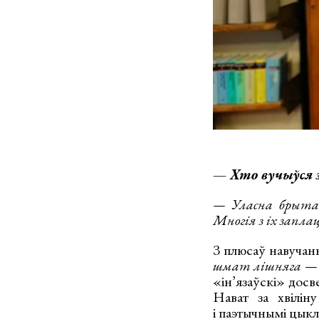
— Хто вучыўся з
— Уласна брытан
Многія з іх запла
З плюсаў навучанн
шмат лішняга — п
«ін’язаўскі» досв
Нават за хвілін
і паэтычнымі цыкла