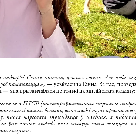
 надвор’е? Сёння сонечна, цёплая восень. Але неба зац
ь усё памяняецца»,
— усміхаецца Ганна. За час, праве
д — яна прызвычаілася не толькі да англійскага клімату:
ыехала з ПТСР (посттраўматычны стрэсавы сіндром
было вельмі цяжка бачыць, што людзі тут проста жыв
, пасля чарговага трындзяца ў навінах, я падняла
чыла ўсіх гэтых людзей, якія жывуць сваім жыццём, і
так могуць».