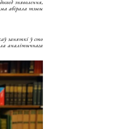
освед зняволення,
сама абірала тэмы
аў заняткі ў сто
ала аналітычнага