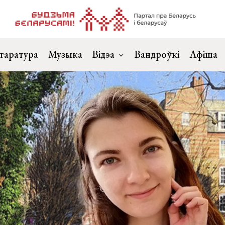
таратура
Музыка
Відэа
Вандроўкі
Афіша