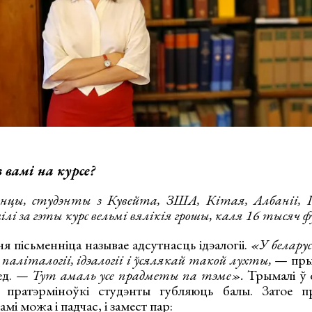
 вамі на курсе?
цы, студэнты з Кувейта, ЗША, Кітая, Албаніі, І
цілі за гэты курс вельмі вялікія грошы, каля 16 тысяч 
я пісьменніца называе адсутнасць ідэалогіі.
«У белару
аліталогіі, ідэалогіі і ўсялякай такой лухты,
— прыг
ед.
— Тут амаль усе прадметы па тэме».
Трымалі ў 
у пратэрміноўкі студэнты губляюць балы. Затое п
мі можа і падчас, і замест пар: