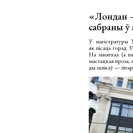
«Лондан — 
сабраны ў
У магістратуры У
як пісаць горад. 
На занятках (а п
мастацкая проза, 
ды залікаў — літа