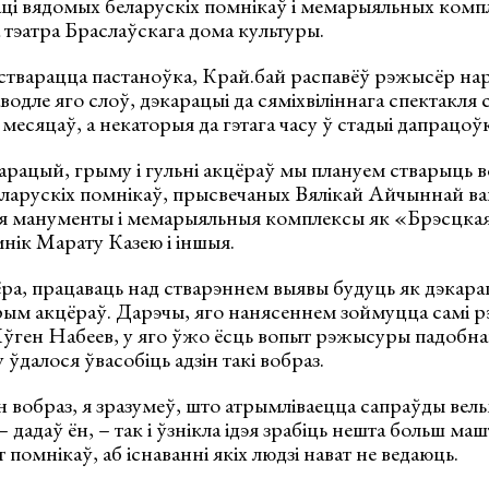
аці вядомых беларускіх помнікаў і мемарыяльных комп
тэатра Браслаўскага дома культуры.
 стварацца пастаноўка, Край.бай распавёў рэжысёр на
одле яго слоў, дэкарацыі да сяміхвіліннага спектакля с
месяцаў, а некаторыя да гэтага часу ў стадыі дапрацоўк
арацый, грыму і гульні акцёраў мы плануем стварыць 
ларускіх помнікаў, прысвечаных Вялікай Айчыннай вай
акія манументы і мемарыяльныя комплексы як «Брэсцка
нік Марату Казею і іншыя.
ра, працаваць над стварэннем выявы будуць як дэкара
грым акцёраў. Дарэчы, яго нанясеннем зоймуцца самі р
ўген Набеев, у яго ўжо ёсць вопыт рэжысуры падобнаг
ўдалося ўвасобіць адзін такі вобраз.
н вобраз, я зразумеў, што атрымліваецца сапраўды вел
– дадаў ён, – так і ўзнікла ідэя зрабіць нешта больш маш
 помнікаў, аб існаванні якіх людзі нават не ведаюць.