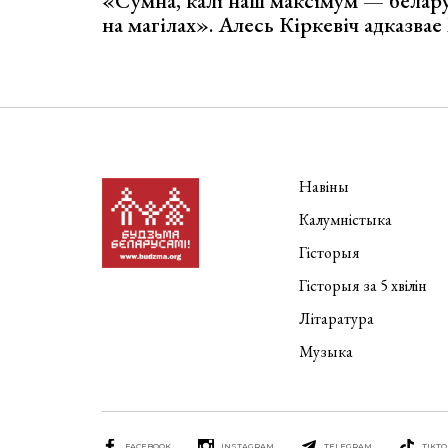
«Сумна, калі наш максімум — белар
на магілах». Алесь Кіркевіч адказва
Навіны
Калумністыка
Гісторыя
Гісторыя за 5 хвілін
Літаратура
Музыка
FACEBOOK
INSTAGRAM
TELEGRAM
TIKTO