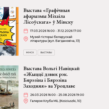
Выстава «Графічныя
афарызмы Міхаіла
Лісоўскага» ў Мінску
17.03.2026 16:00 - 31.12.2026 17:00
Музей гісторыі беларускай
літаратуры (вул. Багдановіча, 13)
МІНСК
ВЫСТАВЫ
Выстава Вольгі Навіцкай
«Жыццё дзвюх рэк.
Бярэзіна і Бярэзіна
Заходняя» ва Уроцлаве
26.03.2026 16:00 - 25.08.2026 19:00
Галерэя Клуба MiL (Kościuszki, 10)