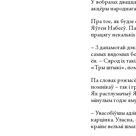
У вобразах двацц
акцёры народнага 
Пра тое, як будзе
Яўген Набееў. Пав
працягу некалькіх 
– З дапамогай дэк
самых вядомых бе
ён. – Сярод іх т
«Тры штыкі», пом
Па словах рэжысё
помнікаў – так і 
Як растлумачыў Я
мінулым годзе яму 
– Увасобіўшы адзі
карцінка. Уласна, 
краіне вельмі шмат