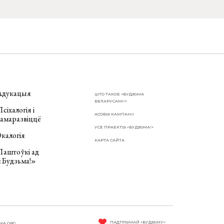
Адукацыя
ШТО ТАКОЕ «БУДЗЬМА
БЕЛАРУСАМІ!»
сіхалогія і
АСОБЫ КАМПАНІІ
самаразвіццё
УСЕ ПРАЕКТЫ «БУДЗЬМА!»
калогія
КАРТА САЙТА
Паштоўкі ад
«Будзьма!»
ПАДТРЫМАЙ «БУДЗЬМУ»
MA.ORG