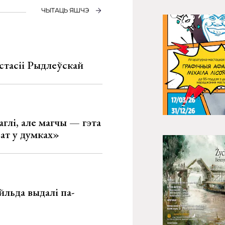
ЧЫТАЦЬ ЯШЧЭ
стасіі Рыдлеўскай
глі, але магчы — гэта
ват у думках»
льда выдалі па-