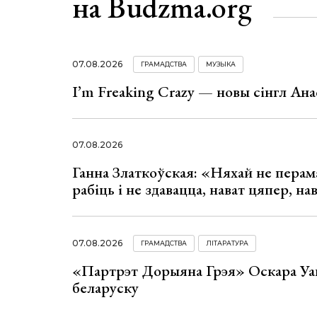
на Budzma.org
07.08.2026
ГРАМАДСТВА
МУЗЫКА
I’m Freaking Crazy — новы сінгл Ана
07.08.2026
Ганна Златкоўская: «Няхай не перама
рабіць і не здавацца, нават цяпер, на
07.08.2026
ГРАМАДСТВА
ЛІТАРАТУРА
«Партрэт Дорыяна Грэя» Оскара Уай
беларуску