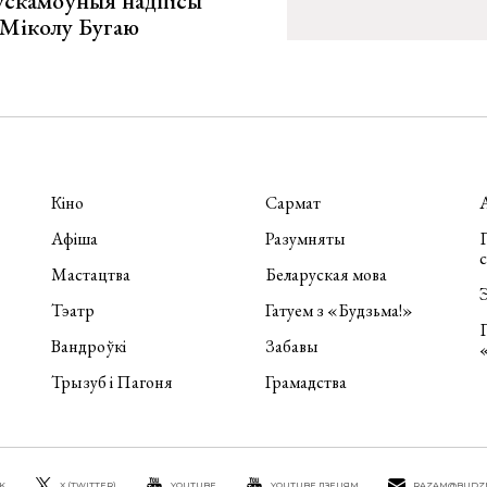
ускамоўныя надпісы
е Міколу Бугаю
Кіно
Сармат
Афіша
Разумняты
П
Мастацтва
Беларуская мова
Э
Тэатр
Гатуем з «Будзьма!»
Вандроўкі
Забавы
Трызуб і Пагоня
Грамадства
K
X (TWITTER)
YOUTUBE
YOUTUBE ДЗЕЦЯМ
RAZAM@BUDZ