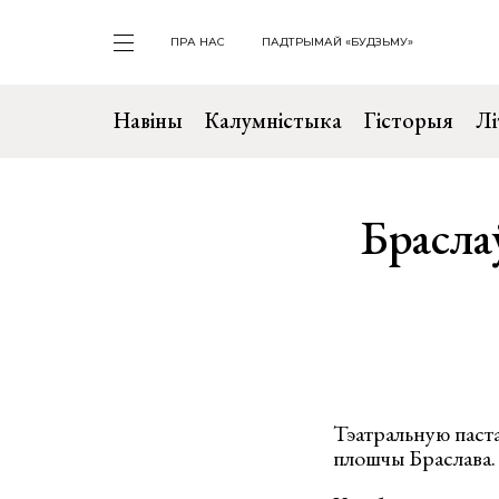
ПРА НАС
ПАДТРЫМАЙ «БУДЗЬМУ»
Навіны
Калумністыка
Гісторыя
Лі
Брасла
Тэатральную паста
плошчы Браслава.