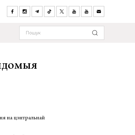
вядомыя
еня на цэнтральнай