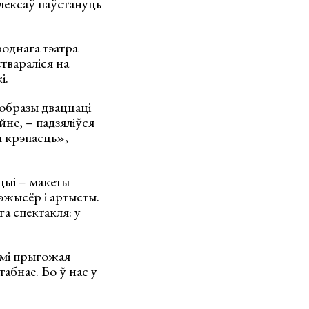
лексаў паўстануць
роднага тэатра
твараліся на
і.
вобразы дваццаці
не, – падзяліўся
я крэпасць»,
цыі – макеты
эжысёр і артысты.
а спектакля: у
ьмі прыгожая
табнае. Бо ў нас у