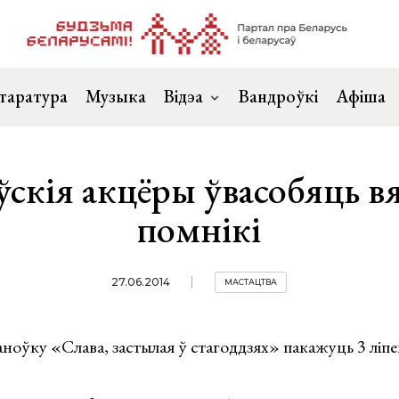
таратура
Музыка
Відэа
Вандроўкі
Афіша
ўскія акцёры ўвасобяць 
помнікі
27.06.2014
МАСТАЦТВА
ноўку «Слава, застылая ў стагоддзях» пакажуць 3 ліп