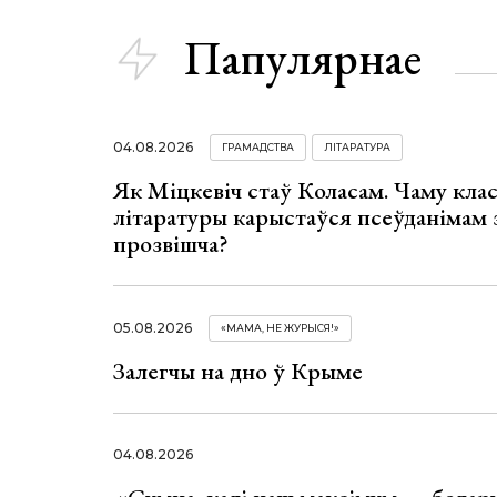
Папулярнае
04.08.2026
ГРАМАДСТВА
ЛІТАРАТУРА
Як Міцкевіч стаў Коласам. Чаму клас
літаратуры карыстаўся псеўданімам 
прозвішча?
05.08.2026
«МАМА, НЕ ЖУРЫСЯ!»
Залегчы на дно ў Крыме
04.08.2026