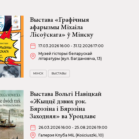
Выстава «Графічныя
афарызмы Міхаіла
Лісоўскага» ў Мінску
17.03.2026 16:00 - 31.12.2026 17:00
Музей гісторыі беларускай
літаратуры (вул. Багдановіча, 13)
МІНСК
ВЫСТАВЫ
Выстава Вольгі Навіцкай
«Жыццё дзвюх рэк.
Бярэзіна і Бярэзіна
Заходняя» ва Уроцлаве
26.03.2026 16:00 - 25.08.2026 19:00
Галерэя Клуба MiL (Kościuszki, 10)