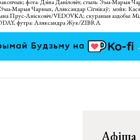
акопчык; фота: Дзіна Даніловіч; стыль: Эма-Марыя Ча
і: Эма-Марыя Чарных, Аляксандар Сітнікаў; мэйк: Кас
рына Прус-Анісковіч/VEDOVKA; скураныя аздобы: Мі
ODAY, футра: Аляксандра Жук/ZIBRA.
Афіша