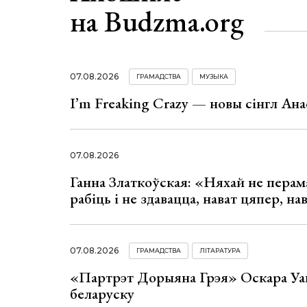
на Budzma.org
07.08.2026
ГРАМАДСТВА
МУЗЫКА
I’m Freaking Crazy — новы сінгл Ана
07.08.2026
Ганна Златкоўская: «Няхай не перама
рабіць і не здавацца, нават цяпер, на
07.08.2026
ГРАМАДСТВА
ЛІТАРАТУРА
«Партрэт Дорыяна Грэя» Оскара Уай
беларуску