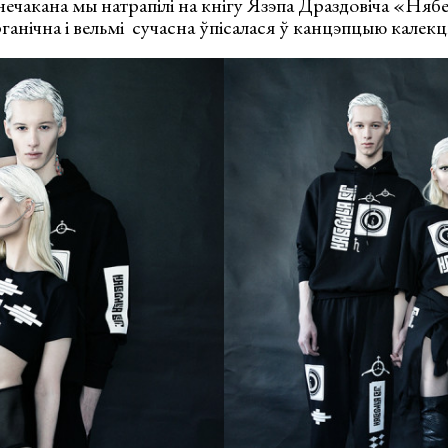
нечакана мы натрапілі на кнігу Язэпа Драздовіча «Нябе
ганічна і вельмі сучасна ўпісалася ў канцэпцыю калекц