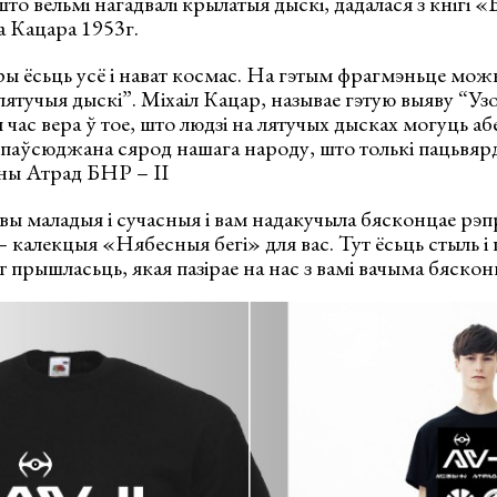
то вельмі нагадвалі крылатыя дыскі, дадалася з кнігі «
а Кацара 1953г.
 ёсьць усё і нават космас. На гэтым фрагмэньце можн
лятучыя дыскі”. Міхаіл Кацар, называе гэтую выяву “Узо
 час вера ў тое, што людзі на лятучых дысках могуць аб
спаўсюджана сярод нашага народу, што толькі пацьвя
бны Атрад БНР – ІІ
 вы маладыя і сучасныя і вам надакучыла бясконцае рэ
 калекцыя «Нябесныя бегі» для вас. Тут ёсьць стыль і 
ат прышласьць, якая пазірае на нас з вамі вачыма бяско