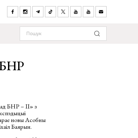
і БНР
ад БНР – ІІ» з
экспэдыцыі
варае новы Асобны
хаіл Баярын.