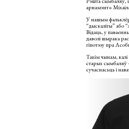
Рэшта сымбаляў, ш
арнамэнт» Міхаіл
У нашым фальклёры
“дыскаліты” або “
Відаць, у паваенны
даволі шырака ра
гіпотэзу пра Асо
Такім чынам, калі
старых сымбаляў –
сучаснасьць і нав