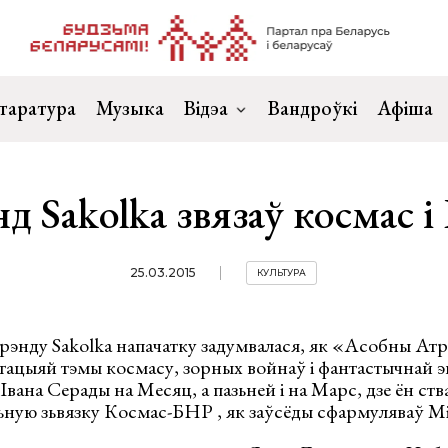
таратура
Музыка
Відэа
Вандроўкі
Афіша
д Sakolka звязаў космас 
25.03.2015
КУЛЬТУРА
рэнду Sakolka напачатку задумвалася, як «Асобны Атр
этацыяй тэмы космасу, зорных войнаў і фантастычнай 
ана Серады на Месяц, а пазьней і на Марс, дзе ён ст
ную зьвязку Космас-БНР , як заўсёды сфармуляваў Мі