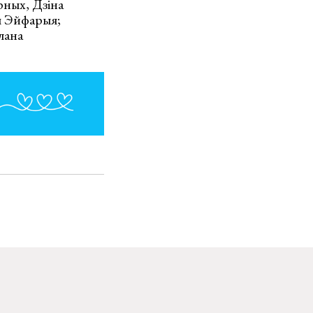
рных, Дзіна
я Эйфарыя;
лана