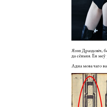
Язэп Драздовіч, б
да сёньня. Ён меў
Адна мова чаго в