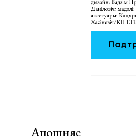
дызайн: Вадзім Пр
Даніловіч; мадэл
аксесуары: Каця
Хасіневіч/KILLT
Апошняе