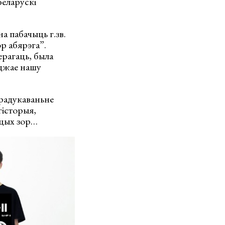
Беларускі
а пабачыць г.зв.
р абярэга”.
ерагаць, была
рджае нашу
прадукаваньне
гісторыя,
нцых зор…