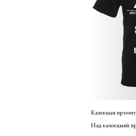
Калекцыя прэзэнтуе
Над калекцыяй пр