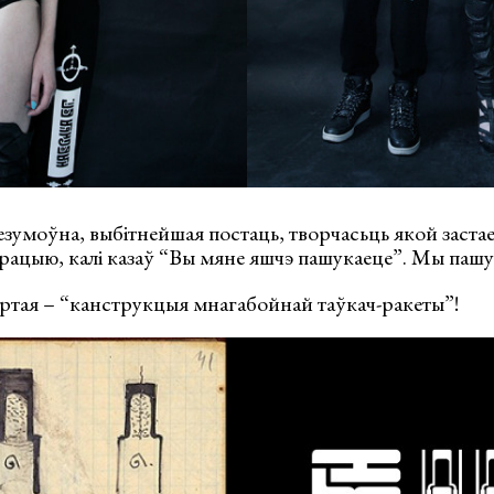
езумоўна, выбітнейшая постаць, творчасьць якой застае
 рацыю, калі казаў “Вы мяне яшчэ пашукаеце”. Мы пашук
артая – “канструкцыя мнагабойнай таўкач-ракеты”!