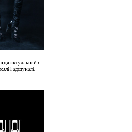
цца актуальнай і
алі і адшукалі.