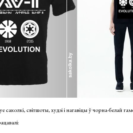
 саколкі, світшоты, худзі і нагавіцы ў чорна-белай гам
ацавалі: