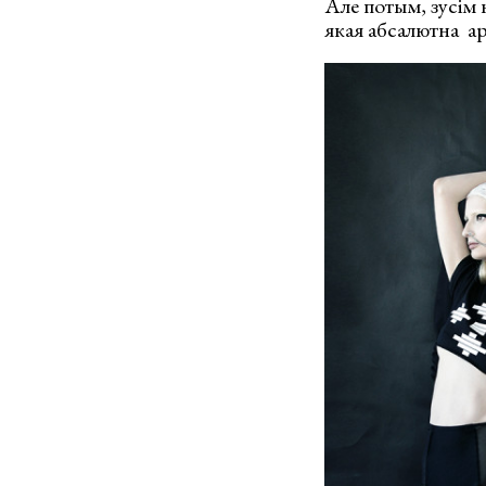
Але потым, зусім 
якая абсалютна ар