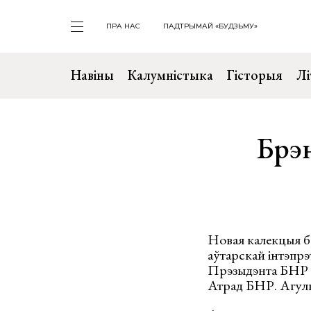
ПРА НАС
ПАДТРЫМАЙ «БУДЗЬМУ»
Навіны
Калумністыка
Гісторыя
Лі
Брэн
Новая калекцыя б
аўтарскай інтэпр
Прэзыдэнта БНР Ів
Атрад БНР. Агуль