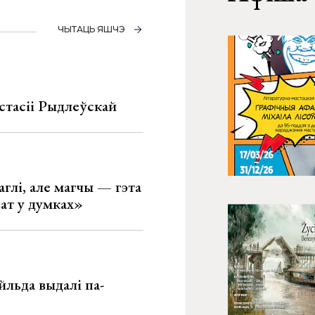
ЧЫТАЦЬ ЯШЧЭ
стасіі Рыдлеўскай
глі, але магчы — гэта
ват у думках»
льда выдалі па-