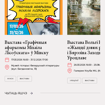
Выстава «Графічныя
Выстава Вольгі На
афарызмы Міхаіла
«Жыццё дзвюх рэк
Лісоўскага» ў Мінску
і Бярэзіна Заходня
Уроцлаве
17.03.2026 16:00 - 31.12.2026 17:00
26.03.2026 16:00 - 25.08.202
Музей гісторыі беларускай літаратуры
(вул. Багдановіча, 13)
Галерэя Клуба MiL (Kościu
МІНСК
ВЫСТАВЫ
УРОЦЛАЎ
ВЫСТАВЫ
ЧЫТАЦЬ ЯШЧЭ