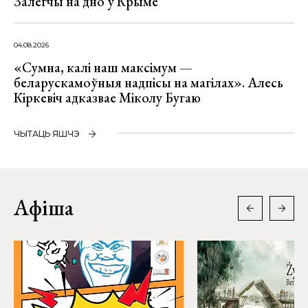
Залегчы на дно ў Крыме
04.08.2026
«Сумна, калі наш максімум —
беларускамоўныя надпісы на магілах». Алесь
Кіркевіч адказвае Міколу Бугаю
ЧЫТАЦЬ ЯШЧЭ
Афіша