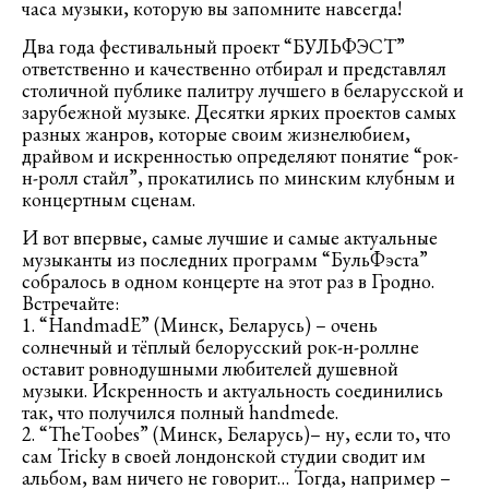
часа музыки, которую вы запомните навсегда!
Два года фестивальный проект “БУЛЬФЭСТ”
ответственно и качественно отбирал и представлял
столичной публике палитру лучшего в беларусской и
зарубежной музыке. Десятки ярких проектов самых
разных жанров, которые своим жизнелюбием,
драйвом и искренностью определяют понятие “рок-
н-ролл стайл”, прокатились по минским клубным и
концертным сценам.
И вот впервые, самые лучшие и самые актуальные
музыканты из последних программ “БульФэста”
собралось в одном концерте на этот раз в Гродно.
Встречайте:
1. “HаndmadE” (Минск, Беларусь) – очень
солнечный и тёплый белорусский рок-н-роллне
оставит ровнодушными любителей душевной
музыки. Искренность и актуальность соединились
так, что получился полный hаndmedе.
2. “TheTооbes” (Минск, Беларусь)– ну, если то, что
сам Tricky в своей лондонской студии сводит им
альбом, вам ничего не говорит… Тогда, например –