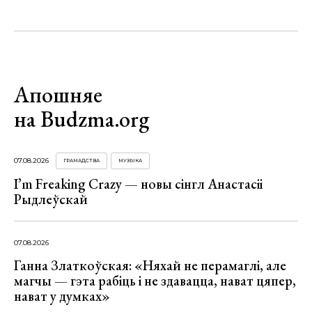
Апошняе
на Budzma.org
07.08.2026
ГРАМАДСТВА
МУЗЫКА
I’m Freaking Crazy — новы сінгл Анастасіі
Рыдлеўскай
07.08.2026
Ганна Златкоўская: «Няхай не перамаглі, але
магчы — гэта рабіць і не здавацца, нават цяпер,
нават у думках»