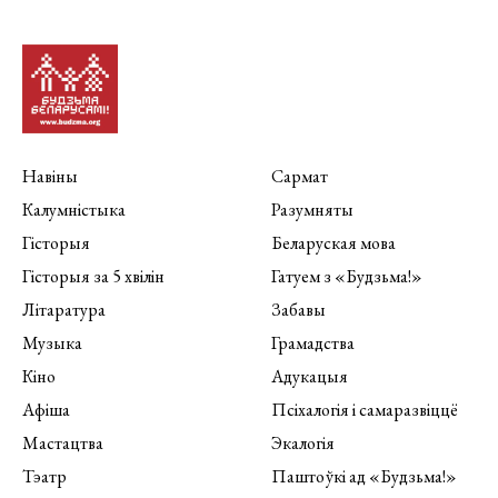
Навіны
Сармат
Калумністыка
Разумняты
Гісторыя
Беларуская мова
Гісторыя за 5 хвілін
Гатуем з «Будзьма!»
Літаратура
Забавы
Музыка
Грамадства
Кіно
Адукацыя
Афіша
Псіхалогія і самаразвіццё
Мастацтва
Экалогія
Тэатр
Паштоўкі ад «Будзьма!»