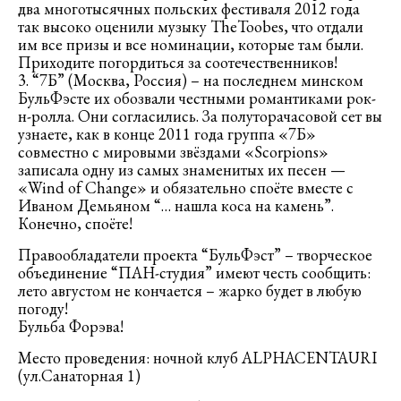
два многотысячных польских фестиваля 2012 года
так высоко оценили музыку TheToobes, что отдали
им все призы и все номинации, которые там были.
Приходите погордиться за соотечественников!
3. “7Б” (Москва, Россия) – на последнем минском
БульФэсте их обозвали честными романтиками рок-
н-ролла. Они согласились. За полуторачасовой сет вы
узнаете, как в конце 2011 года группа «7Б»
совместно с мировыми звёздами «Scorpions»
записала одну из самых знаменитых их песен —
«Wind of Change» и обязательно споёте вместе с
Иваном Демьяном “… нашла коса на камень”.
Конечно, споёте!
Правообладатели проекта “БульФэст” – творческое
объединение “ПАН-студия” имеют честь сообщить:
лето августом не кончается – жарко будет в любую
погоду!
Бульба Форэва!
Место проведения: ночной клуб ALPHACENTAURI
(ул.Санаторная 1)