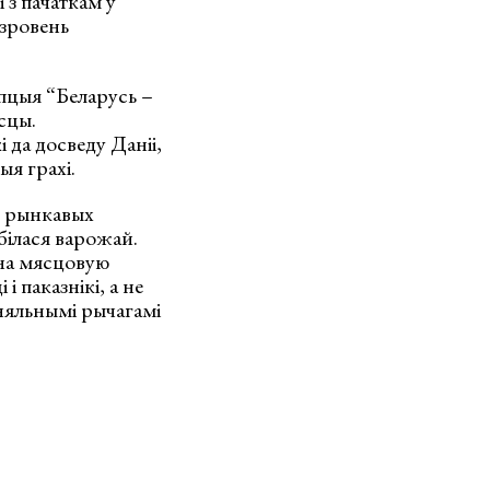
 з пачаткам у
узровень
пцыя “Беларусь –
сцы.
і да досведу Даніі,
я грахі.
я рынкавых
абілася варожай.
 на мясцовую
і паказнікі, а не
ўняльнымі рычагамі