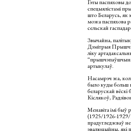
Гэты паспяховы до
спецыялістамі пр
што Беларусь, як 
можа паспяхова ра
сельскай гаспадар
Звычайна, палітык
Дзмітрыя Прышчэпа
ліку артадаксальн
“прышчэпаўшчына”,
артыкулаў.
Насамрэч жа, кола
было куды больш 
беларускай вёскі 
Кіслякоў, Радзіво
Менавіта імі быў 
(1925/1926-1929/1
прадугледжваў не 
эвалюцыйны, які п