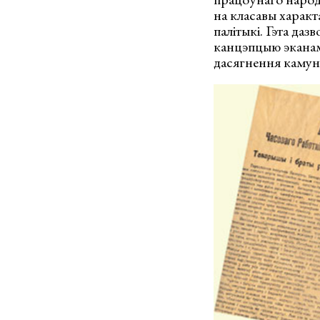
на класавы характ
палітыкі. Гэта да
канцэпцыю эканам
дасягнення камун