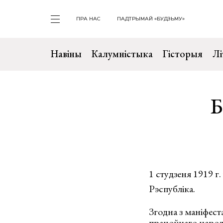
ПРА НАС
ПАДТРЫМАЙ «БУДЗЬМУ»
Навіны
Калумністыка
Гісторыя
Лі
Б
1 студзеня 1919 г
Рэспубліка.
Згодна з маніфест
працоўнаго народ