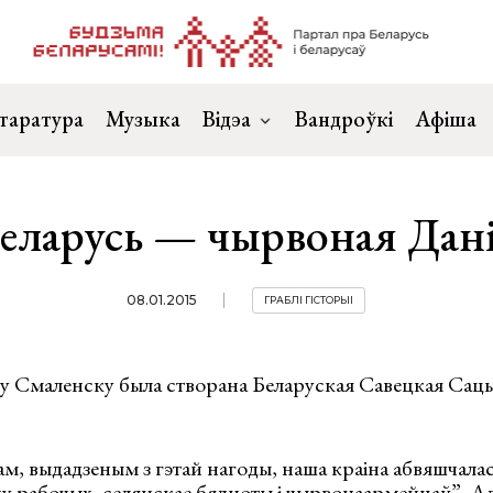
таратура
Музыка
Відэа
Вандроўкі
Афіша
еларусь — чырвоная Дан
08.01.2015
ГРАБЛІ ГІСТОРЫІ
. у Смаленску была створана Беларуская Савецкая Сац
ам, выдадзеным з гэтай нагоды, наша краіна абвяшчала
у рабочых, селянскае бядноты і чырвонаармейцаў”. Ад