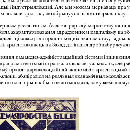
, была рэалізаваная толькі часткова і спыненая ў сувязі
цыі і індустрыялізацыі. Але мы можам меркаваць пра 
м шквале крытыкі, які абрынуўся на яе стваральнікаў.
Першым усесаюзным з’ездзе аграрыяў-марксістаў канцэ
ыла ахарактарызаваная адраджэннем капіталізму на вё
далі і цікавасць да прац нямецкіх эканамістаў, і адсылк
і, арыентаванасць на Захад ды іншыя дробнабуржуазны
твання камандна-адміністрацыйнай сістэмы і знікненн
 праграма не толькі страчвала сваю актуальнасць, але р
а быў працяг дарэвалюцыйнай эканомікі з арыентацыяй
альнікі абапіраліся на рэальныя эканамічныя мажлівасці 
ўленні план і рынак былі не антыподамі, але ўзаемадапа