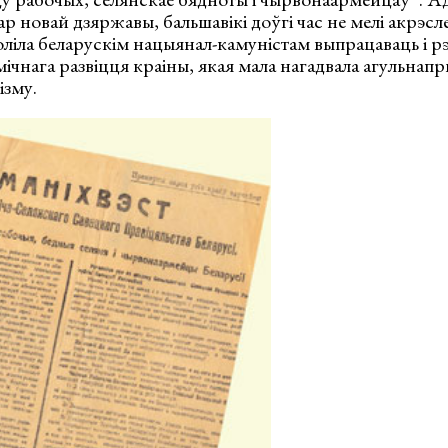
ар новай дзяржавы, бальшавікі доўгі час не мелі акрэс
зволіла беларускім нацыянал-камуністам выпрацаваць і р
ічнага развіцця краіны, якая мала нагадвала агульна
ізму.