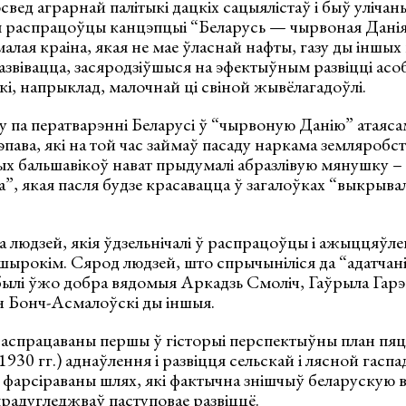
свед аграрнай палітыкі дацкіх сацыялістаў і быў улічан
ы распрацоўцы канцэпцыі “Беларусь — чырвоная Данія
малая краіна, якая не мае ўласнай нафты, газу ды іншы
звівацца, засяродзіўшыся на эфектыўным развіцці асо
кі, напрыклад, малочнай ці свіной жывёлагадоўлі.
у па ператварэнні Беларусі ў “чырвоную Данію” атаяса
ва, які на той час займаў пасаду наркама земляробства
ых бальшавікоў нават прыдумалі абразлівую мянушку –
 якая пасля будзе красавацца ў загалоўках “выкрывал
 людзей, якія ўдзельнічалі ў распрацоўцы і ажыццяўлен
шырокім. Сярод людзей, што спрычыніліся да “адатчан
былі ўжо добра вядомыя Аркадзь Смоліч, Гаўрыла Гарэц
н Бонч-Асмалоўскі ды іншыя.
распрацаваны першы ў гісторыі перспектыўны план пяц
930 гг.) аднаўлення і развіцця сельскай і лясной гаспа
фарсіраваны шлях, які фактычна знішчыў беларускую вё
радугледжваў паступовае развіццё.