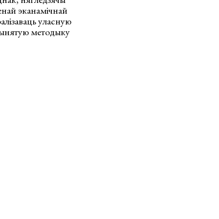
ленай эканамічнай
эалізаваць уласную
прынятую методыку