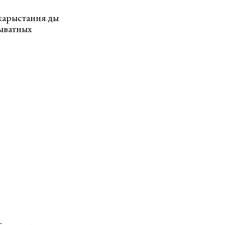
карыстання ды
рыватных