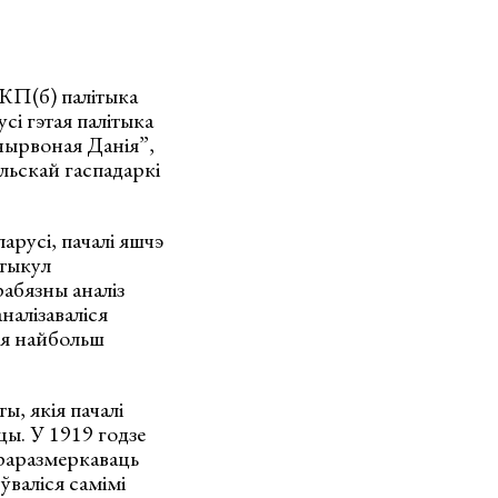
РКП(б) палітыка
сі гэтая палітыка
чырвоная Данія”,
льскай гаспадаркі
арусі, пачалі яшчэ
ртыкул
рабязны аналіз
налізаваліся
ся найбольш
ы, якія пачалі
цы. У 1919 годзе
ераразмеркаваць
ўваліся самімі