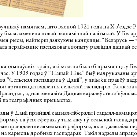
чнікаў памятаем, што вясной 1921 года на X з’ездзе 
у была заменена новай эканамічнай палітыкай. У Белару
івыя рысы, найперш дзякуючы канцэпцыі “Беларусь — 
ла перайманне паспяховага вопыту развіцця дацкай се
кандынаўскіх краін, які можна было б прымяніць у Бел
час. У 1909 годзе ў “Нашай Ніве” быў надрукаваны а
а “Сельская гаспадарка ў Даніі”, у якім ён правёў пад
 і арганізацыі вядзення сельскай гаспадаркі. Гэтак жа а
Ірландыя, аднак менавіта Дацкае каралеўства з’яўляла
сі па геаграфічных прыкметах.
лады ў Даніі прыйшлі сацыял-лібералы і сацыял-дэмакрат
рмаў ва ўсіх сферах, у тым ліку і ў сельскай гаспадар
вае правядзенне зямельнай рэформы, якая дазволіла п
 на карысць дробных гаспадарак. Такія надзелы апрацо