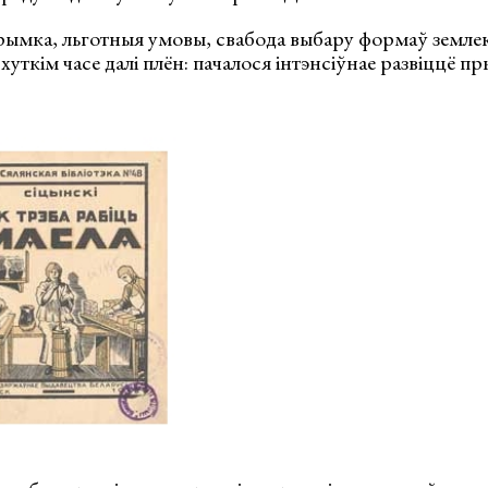
ымка, льготныя умовы, свабода выбару формаў земле
хуткім часе далі плён: пачалося інтэнсіўнае развіццё п