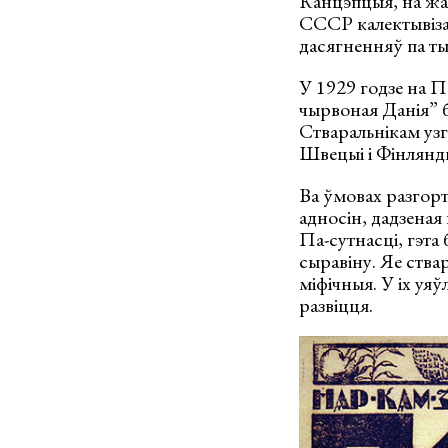
Канцэпцыя, на жаль
СССР калектывіза
дасягненняў па ты
У 1929 годзе на 
чырвоная Данія” б
Стваральнікам узга
Швецыі і Фінлянды
Ва ўмовах разгор
адносін, дадзеная
Па-сутнасці, гэт
сыравіну. Яе ствар
міфічныя. У іх уя
развіцця.