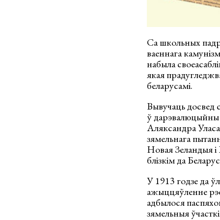
Са школьных падру
ваеннага камунізм
набыла своеасабл
якая прадугледжва
беларусамі.
Вывучаць досвед с
ў дарэвалюцыйны 
Аляксандра Уласав
зямельнага пытання
Новая Зеландыя і 
блізкім да Белару
У 1913 годзе да ў
ажыццяўленне рэфо
адбылося паспяхо
зямельныя ўчасткі