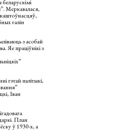
ы беларускімі
”. Меркавалася,
х каштоўнасцяў,
бных галін
мліваюць з асобай
. Яе праціўнікі з
ьніцкіх”
ні гэтай палітыкі,
івання”
кі, Іван
ігадовага
даркі. План
ску ў 1930-х, а