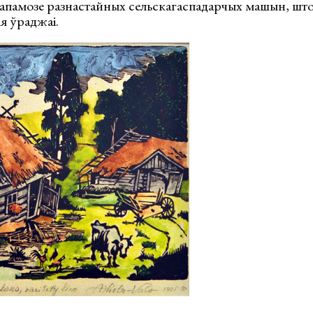
дапамозе разнастайных сельскагаспадарчых машын, што
ія ўраджаі.