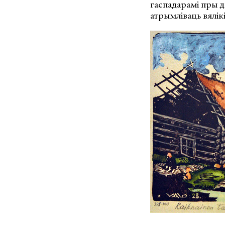
гаспадарамі пры 
атрымліваць вялік