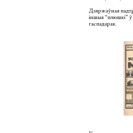
Дзяржаўная падтр
іншыя “плюшкі” ў 
гаспадарак.