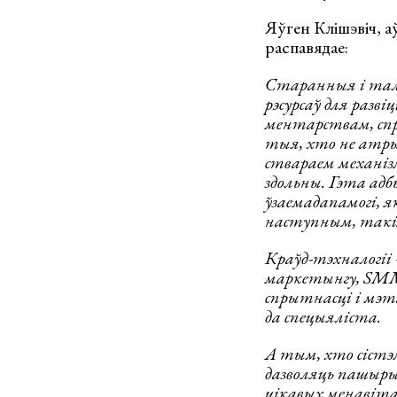
Яўген Клішэвіч, а
распавядае:
Старанныя і тале
рэсурсаў для разв
ментарствам, спры
тыя, хто не атры
ствараем механізм
здольны. Гэта адб
ўзаемадапамогі, я
наступным, такім
Краўд-тэхналогіі 
маркетынгу, SMM, 
спрытнасці і мэт
да спецыяліста.
А тым, хто сістэм
дазволяць пашыры
цікавых менавіта 