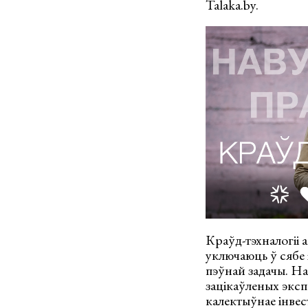
Talaka.by.
Краўд-тэхналогіі 
уключаюць ў сябе
пэўнай задачы. На
зацікаўленых экспе
калектыўнае інвес