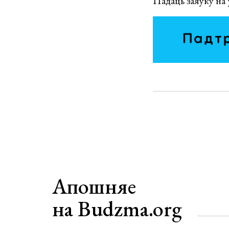
Падаць заяўку на
Апошняе
на Budzma.org