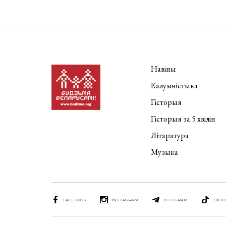
Навіны
Калумністыка
Гісторыя
Гісторыя за 5 хвілін
Літаратура
Музыка
FACEBOOK
INSTAGRAM
TELEGRAM
TIKTO