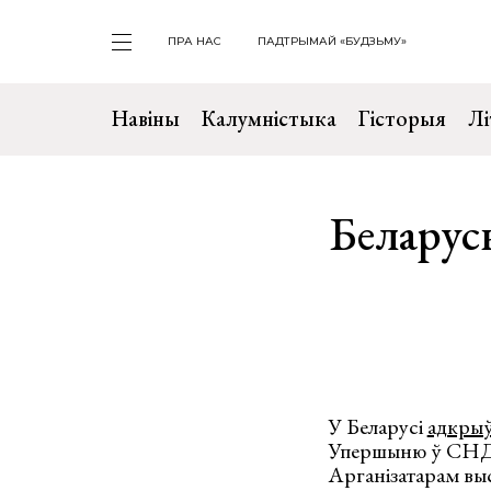
ПРА НАС
ПАДТРЫМАЙ «БУДЗЬМУ»
Навіны
Калумністыка
Гісторыя
Лі
Беларус
У Беларусі
адкрыў
Упершыню ў СНД на
Арганізатарам выс