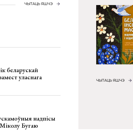
ЧЫТАЦЬ ЯШЧЭ
ік беларускай
замест уласнага
ЧЫТАЦЬ ЯШЧЭ
ускамоўныя надпісы
е Міколу Бугаю