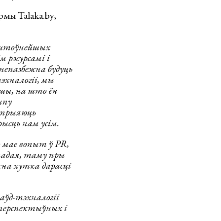
рмы Talaka.by,
каштоўнейшых
м рэсурсамі і
непазбежна будуць
хналогіі, мы
ўшы, на што ён
ыпу
 спрыяюць
сць нам усім.
о мае вопыт ў PR,
аладая, таму пры
на хутка дарасці
аўд-тэхналогіі
перспектыўных і