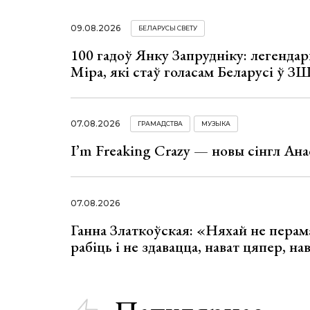
09.08.2026
БЕЛАРУСЫ СВЕТУ
100 гадоў Янку Запрудніку: легенда
Міра, які стаў голасам Беларусі ў З
07.08.2026
ГРАМАДСТВА
МУЗЫКА
I’m Freaking Crazy — новы сінгл Ана
07.08.2026
Ганна Златкоўская: «Няхай не перама
рабіць і не здавацца, нават цяпер, на