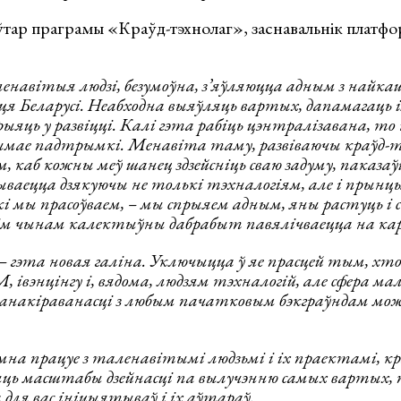
ўтар праграмы «Краўд-тэхнолаг», заснавальнік платфо
навітыя людзі, безумоўна, з’яўляюцца адным з най
іцця Беларусі. Неабходна выяўляць вартых, дапамагаць і
яць у развіцці. Калі гэта рабіць цэнтралізавана, то 
мае падтрымкі. Менавіта таму, развіваючы краўд-тэ
, каб кожны меў шанец здзейсніць сваю задуму, паказа
ываецца дзякуючы не толькі тэхналогіям, але і прынц
кі мы прасоўваем, – мы спрыяем адным, яны растуць і
 чынам калектыўны дабрабыт павялічваецца на кары
– гэта новая галіна. Уключыцца ў яе прасцей тым, хт
івэнцінгу і, вядома, людзям тэхналогій, але сфера м
анакіраванасці з любым пачатковым бэкграўндам мож
на працуе з таленавітымі людзьмі і іх праектамі, кр
ць масштабы дзейнасці па вылучэнню самых вартых, 
для вас ініцыятываў і іх аўтараў.