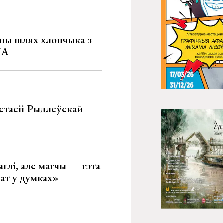
рны шлях хлопчыка з
ША
стасіі Рыдлеўскай
глі, але магчы — гэта
ват у думках»