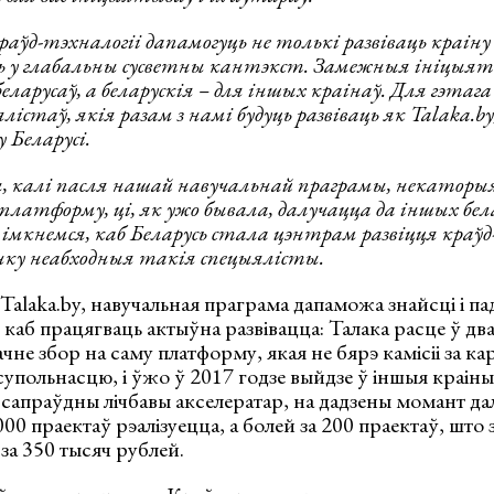
ўд-тэхналогіі дапамогуць не толькі развіваць краіну 
ь у глабальны сусветны кантэкст. Замежныя ініцыя
еларусаў, а беларускія – для іншых краінаў. Для гэтага
стаў, якія разам з намі будуць развіваць як Talaka.by,
 Беларусі.
ы, калі пасля нашай навучальнай праграмы, некаторы
 платформу, ці, як ужо бывала, далучацца да іншых бел
мкнемся, каб Беларусь стала цэнтрам развіцця краўд
ку неабходныя такія спецыялісты.
alaka.by, навучальная праграма дапаможа знайсці і п
 каб працягваць актыўна развівацца: Талака расце ў д
чне збор на саму платформу, якая не бярэ камісіі за ка
упольнасцю, і ўжо ў 2017 годзе выйдзе ў іншыя краін
 сапраўдны лічбавы акселератар, на дадзены момант да
00 праектаў рэалізуецца, а болей за 200 праектаў, што з
за 350 тысяч рублей.