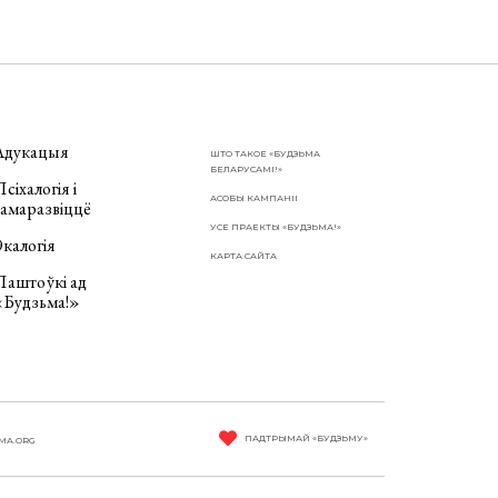
Адукацыя
ШТО ТАКОЕ «БУДЗЬМА
БЕЛАРУСАМІ!»
сіхалогія і
АСОБЫ КАМПАНІІ
самаразвіццё
УСЕ ПРАЕКТЫ «БУДЗЬМА!»
калогія
КАРТА САЙТА
Паштоўкі ад
«Будзьма!»
ПАДТРЫМАЙ «БУДЗЬМУ»
MA.ORG