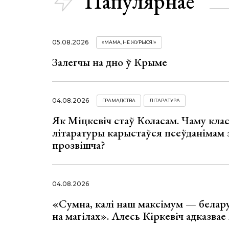
Папулярнае
05.08.2026
«МАМА, НЕ ЖУРЫСЯ!»
Залегчы на дно ў Крыме
04.08.2026
ГРАМАДСТВА
ЛІТАРАТУРА
Як Міцкевіч стаў Коласам. Чаму клас
літаратуры карыстаўся псеўданімам 
прозвішча?
04.08.2026
«Сумна, калі наш максімум — белар
на магілах». Алесь Кіркевіч адказва