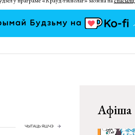
 ўдзел у праграме «Краўд-тэхнолаг» можна па
спасылц
Афіша
ЧЫТАЦЬ ЯШЧЭ