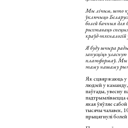
Мы лічым, што кра
ўключыць Беларус
болей бачныя для б
рыхтаваць спецыялі
краўд-тэхналогій у
Я буду шчыра рад
запусціць уласную
платформаў. Мы і
таму нашаму рын
Як сцвяржаюць у T
людзей у каманду,
паўгады, увесну па
падтрымліваецца с
якая ўяўляе сабой
тысячы чалавек, 10
прыцягнулі болей 