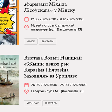
афарызмы Міхаіла
Лісоўскага» ў Мінску
17.03.2026 16:00 - 31.12.2026 17:00
Музей гісторыі беларускай
літаратуры (вул. Багдановіча, 13)
МІНСК
ВЫСТАВЫ
Выстава Вольгі Навіцкай
«Жыццё дзвюх рэк.
Бярэзіна і Бярэзіна
Заходняя» ва Уроцлаве
26.03.2026 16:00 - 25.08.2026 19:00
Галерэя Клуба MiL (Kościuszki, 10)
УРОЦЛАЎ
ВЫСТАВЫ