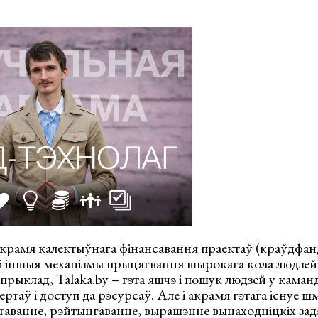
акрамя калектыўнага фінансавання праектаў (краўдфан
 і іншыя механізмы прыцягвання шырокага кола людзе
прыклад, Talaka.by – гэта яшчэ і пошук людзей у каман
ртаў і доступ да рэсурсаў. Але і акрамя гэтага існуе ш
таванне, рэйтынгаванне, вырашэнне вынаходніцкіх зада