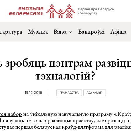
таратура
Музыка
Відэа
Вандроўкі
Афіша
ь зробяць цэнтрам развіцц
тэхналогій?
19.12.2016
ГРАМАДСТВА
АДУКАЦЫЯ
ся набор
на ўнікальную навучальную праграму «Краўд
вучаць не толькі рэалізацыі праектаў, але і развіццю
тупае першая беларуская краўд-платформа для рэаліза