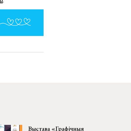
ы
.
Выстава «Графічныя