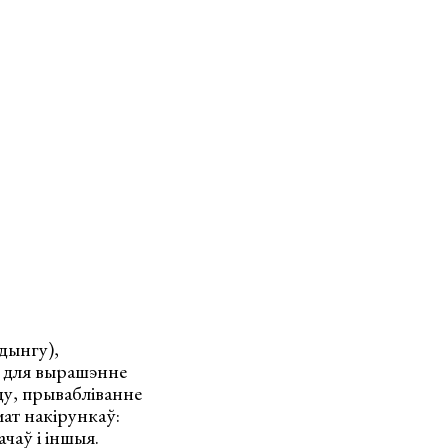
дынгу),
й для вырашэнне
ду, прывабліванне
мат накірункаў:
чаў і іншыя.