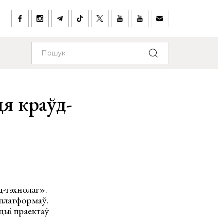
я краўд-
-тэхнолаг».
 платформаў.
цыі праектаў