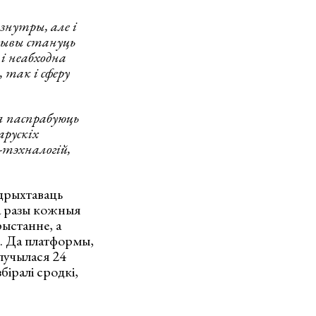
знутры, але і
тывы стануць
 і неабходна
 так і сферу
я паспрабуюць
арускіх
-тэхналогій,
адрыхтаваць
ва разы кожныя
рыстанне, а
ы. Да платформы,
лучылася 24
біралі сродкі,