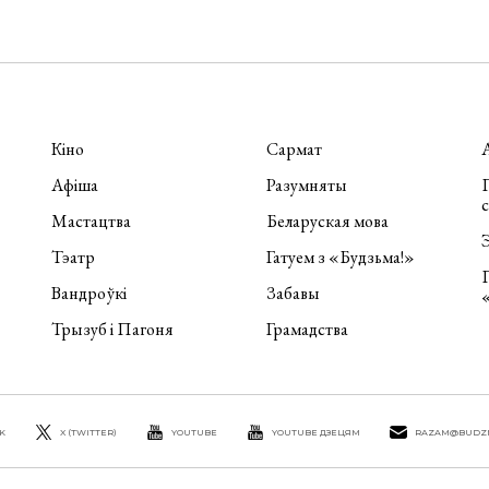
Кіно
Сармат
Афіша
Разумняты
П
Мастацтва
Беларуская мова
Э
Тэатр
Гатуем з «Будзьма!»
Вандроўкі
Забавы
Трызуб і Пагоня
Грамадства
K
X (TWITTER)
YOUTUBE
YOUTUBE ДЗЕЦЯМ
RAZAM@BUDZ