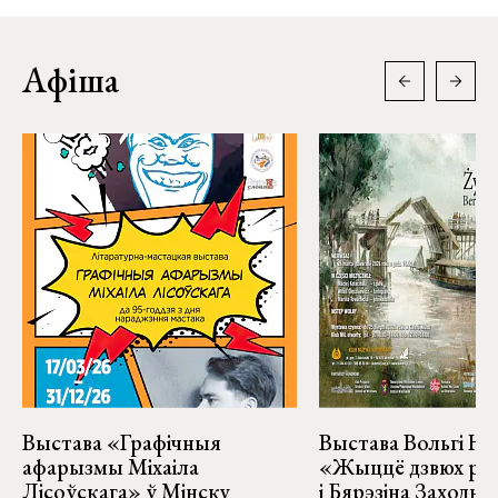
Афіша
Выстава «Графічныя
Выстава Вольгі На
афарызмы Міхаіла
«Жыццё дзвюх рэк
Лісоўскага» ў Мінску
і Бярэзіна Заходня