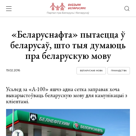
«Беларуснафта» пытаецца ў
беларусаў, што тыя думаюць
пра беларускую мову
19.02.2016
БЕЛАРУСКАЯ МОВА
ГРАМАДСТВА
Усьлед за «А-100» яшчэ адна сетка заправак хоча
выкарыстоўваць беларускую мову для камунікацыі з
кліентамі.