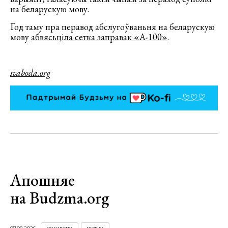
на беларускую мову.
Год таму пра перавод абслугоўваньня на беларускую
мову
абвясьціла сетка заправак «А-100»
.
svaboda.org
Апошняе
на Budzma.org