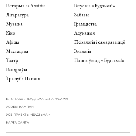
Гісторыя за 5 хвілін
Гатуем з «Будзьма!»
Літаратура
Забавы
Музыка
Грамадства
Кіно
Адукацыя
Афіша
Псіхалогія і самаразвіццё
Мастацтва
Экалогія
Тэатр
Паштоўкі ад «Будзьма!»
Вандроўкі
Трызуб і Пагоня
ШТО ТАКОЕ «БУДЗЬМА БЕЛАРУСАМІ!»
АСОБЫ КАМПАНІІ
УСЕ ПРАЕКТЫ «БУДЗЬМА!»
КАРТА САЙТА