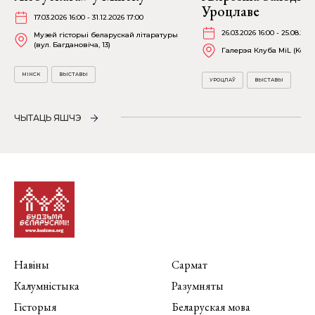
Уроцлаве
17.03.2026 16:00 - 31.12.2026 17:00
26.03.2026 16:00 - 25.08.202
Музей гісторыі беларускай літаратуры
(вул. Багдановіча, 13)
Галерэя Клуба MiL (Kościu
МІНСК
ВЫСТАВЫ
УРОЦЛАЎ
ВЫСТАВЫ
ЧЫТАЦЬ ЯШЧЭ
Навіны
Сармат
Калумністыка
Разумняты
Гісторыя
Беларуская мова