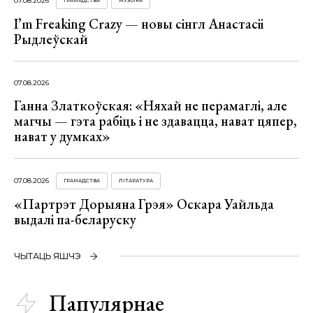
07.08.2026
ГРАМАДСТВА
МУЗЫКА
I’m Freaking Crazy — новы сінгл Анастасіі
Рыдлеўскай
07.08.2026
Ганна Златкоўская: «Няхай не перамаглі, але
магчы — гэта рабіць і не здавацца, нават цяпер,
нават у думках»
07.08.2026
ГРАМАДСТВА
ЛІТАРАТУРА
«Партрэт Дорыяна Грэя» Оскара Уайльда
выдалі па-беларуску
ЧЫТАЦЬ ЯШЧЭ
Папулярнае