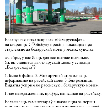
Беларуская сетка заправак «Беларуснафта»
на старонцы ў Фэйсбуку
просіць выказацца
пра
стаўленьне да беларускай мовы ў межах суполкі.
«Сябры, у нас ёсьць для вас важнае пытаньне.
Як вы ставіцеся да беларускай мовы ў суполцы
„Беларуснафта“?
1. Было б файна! 2. Мне зручней атрымліваць
інфармацыю на расейскай мове. 3. Бяз розьніцы.
Выдатна ўспрымаю расейскую і беларускую мовы».
Гэтае паведамленьне, праўда, напісанае па-расейску.
Большасьць камэнтатараў выказваюцца за першы
варыянт, галасуючы такім чынам за пераход суполкі