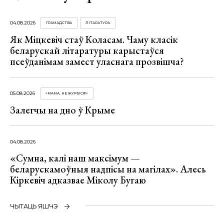
04.08.2026
ГРАМАДСТВА
ЛІТАРАТУРА
Як Міцкевіч стаў Коласам. Чаму класік
беларускай літаратуры карыстаўся
псеўданімам замест уласнага прозвішча?
05.08.2026
«МАМА, НЕ ЖУРЫСЯ!»
Залегчы на дно ў Крыме
04.08.2026
«Сумна, калі наш максімум —
беларускамоўныя надпісы на магілах». Алесь
Кіркевіч адказвае Міколу Бугаю
ЧЫТАЦЬ ЯШЧЭ