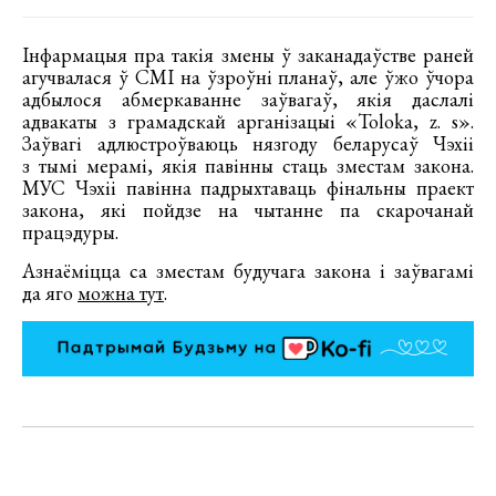
Інфармацыя пра такія змены ў заканадаўстве раней
агучвалася ў СМІ на ўзроўні планаў, але ўжо ўчора
адбылося абмеркаванне заўвагаў, якія даслалі
адвакаты з грамадскай арганізацыі «Toloka, z. s».
Заўвагі адлюстроўваюць нязгоду беларусаў Чэхіі
з тымі мерамі, якія павінны стаць зместам закона.
МУС Чэхіі павінна падрыхтаваць фінальны праект
закона, які пойдзе на чытанне па скарочанай
працэдуры.
Азнаёміцца са зместам будучага закона і заўвагамі
да яго
можна тут
.