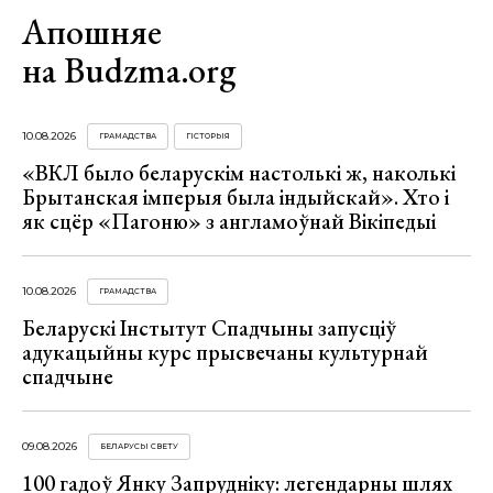
Апошняе
на Budzma.org
10.08.2026
ГРАМАДСТВА
ГІСТОРЫЯ
«ВКЛ было беларускім настолькі ж, наколькі
Брытанская імперыя была індыйскай». Хто і
як сцёр «Пагоню» з англамоўнай Вікіпедыі
10.08.2026
ГРАМАДСТВА
Беларускі Інстытут Спадчыны запусціў
адукацыйны курс прысвечаны культурнай
спадчыне
09.08.2026
БЕЛАРУСЫ СВЕТУ
100 гадоў Янку Запрудніку: легендарны шлях