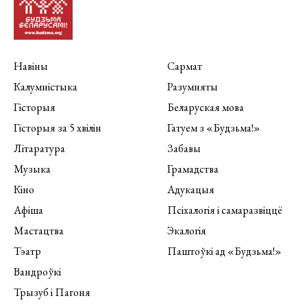
Навіны
Сармат
Калумністыка
Разумняты
Гісторыя
Беларуская мова
Гісторыя за 5 хвілін
Гатуем з «Будзьма!»
Літаратура
Забавы
Музыка
Грамадства
Кіно
Адукацыя
Афіша
Псіхалогія і самаразвіццё
Мастацтва
Экалогія
Тэатр
Паштоўкі ад «Будзьма!»
Вандроўкі
Трызуб і Пагоня