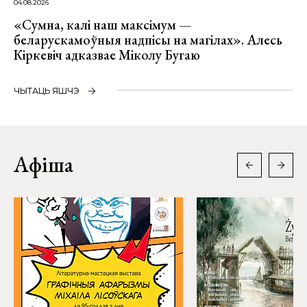
04.08.2026
«Сумна, калі наш максімум —
беларускамоўныя надпісы на магілах». Алесь
Кіркевіч адказвае Міколу Бугаю
ЧЫТАЦЬ ЯШЧЭ
Афіша