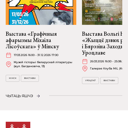
Выстава «Графічныя
Выстава Вольгі На
афарызмы Міхаіла
«Жыццё дзвюх рэк
Лісоўскага» ў Мінску
і Бярэзіна Заходня
Уроцлаве
17.03.2026 16:00 - 31.12.2026 17:00
26.03.2026 16:00 - 25.08.202
Музей гісторыі беларускай літаратуры
(вул. Багдановіча, 13)
Галерэя Клуба MiL (Kościu
МІНСК
ВЫСТАВЫ
УРОЦЛАЎ
ВЫСТАВЫ
ЧЫТАЦЬ ЯШЧЭ