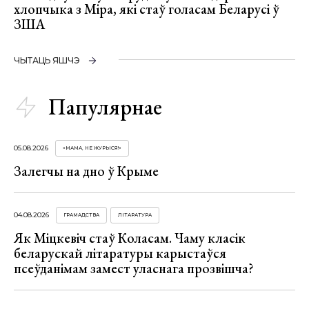
хлопчыка з Міра, які стаў голасам Беларусі ў
ЗША
ЧЫТАЦЬ ЯШЧЭ
Папулярнае
05.08.2026
«МАМА, НЕ ЖУРЫСЯ!»
Залегчы на дно ў Крыме
04.08.2026
ГРАМАДСТВА
ЛІТАРАТУРА
Як Міцкевіч стаў Коласам. Чаму класік
беларускай літаратуры карыстаўся
псеўданімам замест уласнага прозвішча?