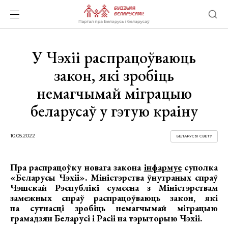
У Чэхіі распрацоўваюць
закон, які зробіць
немагчымай міграцыю
беларусаў у гэтую краіну
10.05.2022
БЕЛАРУСЫ СВЕТУ
Пра распрацоўку новага закона
інфармуе
суполка
«Беларусы Чэхіі». Міністэрства ўнутраных спраў
Чэшскай Рэспублікі сумесна з Міністэрствам
замежных спраў распрацоўваюць закон, які
па сутнасці зробіць немагчымай міграцыю
грамадзян Беларусі і Расіі на тэрыторыю Чэхіі.