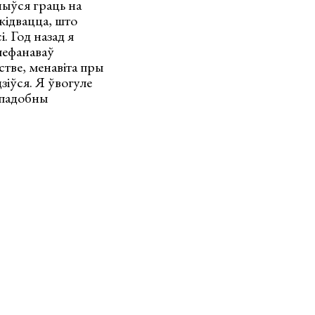
чыўся граць на
ыкідвацца, што
. Год назад я
лефанаваў
стве, менавіта пры
зіўся. Я ўвогуле
ж падобны