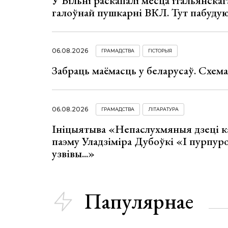
У Вільні раскапалі месца італьянскага
галоўнай пушкарні ВКЛ. Тут пабуду
06.08.2026
ГРАМАДСТВА
ГІСТОРЫЯ
Забраць маёмасць у беларусаў. Схем
06.08.2026
ГРАМАДСТВА
ЛІТАРАТУРА
Ініцыятыва «Непаслухмяныя дзеці к
паэму Уладзіміра Дубоўкі «І пурпур
узвівы...»
Папулярнае