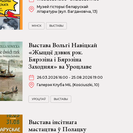
Музей гісторыі беларускай
літаратуры (вул. Багдановіча, 13)
МІНСК
ВЫСТАВЫ
Выстава Вольгі Навіцкай
«Жыццё дзвюх рэк.
Бярэзіна і Бярэзіна
Заходняя» ва Уроцлаве
26.03.2026 16:00 - 25.08.2026 19:00
Галерэя Клуба MiL (Kościuszki, 10)
УРОЦЛАЎ
ВЫСТАВЫ
Выстава інсітнага
мастацтва ў Полацку