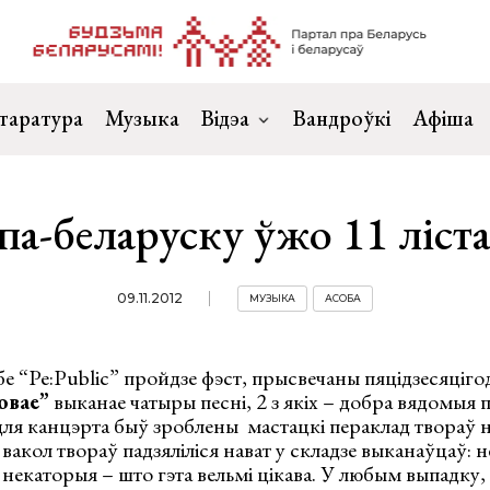
таратура
Музыка
Відэа
Вандроўкі
Афіша
па-беларуску ўжо 11 ліста
09.11.2012
МУЗЫКА
АСОБА
убе “Pe:Public” пройдзе фэст, прысвечаны пяцідзесяціг
овае”
выканае чатыры песні, 2 з якіх – добра вядомыя 
ля канцэрта быў зроблены мастацкі пераклад твораў 
вакол твораў падзяліліся нават у складзе выканаўцаў: н
, некаторыя – што гэта вельмі цікава. У любым выпадку,