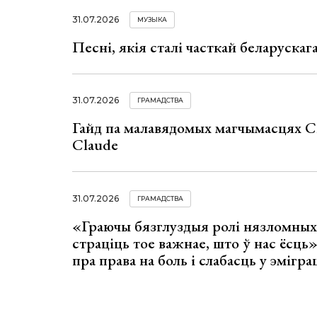
31.07.2026
МУЗЫКА
Песні, якія сталі часткай беларуска
31.07.2026
ГРАМАДСТВА
Гайд па малавядомых магчымасцях C
Claude
31.07.2026
ГРАМАДСТВА
«Граючы бязглуздыя ролі нязломны
страціць тое важнае, што ў нас ёсць
пра права на боль і слабасць у эмігра