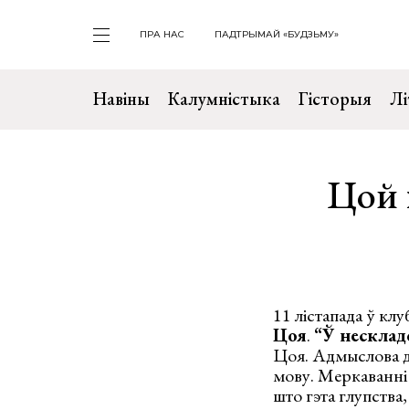
ПРА НАС
ПАДТРЫМАЙ «БУДЗЬМУ»
Навіны
Калумністыка
Гісторыя
Лі
Цой 
11 лістапада ў кл
Цоя
.
“Ў несклад
Цоя. Адмыслова д
мову. Меркаванні 
што гэта глупства