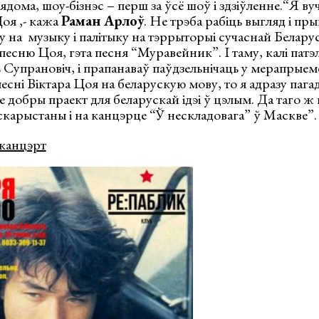
ядома, шоу-бізнэс – перш за ўсё шоў і здзіўленне.
“Я ву
Цоя ,- кажа
Раман Арлоў
. Не трэба рабіць выгляд і пр
 на музыку і палітыку на тэррыторыі сучаснай Беларусі
есню Цоя, гэта песня “Муравейник”. І таму, калі патэ
ль Супрановіч, і прапанаваў паўдзельнічаць у мерапрыем
есні Віктара Цоя на беларускую мову, то я адразу пагад
дзе добры праект для беларускай ідэі ў цэлым. Да таго 
скарыстаны і на канцэрце “Ў нескладовага” ў Маскве”.
канцэрт