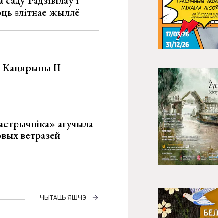
 саду Радзівілаў і
юць элітнае жыллё
а Кацярыны ІІ
астрычніка» агучыла
овых ветразей
ЧЫТАЦЬ ЯШЧЭ