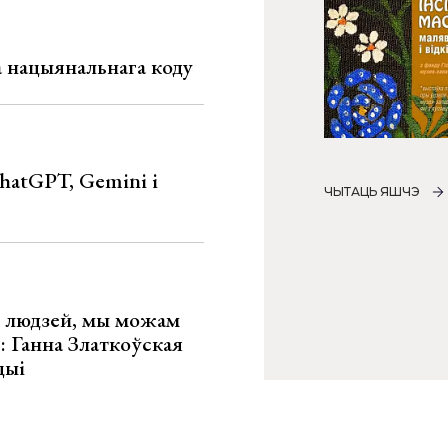
га нацыянальнага коду
hatGPT, Gemini і
ЧЫТАЦЬ ЯШЧЭ
х людзей, мы можам
»: Ганна Златкоўская
цыі