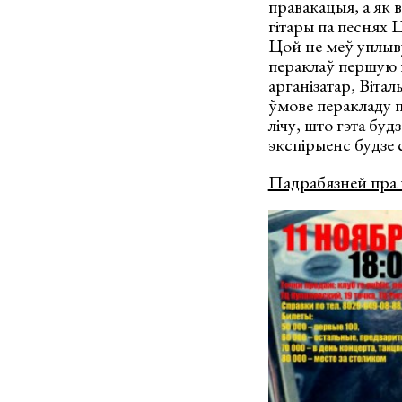
правакацыя, а як в
гітары па песнях 
Цой не меў уплыву
пераклаў першую п
арганізатар, Віта
ўмове перакладу п
лічу, што гэта бу
экспірыенс будзе 
Падрабязней пра 