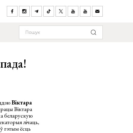
пада!
оддзю
Віктара
працы Віктара
на беларускую
екаторыя лічаць,
 ў гэтым ёсць