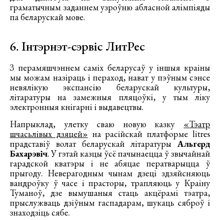
граматычным заданнем узроўню абласной алімпіяды
па беларускай мове.
6. Інтэрнэт-сэрвіс ЛитРес
З перамяшчэннем саміх беларусаў у іншыя краіны
мы можам назіраць і пераход, нават у пэўным сэнсе
невялікую экспансію беларускай культуры,
літаратуры на замежныя пляцоўкі, у тым ліку
электронныя кнігарні і выдавецтвы.
Напрыклад, улетку сваю новую казку
«Тэатр
шчасьлівых дзяцей»
на расійскай платформе litres
прадставіў волат беларускай літаратуры
Альгерд
Бахарэвіч
. У гэтай казцы ўсё пачынаецца ў звычайнай
гарадской кватэры і не абяцае ператварыцца ў
прыгоду. Неверагодным чынам дзеці здзяйсняюць
вандроўку ў часе і прасторы, трапляюць у Краіну
Туманоў, дзе вымушаныя стаць акцёрамі тэатра,
прыслужваць дзіўным гаспадарам, шукаць сяброў і
знаходзіць сябе.