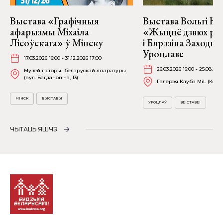
Выстава «Графічныя
Выстава Вольгі На
афарызмы Міхаіла
«Жыццё дзвюх рэк
Лісоўскага» ў Мінску
і Бярэзіна Заходня
Уроцлаве
17.03.2026 16:00 - 31.12.2026 17:00
26.03.2026 16:00 - 25.08.202
Музей гісторыі беларускай літаратуры
(вул. Багдановіча, 13)
Галерэя Клуба MiL (Kościu
МІНСК
ВЫСТАВЫ
УРОЦЛАЎ
ВЫСТАВЫ
ЧЫТАЦЬ ЯШЧЭ