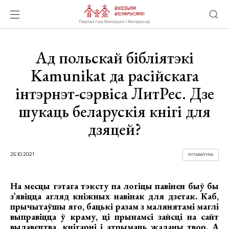
Ад польскай бібліятэкі
Kamunikat да расійскага
інтэрнэт-сэрвіса ЛитРес. Дзе
шукаць беларускія кнігі для
дзяцей?
25.10.2021
ЛІТАРАТУРА
На месцы гэтага тэксту па логіцы павінен быў бы
зʼявіцца агляд кніжных навінак для дзетак. Каб,
прычытаўшы яго, бацькі разам з малянятамі маглі
выправіцца ў краму, ці прынамсі зайсці на сайт
выдавецтва, кнігарні і атрымаць жаданы твор. А