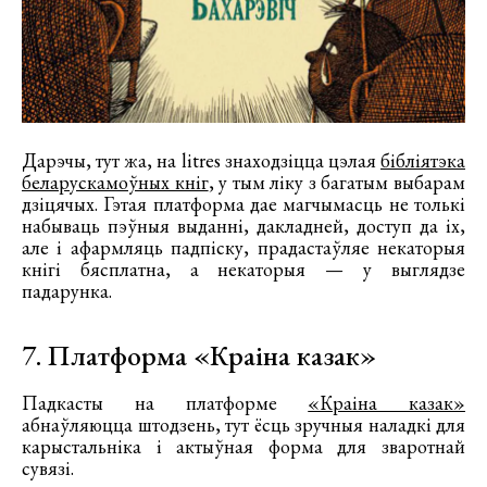
Дарэчы, тут жа, на litres знаходзіцца цэлая
бібліятэка
беларускамоўных кніг
, у тым ліку з багатым выбарам
дзіцячых. Гэтая платформа дае магчымасць не толькі
набываць пэўныя выданні, дакладней, доступ да іх,
але і афармляць падпіску, прадастаўляе некаторыя
кнігі бясплатна, а некаторыя — у выглядзе
падарунка.
7. Платформа «Краіна казак»
Падкасты на платформе
«Краіна казак»
абнаўляюцца штодзень, тут ёсць зручныя наладкі для
карыстальніка і актыўная форма для зваротнай
сувязі.