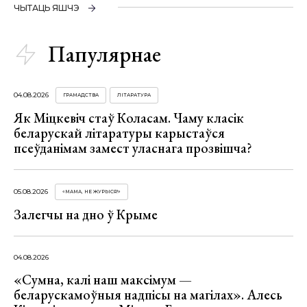
ЧЫТАЦЬ ЯШЧЭ
Папулярнае
04.08.2026
ГРАМАДСТВА
ЛІТАРАТУРА
Як Міцкевіч стаў Коласам. Чаму класік
беларускай літаратуры карыстаўся
псеўданімам замест уласнага прозвішча?
05.08.2026
«МАМА, НЕ ЖУРЫСЯ!»
Залегчы на дно ў Крыме
04.08.2026
«Сумна, калі наш максімум —
беларускамоўныя надпісы на магілах». Алесь