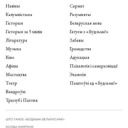
Навіны
Сармат
Калумністыка
Разумняты
Гісторыя
Беларуская мова
Гісторыя за 5 хвілін
Гатуем з «Будзьма!»
Літаратура
Забавы
Музыка
Грамадства
Кіно
Адукацыя
Афіша
Псіхалогія і самаразвіццё
Мастацтва
Экалогія
Тэатр
Паштоўкі ад «Будзьма!»
Вандроўкі
Трызуб і Пагоня
ШТО ТАКОЕ «БУДЗЬМА БЕЛАРУСАМІ!»
АСОБЫ КАМПАНІІ