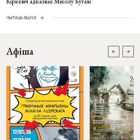
Кіркевіч адказвае Міколу Бугаю
ЧЫТАЦЬ ЯШЧЭ
Афіша