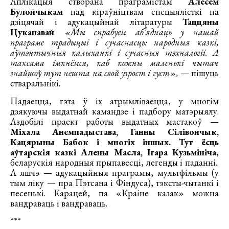
Аплікацыя створана праграмістам
Алесем
Булойчыкам
пад кіраўніцтвам спецыялісткі па
дзіцячай і адукацыйнай літаратуры
Таццяны
Цуканавай
.
«Мы спрабуем аб’яднаць у нашай
праграме традыцыі і сучаснасць: народныя казкі,
аўтэнтычныя калыханкі і сучасныя тэхналогіі. А
таксама імкнёмся, каб кожны маленькі чытач
знайшоў тут нешта на свой узрост і густ»,
— пішуць
стваральнікі.
Падаецца, гэта ў іх атрымліваецца, у многім
дзякуючы выдатнай камандзе і падбору матэрыялу.
Аздобілі праект работы выдатных мастакоў —
Міхала Анемпадыстава, Ганны Сілівончык,
Кацярыны Бабок і многіх іншых. Тут ёсць
аўтарскія казкі Алены Масла, Ігара Кузьмініча
,
беларускія народныя прыпавесці, легенды і паданні..
А яшчэ — адукацыйныя праграмы, мультфільмы (у
тым ліку — пра Пэтсана і Фіндуса), тэксты-чытанкі і
песенькі. Карацей, па «Краіне казак» можна
вандраваць і вандраваць.
***