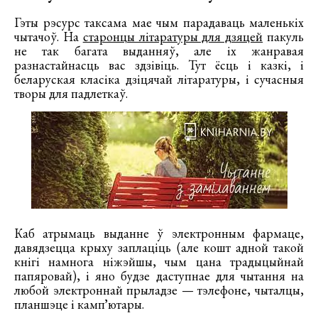
Гэты рэсурс таксама мае чым парадаваць маленькіх
чытачоў. На
старонцы літаратуры для дзяцей
пакуль
не так багата выданняў, але іх жанравая
разнастайнасць вас здзівіць. Тут ёсць і казкі, і
беларуская класіка дзіцячай літаратуры, і сучасныя
творы для падлеткаў.
Каб атрымаць выданне ў электронным фармаце,
давядзецца крыху заплаціць (але кошт адной такой
кнігі намнога ніжэйшы, чым цана традыцыйнай
папяровай), і яно будзе даступнае для чытання на
любой электроннай прыладзе — тэлефоне, чыталцы,
планшэце і кампʼютары.