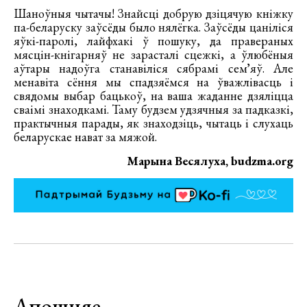
Шаноўныя чытачы! Знайсці добрую дзіцячую кніжку
па-беларуску заўсёды было нялёгка. Заўсёды цаніліся
яўкі-паролі, лайфхакі ў пошуку, да правераных
мясцін-кнігарняў не зарасталі сцежкі, а ўлюбёныя
аўтары надоўга станавіліся сябрамі семʼяў. Але
менавіта сёння мы спадзяёмся на ўважлівасць і
свядомы выбар бацькоў, на ваша жаданне дзяліцца
сваімі знаходкамі. Таму будзем удзячныя за падказкі,
практычныя парады, як знаходзіць, чытаць і слухаць
беларускае нават за мяжой.
Марына Весялуха, budzma.org
Апошняе