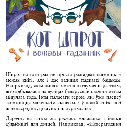
Шпрот на гэты раз не проста разгадвае таямніцы ў
межах кнігі, але і дае важныя падказкі бацькам.
Напрыклад, якім чынам можна патлумачць дзеткам,
што адбывалася на вуліцах беларускай сталіцы летам
мінулага года. Гэты паласаты герой, які ўжо паспеў
запомніцца маленькім чытачам, і ў новай кнізе такі
ж непасрэдны, цікаўны і няаўрымслівы.
Дарэчы, на гэтым жа рэсурсе «ляжаць» і іншыя
аўдыёкнігі для дзяцей. Напрыклад, «Неверагодныя