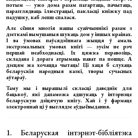
потым — ужо дома разам пагартаць, пачытаць,
паразглядваць ілюстрацыі, пакласці кніжку пад
падушку, каб лепш спалася.
Але сёння многія нашы суайчыннікі разам з
дзеткамі вымушаныя шукаць дом у іншых краінах.
І ва ўмовах паўсядзённага жыцця ў амаль
экстрэмальных умовах кнігі — зусім не рэч
першай неабходнасці. Іх цяжка перавозіць,
складана і дорага атрымаць нават па пошце. А
дзецям жа хочацца чытаць! Ці хаця б слухаць
беларускія народныя казкі, творы сучасных
аўтараў.
Таму мы і вырашылі скласці даведнік для
бацькоў, які дапаможа адшукаць у інтэрнэце
беларускую дзіцячую кнігу. Хай і ў фармаце
электроннай ці ў выглядзе аўдыёвыдання.
1. Беларуская інтэрнэт-бібліятэка