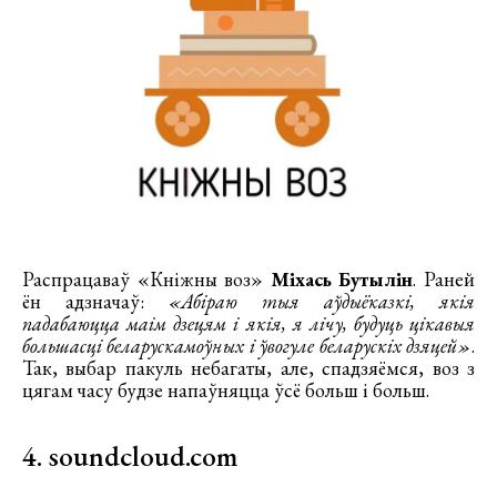
Распрацаваў «Кніжны воз»
Міхась Бутылін
. Раней
ён адзначаў:
«Абіраю тыя аўдыёказкі, якія
падабаюцца маім дзецям і якія, я лічу, будуць цікавыя
большасці беларускамоўных і ўвогуле беларускіх дзяцей»
.
Так, выбар пакуль небагаты, але, спадзяёмся, воз з
цягам часу будзе напаўняцца ўсё больш і больш.
4. soundcloud.com