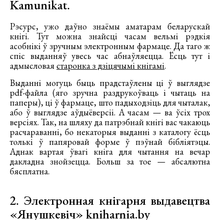
Kamunikat.
Рэсурс, ужо даўно знаёмы аматарам беларускай
кнігі. Тут можна знайсці часам вельмі рэдкія
асобнікі ў зручным электронным фармаце. Да таго ж
спіс выданняў увесь час абнаўляецца. Ёсць тут і
адмысловая
старонка з дзіцячымі кнігамі
.
Выданні могуць быць прадстаўлены ці ў выглядзе
pdf-файла (яго зручна раздрукоўваць і чытаць на
паперы), ці ў фармаце, што падыходзіць для чыталак,
або ў выглядзе аўдыёверсіі. А часам — ва ўсіх трох
версіях. Так, на шляху да патрэбнай кнігі вас чакаюць
расчараванні, бо некаторыя выданні з каталогу ёсць
толькі ў папяровай форме ў пэўнай бібліятэцы.
Аднак вартая ўвагі кніга для чытання на вечар
дакладна знойзецца. Больш за тое — абсалютна
бясплатна.
2. Электронная кнігарня выдавецтва
«Янушкевіч» kniharnia.by