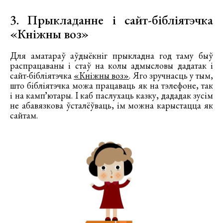
3. Прыкладанне і сайт-бібліятэчка
«Кніжны воз»
Для аматараў аўдыёкніг прыкладна год таму быў
распрацаваны і стаў на колы адмысловы дадатак і
сайт-бібліятэчка
«Кніжны воз»
. Яго зручнасць у тым,
што бібліятэчка можа працаваць як на тэлефоне, так
і на кампʼютары. І каб паслухаць казку, дададак зусім
не абавязкова ўсталёўваць, ім можна карыстацца як
сайтам.