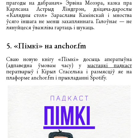
прагоды на дабранач» Эрвіна Мозэра, казка пра
Карлсана Астрыд Ліндгрэн, дзіцяча-дарослы
«Калядны стол» Зараславы Камінскай і мноства
ўсяго іншага не менш захапляннага. Галоўнае — не
лянуйцеся ўважліва гартаць і шукаць.
5. «Пімкі» на anchor.fm
Сваю новую кнігу «Пімкі» досыць аператыўна
(адпаведна ўмовам часу) у
мастацкі падкаст
ператварыў і Кірыл Стаселька і размясціў яе на
плаформе anchor.fm і прыкладанні Spotify.