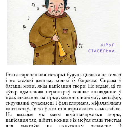
Гэтыя кароценькія гісторыі будуць цікавыя не толькі
і не столькі дзецям, колькі іх бацькам. Справа ў
багацці мовы, якім напісаныя творы. Не ведаю, ці то
аўтар адмыслова ператвараў кожнае апавяданне ў
практыкаванне па прыдумванні сінонімаў, метафар,
скручванні сучаснасці і фальклорнага, міфалагічнага
кантэкстаў, ці то ў яго гэта атрымалася само сабою.
На выхадзе мы маем шматпавярховыя творы,
напісаныя так, нібыта кожны з іх меўся стаць тэкстам
для дыктоўкі на выпускным экзамене. З