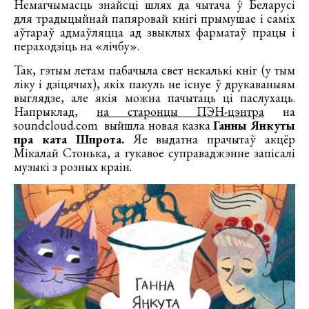
Немагчымасць знайсці шлях да чытача ў Беларусі
для традыцыйнай папяровай кнігі прымушае і саміх
аўтараў адмаўляцца ад звыклых фарматаў працы і
пераходзіць на «лічбу».
Так, гэтым летам пабачыла свет некалькі кніг (у тым
ліку і дзіцячых), якіх пакуль не існуе ў друкаваныям
выглядзе, але якія можна пачытаць ці паслухаць.
Напрыклад,
на старонцы ПЭН-цэнтра
на
soundcloud.com выйшла новая казка
Ганны Янкуты
пра ката Шпрота.
Яе выдатна прачытаў акцёр
Мікалай Стонька, а гукавое суправаджэнне запісалі
музыкі з розных краін.