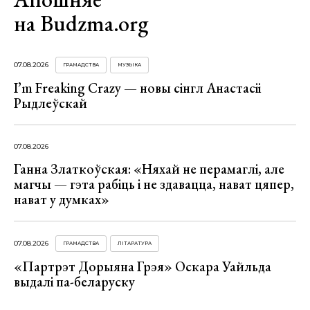
на Budzma.org
07.08.2026
ГРАМАДСТВА
МУЗЫКА
I’m Freaking Crazy — новы сінгл Анастасіі
Рыдлеўскай
07.08.2026
Ганна Златкоўская: «Няхай не перамаглі, але
магчы — гэта рабіць і не здавацца, нават цяпер,
нават у думках»
07.08.2026
ГРАМАДСТВА
ЛІТАРАТУРА
«Партрэт Дорыяна Грэя» Оскара Уайльда
выдалі па-беларуску