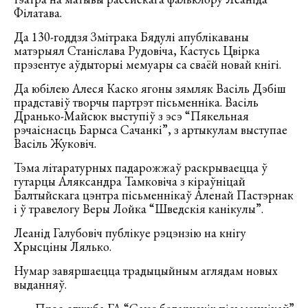
Філатава.
Да 130-годдзя Змітрака Бядулі апублікаваны
матэрыял Станіслава Рудовіча, Кастусь Цвірка
прэзентуе аўдыторыі мемуары са сваёй новай кнігі.
Да юбілею Алеся Каско ягоны зямляк Васіль Дэбіш
прадставіў творчы партрэт пісьменніка. Васіль
Дранько-Майсюк выступіў з эсэ “Пякельная
рэчаіснасць Барыса Сачанкі”, з артыкулам выступае
Васіль Жуковіч.
Тэма літаратурных падарожжаў раскрываецца ў
гутарцы Аляксандра Тамковіча з кіраўніцай
Балтыйскага цэнтра пісьменнікаў Аленай Пастэрнак
і ў травелогу Веры Лойка “Шведскія канікулы”.
Леанід Галубовіч публікуе рэцэнзію на кнігу
Хрысціны Лялько.
Нумар завяршаецца традыцыйным аглядам новых
выданняў.