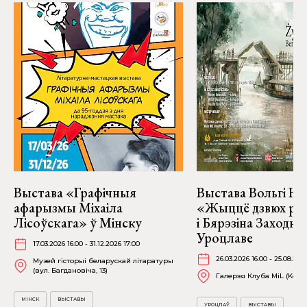
Выстава «Графічныя
Выстава Вольгі На
афарызмы Міхаіла
«Жыццё дзвюх рэк
Лісоўскага» ў Мінску
і Бярэзіна Заходня
Уроцлаве
17.03.2026 16:00 - 31.12.2026 17:00
26.03.2026 16:00 - 25.08.202
Музей гісторыі беларускай літаратуры
(вул. Багдановіча, 13)
Галерэя Клуба MiL (Kościu
МІНСК
ВЫСТАВЫ
УРОЦЛАЎ
ВЫСТАВЫ