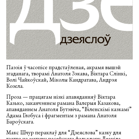
Паэзія ў часопісе прадстаўленая, акрамя вышэй
згаданага, творамі Анатоля Зэкава, Віктара Слінкі,
Волі Чайкоўскай, Міколы Кандратава, Андрэя
Козела.
Проза — працягам нізкі апавяданняў Віктара
Казько, заканчэннем рамана Валерыя Казакова,
апавяданнем Анатоля Бутэвіча, “Віленскімі казкамі”
Адама Глобуса і фрагментам з рамана Анатоля
Бароўскага.
Макс Шчур пераклаў для “Дзеяслова” казку для
тэатра на матывы расейскага фальклору Леаніда