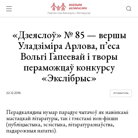
«Дзеяслоў» № 85 — вершы
Уладзіміра Арлова, п’еса
Вольгі Гапеевай і творы
пераможцаў конкурсу
«Экслібрыс»
22.12.2016
ЛІТАРАТУРА
Перадкалядны нумар парадуе чытачоў як навінкамі
мастацкай літаратуры, так і тэкстамі нон-фікшн
(публіцыстыка, эсэістыка, літаратуразнаўства,
падарожныя нататкі).