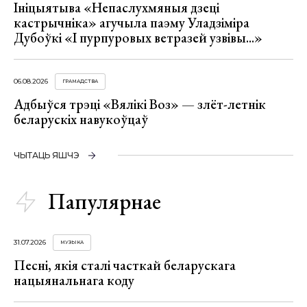
Ініцыятыва «Непаслухмяныя дзеці
кастрычніка» агучыла паэму Уладзіміра
Дубоўкі «І пурпуровых ветразей узвівы...»
06.08.2026
ГРАМАДСТВА
Адбыўся трэці «Вялікі Воз» — злёт-летнік
беларускіх навукоўцаў
ЧЫТАЦЬ ЯШЧЭ
Папулярнае
31.07.2026
МУЗЫКА
Песні, якія сталі часткай беларускага
нацыянальнага коду