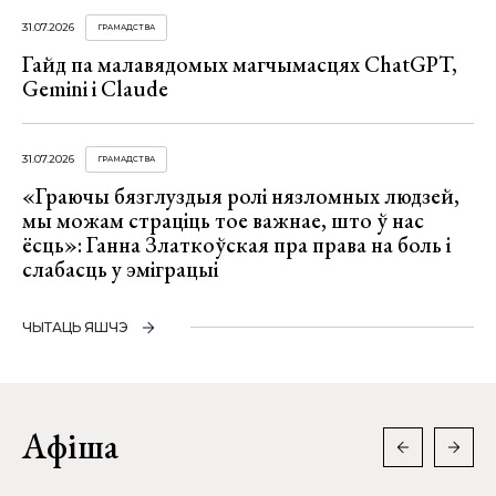
31.07.2026
ГРАМАДСТВА
Гайд па малавядомых магчымасцях ChatGPT,
Gemini і Claude
31.07.2026
ГРАМАДСТВА
«Граючы бязглуздыя ролі нязломных людзей,
мы можам страціць тое важнае, што ў нас
ёсць»: Ганна Златкоўская пра права на боль і
слабасць у эміграцыі
ЧЫТАЦЬ ЯШЧЭ
Афіша