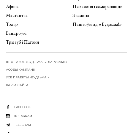
Афіша
Псіхалогія і самаразвіццё
Мастацтва
Экалогія
Тэатр
Паштоўкі ад «Будзьма!»
Вандроўкі
Трызуб і Пагоня
ШТО ТАКОЕ «БУДЗЬМА БЕЛАРУСАМІ!»
АСОБЫ КАМПАНІІ
УСЕ ПРАЕКТЫ «БУДЗЬМА!»
КАРТА САЙТА
FACEBOOK
INSTAGRAM
TELEGRAM