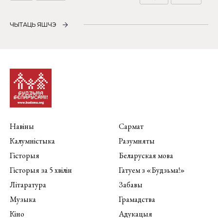
ЧЫТАЦЬ ЯШЧЭ
Навіны
Сармат
Калумністыка
Разумняты
Гісторыя
Беларуская мова
Гісторыя за 5 хвілін
Гатуем з «Будзьма!»
Літаратура
Забавы
Музыка
Грамадства
Кіно
Адукацыя