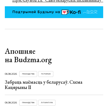
Прэс-служба ГА “Саюз беларускіх пісьменнікаў”
Апошняе
на Budzma.org
06.08.2026
ГРАМАДСТВА
ГІСТОРЫЯ
Забраць маёмасць у беларусаў. Схема
Кацярыны ІІ
06.08.2026
ГРАМАДСТВА
ЛІТАРАТУРА