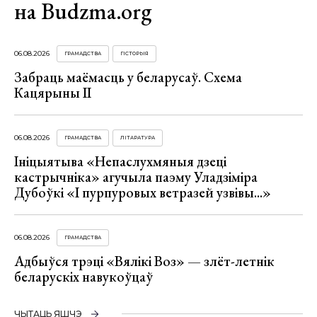
на Budzma.org
06.08.2026
ГРАМАДСТВА
ГІСТОРЫЯ
Забраць маёмасць у беларусаў. Схема
Кацярыны ІІ
06.08.2026
ГРАМАДСТВА
ЛІТАРАТУРА
Ініцыятыва «Непаслухмяныя дзеці
кастрычніка» агучыла паэму Уладзіміра
Дубоўкі «І пурпуровых ветразей узвівы...»
06.08.2026
ГРАМАДСТВА
Адбыўся трэці «Вялікі Воз» — злёт-летнік
беларускіх навукоўцаў
ЧЫТАЦЬ ЯШЧЭ