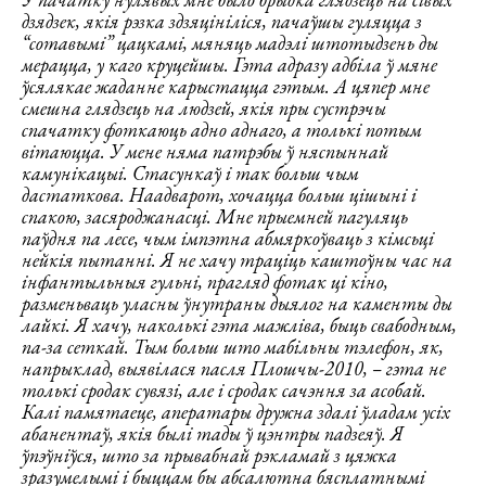
дзядзек, якія рэзка здзяцініліся, пачаўшы гуляцца з
“сотавымі” цацкамі, мяняць мадэлі штотыдзень ды
мерацца, у каго круцейшы. Гэта адразу адбіла ў мяне
ўсялякае жаданне карыстацца гэтым. А цяпер мне
смешна глядзець на людзей, якія пры сустрэчы
спачатку фоткаюць адно аднаго, а толькі потым
вітаюцца. У мене няма патрэбы ў няспыннай
камунікацыі. Стасункаў і так больш чым
дастаткова. Наадварот, хочацца больш цішыні і
спакою, засяроджанасці. Мне прыемней пагуляць
паўдня па лесе, чым імпэтна абмяркоўваць з кімсьці
нейкія пытанні. Я не хачу траціць каштоўны час на
інфантыльныя гульні, прагляд фотак ці кіно,
разменьваць уласны ўнутраны дыялог на каменты ды
лайкі. Я хачу, наколькі гэта мажліва, быць свабодным,
па-за сеткай. Тым больш што мабільны тэлефон, як,
напрыклад, выявілася пасля Плошчы-2010, – гэта не
толькі сродак сувязі, але і сродак сачэння за асобай.
Калі памятаеце, аператары дружна здалі ўладам усіх
абанентаў, якія былі тады ў цэнтры
падзеяў. Я
ўпэўніўся, што за прывабнай рэкламай з цяжка
зразумелымі і быццам бы абсалютна бясплатнымі