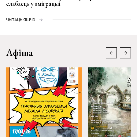
слабасць у эміграцыі
ЧЫТАЦЬ ЯШЧЭ
Афіша