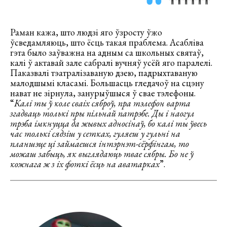
Раман кажа, што людзі яго ўзросту ўжо
ўсведамляюць, што ёсць такая праблема. Асабліва
гэта было заўважна на адным са школьных святаў,
калі ў актавай зале сабралі вучняў усёй яго паралелі.
Паказвалі тэатралізаваную дзею, падрыхтаваную
малодшымі класамі. Большасць гледачоў на сцэну
нават не зірнула, занурыўшыся ў свае тэлефоны.
“
Калі ты ў коле сваіх сяброў, пра тэлефон варта
згадваць толькі пры пільнай патрэбе. Ды і наогул
трэба імкнуцца да жывых адносінаў, бо калі ты ўвесь
час толькі сядзіш у сетках, гуляеш у гульні на
планшэце ці займаешся інтэрнэт-сёрфінгам, то
можаш забыць, як выглядаюць твае сябры. Бо не ў
кожнага ж з іх фоткі ёсць на аватарках
”.