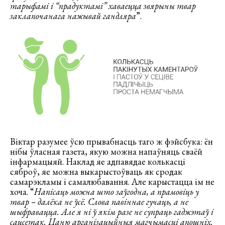
тарыфамі і “прадуктамі” хаваецца звярыны твар
заклапочанага нажывай гандляра
”.
Віктар разумее ўсю прывабнасць таго ж фэйсбука: ён
нібы ўласная газета, якую можна напаўняць сваёй
інфармацыяй. Наклад яе адпавядае колькасці
сяброў, яе можна выкарыстоўваць як сродак
самарэкламы і самалюбавання. Але карыстацца ім не
хоча. “
Напісаць можна што заўгодна, а прамовіць у
твар – далёка не ўсё. Слова павіннае гучаць, а не
шыфравацца. Але я ні ў якім разе не супраць гаджэтаў і
сацсетак. Цаню арганізацыйныя магчымасці апошніх.