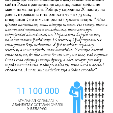
сайты Рома практычна не ходзіць, нават мэйла не
мае – няма патрэбы. Робіць у сярэднім 20 пастоў на
дзень, пераважна гэта рэпосты чужых думак,
створаныя ўжо кімсьці ролікі і дэматыватары. “
Мне
цікава пачытаць, што пішуць іншыя. Не скажу, што я
настолькі захоплены тэлефонам, што ахвярую
сяброўскімі адносінамі, не. Пераважна бяруся за яго,
калі застаюся ў адзіноце. І ў жывых, і ў віртуальных
стасунках ёсць недахопы. Я ўсё ж аддаю перавагу
жывым, але не заўжды так выходзіць. У сетцы лягчэй
стасавацца, бо ты маеш безліч часу на тое, каб слушна
і талкова сфармуляваць думку, а вось жывую размову
трэба пастаянна падтрымліваць, што часам вельмі
складана. А так мне падабаюцца абодва спосабы
”.