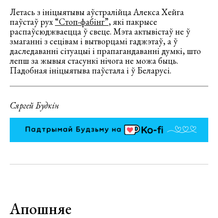
Летась з ініцыятывы аўстралійца Алекса Хейга
паўстаў рух
“Стоп-фабінг”
, які пакрысе
распаўсюджваецца ў свеце. Мэта актывістаў не ў
змаганні з сецівам і вытворцамі гаджэтаў, а ў
даследаванні сітуацыі і прапагандаванні думкі, што
лепш за жывыя стасункі нічога не можа быць.
Падобная ініцыятыва паўстала і ў Беларусі.
Сяргей Будкін
Апошняе