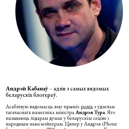
Андрэй Кабанаў
– адзін з самых вядомых
беларускіх блогераў.
Асаблівую вядомасць яму прынёс
ролік
з удзелам
тагачаснага намесніка міністра
Андрэя Тура
. Яго
называюць лідарам думак у беларускім сеціве і
народным ньюсмэйкерам. Цяпер у Андрэя iPhone