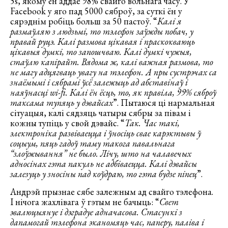
5s, якому ён аддае 98% свайго вольнага часу. У
Facebook у яго пад 5000 сяброў, за суткі ён у
сярэднім робіць больш за 50 пастоў. “
Калі я
размаўляю з людзьмі, то тэлефон заўжды побач, у
правай руцэ. Калі размова цікавая і праскокваюць
цікавыя думкі, то запошчваю. Калі думкі чужыя,
стаўлю капірайт. Вядома ж, калі важная размова, то
не магу адцягваць увагу на тэлефон. А пры сустрэчах са
знаёмымі і сябрамі ўсё залежыць ад абставінаў і
наяўнасці wi-fi. Калі ён ёсць, то, як правіла, 99% сяброў
таксама тупяць у дэвайсах
”. Пытаюся ці нармальная
сітуацыя, калі сядзяць чатыры сябры за півам і
кожны тупіць у свой дэвайс. “
Так. Час такі,
электроніка развіваецца і ўносіць свае карэктывы ў
соцыум, пяць гадоў таму такога павальнага
“злоўжывання” не было. Лічу, што на чалавечых
адносінах гэта пакуль не адбіваецца. Калі дэвайсы
залезуць у зносіны пад коўдраю, то гэта будзе піпец
”.
Андрэй прызнае сябе залежным ад свайго тэлефона.
І нічога жахлівага ў гэтым не бачыць: “
Свет
эвалюцыянуе і дэградуе адначасова. Стасункі з
дапамогай тэлефона эканомяць час, паперу, паліва і