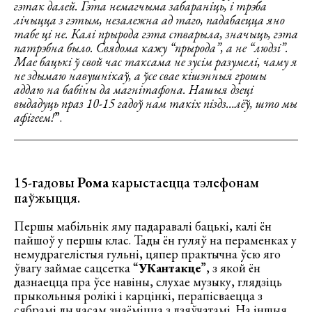
гэтак далей. Гэта немагчыма забараніць, і трэба
лічыцца з гэтым, незалежна ад таго, падабаецца яно
табе ці не. Калі прырода гэта стварыла, значыць, гэта
патрэбна было. Свядома кажу “прырода”, а не “людзі”.
Мае бацькі ў свой час таксама не зусім разумелі, чаму я
не здымаю навушнікаў, а ўсе свае кішэнныя грошы
аддаю на бабіны да магнітафона. Нашыя дзеці
выдадуць праз 10-15 гадоў нам такіх піздз…лёў, што мы
афігеем!
”.
15-гадовы
Рома
карыстаецца тэлефонам
паўжыцця.
Першы мабільнік яму падаравалі бацькі, калі ён
пайшоў у першы клас. Тады ён гуляў на пераменках у
немудрагелістыя гульні, цяпер практычна ўсю яго
ўвагу займае сацсетка “
УКантакце
”, з якой ён
дазнаецца пра ўсе навіны, слухае музыку, глядзіць
прыкольныя ролікі і карцінкі, перапісваецца з
сябрамі ды часам знаёміцца з дзяўчатамі. На іншыя