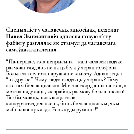
Спецыяліст у чалавечых адносінах, псіхолаг
Павел Зыгмантовіч
адносна новую з’яву
фабінгу разглядае як стымул да чалавечага
самаўдасканалення.
“Па-першае, гэта непрыемна – калі чалавек падчас
размовы глядзіць не на цябе, а ў экран тэлефона.
Больш за тое, гэта парушэнне этыкету. Аднак ёсць і
“па-другое”. Чаму людзі глядзяць у экраны? Таму
што там больш цікавага. Можна скардзіцца на гэта, а
можна падумаць, як зрабіць размову больш цікавай.
Так бы мовіць, павышаць сваю
канкурэнтаздольнасць, быць больш цікавым, чым
мабільная прылада. Ёсць куды рухацца!”