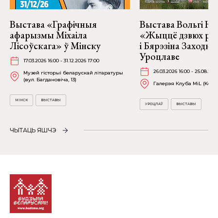
Выстава «Графічныя
Выстава Вольгі На
афарызмы Міхаіла
«Жыццё дзвюх рэк
Лісоўскага» ў Мінску
і Бярэзіна Заходня
Уроцлаве
17.03.2026 16:00 - 31.12.2026 17:00
26.03.2026 16:00 - 25.08.202
Музей гісторыі беларускай літаратуры
(вул. Багдановіча, 13)
Галерэя Клуба MiL (Kościu
МІНСК
ВЫСТАВЫ
УРОЦЛАЎ
ВЫСТАВЫ
ЧЫТАЦЬ ЯШЧЭ