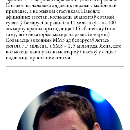
Гэта звычка чалавека аддаваць перавагу мабільнай
прыладзе, а не жывым стасункам. Паводле
афіцыйных звестак, колькасць абанентаў сотавай
сувязі ў Беларусі перавысіла 11 мільёнаў – на 100
жыхароў краіны прыходзіцца 115 абанентаў (гэта
таму, што некаторыя маюць па дзве сім-карткі).
Колькасць зыходных MMS ад беларусаў летась
склала 7,7 мільёна, а SMS – 1, 5 мільярда. Ясна, што
колькасць пакінутых каментароў і пастоў у сеціве
падлічыць проста немагчыма.