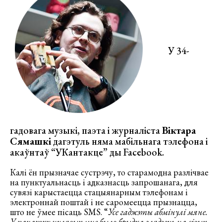
У 34-
гадовага музыкі, паэта і журналіста
Віктара
Сямашкі
дагэтуль няма мабільнага тэлефона і
акаўнтаў “УКантакце” ды Facebook.
Калі ён прызначае сустрэчу, то старамодна разлічвае
на пунктуальнасць і адказнасць запрошанага, для
сувязі карыстаецца стацыянарным тэлефонам і
электроннай поштай і не саромеецца прызнацца,
што не ўмее пісаць SMS. “
Усе гаджэты абмінулі мяне.
У пачатку нулявых мне было брыдка глядзець на сівых