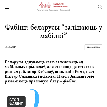
Фабінг: беларусы “заліпаюць у
мабілкі”
05.05.2014
ГРАМАДСТВА
Беларусы адчуваюць сваю залежнасць ад
мабільных прыладаў, але ставяцца да гэтага па-
рознаму. Блогер Кабанаў, школьнік Рома, паэт
Віктар Сямашка і псіхолаг Павел Зыгмантовіч
разважаюць пра новую з’яву –
фабінг
.