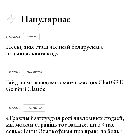
Папулярнае
31.07.2026
МУЗЫКА
Песні, якія сталі часткай беларускага
нацыянальнага коду
31.07.2026
ГРАМАДСТВА
Гайд па малавядомых магчымасцях ChatGPT,
Gemini і Claude
31.07.2026
ГРАМАДСТВА
«Граючы бязглуздыя ролі нязломных людзей,
мы можам страціць тое важнае, што ў нас
ёсць»: Ганна Златкоўская пра права на боль і