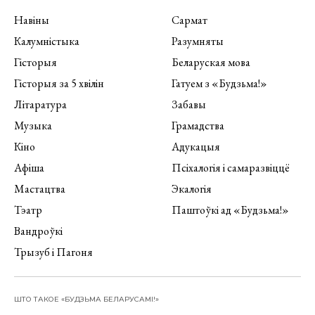
Навіны
Сармат
Калумністыка
Разумняты
Гісторыя
Беларуская мова
Гісторыя за 5 хвілін
Гатуем з «Будзьма!»
Літаратура
Забавы
Музыка
Грамадства
Кіно
Адукацыя
Афіша
Псіхалогія і самаразвіццё
Мастацтва
Экалогія
Тэатр
Паштоўкі ад «Будзьма!»
Вандроўкі
Трызуб і Пагоня
ШТО ТАКОЕ «БУДЗЬМА БЕЛАРУСАМІ!»