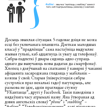
Досыць звыклая сітуацыя. 5-гадовае дзіця не можа
есці без уключанага планшэта. Дзеткам малодшых
класаў у “прадлёнцы” сама настаўніца выдумляе
жывыя гульні, каб адцягнуць іх увагу ад тэлефонаў.
Сябры-падлеткі ў двары сядзяць адно супраць
аднаго ды вывучаюць новы дадатак да смартфонаў.
Хлопец з дзяўчынай на спатканні ў кавярні ў чаканні
афіцыянта засяроджана глядзяць у мабільнік –
кожны ў свой. Старыя ўніверсітэцкія сябры
сустрэліся праз некалькі гадоў пагутарыць, але
размова не ідзе, адзін праглядае стужку
“УКантакце”, другі у Facebook. Такія паводзіны з
нядаўняга часу атрымалі назву. Яна ўтвораная ад
дзвюх ангельскіх словаў “
phone
” і “
snubbing
” –
“фабінг”. “Тэлефонаігнараванне”, калі літаральна.