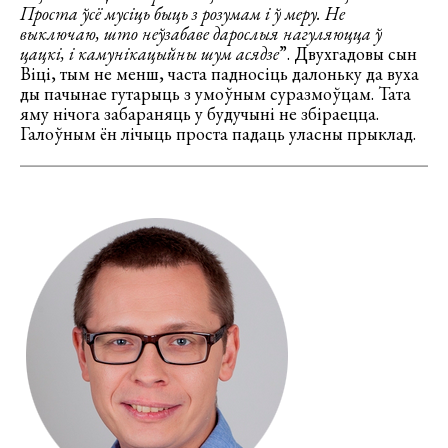
Проста ўсё мусіць быць з розумам і ў меру. Не
выключаю, што неўзабаве дарослыя нагуляюцца ў
цацкі, і камунікацыйны шум асядзе
”. Двухгадовы сын
Віці, тым не менш, часта падносіць далоньку да вуха
ды пачынае гутарыць з умоўным суразмоўцам. Тата
яму нічога забараняць у будучыні не збіраецца.
Галоўным ён лічыць проста падаць уласны прыклад.