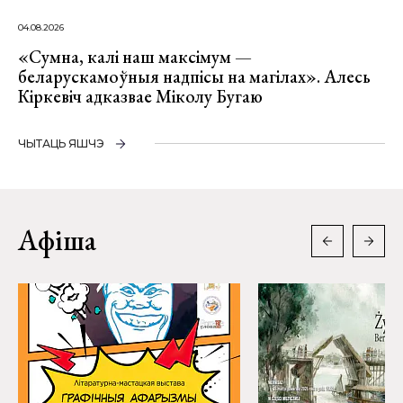
04.08.2026
«Сумна, калі наш максімум —
беларускамоўныя надпісы на магілах». Алесь
Кіркевіч адказвае Міколу Бугаю
ЧЫТАЦЬ ЯШЧЭ
Афіша