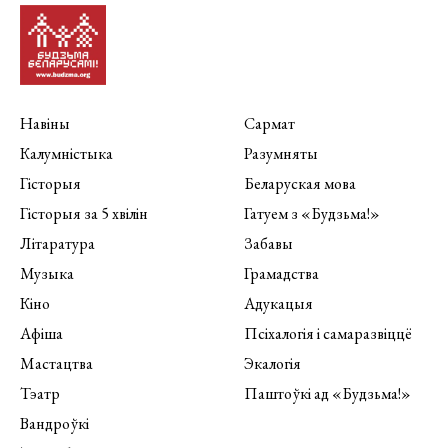
Навіны
Сармат
Калумністыка
Разумняты
Гісторыя
Беларуская мова
Гісторыя за 5 хвілін
Гатуем з «Будзьма!»
Літаратура
Забавы
Музыка
Грамадства
Кіно
Адукацыя
Афіша
Псіхалогія і самаразвіццё
Мастацтва
Экалогія
Тэатр
Паштоўкі ад «Будзьма!»
Вандроўкі