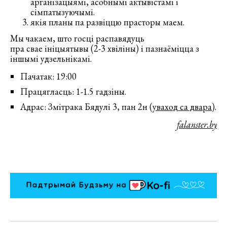
арганізацыямі, асобнымі актывістамі і
сімпатызуючымі.
якія планы па развіццю прасторы маем.
Мы чакаем, што госці распавядуць
пра свае ініцыятывы (2-3 хвіліны) і пазнаёміцца з
іншымі удзельнікамі.
Пачатак: 19:00
Працягласць: 1-1.5 гадзіны.
Адрас: Змітрака Бядулі 3, пан 2н (
уваход са двара
).
falanster.by