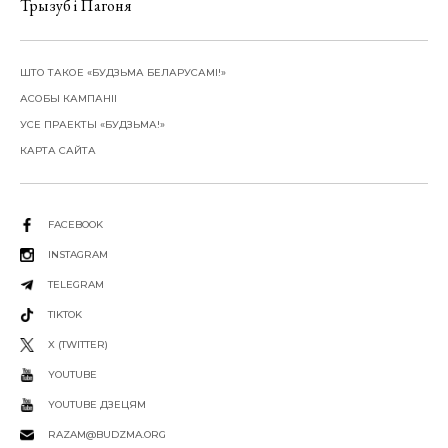
Трызуб і Пагоня
ШТО ТАКОЕ «БУДЗЬМА БЕЛАРУСАМІ!»
АСОБЫ КАМПАНІІ
УСЕ ПРАЕКТЫ «БУДЗЬМА!»
КАРТА САЙТА
FACEBOOK
INSTAGRAM
TELEGRAM
TIKTOK
X (TWITTER)
YOUTUBE
YOUTUBE ДЗЕЦЯМ
RAZAM@BUDZMA.ORG