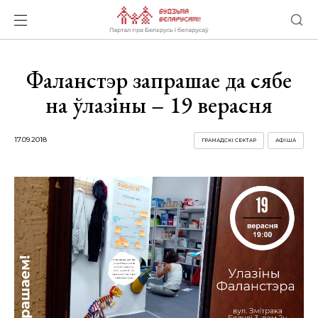
Фаланстэр запрашае да сябе
на ўлазіны – 19 верасня
17.09.2018
ГРАМАДСКІ СЕКТАР
АФІША