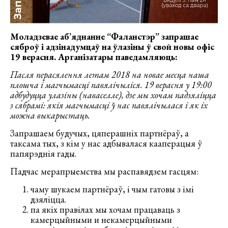
Моладзевае аб’яднанне “Фаланстэр” запрашае
сяброў і адзінадумцаў на ўлазіны ў свой новы офіс
19 верасня. Арганізатары паведамляюць:
Пасля перасялення летам 2018 на новае месца наша
плошча і магчымасці павялічыліся. 19 верасня у 19:00
адбудуцца улазіны (наваселле), дзе мы хочам падзяліцца
з сябрамі: якія магчымасці ў нас павялічылася і як іх
можна выкарыстаць.
Запрашаем будучых, цяперашніх партнёраў, а
таксама тых, з кім у нас адбывалася кааперацыя ў
папярэднія гады.
Падчас мерапрыемства мы распавядзем гасцям:
чаму шукаем партнёраў, і чым гатовы з імі
дзяліцца.
па якіх правілах мы хочам працаваць з
камерцыйными и некамерцыйными