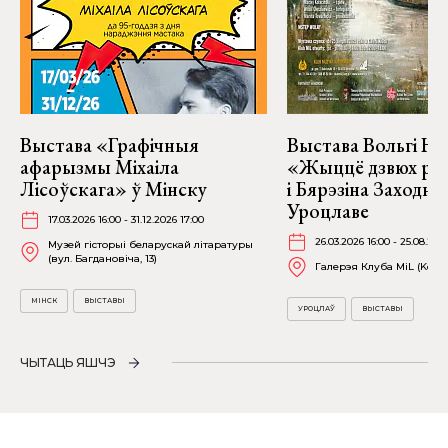
Выстава «Графічныя
Выстава Вольгі На
афарызмы Міхаіла
«Жыццё дзвюх рэк
Лісоўскага» ў Мінску
і Бярэзіна Заходня
Уроцлаве
17.03.2026 16:00 - 31.12.2026 17:00
26.03.2026 16:00 - 25.08.202
Музей гісторыі беларускай літаратуры
(вул. Багдановіча, 13)
Галерэя Клуба MiL (Kościu
МІНСК
ВЫСТАВЫ
УРОЦЛАЎ
ВЫСТАВЫ
ЧЫТАЦЬ ЯШЧЭ