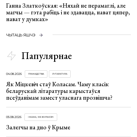
Ганна Златкоўская: «Няхай не перамаглі, але
магчы — гэта рабіць і не здавацца, нават цяпер,
нават у думках»
ЧЫТАЦЬ ЯШЧЭ
Папулярнае
04.08.2026
ГРАМАДСТВА
ЛІТАРАТУРА
Як Міцкевіч стаў Коласам. Чаму класік
беларускай літаратуры карыстаўся
псеўданімам замест уласнага прозвішча?
05.08.2026
«МАМА, НЕ ЖУРЫСЯ!»
Залегчы на дно ў Крыме