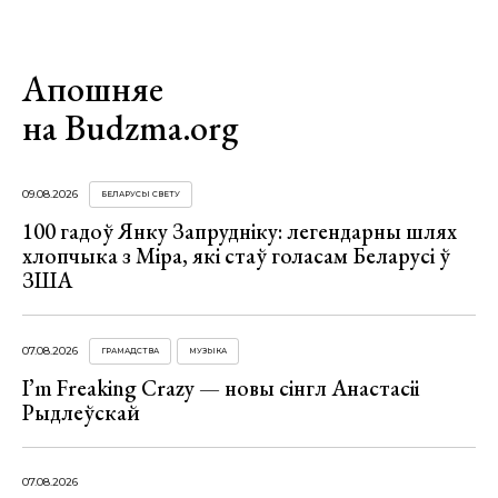
Апошняе
на Budzma.org
09.08.2026
БЕЛАРУСЫ СВЕТУ
100 гадоў Янку Запрудніку: легендарны шлях
хлопчыка з Міра, які стаў голасам Беларусі ў
ЗША
07.08.2026
ГРАМАДСТВА
МУЗЫКА
I’m Freaking Crazy — новы сінгл Анастасіі
Рыдлеўскай
07.08.2026