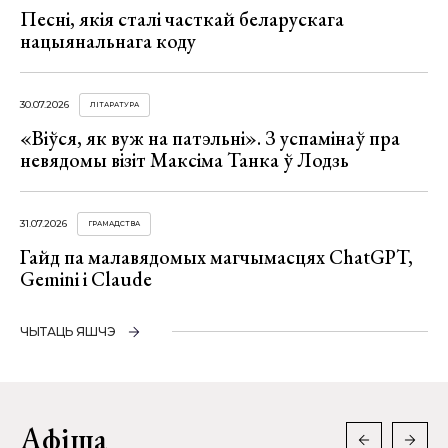
Песні, якія сталі часткай беларускага
нацыянальнага коду
30.07.2026
ЛІТАРАТУРА
«Віўся, як вуж на патэльні». З успамінаў пра
невядомы візіт Максіма Танка ў Лодзь
31.07.2026
ГРАМАДСТВА
Гайд па малавядомых магчымасцях ChatGPT,
Gemini і Claude
ЧЫТАЦЬ ЯШЧЭ
Афіша