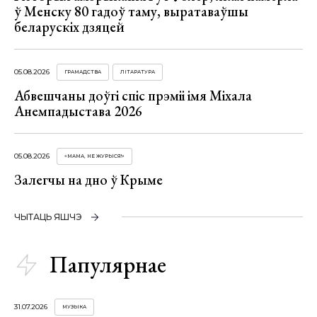
ў Менску 80 гадоў таму, выратаваўшы
беларускіх дзяцей
05.08.2026
ГРАМАДСТВА
ЛІТАРАТУРА
Абвешчаны доўгі спіс прэміі імя Міхала
Анемпадыстава 2026
05.08.2026
«МАМА, НЕ ЖУРЫСЯ!»
Залегчы на дно ў Крыме
ЧЫТАЦЬ ЯШЧЭ
Папулярнае
31.07.2026
МУЗЫКА