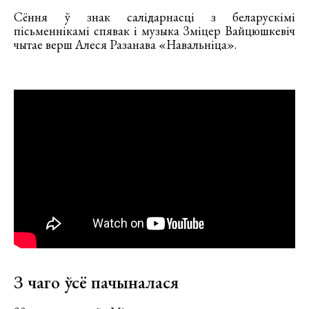
Сёння ў знак салідарнасці з беларускімі
пісьменнікамі спявак і музыка Зміцер Вайцюшкевіч
чытае верш Алеся Разанава «Навальніца».
З чаго ўсё пачыналася