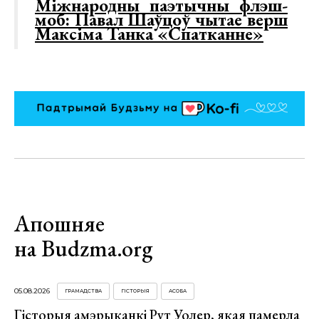
Міжнародны паэтычны флэш-
моб: Павал Шаўцоў чытае верш
Максіма Танка «Спатканне»
Апошняе
на Budzma.org
05.08.2026
ГРАМАДСТВА
ГІСТОРЫЯ
АСОБА
Гісторыя амэрыканкі Рут Уолер, якая памерла