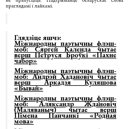
праглядамі і лайкамі.
Глядзіце яшчэ:
Міжнародны паэтычны флэш-
моб: Сяргей Календа чытае
верш Петруся Броўкі «Пахне
чабор»
Міжнародны паэтычны флэш-
моб: Андрэй Хадановіч чытае
верш Аркадзя Куляшова
«Бывай»
Міжнародны паэтычны флэш-
моб: Аляксандр Ждановіч
(Маляваныч) чытае верш
Пімена Панчанкі «Родная
мова»