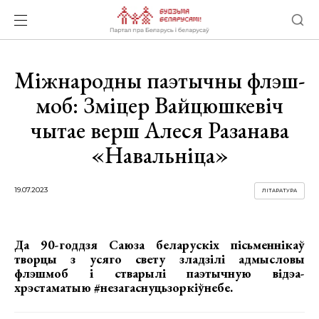
Міжнародны паэтычны флэш-
моб: Зміцер Вайцюшкевіч
чытае верш Алеся Разанава
«Навальніца»
19.07.2023
ЛІТАРАТУРА
Да 90-годдзя Саюза беларускіх пісьменнікаў
творцы з усяго свету зладзілі адмысловы
флэшмоб і стварылі паэтычную відэа-
хрэстаматыю #незагаснуцьзоркіўнебе.