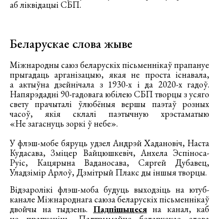
аб ліквідацыі СБП.
Беларускае слова жыве
Міжнародны саюз беларускіх пісьменнікаў прапануе
прыгадаць арганізацыю, якая не проста існавала,
а актыўна дзейнічала з 1930-х і да 2020-х гадоў.
Напярэдадні 90-гадовага юбілею СБП творцы з усяго
свету прачыталі ўлюбёныя вершы паэтаў розных
часоў, якія склалі паэтычную хрэстаматыю
«Не загаснуць зоркі ў небе».
У флэш-мобе бяруць удзел Андрэй Хадановіч, Наста
Кудасава, Зміцер Вайцюшкевіч, Анхела Эспіноса-
Руіс, Кацярына Ваданосава, Сяргей Дубавец,
Уладзімір Арлоў, Дзмітрый Плакс ды іншыя творцы.
Відэаролікі флэш-моба будуць выходзіць на ютуб-
канале Міжнароднага саюза беларускіх пісьменнікаў
двойчы на тыдзень.
Падпішыцеся
на канал, каб
не прапусціць. Падтрымайце беларускае слова