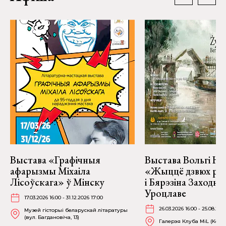
Выстава «Графічныя
Выстава Вольгі На
афарызмы Міхаіла
«Жыццё дзвюх рэк
Лісоўскага» ў Мінску
і Бярэзіна Заходня
Уроцлаве
17.03.2026 16:00 - 31.12.2026 17:00
26.03.2026 16:00 - 25.08.202
Музей гісторыі беларускай літаратуры
(вул. Багдановіча, 13)
Галерэя Клуба MiL (Kościu