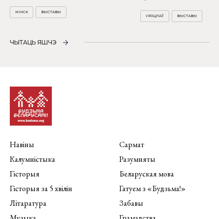
МІНСК
ВЫСТАВЫ
УРОЦЛАЎ
ВЫСТАВЫ
ЧЫТАЦЬ ЯШЧЭ
Навіны
Сармат
Калумністыка
Разумняты
Гісторыя
Беларуская мова
Гісторыя за 5 хвілін
Гатуем з «Будзьма!»
Літаратура
Забавы
Музыка
Грамадства