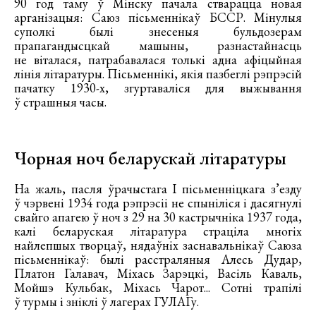
90 год таму ў Мінску пачала стварацца новая
арганізацыя: Саюз пісьменнікаў БССР. Мінулыя
суполкі былі знесеныя бульдозерам
прапагандысцкай машыны, разнастайнасць
не віталася, патрабавалася толькі адна афіцыйная
лінія літаратуры. Пісьменнікі, якія пазбеглі рэпрэсій
пачатку 1930-х, згуртаваліся для выжывання
ў страшныя часы.
Чорная ноч беларускай літаратуры
На жаль, пасля ўрачыстага І пісьменніцкага з’езду
ў чэрвені 1934 года рэпрэсіі не спыніліся і дасягнулі
свайго апагею ў ноч з 29 на 30 кастрычніка 1937 года,
калі беларуская літаратура страціла многіх
найлепшых творцаў, нядаўніх заснавальнікаў Саюза
пісьменнікаў: былі расстраляныя Алесь Дудар,
Платон Галавач, Міхась Зарэцкі, Васіль Каваль,
Мойшэ Кульбак, Міхась Чарот... Сотні трапілі
ў турмы і зніклі ў лагерах ГУЛАГу.