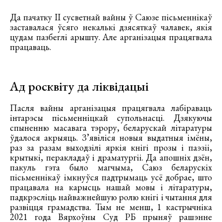
Да пачатку ІІ сусветнай вайны ў Саюзе пісьменнікаў
заставалася ўсяго некалькі дзясяткаў чалавек, якія
цудам пазбеглі арышту. Але арганізацыя працягвала
працаваць.
Ад росквіту да ліквідацыі
Пасля вайны арганізацыя працягвала лабіраваць
інтарэсы пісьменніцкай супольнасці. Дзякуючы
спыненню масавага тэрору, беларускай літаратуры
ўдалося акрыяць. З’явіліся новыя выдатныя імёны,
раз за разам выходзілі яркія кнігі прозы і паэзіі,
крытыкі, перакладаў і драматургіі. Да апошніх дзён,
пакуль гэта было магчыма, Саюз беларускіх
пісьменнікаў імкнуўся падтрымаць усё добрае, што
працавала на карысць нашай мовы і літаратуры,
падкрэсліць найважнейшую ролю кнігі і чытання для
развіцця грамадства. Тым не менш, 1 кастрычніка
2021 года Вярхоўны Суд РБ прыняў рашэнне