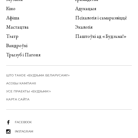
Кіно
Адукацыя
Афіша
Псіхалогія і самаразвіццё
Мастацтва
Экалогія
Тэатр
Паштоўкі ад «Будзьма!»
Вандроўкі
Трызуб і Пагоня
ШТО ТАКОЕ «БУДЗЬМА БЕЛАРУСАМІ!»
АСОБЫ КАМПАНІІ
УСЕ ПРАЕКТЫ «БУДЗЬМА!»
КАРТА САЙТА
FACEBOOK
INSTAGRAM