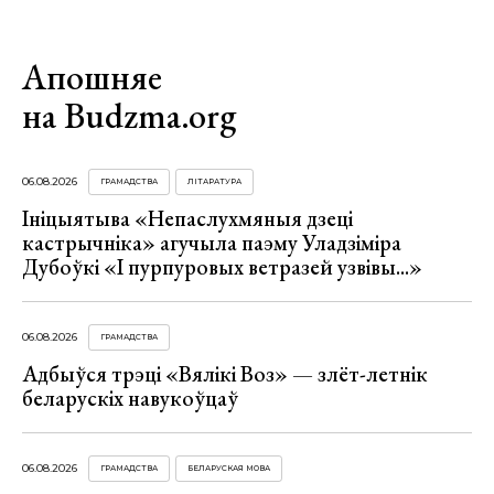
Апошняе
на Budzma.org
06.08.2026
ГРАМАДСТВА
ЛІТАРАТУРА
Ініцыятыва «Непаслухмяныя дзеці
кастрычніка» агучыла паэму Уладзіміра
Дубоўкі «І пурпуровых ветразей узвівы...»
06.08.2026
ГРАМАДСТВА
Адбыўся трэці «Вялікі Воз» — злёт-летнік
беларускіх навукоўцаў
06.08.2026
ГРАМАДСТВА
БЕЛАРУСКАЯ МОВА