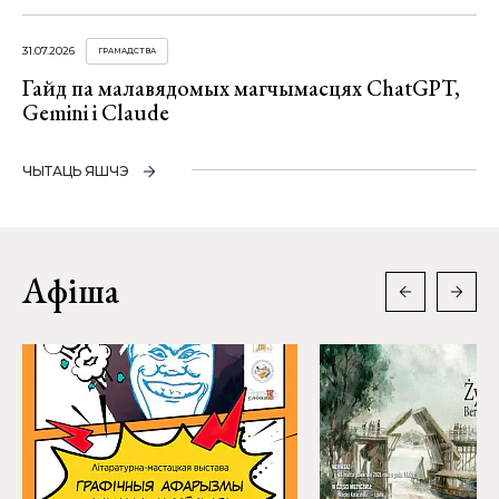
31.07.2026
ГРАМАДСТВА
Гайд па малавядомых магчымасцях ChatGPT,
Gemini і Claude
ЧЫТАЦЬ ЯШЧЭ
Афіша