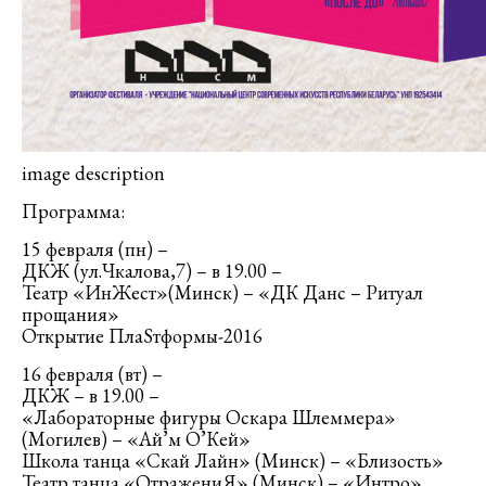
image description
Программа:
15 февраля (пн) –
ДКЖ (ул.Чкалова,7) – в 19.00 –
Театр «ИнЖест»(Минск) – «ДК Данс – Ритуал
прощания»
Открытие ПлаSтформы-2016
16 февраля (вт) –
ДКЖ – в 19.00 –
«Лабораторные фигуры Оскара Шлеммера»
(Могилев) – «Ай’м О’Кей»
Школа танца «Скай Лайн» (Минск) – «Близость»
Театр танца «ОтражениЯ» (Минск) – «Интро»