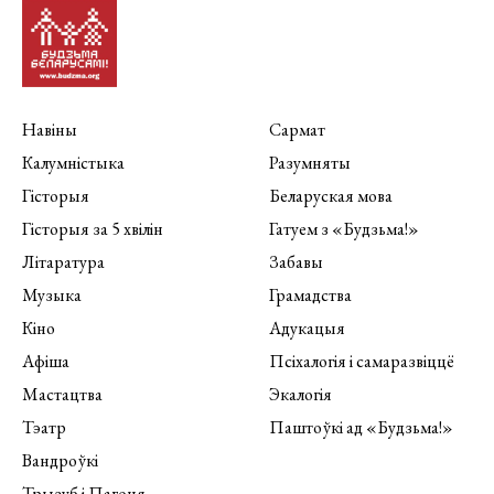
Навіны
Сармат
Калумністыка
Разумняты
Гісторыя
Беларуская мова
Гісторыя за 5 хвілін
Гатуем з «Будзьма!»
Літаратура
Забавы
Музыка
Грамадства
Кіно
Адукацыя
Афіша
Псіхалогія і самаразвіццё
Мастацтва
Экалогія
Тэатр
Паштоўкі ад «Будзьма!»
Вандроўкі
Трызуб і Пагоня