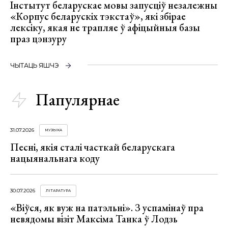
Інстытут беларускае мовы запусціў незалежны
«Корпус беларускіх тэкстаў», які збірае
лексіку, якая не трапляе ў афіцыйныя базы
праз цэнзуру
ЧЫТАЦЬ ЯШЧЭ
Папулярнае
31.07.2026
МУЗЫКА
Песні, якія сталі часткай беларускага
нацыянальнага коду
30.07.2026
ЛІТАРАТУРА
«Віўся, як вуж на патэльні». З успамінаў пра
невядомы візіт Максіма Танка ў Лодзь