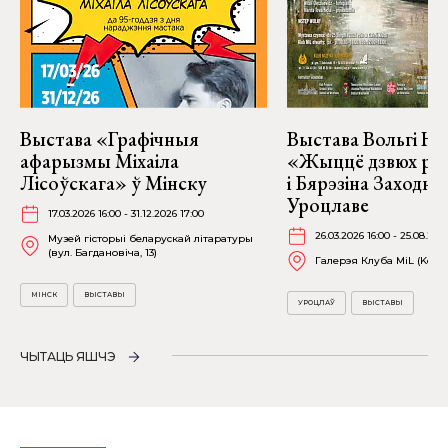
Выстава «Графічныя
Выстава Вольгі На
афарызмы Міхаіла
«Жыццё дзвюх рэк
Лісоўскага» ў Мінску
і Бярэзіна Заходня
Уроцлаве
17.03.2026 16:00 - 31.12.2026 17:00
26.03.2026 16:00 - 25.08.202
Музей гісторыі беларускай літаратуры
(вул. Багдановіча, 13)
Галерэя Клуба MiL (Kościu
МІНСК
ВЫСТАВЫ
УРОЦЛАЎ
ВЫСТАВЫ
ЧЫТАЦЬ ЯШЧЭ