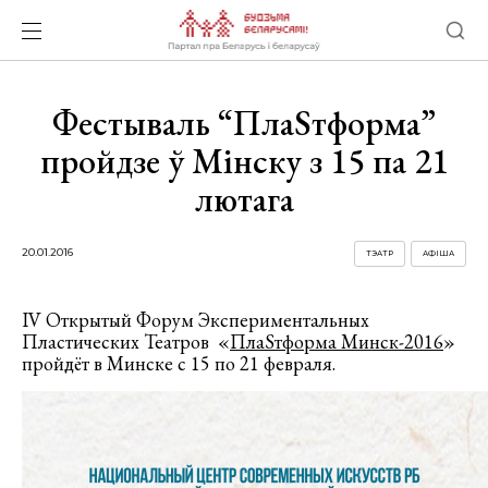
Фестываль “ПлаSтформа”
пройдзе ў Мінску з 15 па 21
лютага
20.01.2016
ТЭАТР
АФІША
IV Открытый Форум Экспериментальных
Пластических Театров «
ПлаSтформа Минск-2016
»
пройдёт в Минске с 15 по 21 февраля.