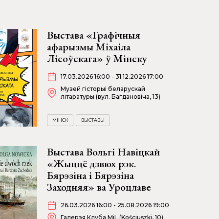
Выстава «Графічныя
афарызмы Міхаіла
Лісоўскага» ў Мінску
17.03.2026 16:00 - 31.12.2026 17:00
Музей гісторыі беларускай
літаратуры (вул. Багдановіча, 13)
МІНСК
ВЫСТАВЫ
Выстава Вольгі Навіцкай
«Жыццё дзвюх рэк.
Бярэзіна і Бярэзіна
Заходняя» ва Уроцлаве
26.03.2026 16:00 - 25.08.2026 19:00
Галерэя Клуба MiL (Kościuszki, 10)