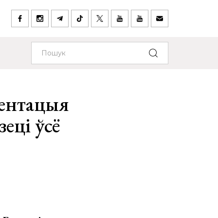
ментацыя
зеці ўсё