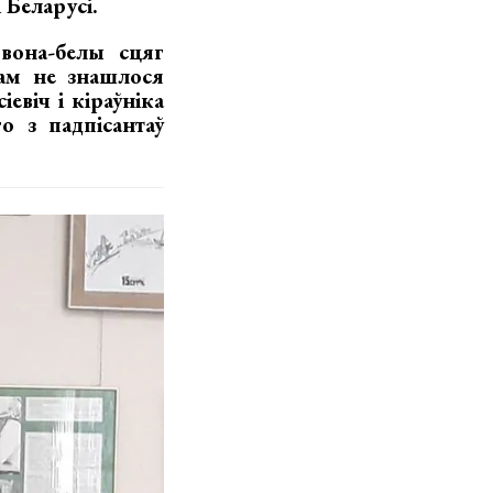
 Беларусі.
рвона-белы сцяг
там не знашлося
евіч і кіраўніка
о з падпісантаў