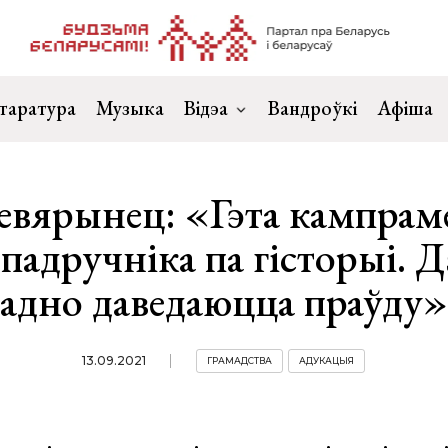
таратура
Музыка
Відэа
Вандроўкі
Афіша
евярынец: «Гэта кампра
падручніка па гісторыі. Д
адно даведаюцца праўду»
13.09.2021
ГРАМАДСТВА
АДУКАЦЫЯ