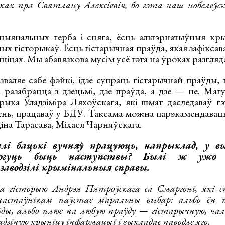
оках пра Святлану Алексіевіч, бо гэта наш нобелеўск
ыянальных герба і сцяга, ёсць альтэрнатыўныя кры
х гісторыкаў. Ёсць гістарычная праўда, якая зафіксав
ніцах. Мы абавязкова мусім усё гэта на ўроках разгляда
зваляе сабе фэйкі, ідзе супраць гістарычнай праўды,
разабрацца з дзецьмі, дзе праўда, а дзе — не. Маг
орыка Ўладзіміра Ляхоўскага, які шмат даследаваў г
ень, працаваў у БДУ. Таксама можна парэкамендаваць
іна Тарасава, Міхася Чарняўскага.
лі бацькі вучняў працуюць, напрыклад, у вы
могуць быць наступствы? Былі ж ужо в
заводзілі крымінальныя справы.
 гісторыю Андрэя Пятроўскага са Смаргоні, які с
астаўнікам паўстае маральны выбар: альбо ён 
ды, альбо плюе на любую праўду — гістарычную, чала
 адзіную крыніцу інфармацыі і выкладае паводле яго.