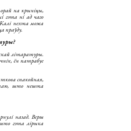
орай на крыніцы,
 гэта ні ад чаго
. Калі нехта можа
ца праўду.
атуры?
ускай літаратуры.
чнік, ён патрабуе
аткова спакойная,
умаю, што нешта
рнулі назад. Верш
 што гэта лірыка