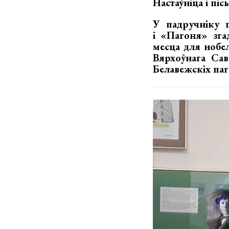
Настаўніца і пі
У падручніку п
і «Пагоня» зга
месца для нобел
Вярхоўнага Сав
Белавежскіх паг