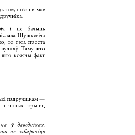
ць тое, што не мае
дручніка.
віч і не бачыць
ніслава Шушкевіча
ю, то гэта проста
 вучняў. Таму што
, што кожны факт
ькі падручнікам —
ы з іншых крыніц
на ў даведніках,
то не забароніць