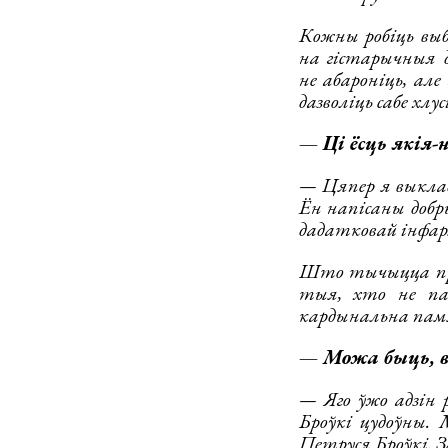
Кожны робіць выб
на гістарычныя д
не абароніць, але
дазволіць сабе хлу
— Ці ёсць якія-
— Цяпер я выклад
Ён напісаны добр
дадатковай інфар
Што тычыцца праг
тыя, хто не па
кардынальна пам
— Можа быць, в
— Яго ўжо адзін 
Броўкі цудоўны. 
Петруся Броўкі. 