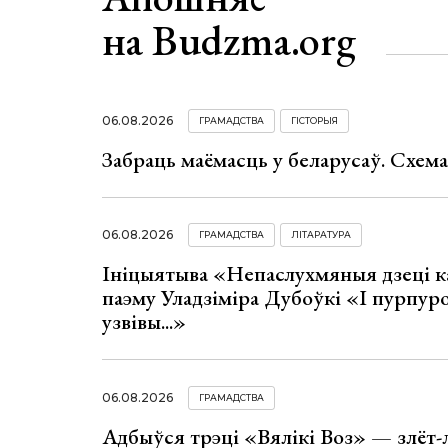
на Budzma.org
06.08.2026
ГРАМАДСТВА
ГІСТОРЫЯ
Забраць маёмасць у беларусаў. Схем
06.08.2026
ГРАМАДСТВА
ЛІТАРАТУРА
Ініцыятыва «Непаслухмяныя дзеці к
паэму Уладзіміра Дубоўкі «І пурпур
узвівы...»
06.08.2026
ГРАМАДСТВА
Адбыўся трэці «Вялікі Воз» — злёт-