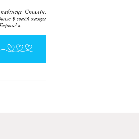
 кабінеце Сталін,
вазе ў сваёй казцы
 Берыя?»