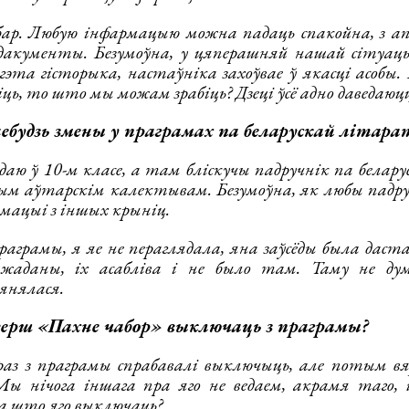
ар. Любую інфармацыю можна падаць спакойна, з ап
акументы. Безумоўна, у цяперашняй нашай сітуацыі
 гэта гісторыка, настаўніка захоўвае ў якасці асобы
сіць, то што мы можам зрабіць? Дзеці ўсё адно даведаюц
небудзь змены у праграмах па беларускай літар
аю ў 10-м класе, а там бліскучы падручнік па белар
ым аўтарскім калектывам. Безумоўна, як любы падру
мацыі з іншых крыніц.
рамы, я яе не пераглядала, яна заўсёды была даст
жаданы, іх асабліва і не было там. Таму не д
янялася.
ерш «Пахне чабор» выключаць з праграмы?
раз з праграмы спрабавалі выключыць, але потым вя
Мы нічога іншага пра яго не ведаем, акрамя таго,
За што яго выключаць?