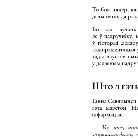
То бок цяпер, кал
дачынення да рэал
Бо калі вучань
яе ў падручніку, 
ў гісторыі Белар
кампраментацыя ў
тады паўстае пы
у дадзеным падруч
Што з гэт
Ганна Севярынец л
гэта маветон. Н
інфармацыі.
— Усё тое, што 
энцыклапедыях, 