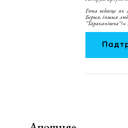
Гэта ведаеце як 
Берыя, іншыя люді
"Тараканішча"?» 
Апошняе