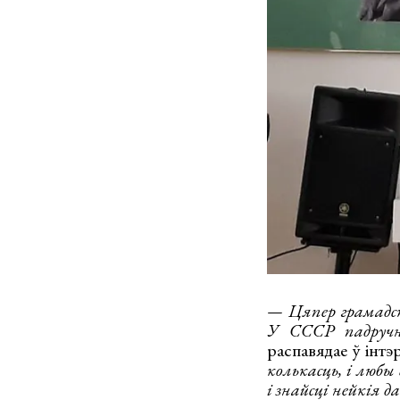
— Цяпер грамадст
У СССР падручні
распавядае ў інт
колькасць, і любы
і знайсці нейкія