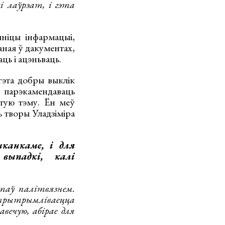
і лаўрэат, і гэта
ніцы інфармацыі,
аная ў дакументах,
ць і ацэньваць.
 гэта добры выклік
у парэкамендаваць
этую тэму. Ён меў
 творы Уладзіміра
канкаме, і для
ыпадкі, калі
таў палітвязнем.
прытрымліваецца
вечую, абірае для