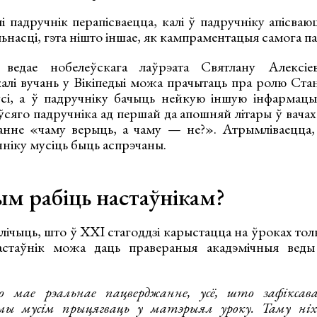
і падручнік перапісваецца, калі ў падручніку апісваю
ьнасці, гэта нішто іншае, як кампраментацыя самога па
 ведае нобелеўскага лаўрэата Святлану Алексіе
калі вучань у Вікіпедыі можа прачытаць пра ролю Ста
усі, а ў падручніку бачыць нейкую іншую інфармацы
сяго падручніка ад першай да апошняй літары ў вачах
танне «чаму верыць, а чаму — не?». Атрымліваецца
ніку мусіць быць аспрэчаны.
ым рабіць настаўнікам?
ічыць, што ў XXI стагоддзі карыстацца на ўроках тол
астаўнік можа даць правераныя акадэмічныя вед
мае рэальнае пацверджанне, усё, што зафіксава
мы мусім прыцягваць у матэрыял уроку. Таму ніх