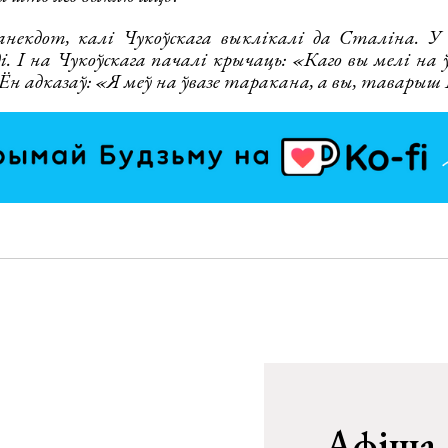
анекдот, калі Чукоўскага выклікалі да Сталіна. У
. І на Чукоўскага пачалі крычаць: «Каго вы мелі на ў
Ён адказаў: «Я меў на ўвазе таракана, а вы, таварыш
Афіша