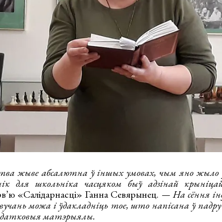
ва жыве абсалютна ў іншых умовах, чым яно жыло ў
к для школьніка часцяком быў адзінай крыніцай
эрв’ю «Салідарнасці» Ганна Севярынец.
— На сёння ін
 вучань можа і ўдакладніць тое, што напісана ў падруч
 дадатковыя матэрыялы.