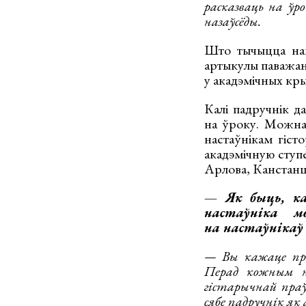
расказваць на ўр
назаўсёды.
Што тычыцца нац
артыкулы паважаны
у акадэмічных кры
Калі падручнік да
на ўроку. Можна 
настаўнікам гіст
акадэмічную ступ
Арлова, Канстанц
— Як быць, ка
настаўніка 
на настаўнікаў 
— Вы кажаце пра
Перад кожным н
гістарычнай праў
сябе падручнік як