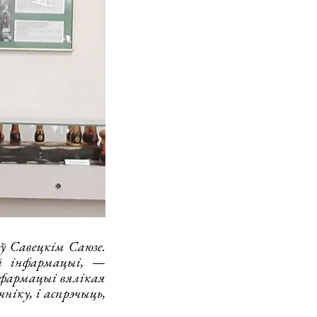
 Савецкім Саюзе.
 інфармацыі,
—
фармацыі вялікая
ніку, і аспрэчыць,