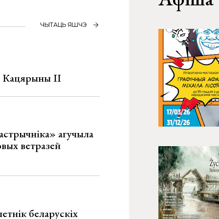
ЧЫТАЦЬ ЯШЧЭ
а Кацярыны ІІ
астрычніка» агучыла
овых ветразей
летнік беларускіх