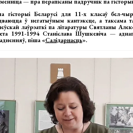
сьменніца — пра перапісаны падручнік па гісторыі
а гісторыі Беларусі для 11-х класаў бел-чы
дваюцца ў негатыўным кантэксце, а таксама 
еўскай лаўрэаткі па літаратуры Святланы Алексі
ета 1991-1994 Станіслава Шушкевіча — аднаг
адненняў, піша «
Салідарнасць
».