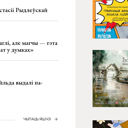
стасіі Рыдлеўскай
глі, але магчы — гэта
ват у думках»
льда выдалі па-
ЧЫТАЦЬ ЯШЧЭ