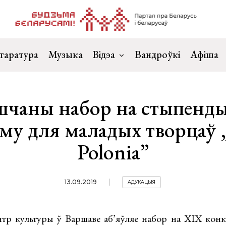
таратура
Музыка
Відэа
Вандроўкі
Афіша
шчаны набор на стыпенд
аму для маладых творцаў 
Polonia”
13.09.2019
АДУКАЦЫЯ
р культуры ў Варшаве аб’яўляе набор на XIX конку