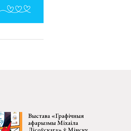
Выстава «Графічныя
афарызмы Міхаіла
Лісоўскага» ў Мінску