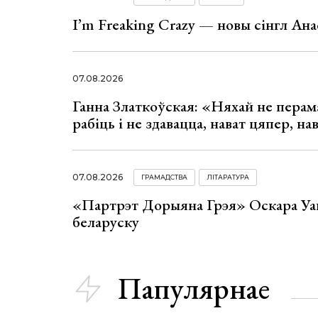
I’m Freaking Crazy — новы сінгл Ана
07.08.2026
Ганна Златкоўская: «Няхай не перама
рабіць і не здавацца, нават цяпер, на
07.08.2026
ГРАМАДСТВА
ЛІТАРАТУРА
«Партрэт Дорыяна Грэя» Оскара Уай
беларуску
Папулярнае