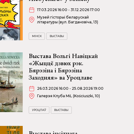
17.03.2026 16:00 - 31.12.2026 17:00
Музей гісторыі беларускай
літаратуры (вул. Багдановіча, 13)
МІНСК
ВЫСТАВЫ
Выстава Вольгі Навіцкай
«Жыццё дзвюх рэк.
Бярэзіна і Бярэзіна
Заходняя» ва Уроцлаве
26.03.2026 16:00 - 25.08.2026 19:00
Галерэя Клуба MiL (Kościuszki, 10)
УРОЦЛАЎ
ВЫСТАВЫ
Выстава інсітнага