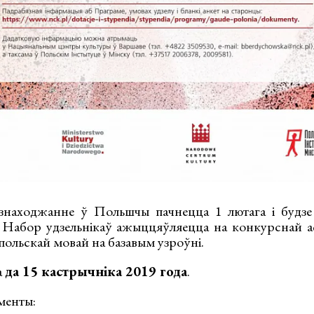
знаходжанне ў Польшчы пачнецца 1 лютага і будз
. Набор удзельнікаў ажыццяўляецца на конкурснай 
польскай мовай на базавым узроўні.
а
да 15 кастрычніка 20
19
года
.
менты: