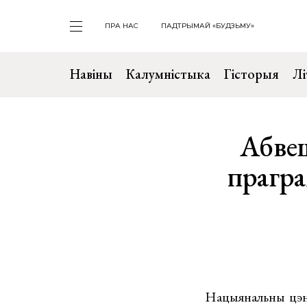
ПРА НАС
ПАДТРЫМАЙ «БУДЗЬМУ»
Навіны
Калумністыка
Гісторыя
Лі
Абве
прагр
Нацыянальны цэнт