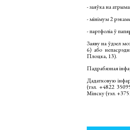
- заяўка на атрым
- мінімум 2 рэкам
- партфоліа ў па
Заяву на ўдзел м
6) або непасрэд
Плоцка, 13).
Падрабязная інфар
Дадатковую інфа
(тэл. +4822 35095
Мінску (тэл. +375