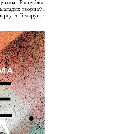
дчыны Рэспублікі
маладых творцаў і
ргу з Беларусі і