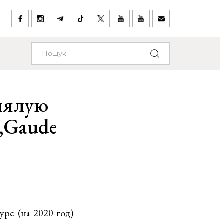
ыялую
„Gaude
рс (на 2020 год)