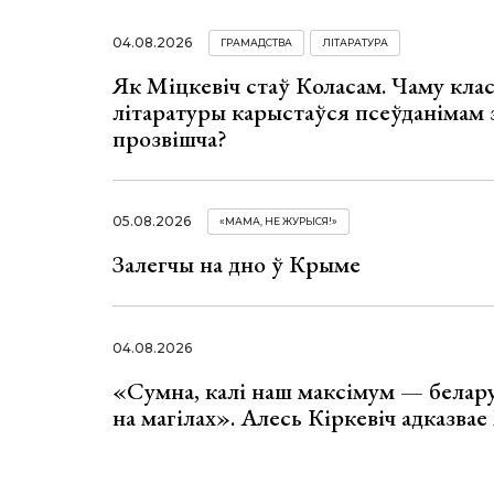
04.08.2026
ГРАМАДСТВА
ЛІТАРАТУРА
Як Міцкевіч стаў Коласам. Чаму клас
літаратуры карыстаўся псеўданімам 
прозвішча?
05.08.2026
«МАМА, НЕ ЖУРЫСЯ!»
Залегчы на дно ў Крыме
04.08.2026
«Сумна, калі наш максімум — белар
на магілах». Алесь Кіркевіч адказва