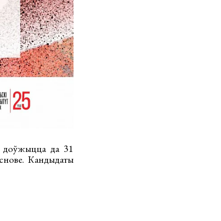
е доўжыцца да 31
аснове. Кандыдаты