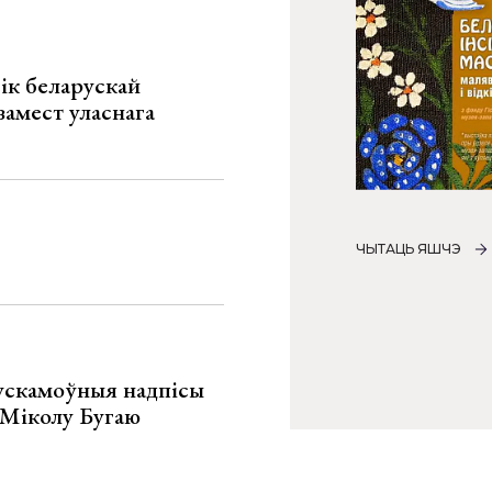
ік беларускай
замест уласнага
ЧЫТАЦЬ ЯШЧЭ
ускамоўныя надпісы
е Міколу Бугаю