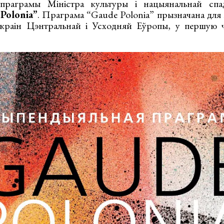
праграмы Міністра культуры і нацыянальнай спа
Polonia
”
. Праграма “Gaude Polonia” прызначана для 
краін Цэнтральнай і Усходняй Еўропы, у першую ча