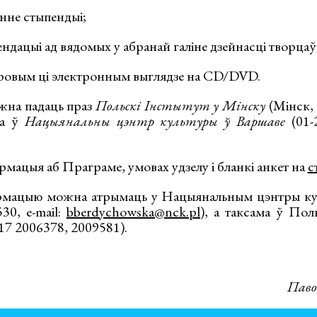
анне стыпендыі;
ендацыі ад вядомых у абранай галіне дзейнасці творцаў
пяровым ці электронным выглядзе на CD/DVD.
ожна падаць праз
Польскі Інстытут у Мінску
(Мінск, 
на ў
Нацыянальны цэнтр культуры ў Варшаве
(01-
мацыя аб Праграме, умовах удзелу і бланкі анкет на
с
рмацыю можна атрымаць у Нацыянальным цэнтры ку
30, e-mail:
bberdychowska@nck.pl
), а таксама ў Пол
17 2006378, 2009581).
Паво