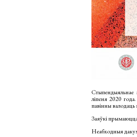
Стыпендыяльнае 
ліпеня 2020 года
павінны валодаць 
Заяўкі прымаюцц
Неабходныя даку