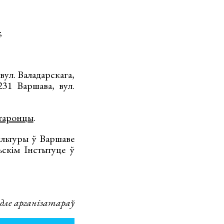
;
вул. Валадарскага,
231 Варшава, вул.
таронцы
.
льтуры ў Варшаве
ьскім Інстытуце ў
дле арганізатараў