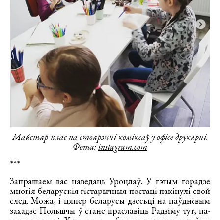
Майстар-клас па стварэнні коміксаў у офісе друкарні.
Фота:
instagram.com
***
Запрашаем вас наведаць Уроцлаў. У гэтым горадзе
многія беларускія гістарычныя постаці пакінулі свой
след. Можа, і цяпер беларусы дзесьці на паўднёвым
захадзе Польшчы ў стане праславіць Радзіму тут, па-