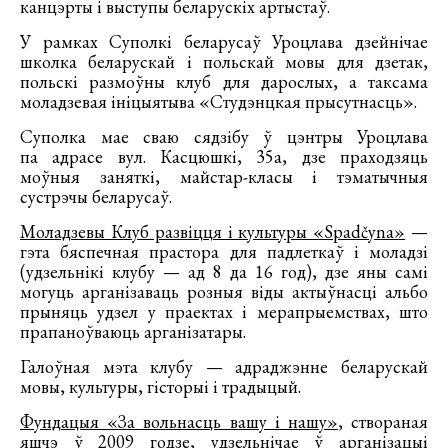
канцэрты і выступы беларускіх артыстаў.
У рамках Суполкі беларусаў Уроцлава дзейнічае
школка беларускай і польскай мовы для дзетак,
польскі размоўны клуб для дарослых, а таксама
моладзевая ініцыятыва «Студэнцкая прысутнасць».
Суполка мае сваю сядзібу ў цэнтры Уроцлава
па адрасе вул. Касцюшкі, 35а, дзе праходзяць
моўныя заняткі, майстар-класы і тэматычныя
сустрэчы беларусаў.
Моладзевы Клуб развіцця і культуры «Spadčyna»
—
гэта бяспечная прастора для падлеткаў і моладзі
(удзельнікі клубу — ад 8 да 16 год), дзе яны самі
могуць арганізаваць розныя віды актыўнасці альбо
прыняць удзел у праектах і мерапрыемствах, што
прапаноўваюць арганізатары.
Галоўная мэта клубу — адраджэнне беларускай
мовы, культуры, гісторыі і традыцый.
Фундацыя «За вольнасць вашу і нашу»
, створаная
яшчэ ў 2009 годзе, удзельнічае ў арганізацыі