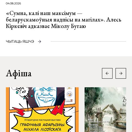
04.08.2026
«Сумна, калі наш максімум —
беларускамоўныя надпісы на магілах». Алесь
Кіркевіч адказвае Міколу Бугаю
ЧЫТАЦЬ ЯШЧЭ
Афіша