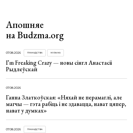
Апошняе
на Budzma.org
07.08.2026
ГРАМАДСТВА
МУЗЫКА
I’m Freaking Crazy — новы сінгл Анастасіі
Рыдлеўскай
07.08.2026
Ганна Златкоўская: «Няхай не перамаглі, але
магчы — гэта рабіць і не здавацца, нават цяпер,
нават у думках»
07.08.2026
ГРАМАДСТВА