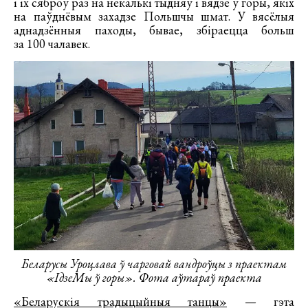
і іх сяброў раз на некалькі тыдняў і вядзе ў горы, якіх
на паўднёвым захадзе Польшчы шмат. У вясёлыя
аднадзённыя паходы, бывае, збіраецца больш
за 100 чалавек.
Беларусы Уроцлава ў чарговай вандроўцы з праектам
«ІдзеМы ў горы». Фота аўтараў праекта
«Беларускія традыцыйныя танцы»
— гэта