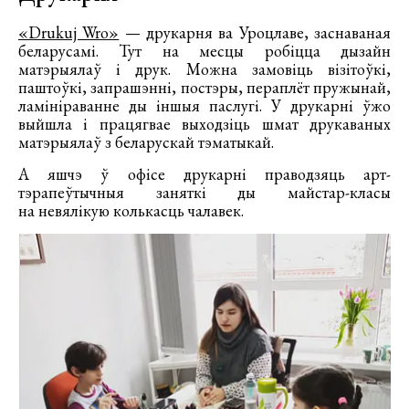
«Drukuj Wro»
— друкарня ва Уроцлаве, заснаваная
беларусамі. Тут на месцы робіцца дызайн
матэрыялаў і друк. Можна замовіць візітоўкі,
паштоўкі, запрашэнні, постэры, пераплёт пружынай,
ламініраванне ды іншыя паслугі. У друкарні ўжо
выйшла і працягвае выходзіць шмат друкаваных
матэрыялаў з беларускай тэматыкай.
А яшчэ ў офісе друкарні праводзяць арт-
тэрапеўтычныя заняткі ды майстар-класы
на невялікую колькасць чалавек.