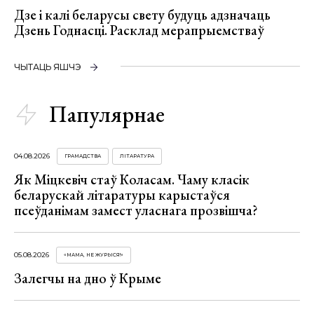
Дзе і калі беларусы свету будуць адзначаць
Дзень Годнасці. Расклад мерапрыемстваў
ЧЫТАЦЬ ЯШЧЭ
Папулярнае
04.08.2026
ГРАМАДСТВА
ЛІТАРАТУРА
Як Міцкевіч стаў Коласам. Чаму класік
беларускай літаратуры карыстаўся
псеўданімам замест уласнага прозвішча?
05.08.2026
«МАМА, НЕ ЖУРЫСЯ!»
Залегчы на дно ў Крыме