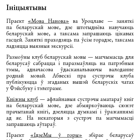
Ініцыятывы
Праект
«Мова Нанова»
ва Уроцлаве — заняткі
па беларускай мове, дзе штотыднёва навучаюць
беларускай мове, а таксама запрашаюць цікавых
гасцей. Заняткі праходзяць па ўсім горадзе, таксама
ладзяцца выязныя экскурсіі.
Размоўны клуб беларускай мовы — магчымасць для
беларусаў сабрацца і паразмаўляць на патрэбныя
тэмы, адначасова ўдасканальваючы валоданне
роднай мовай. Абвескі пра сустрэчы клуба
публікуюцца ў згаданых вышэй беларускіх чатах
у Фэйсбуку і тэлеграме.
Кніжны клуб
— афлайнавыя сустрэчы аматараў кніг
на беларускай мове, дзе абмяркоўваюць сюжэт
прачытанай кнігі, дзеляцца думкамі і ўражаннямі
ад яе. На некаторыя з сустрэч па магчымасці
запрашаюць аўтараў.
Праект
«ІдзеМы ў горы»
збірае беларусаў