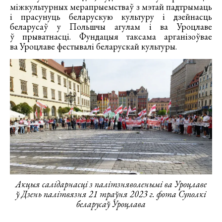
міжкультурных мерапрыемстваў з мэтай падтрымаць
і прасунуць беларускую культуру і дзейнасць
беларусаў у Польшчы агулам і ва Уроцлаве
ў прыватнасці. Фундацыя таксама арганізоўвае
ва Уроцлаве фестывалі беларускай культуры.
Акцыя салідарнасці з палітзняволенымі ва Уроцлаве
ў Дзень палітвязня 21 траўня 2023 г. фота Суполкі
беларусаў Уроцлава