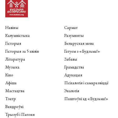
Навіны
Сармат
Калумністыка
Разумняты
Гісторыя
Беларуская мова
Гісторыя за 5 хвілін
Гатуем з «Будзьма!»
Літаратура
Забавы
Музыка
Грамадства
Кіно
Адукацыя
Афіша
Псіхалогія і самаразвіццё
Мастацтва
Экалогія
Тэатр
Паштоўкі ад «Будзьма!»
Вандроўкі
Трызуб і Пагоня