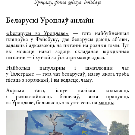
Уроцлаў, фота @lesya_holidays
Беларускі Уроцлаў анлайн
«Беларусы ва Уроцлаве»
— гэта найбуйнейшая
пляцоўка у Фэйсбуку, дзе беларусы даюць аб’явы,
задаюць і адказваюць на пытанні на розныя тэмы. Тут
вы можаце нават задаць складанае юрыдычнае
пытанне — і хутчэй за ўсё атрымаеце адказ.
Найбольш папулярны і шматлюдны чат
у Тэлеграме — гэта
чат беларусаў
, назву якога трэба
пісаць з зорачкамі, і вы ведаеце, чаму.
Акрамя таго, існуе вялікая колькасць
і разнастайнасць бізнесаў, якія працуюць
ва Уроцлаве, большасць з іх ужо ёсць на
мапцы
.