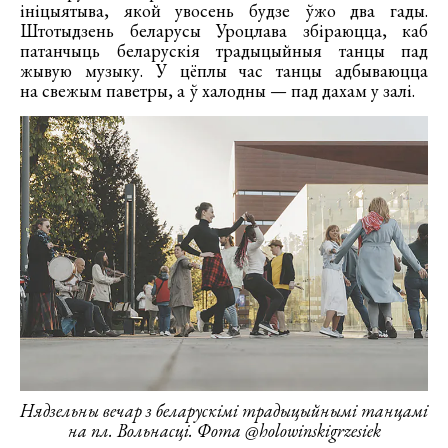
ініцыятыва, якой увосень будзе ўжо два гады.
Штотыдзень беларусы Уроцлава збіраюцца, каб
патанчыць беларускія традыцыйныя танцы пад
жывую музыку. У цёплы час танцы адбываюцца
на свежым паветры, а ў халодны — пад дахам у залі.
Нядзельны вечар з беларускімі традыцыйнымі танцамі
на пл. Вольнасці. Фота @holowinskigrzesiek