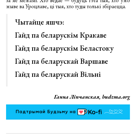
за яе межамі. Хто ведае — будуць гэта тыя, хто ўжо
жыве ва Уроцлаве, ці тыя, хто туды толькі збіраецца.
Чытайце яшчэ:
Гайд па беларускім Кракаве
Гайд па беларускім Беластоку
Гайд па беларускай Варшаве
Гайд па беларускай Вільні
Ганна Ліпчанская, budzma.org