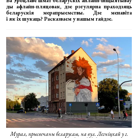
Ва Уроцлаве шмат беларускіх анлайн-ініцыятываў
ды афлайн-пляцовак, дзе рэгулярна праходзяць
беларускія мерапрыемствы. Дзе менавіта
і як іх шукаць? Расказваем у нашым гайдзе.
Мурал, прысвечаны беларусам, на вул. Легніцкай у г.