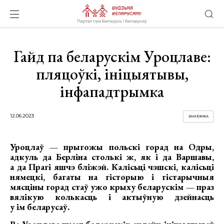
Гайд па беларускім Уроцлаве:
пляцоўкі, ініцыятывы,
інфападтрымка
12.06.2023
ЗАМЕЖЖА
Уроцлаў — прыгожы польскі горад на Одры,
адкуль да Берліна столькі ж, як і да Варшавы,
а да Прагі яшчэ бліжэй. Калісьці чэшскі, калісьці
нямецкі, багаты на гісторыю і гістарычныя
мясціны горад стаў ужо крыху беларускім — праз
вялікую колькасць і актыўную дзейнасць
у ім беларусаў.