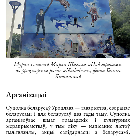
Мурал з выявай Марка Шагала «Над горадам»
ва ўроцлаўскім раёне «Nadodrze», фота Ганны
Ліпчанскай
Арганізацыі
Суполка беларусаў Уроцлава
— таварыства, своранае
беларусамі і для беларусаў два гады таму. Суполка
арганізоўвае шмат грамадскіх і культурных
мерапрыемстваў, у тым ліку — напісанне лістоў
палітвязням, акцыі салідарнасці з беларусамі,