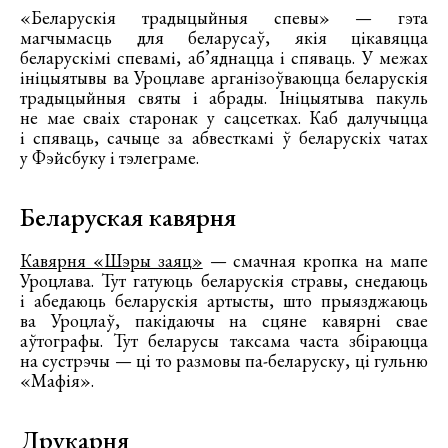
«Беларускія традыцыйныя спевы» — гэта
магчымасць для беларусаў, якія цікавяцца
беларускімі спевамі, аб’яднацца і спяваць. У межах
ініцыятывы ва Уроцлаве арганізоўваюцца беларускія
традыцыйныя святы і абрады. Ініцыятыва пакуль
не мае сваіх старонак у сацсетках. Каб далучыцца
і спяваць, сачыце за абвесткамі ў беларускіх чатах
у Фэйсбуку і тэлеграме.
Беларуская кавярня
Кавярня «Шэры заяц»
— смачная кропка на мапе
Уроцлава. Тут гатуюць беларускія стравы, снедаюць
і абедаюць беларускія артысты, што прыязджаюць
ва Уроцлаў, пакідаючы на сцяне кавярні свае
аўтографы. Тут беларусы таксама часта збіраюцца
на сустрэчы — ці то размовы па-беларуску, ці гульню
«Мафія».
Друкарня