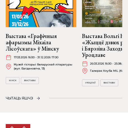
Выстава «Графічныя
Выстава Вольгі На
афарызмы Міхаіла
«Жыццё дзвюх рэк
Лісоўскага» ў Мінску
і Бярэзіна Заходня
Уроцлаве
17.03.2026 16:00 - 31.12.2026 17:00
26.03.2026 16:00 - 25.08.202
Музей гісторыі беларускай літаратуры
(вул. Багдановіча, 13)
Галерэя Клуба MiL (Kościu
МІНСК
ВЫСТАВЫ
УРОЦЛАЎ
ВЫСТАВЫ
ЧЫТАЦЬ ЯШЧЭ