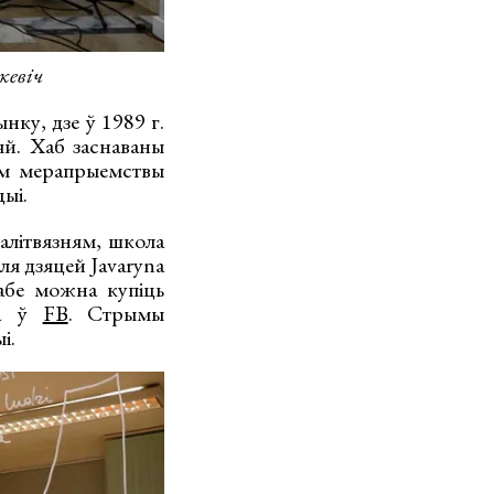
кевіч
нку, дзе ў 1989 г.
яй. Хаб заснаваны
там мерапрыемствы
цыі.
алітвязням, школа
я дзяцей Javaryna
хабе можна купіць
жна ў
FB
. Стрымы
і.