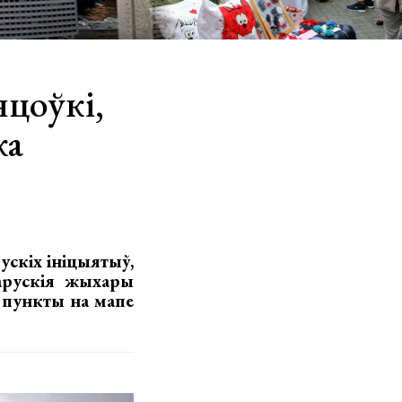
яцоўкі,
ка
ускіх ініцыятыў,
арускія жыхары
 пункты на мапе