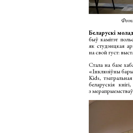
Фота
Беларускі молад
быў камітэт поль
як студэнцкая ар
на свой густ: выст
Стала на базе хаб
«Інклюзіўны барыс
Kids, тэатральна
беларускія кніг
з мерапрыемстваў