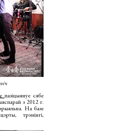
віч
е
пазіцыянуе сябе
яспарай з 2012 г.
эрыяльна. На базе
эрты, трэнінгі,