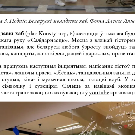
 3. Подпіс: Беларускі моладзевы хаб. Фота Алены Ляш
зевы хаб
(plac Konstytucji, 6) месціцца ў тым жа буды
скага руху «Салідарнасць». Месца з вялікай гісторы
ганізацыя, але беларусы любога ўзросту знойдуць 
авы, канцэрты, заняткі для дзяцей і дарослых, прэзента
а працуюць наступныя ініцыятывы: напісанне лістоў п
та», жаночы праект «Яёсць», танцавальныя заняткі дл
я студыя, кіна- і музычная школа, чытацкі клуб. У 
і, сімволіку і сувеніры. Сачыць за навінамі мо
 часта транслююцца і захоўваюцца ў
youtube
арганізацы