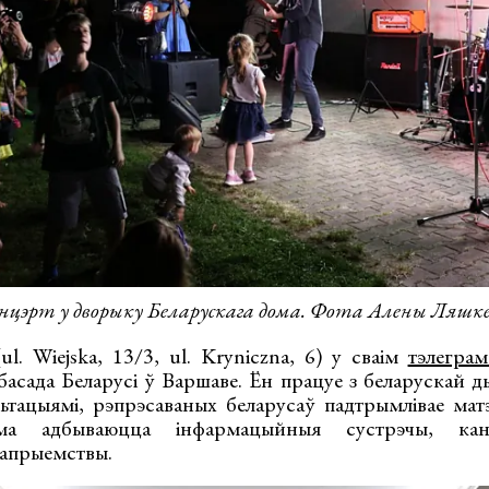
нцэрт у дворыку Беларускага дома. Фота Алены Ляшке
ul. Wiejska, 13/3, ul. Kryniczna, 6) у сваім
тэлеграм
асада Беларусі ў Варшаве. Ён працуе з беларускай ды
ьтацыямі, рэпрэсаваных беларусаў падтрымлівае мат
ма адбываюцца інфармацыйныя сустрэчы, канц
рапрыемствы.