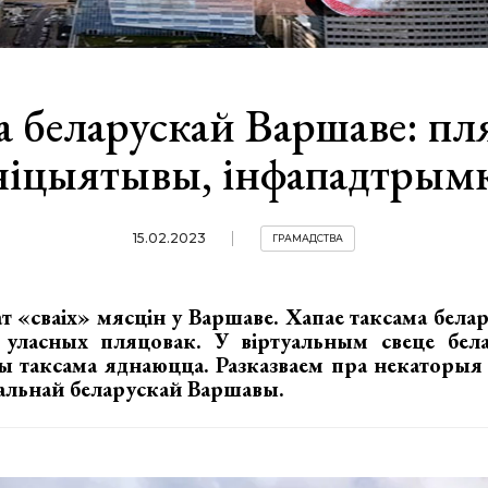
а беларускай Варшаве: пл
ніцыятывы, інфападтрым
15.02.2023
ГРАМАДСТВА
т «сваіх» мясцін у Варшаве. Хапае таксама белар
 уласных пляцовак. У віртуальным свеце бел
цы таксама яднаюцца. Разказваем пра некаторыя
уальнай беларускай Варшавы.