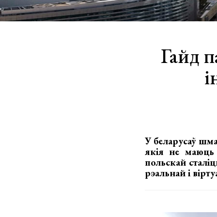
Гайд п
і
У беларусаў шма
якія не маюць
польскай сталі
рэальнай і вірт