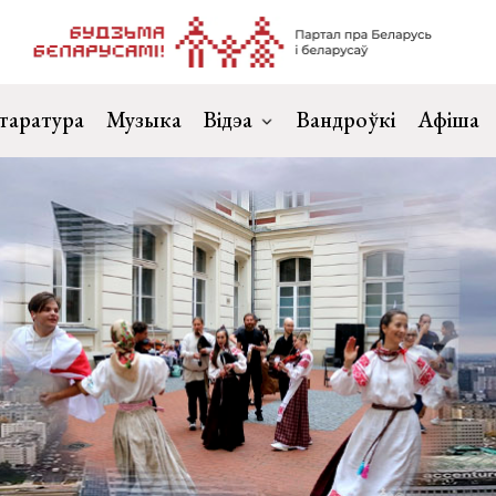
таратура
Музыка
Відэа
Вандроўкі
Афіша