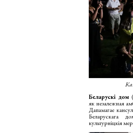
Ка
Беларускі дом
(
як незалежная амб
Дапамагае кансул
Беларускага до
культурніцкія ме