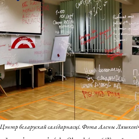
Цэнтр беларускай салідарнасці. Фота Алены Ляшкеві