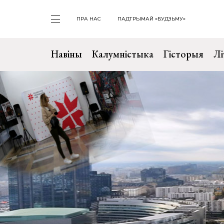
ПРА НАС
ПАДТРЫМАЙ «БУДЗЬМУ»
Навіны
Калумністыка
Гісторыя
Лі