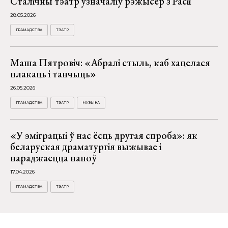
Сталічны тэатр узначаліў рэжысёр з Расіі
28.05.2026
ГРАМАДСТВА
ТЭАТР
Маша Пятровіч: «Абралі стыль, каб хацелася
плакаць і танчыць»
26.05.2026
ГРАМАДСТВА
ТЭАТР
МУЗЫКА
«У эміграцыі ў нас ёсць другая спроба»: як
беларуская драматургія выжывае і
нараджаецца наноў
17.04.2026
ГРАМАДСТВА
ТЭАТР