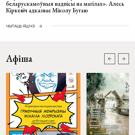
беларускамоўныя надпісы на магілах». Алесь
Кіркевіч адказвае Міколу Бугаю
ЧЫТАЦЬ ЯШЧЭ
Афіша