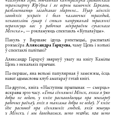
транспарту Юр’еўна і яе верны памочнік Гаркавы,
разблытваюць загадкавае здарэнне... Нуар мінскіх
заводскіх ускраін і боль чалавечых трагедый,
ненавязлівы гумар і стыль напружанай трасянкі
перанясуць вас у рабочыя мікрараёны сучаснага
Менска»
, — рэкламуюць спектакль «Купалаўцы».
Пакуль у Варшаве ідуць рэпетыцыі, распыталі
рэжысёра
Аляксандра Гарцуева
, чаму Цень і колькі
ў спектаклі палітыкі?
Аляксандр Гарцуеў звярнуў увагу на кнігу Камілы
Цень з некалькіх прычын.
Па-першае, яна вельмі папулярная ў замежжы, ёсць
нават адмысловы клуб аматараў гэтай кнігі.
Па-другое, кніга «Наступны прыпынак — смерць»
яскравы зрэз часу.
«Гэта сённяшні Мінск, якога я ўжо
добра не ведаю, у кнізе распавядаецца пра жыхароў
рабочых раёнаў, якіх я таксама добра не ведаў. У кнізе
ідзе расповед пра сённяшніх людзей, якія жывуць
у Мінску, і мы даведваемся, што турбуе, пра што