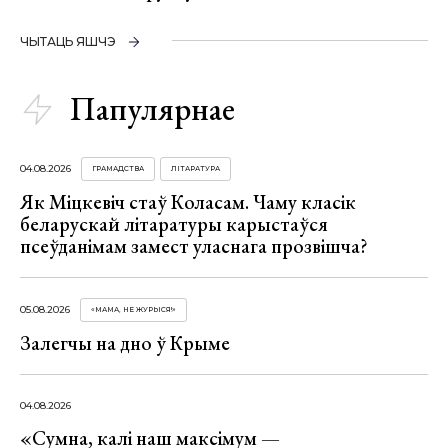
ЧЫТАЦЬ ЯШЧЭ
Папулярнае
04.08.2026
ГРАМАДСТВА
ЛІТАРАТУРА
Як Міцкевіч стаў Коласам. Чаму класік
беларускай літаратуры карыстаўся
псеўданімам замест уласнага прозвішча?
05.08.2026
«МАМА, НЕ ЖУРЫСЯ!»
Залегчы на дно ў Крыме
04.08.2026
«Сумна, калі наш максімум —