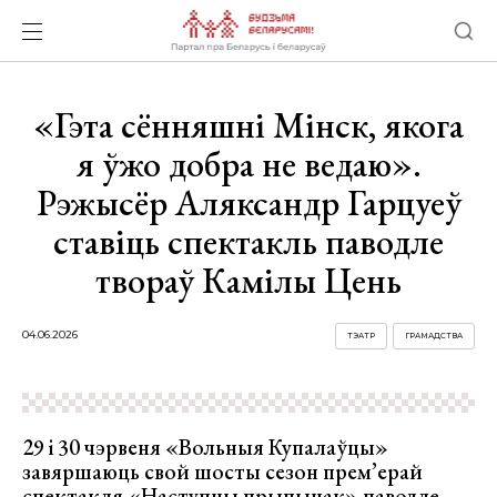
«Гэта сённяшні Мінск, якога
я ўжо добра не ведаю».
Рэжысёр Аляксандр Гарцуеў
ставіць спектакль паводле
твораў Камілы Цень
04.06.2026
ТЭАТР
ГРАМАДСТВА
29 і 30 чэрвеня «Вольныя Купалаўцы»
завяршаюць свой шосты сезон прем’ерай
спектакля «Наступны прыпынак» паводле