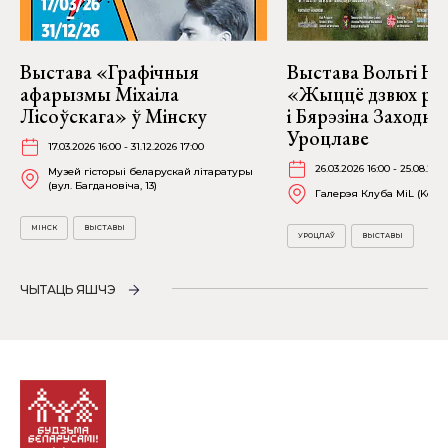
Выстава «Графічныя
Выстава Вольгі На
афарызмы Міхаіла
«Жыццё дзвюх рэк
Лісоўскага» ў Мінску
і Бярэзіна Заходня
Уроцлаве
17.03.2026 16:00 - 31.12.2026 17:00
26.03.2026 16:00 - 25.08.202
Музей гісторыі беларускай літаратуры
(вул. Багдановіча, 13)
Галерэя Клуба MiL (Kościu
МІНСК
ВЫСТАВЫ
УРОЦЛАЎ
ВЫСТАВЫ
ЧЫТАЦЬ ЯШЧЭ