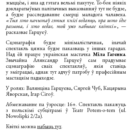
жыццём, і яна ад гэтага вельмі пакутуе. То-бок ніякіх
дэкларатыўных палітычных выказванняў тут не будзе,
а будзе расследаванне смерці маладога чалавека.
«Тыя хто пачытаў гэтыя кнігі ведаюць, пра што ідзе
размова, і хто ведае, той ужо набывае квіткі»
, —
расказвае Гарцуеў.
Сцэнаграфія будзе мінімалістычная, іначай
спектакль цяжка будзе паказваць у іншых гарадах.
Над ёй працуе украінская мастачка
Міла Гагенка
.
Звычайна Аляксандр Гарцуеў сам прадумвае
сцэнаграфію сваіх спектакляў, якія ставіць
у эміграцыі, аднак тут адчуў патрэбу ў прафесійным
мастацкім падыходзе.
У ролях: Валянціна Гарцуева, Сяргей Чуб, Кацярына
Яворская, Ігар Сігоў.
Абмежаванне па ўзросце: 16+. Спектакль пакажуць
з польскімі субцітрамі ў Teatr Potem-o-tem (ul.
Nowolipki 2/2a).
Квіткі можна
набыць тут
.