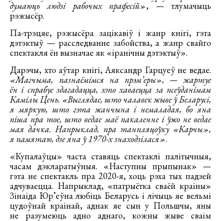
думаюць людзі рабочых прафесій»
, — тлумачыць
рэжысёр.
Па-трэцяе, рэжысёра зацікавіў і жанр кнігі, гэта
дэтэктыў — расследванне забойства, а жанр свайго
спектакля ён вызначае як «іранічны дэтэктыў».
Дарэчы, хто аўтар кнігі, Аяксандр Гарцуеў не ведае.
«Магчыма, пазнаёмімся на прэм’еры», — жартуе
ён і спрабуе здагадацца, хто хаваецца за псеўданімам
Камілы Цень. «Выглядае, што чалавек жыве ў Беларусі,
я мяркую, што гэта жанчына і немаладая, бо яна
піша пра тое, што ведае маё пакаленне і ўжо не ведае
мая дачка. Напрыклад, пра танпляцоўку «Карчы»,
я памятаю, дзе яна ў 1970-х знаходзілася»
.
«Купалаўцы» часта ставяць спектаклі палітычныя,
часам дэкларатыўныя. «Наступны прыпынак» —
гэта не спектакль пра 2020-я, хоць рэха тых падзей
адчуваецца. Напрыклад, «патрыётка сваёй краіны»
Зінаіда Юр’еўна любіць Беларусь і лічыць яе вельмі
цудоўнай краінай, аднак яе сын у Польшчы, яны
не разумеюць адно аднаго, кожны жыве сваім