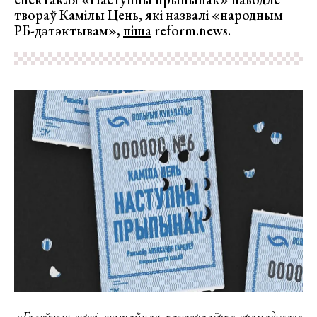
твораў Камілы Цень, які назвалі «народным
РБ-дэтэктывам»,
піша
reform.news.
«Галоўныя героі, звычайная кантралёрка грамадскага