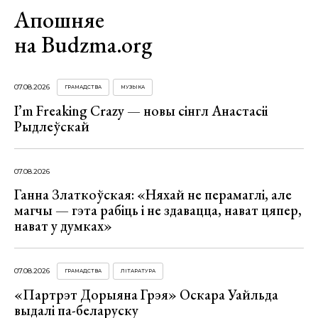
Апошняе
на Budzma.org
07.08.2026
ГРАМАДСТВА
МУЗЫКА
I’m Freaking Crazy — новы сінгл Анастасіі
Рыдлеўскай
07.08.2026
Ганна Златкоўская: «Няхай не перамаглі, але
магчы — гэта рабіць і не здавацца, нават цяпер,
нават у думках»
07.08.2026
ГРАМАДСТВА
ЛІТАРАТУРА
«Партрэт Дорыяна Грэя» Оскара Уайльда
выдалі па-беларуску