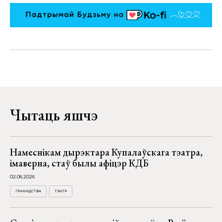
Чытаць яшчэ
Намеснікам дырэктара Купалаўскага тэатра,
імаверна, стаў былы афіцэр КДБ
02.06.2026
ГРАМАДСТВА
ТЭАТР