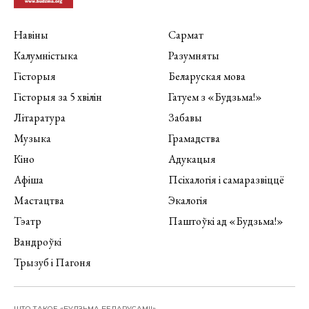
Навіны
Сармат
Калумністыка
Разумняты
Гісторыя
Беларуская мова
Гісторыя за 5 хвілін
Гатуем з «Будзьма!»
Літаратура
Забавы
Музыка
Грамадства
Кіно
Адукацыя
Афіша
Псіхалогія і самаразвіццё
Мастацтва
Экалогія
Тэатр
Паштоўкі ад «Будзьма!»
Вандроўкі
Трызуб і Пагоня
ШТО ТАКОЕ «БУДЗЬМА БЕЛАРУСАМІ!»