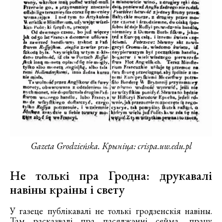
Gazeta Grodzieńska. Крыніца: crispa.uw.edu.pl
Не толькі пра Гродна: друкавалі
навіны краіны і свету
У газеце публікавалі не толькі гродзенскія навіны.
Там расказвалі пра пасяджэнні сейма, працу