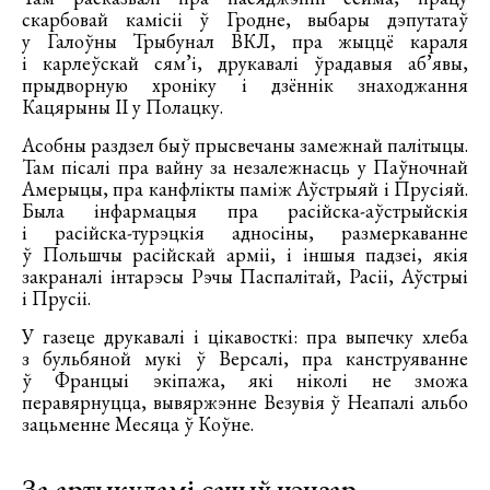
скарбовай камісіі ў Гродне, выбары дэпутатаў
у Галоўны Трыбунал ВКЛ, пра жыццё караля
і карлеўскай сям’і, друкавалі ўрадавыя аб’явы,
прыдворную хроніку і дзённік знаходжання
Кацярыны ІІ у Полацку.
Асобны раздзел быў прысвечаны замежнай палітыцы.
Там пісалі пра вайну за незалежнасць у Паўночнай
Амерыцы, пра канфлікты паміж Аўстрыяй і Прусіяй.
Была інфармацыя пра расійска-аўстрыйскія
і расійска-турэцкія адносіны, размеркаванне
ў Польшчы расійскай арміі, і іншыя падзеі, якія
закраналі інтарэсы Рэчы Паспалітай, Расіі, Аўстрыі
і Прусіі.
У газеце друкавалі і цікавосткі: пра выпечку хлеба
з бульбяной мукі ў Версалі, пра канструяванне
ў Францыі экіпажа, які ніколі не зможа
перавярнуцца, вывяржэнне Везувія ў Неапалі альбо
зацьменне Месяца ў Коўне.
За артыкуламі сачыў цэнзар