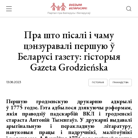
Пра што пісалі і чаму
цэнзуравалі першую ў
Беларусі газету: гісторыя
Gazeta Grodzieńska
13.08.2023
ГІСТОРЫЯ
ГРАМАДСТВА
Першую гродзенскую друкарню адкрылі
ў 1775 годзе. Гэта адбылося дзякуючы рэформам,
якія праводзіў падскарбій ВКЛ і гродзенскі
стараста Антоній Тызенгаўз. У друкарні выдавалі
арыгінальную і перакладную літаратуру,
навуковыя працы і падручнікі, малітоўнікі