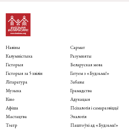
Навіны
Сармат
Калумністыка
Разумняты
Гісторыя
Беларуская мова
Гісторыя за 5 хвілін
Гатуем з «Будзьма!»
Літаратура
Забавы
Музыка
Грамадства
Кіно
Адукацыя
Афіша
Псіхалогія і самаразвіццё
Мастацтва
Экалогія
Тэатр
Паштоўкі ад «Будзьма!»