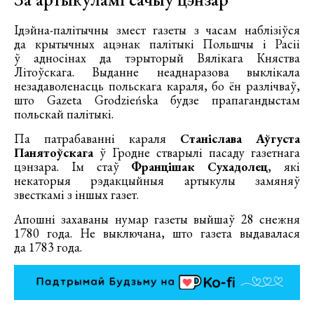
Ідэйна-палітычны змест газеты з часам наблізіўся
да крытычных ацэнак палітыкі Польшчы і Расіі
ў адносінах да тэрыторый Вялікага Княства
Літоўскага. Выданне неаднаразова выклікала
незадаволенасць польскага караля, бо ён разлічваў,
што Gazeta Grodzieńska будзе прапагандыстам
польскай палітыкі.
Па патрабаванні караля
Станіслава Аўгуста
Панятоўскага
ў Гродне стварылі пасаду газетнага
цэнзара. Ім стаў
Францішак Сухадолец
, які
некаторыя рэдакцыйныя артыкулы замяняў
звесткамі з іншых газет.
Апошні захаваны нумар газеты выйшаў 28 снежня
1780 года. Не выключана, што газета выдавалася
да 1783 года.