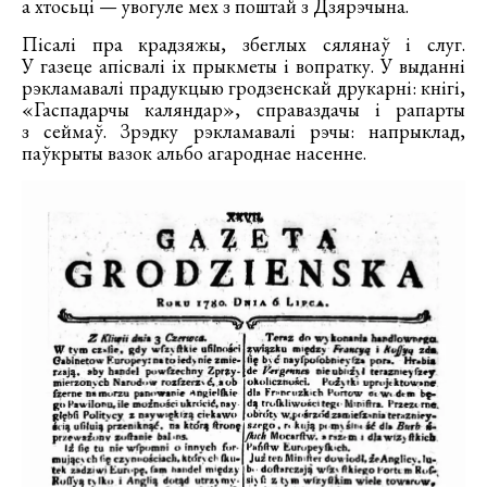
а хтосьці — увогуле мех з поштай з Дзярэчына.
Пісалі пра крадзяжы, збеглых сялянаў і слуг.
У газеце апісвалі іх прыкметы і вопратку. У выданні
рэкламавалі прадукцыю гродзенскай друкарні: кнігі,
«Гаспадарчы каляндар», справаздачы і рапарты
з сеймаў. Зрэдку рэкламавалі рэчы: напрыклад,
паўкрыты вазок альбо агароднае насенне.