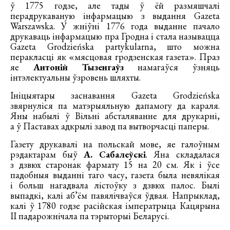
ў 1775 годзе, але тады ў ёй размяшчалі
перадрукаваную інфармацыю з выдання Gazeta
Warszawska. У жніўні 1776 года выданне пачало
друкаваць інфармацыю пра Гродна і стала называцца
Gazeta Grodzieńska partykularna, што можна
перакласці як «мясцовая гродзенская газета». Праз
яе
Антоній Тызенгаўз
намагаўся ўзняць
інтэлектуальны ўзровень шляхты.
Ініцыятары заснавання Gazeta Grodzieńska
звярнуліся па матэрыяльную дапамогу да караля.
Яны набылі ў Вільні абсталяванне для друкарні,
а ў Паставах адкрылі завод па вытворчасці паперы.
Газету друкавалі на польскай мове, яе галоўным
рэдактарам быў
А. Сабалеўскі
. Яна складалася
з дзвюх старонак фармату 15 на 20 см. Як і ўсе
падобныя выданні таго часу, газета была невялікая
і больш нагадвала лістоўку з дзвюх палос. Былі
выпадкі, калі аб’ём павялічваўся ўдвая. Напрыклад,
калі ў 1780 годзе расійская імператрыца Кацярына
ІІ падарожнічала па тэрыторыі Беларусі.