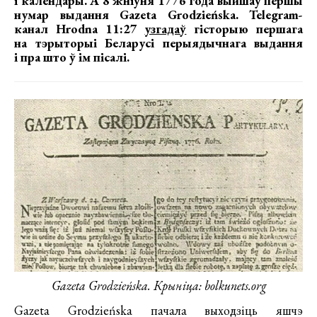
і календары. А 8 жніўня 1776 года выйшаў першы
нумар выдання Gazeta Grodzieńska. Telegram-
канал Hrodna 11:27
узгадаў
гісторыю першага
на тэрыторыі Беларусі перыядычнага выдання
і пра што ў ім пісалі.
Gazeta Grodzieńska. Крыніца: bolkunets.org
Gazeta Grodzieńska пачала выходзіць яшчэ