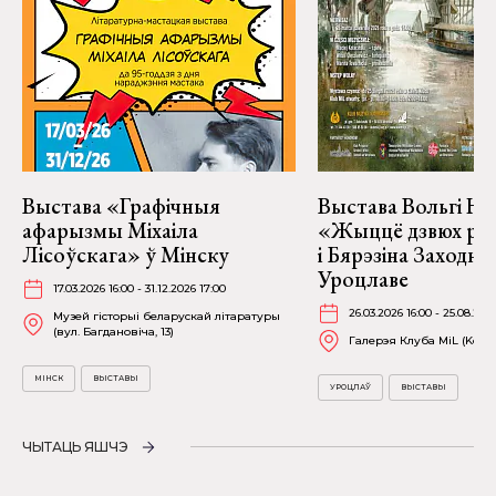
Выстава «Графічныя
Выстава Вольгі На
афарызмы Міхаіла
«Жыццё дзвюх рэк
Лісоўскага» ў Мінску
і Бярэзіна Заходня
Уроцлаве
17.03.2026 16:00 - 31.12.2026 17:00
26.03.2026 16:00 - 25.08.202
Музей гісторыі беларускай літаратуры
(вул. Багдановіча, 13)
Галерэя Клуба MiL (Kościu
МІНСК
ВЫСТАВЫ
УРОЦЛАЎ
ВЫСТАВЫ
ЧЫТАЦЬ ЯШЧЭ