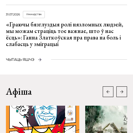
31.07.2026
ГРАМАДСТВА
«Граючы бязглуздыя ролі нязломных людзей,
мы можам страціць тое важнае, што ў нас
ёсць»: Ганна Златкоўская пра права на боль і
слабасць у эміграцыі
ЧЫТАЦЬ ЯШЧЭ
Афіша