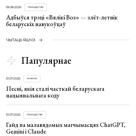
06.08.2026
ГРАМАДСТВА
Адбыўся трэці «Вялікі Воз» — злёт-летнік
беларускіх навукоўцаў
ЧЫТАЦЬ ЯШЧЭ
Папулярнае
31.07.2026
МУЗЫКА
Песні, якія сталі часткай беларускага
нацыянальнага коду
31.07.2026
ГРАМАДСТВА
Гайд па малавядомых магчымасцях ChatGPT,
Gemini і Claude