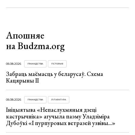
Апошняе
на Budzma.org
06.08.2026
ГРАМАДСТВА
ГІСТОРЫЯ
Забраць маёмасць у беларусаў. Схема
Кацярыны ІІ
06.08.2026
ГРАМАДСТВА
ЛІТАРАТУРА
Ініцыятыва «Непаслухмяныя дзеці
кастрычніка» агучыла паэму Уладзіміра
Дубоўкі «І пурпуровых ветразей узвівы...»