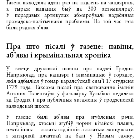
Газета выходзіла адзін раз на тыдзень па чацвяргах,
а тыраж выдання быў да 300 экзэмпляраў.
У перадавых артыкулах абмяроўвалі надзённыя
грамадска-палітычнаыя праблемы. На той час гэта
была рэдкая з’ява.
Пра што пісалі ў газеце: навіны,
аб’явы і крымінальная хроніка
У газеце друкавалі навіны пра падзеі Гродна.
Напрыклад, пра канцэрт і ілюмінацыю ў горадзе,
якія адбыліся ў гонар каралеўскай сям’і 17 студзеня
1779 года. Таксама пісалі пра святкаванне імянін
Антонія Тызенгаўза ў фальварку Кульбакі недалёка
ад Гродна і пра публічныя экзамены ў гродзенскай
ваяводскай школе.
У газеце былі аб’явы пра згубленыя рэчы.
Напрыклад, хтосьці згубіў чорны кітайскі плашч,
нехта іншы — залаты гадзіннік з залатым ланцужком
і янтарнай пячаткай на балі ў Новым замку,