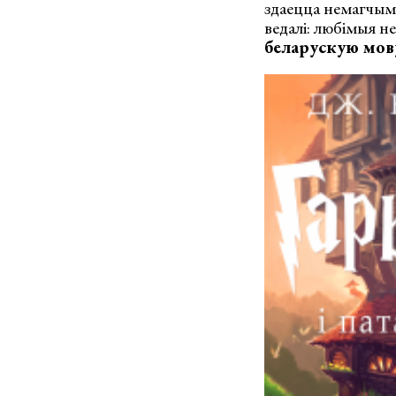
здаецца немагчымы
ведалі: любімыя не
беларускую мов