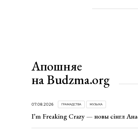
Апошняе
на Budzma.org
07.08.2026
ГРАМАДСТВА
МУЗЫКА
I’m Freaking Crazy — новы сінгл Ана