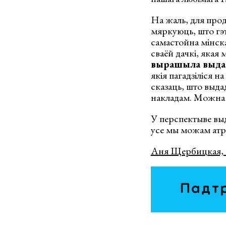
На жаль, для про
мяркуюць, што гэт
самастойна мінск
сваёй дачкі, якая
вырашыла выдаць
якія пагадзіліся 
сказаць, што выд
накладам. Можна 
У перспектыве вы
усе мы можам атры
Аня Щербицкая, 