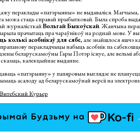
дажу пераклады «патэрыяны» не выдаваліся. Магчыма,
а можа стаць справай прыбытковай. Была спроба выдац
ай журналісткай
Вольгай Быкоўскай
. Жанчына перак
 марыла прачытаць пра чараўнікоў на роднай мове. У в
 колькі асобнікаў для сябе,
але знайшлося яшчэ ка
на прапанову перакладчыцы набыць асобнік па сабекошц
адзены беларускамоўны Гары Потэр існуе, але вельмі 
сказаць, калекцыйнае выданне.
даваць «патэрыяну» у папяровым выглядзе не плануецц
маць асалоду ад беларускамоўнай версіі на электронн
Витебский Курьер