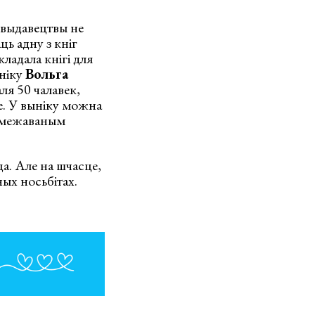
 выдавецтвы не
ь адну з кніг
ладала кнігі для
ыніку
Вольга
ля 50 чалавек,
е. У выніку можна
абмежаваным
а. Але на шчасце,
ых носьбітах.