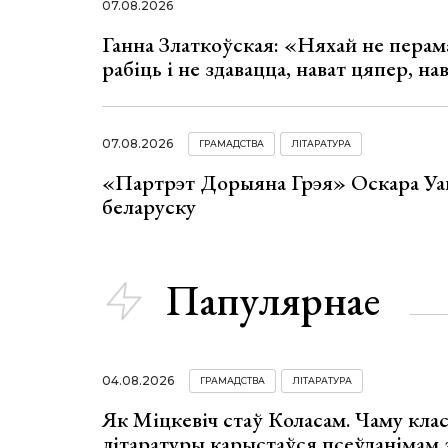
07.08.2026
Ганна Златкоўская: «Няхай не перама
рабіць і не здавацца, нават цяпер, на
07.08.2026
ГРАМАДСТВА
ЛІТАРАТУРА
«Партрэт Дорыяна Грэя» Оскара Уай
беларуску
Папулярнае
04.08.2026
ГРАМАДСТВА
ЛІТАРАТУРА
Як Міцкевіч стаў Коласам. Чаму клас
літаратуры карыстаўся псеўданімам 