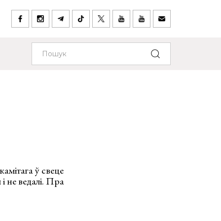
акамітага ў свеце
і не ведалі. Пра