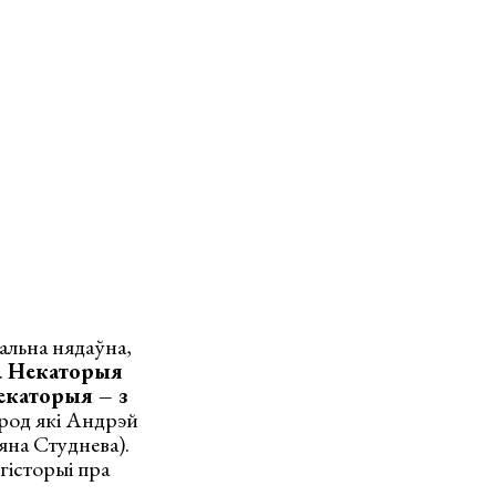
нальна нядаўна,
.
Некаторыя
екаторыя – з
ярод які Андрэй
яна Студнева).
гісторыі пра