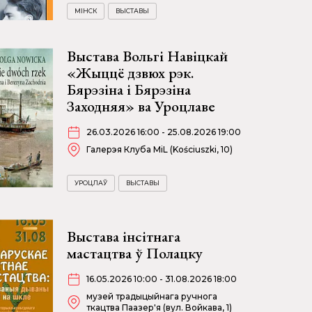
МІНСК
ВЫСТАВЫ
Выстава Вольгі Навіцкай
«Жыццё дзвюх рэк.
Бярэзіна і Бярэзіна
Заходняя» ва Уроцлаве
26.03.2026 16:00 - 25.08.2026 19:00
Галерэя Клуба MiL (Kościuszki, 10)
УРОЦЛАЎ
ВЫСТАВЫ
Выстава інсітнага
мастацтва ў Полацку
16.05.2026 10:00 - 31.08.2026 18:00
музей традыцыйнага ручнога
ткацтва Паазер'я (вул. Войкава, 1)