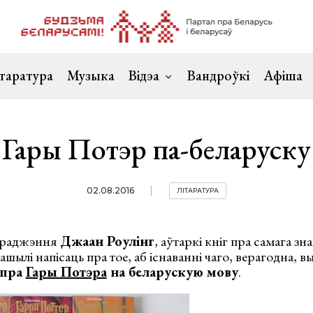
таратура
Музыка
Відэа
Вандроўкі
Афіша
Гары Потэр па-беларуску
02.08.2016
ЛІТАРАТУРА
араджэння
Джаан Роулінг
, аўтаркі кніг пра самага зн
шылі напісаць пра тое, аб існаванні чаго, верагодна, вы 
 пра
Гары Потэра
на беларускую мову
.