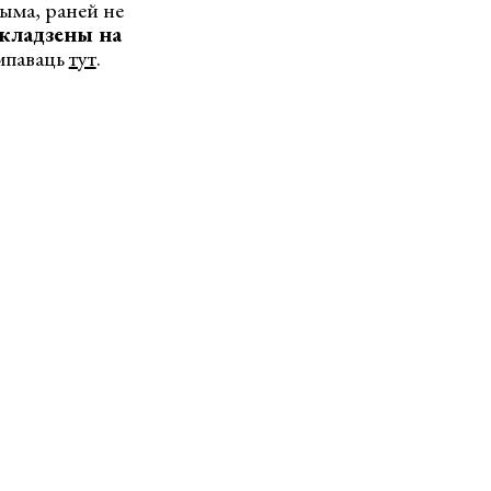
чыма, раней не
акладзены на
ампаваць
тут
.