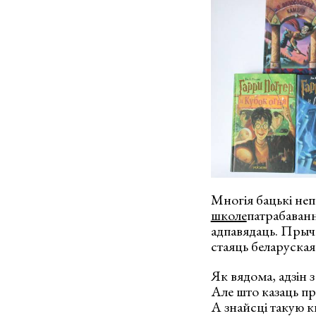
Многія бацькі неп
школе
патрабаванні
адпавядаць. Прычы
стаяць беларуская 
Як вядома, адзін 
Але што казаць пра
А знайсці такую к