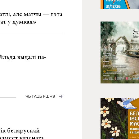
глі, але магчы — гэта
ват у думках»
льда выдалі па-
ЧЫТАЦЬ ЯШЧЭ
ік беларускай
замест уласнага