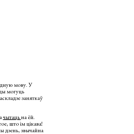
дную мову. У
ёды могуць
раскладзе заняткаў
та
чытаць
на ёй.
ое, што ім цікава!
ы дзень, звычайна