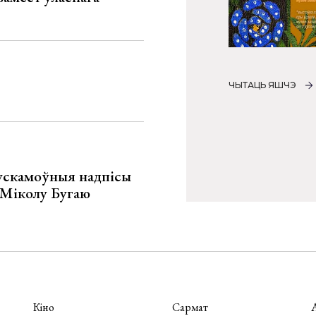
ЧЫТАЦЬ ЯШЧЭ
ускамоўныя надпісы
е Міколу Бугаю
Кіно
Сармат