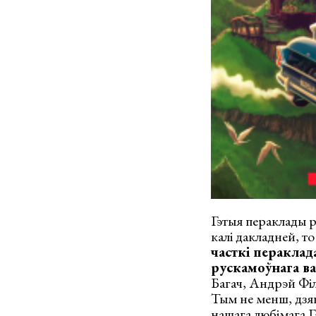
Гэтыя пераклады р
калі дакладней, то
часткі пераклад
рускамоўнага в
Багач, Андрэй Філ
Тым не менш, дзя
нашага любімага Г