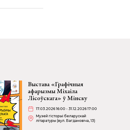
Выстава «Графічныя
афарызмы Міхаіла
Лісоўскага» ў Мінску
17.03.2026 16:00 - 31.12.2026 17:00
Музей гісторыі беларускай
літаратуры (вул. Багдановіча, 13)