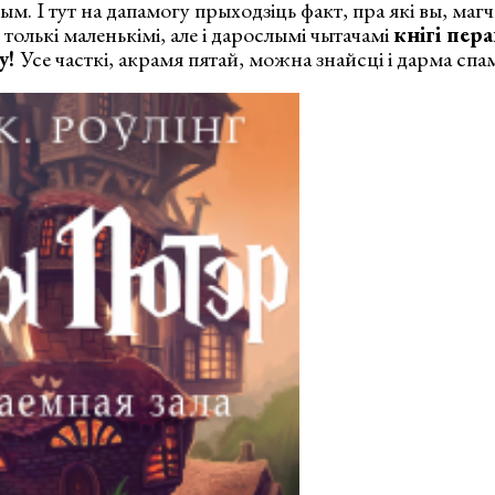
м. І тут на дапамогу прыходзіць факт, пра які вы, маг
 толькі маленькімі, але і дарослымі чытачамі
кнігі пер
у!
Усе часткі, акрамя пятай, можна знайсці і дарма сп