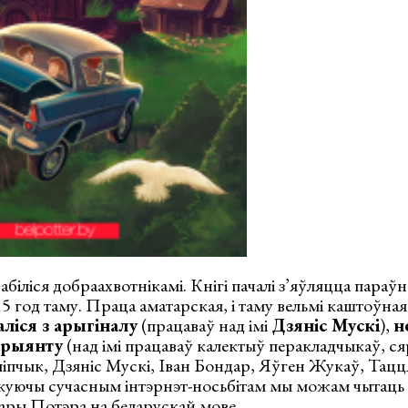
абіліся добраахвотнікамі. Кнігі пачалі з’яўляцца параў
 5 год таму. Праца аматарская, і таму вельмі каштоўная
аліся з арыгіналу
(працаваў над імі
Дзяніс Мускі
),
н
арыянту
(над імі працаваў калектыў перакладчыкаў, с
іпчык, Дзяніс Мускі, Іван Бондар, Яўген Жукаў, Тацц
куючы сучасным інтэрнэт-носьбітам мы можам чытаць 
ары Потэра на беларускай мове.