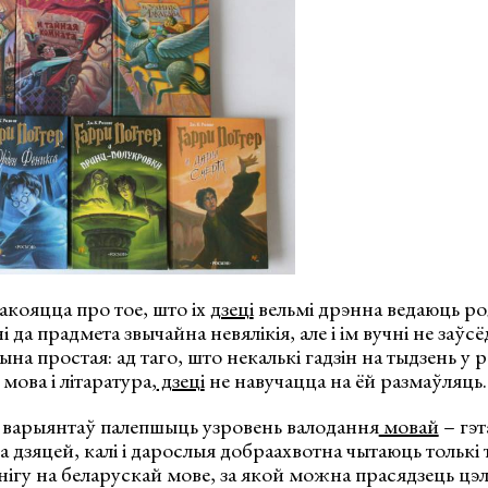
акояцца про тое, што іх
дзеці
вельмі дрэнна ведаюць ро
 да прадмета звычайна невялікія, але і ім вучні не заўс
на простая: ад таго, што некалькі гадзін на тыдзень у 
мова і літаратура,
дзеці
не навучацца на ёй размаўляць.
з варыянтаў палепшыць узровень валодання
мовай
– гэ
 дзяцей, калі і дарослыя добраахвотна чытаюць толькі т
нігу на беларускай мове, за якой можна прасядзець цэл