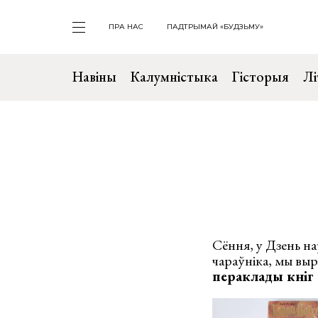
ПРА НАС
ПАДТРЫМАЙ «БУДЗЬМУ»
Навіны
Калумністыка
Гісторыя
Лі
Сёння, у Дзень н
чараўніка, мы выра
пераклады кніг