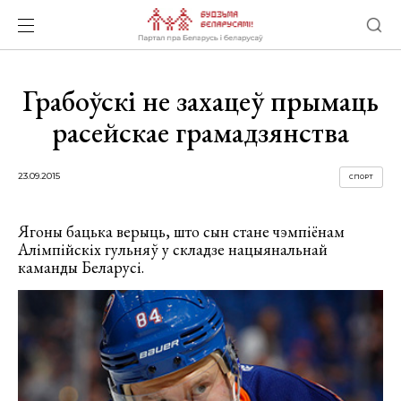
Грабоўскі не захацеў прымаць
расейскае грамадзянства
23.09.2015
СПОРТ
Ягоны бацька верыць, што сын стане чэмпіёнам
Алімпійскіх гульняў у складзе нацыянальнай
каманды Беларусі.