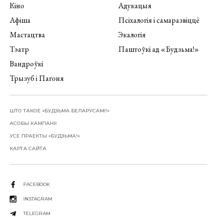
Кіно
Адукацыя
Афіша
Псіхалогія і самаразвіццё
Мастацтва
Экалогія
Тэатр
Паштоўкі ад «Будзьма!»
Вандроўкі
Трызуб і Пагоня
ШТО ТАКОЕ «БУДЗЬМА БЕЛАРУСАМІ!»
АСОБЫ КАМПАНІІ
УСЕ ПРАЕКТЫ «БУДЗЬМА!»
КАРТА САЙТА
FACEBOOK
INSTAGRAM
TELEGRAM