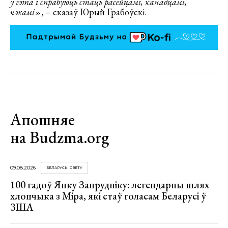
у гэта і спрабуюць стаць расейцамі, канадцамі,
чэхамі»
, – сказаў Юрый Грабоўскі.
Апошняе
на Budzma.org
09.08.2026
БЕЛАРУСЫ СВЕТУ
100 гадоў Янку Запрудніку: легендарны шлях
хлопчыка з Міра, які стаў голасам Беларусі ў
ЗША