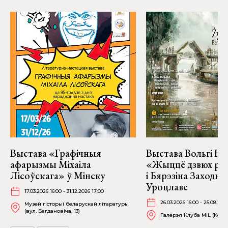
Выстава «Графічныя
Выстава Вольгі На
афарызмы Міхаіла
«Жыццё дзвюх рэк
Лісоўскага» ў Мінску
і Бярэзіна Заходня
Уроцлаве
17.03.2026 16:00 - 31.12.2026 17:00
26.03.2026 16:00 - 25.08.202
Музей гісторыі беларускай літаратуры
(вул. Багдановіча, 13)
Галерэя Клуба MiL (Kościu