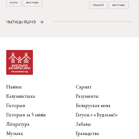
МІНСК
ВЫСТАВЫ
УРОЦЛАЎ
ВЫСТАВЫ
ЧЫТАЦЬ ЯШЧЭ
Навіны
Сармат
Калумністыка
Разумняты
Гісторыя
Беларуская мова
Гісторыя за 5 хвілін
Гатуем з «Будзьма!»
Літаратура
Забавы
Музыка
Грамадства