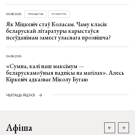
04.08.2026
ГРАМАДСТВА
ЛІТАРАТУРА
Як Міцкевіч стаў Коласам. Чаму класік
беларускай літаратуры карыстаўся
псеўданімам замест уласнага прозвішча?
04.08.2026
«Сумна, калі наш максімум —
беларускамоўныя надпісы на магілах». Алесь
Кіркевіч адказвае Міколу Бугаю
ЧЫТАЦЬ ЯШЧЭ
Афіша