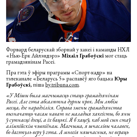
Форвард беларускай зборнай у хакеі і каманды НХЛ
«Нью-Ёрк Айлэндэрз»
Міхаіл Грабоўскі
мог стаць
грамадзянінам Расеі.
Пра гэта ў эфіры праграмы «Спорт-кадр» на
тэлеканале «Беларусь 5» распавёў яго бацька
Юры
Грабоўскі
, піша
by.tribuna.com
.
«У Мішы была магчымасць стаць грамадзянінам
Расеі. Але гэта абсалютна дурны крок. Мы любім
месца, дзе нарадзіліся. Справа змены грамадзянства
вызначаюць часам нават не маладыя хакеісты, бо яны
ў сутнасці дзеці, а іх бацькі. Я б хацеў, каб мой сын стаў
алімпійскім чэмпіёнам. Магчыма, я шчаслівы чалавек,
бо дагэтуль веру ў гэта. А многія няшчасныя, не вераць