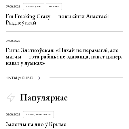
07.08.2026
ГРАМАДСТВА
МУЗЫКА
I’m Freaking Crazy — новы сінгл Анастасіі
Рыдлеўскай
07.08.2026
Ганна Златкоўская: «Няхай не перамаглі, але
магчы — гэта рабіць і не здавацца, нават цяпер,
нават у думках»
ЧЫТАЦЬ ЯШЧЭ
Папулярнае
05.08.2026
«МАМА, НЕ ЖУРЫСЯ!»
Залегчы на дно ў Крыме