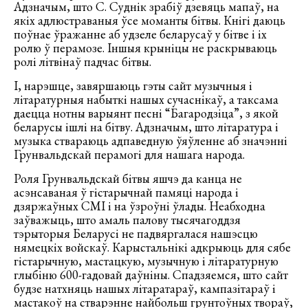
Адзначым, што С. Суднік зрабіў дзевяць мапаў, на
якіх адлюстраваныя ўсе моманты бітвы. Кнігі даюць
поўнае ўражанне аб удзеле беларусаў у бітве і іх
ролю ў перамозе. Іншыя крыніцы не раскрываюць
ролі літвінаў падчас бітвы.
І, нарэшце, завяршаюць гэты сайт музычныя і
літаратурныя набыткі нашых сучаснікаў, а таксама
даецца нотны варыянт песні “Багародзіца”, з якой
беларусы ішлі на бітву. Адзначым, што літаратура і
музыка ствараюць адпаведную ўяўленне аб значэнні
Грунвальдскай перамогі для нашага народа.
Роля Грунвальдскай бітвы яшчэ да канца не
асэнсаваная ў гістарычнай памяці народа і
дзяржаўных СМІ і на ўзроўні ўлады. Неабходна
заўважыць, што амаль палову тысячагоддзя
тэрыторыя Беларусі не падвяргалася нашэсцю
нямецкіх войскаў. Карыстальнікі адкрыюць для сябе
гістарычную, мастацкую, музычную і літаратурную
глыбіню 600-гадовай даўніны. Спадзяемся, што сайт
будзе натхняць нашых літаратараў, кампазітараў і
мастакоў на стварэнне найбольш грунтоўных твораў,