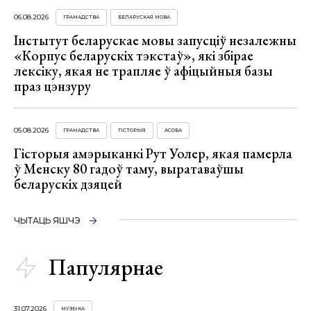
06.08.2026
ГРАМАДСТВА
БЕЛАРУСКАЯ МОВА
Інстытут беларускае мовы запусціў незалежны
«Корпус беларускіх тэкстаў», які збірае
лексіку, якая не трапляе ў афіцыйныя базы
праз цэнзуру
05.08.2026
ГРАМАДСТВА
ГІСТОРЫЯ
АСОБА
Гісторыя амэрыканкі Рут Уолер, якая памерла
ў Менску 80 гадоў таму, выратаваўшы
беларускіх дзяцей
ЧЫТАЦЬ ЯШЧЭ
Папулярнае
31.07.2026
МУЗЫКА