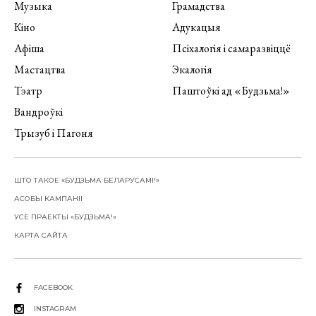
Музыка
Грамадства
Кіно
Адукацыя
Афіша
Псіхалогія і самаразвіццё
Мастацтва
Экалогія
Тэатр
Паштоўкі ад «Будзьма!»
Вандроўкі
Трызуб і Пагоня
ШТО ТАКОЕ «БУДЗЬМА БЕЛАРУСАМІ!»
АСОБЫ КАМПАНІІ
УСЕ ПРАЕКТЫ «БУДЗЬМА!»
КАРТА САЙТА
FACEBOOK
INSTAGRAM