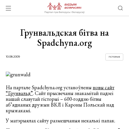
Грунвальдская бітва на
Spadchyna.org
10.08.2009
ГІСТОРЫЯ
На партале Spadchyna.org устаноўлены
новы сайт
“Грунвальд”
. Сайт прысвечаны знакамітай падзеі
нашай славутай гісторыі – 600-годдзю бітвы
аб’яднаных дружын ВКЛ і Кароны Польскай над
крыжакамі.
У матэрыялах сайту размешчаныя некалькі папак.