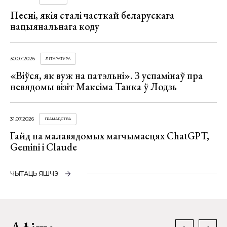
Песні, якія сталі часткай беларускага
нацыянальнага коду
30.07.2026
ЛІТАРАТУРА
«Віўся, як вуж на патэльні». З успамінаў пра
невядомы візіт Максіма Танка ў Лодзь
31.07.2026
ГРАМАДСТВА
Гайд па малавядомых магчымасцях ChatGPT,
Gemini і Claude
ЧЫТАЦЬ ЯШЧЭ