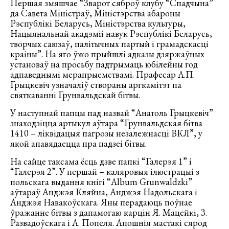
Першая змяшчае “Зварот сяброў клубу “Спадчына”
да Савета Міністраў, Міністэрства абароны
Рэспублікі Беларусь, Міністэрства культуры,
Нацыянальнай акадэміі навук Рэспублікі Беларусь,
творчых саюзаў, палітычных партый і грамадскасці
краіны”. На яго ўжо прыйшлі адказы дзяржаўных
установаў на просьбу падтрымаць юбілейны год
адпаведнымі мерапрыемствамі. Прафесар А.П.
Грыцкевіч узначаліў створаны аргкамітэт па
святкаванні Грунвальдскай бітвы.
У наступнай папцы пад назвай “Анатоль Грыцкевіч”
знаходзіцца артыкул аўтара “Грунвальдская бітва
1410 – ліквідацыя пагрозы незалежнасці ВКЛ”, у
якой апавядаецца пра падзеі бітвы.
На сайце таксама ёсць дзве папкі “Галерэя 1” і
“Галерэя 2”. У першай – каляровыя ілюстрацыі з
польскага выдання кнігі “Album Grunwaldzki”
аўтараў Анджэя Кляйна, Анджэя Надольскага і
Анджэя Навакоўскага. Яны перадаюць поўнае
ўражанне бітвы з дапамогаю карцін Я. Мацейкі, З.
Развадоўскага і А. Попеля. Апошнія мастакі сярод