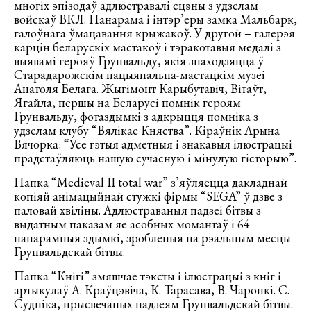
многіх эпізодаў адлюстравалі сцэны з удзелам
войскаў ВКЛ. Панарама і інтэр’еры замка Мальбарк,
галоўнага ўмацавання крыжакоў. У другой – галерэя
карцін беларускіх мастакоў і тэракотавыя медалі з
выявамі герояў Грунвальду, якія знаходзяцца ў
Старадарожскім нацыянальна-мастацкім музеі
Анатоля Белага. Жыгімонт Карыбутавіч, Вітаўт,
Ягайла, першы на Беларусі помнік героям
Грунвальду, фотаздымкі з адкрыцця помніка з
удзелам клубу “Вялікае Княства”. Кіраўнік Арына
Вячорка: “Усе гэтыя адметныя і знакавыя ілюстрацыі
прадстаўляюць нашую сучасную і мінулую гісторыю”.
Папка “Medieval II total war” з’яўляецца дакладнай
копіяй анімацыйнай стужкі фірмы “SEGA” ў дзве з
паловай хвіліны. Адлюстраваныя падзеі бітвы з
выдатным паказам яе асобных момантаў і 64
панарамныя здымкі, зробленыя на рэальным месцы
Грунвальдскай бітвы.
Папка “Кнігі” змяшчае тэксты і ілюстрацыі з кніг і
артыкулаў А. Краўцэвіча, К. Тарасава, В. Чаропкі. С.
Судніка, прысвечаных падзеям Грунвальдскай бітвы.