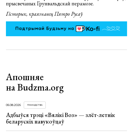
прысвечаных Грунвальдскай перамозе.
Гісторык, краязнавец Пятро Русаў
Апошняе
на Budzma.org
06.08.2026
ГРАМАДСТВА
Адбыўся трэці «Вялікі Воз» — злёт-летнік
беларускіх навукоўцаў