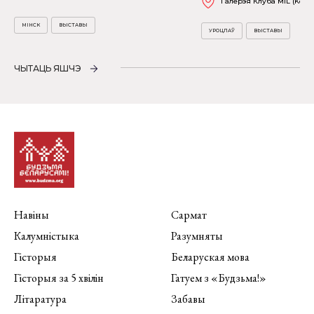
Галерэя Клуба MiL (Kościu
МІНСК
ВЫСТАВЫ
УРОЦЛАЎ
ВЫСТАВЫ
ЧЫТАЦЬ ЯШЧЭ
Навіны
Сармат
Калумністыка
Разумняты
Гісторыя
Беларуская мова
Гісторыя за 5 хвілін
Гатуем з «Будзьма!»
Літаратура
Забавы