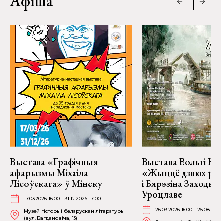
Афіша
Выстава «Графічныя
Выстава Вольгі На
афарызмы Міхаіла
«Жыццё дзвюх рэк
Лісоўскага» ў Мінску
і Бярэзіна Заходня
Уроцлаве
17.03.2026 16:00 - 31.12.2026 17:00
26.03.2026 16:00 - 25.08.202
Музей гісторыі беларускай літаратуры
(вул. Багдановіча, 13)